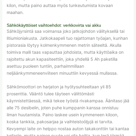
kilon, mutta paino auttaa myös tunkeutumista kovaan
maahan.
Sähkökäyttöiset vaihtoehdot: verkkovirta vai akku
Sähköjyrsintä saa voimansa joko jatkojohdon välityksellä tai
litiumioniakusta. Jatkokaapeli tuo rajattoman työajan, kunhan
pistorasia löytyy kolmenkymmenen metrin säteeltä. Akulla
toimiva malli taas vapauttaa johdoista, mutta käyttöaika on
rajoitettu akun kapasiteettiin, joka yhdellä 5 Ah paketilla
asettuu puoleen tuntiin, parhaimmillaan
neljäänkymmeneenviiteen minuuttiin kevyessä mullassa.
Sähkömoottori on harjaton ja hyötysuhteeltaan yli 85
prosenttia. Vääntö tulee täyteen välittömästi
käynnistettäessä, mikä tekee työstä rivakampaa. Äänitaso jää
alle 75 desibelin, joten puhe kumppanin kanssa onnistuu
ilman huutamista. Paino laskee usein kymmeneen kiloon,
koska tankkia, pakosarjaa ja vaihteistoöljyjä ei tarvita.
Kevyempi laite on helppo nostaa auton takakonttiin tai kantaa
kellariin, mutta painon puute voi olla haitta, kun terä törmää