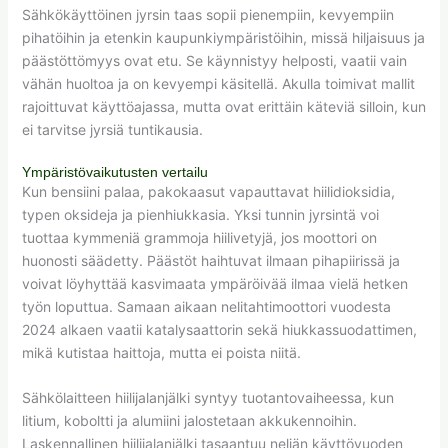
Sähkökäyttöinen jyrsin taas sopii pienempiin, kevyempiin
pihatöihin ja etenkin kaupunkiympäristöihin, missä hiljaisuus ja
päästöttömyys ovat etu. Se käynnistyy helposti, vaatii vain
vähän huoltoa ja on kevyempi käsitellä. Akulla toimivat mallit
rajoittuvat käyttöajassa, mutta ovat erittäin käteviä silloin, kun
ei tarvitse jyrsiä tuntikausia.
Ympäristövaikutusten vertailu
Kun bensiini palaa, pakokaasut vapauttavat hiilidioksidia,
typen oksideja ja pienhiukkasia. Yksi tunnin jyrsintä voi
tuottaa kymmeniä grammoja hiilivetyjä, jos moottori on
huonosti säädetty. Päästöt haihtuvat ilmaan pihapiirissä ja
voivat löyhyttää kasvimaata ympäröivää ilmaa vielä hetken
työn loputtua. Samaan aikaan nelitahtimoottori vuodesta
2024 alkaen vaatii katalysaattorin sekä hiukkassuodattimen,
mikä kutistaa haittoja, mutta ei poista niitä.
Sähkölaitteen hiilijalanjälki syntyy tuotantovaiheessa, kun
litium, koboltti ja alumiini jalostetaan akkukennoihin.
Laskennallinen hiilijalanjälki tasaantuu neljän käyttövuoden