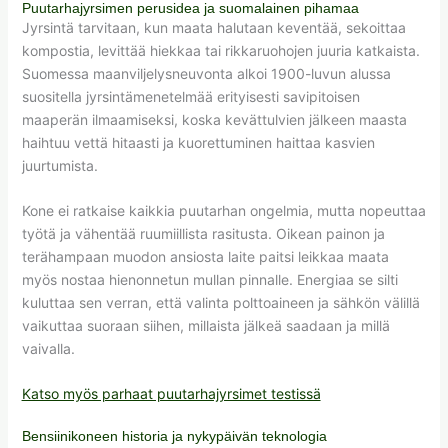
Puutarhajyrsimen perusidea ja suomalainen pihamaa
Jyrsintä tarvitaan, kun maata halutaan keventää, sekoittaa
kompostia, levittää hiekkaa tai rikkaruohojen juuria katkaista.
Suomessa maanviljelysneuvonta alkoi 1900-luvun alussa
suositella jyrsintämenetelmää erityisesti savipitoisen
maaperän ilmaamiseksi, koska kevättulvien jälkeen maasta
haihtuu vettä hitaasti ja kuorettuminen haittaa kasvien
juurtumista.
Kone ei ratkaise kaikkia puutarhan ongelmia, mutta nopeuttaa
työtä ja vähentää ruumiillista rasitusta. Oikean painon ja
terähampaan muodon ansiosta laite paitsi leikkaa maata
myös nostaa hienonnetun mullan pinnalle. Energiaa se silti
kuluttaa sen verran, että valinta polttoaineen ja sähkön välillä
vaikuttaa suoraan siihen, millaista jälkeä saadaan ja millä
vaivalla.
Katso myös parhaat puutarhajyrsimet testissä
Bensiinikoneen historia ja nykypäivän teknologia