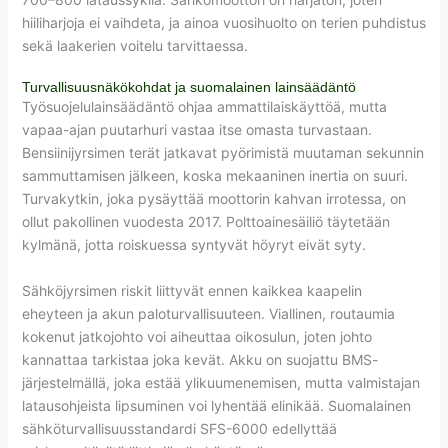
hiiliharjoja ei vaihdeta, ja ainoa vuosihuolto on terien puhdistus
sekä laakerien voitelu tarvittaessa.
Turvallisuusnäkökohdat ja suomalainen lainsäädäntö
Työsuojelulainsäädäntö ohjaa ammattilaiskäyttöä, mutta
vapaa-ajan puutarhuri vastaa itse omasta turvastaan.
Bensiinijyrsimen terät jatkavat pyörimistä muutaman sekunnin
sammuttamisen jälkeen, koska mekaaninen inertia on suuri.
Turvakytkin, joka pysäyttää moottorin kahvan irrotessa, on
ollut pakollinen vuodesta 2017. Polttoainesäiliö täytetään
kylmänä, jotta roiskuessa syntyvät höyryt eivät syty.
Sähköjyrsimen riskit liittyvät ennen kaikkea kaapelin
eheyteen ja akun paloturvallisuuteen. Viallinen, routaumia
kokenut jatkojohto voi aiheuttaa oikosulun, joten johto
kannattaa tarkistaa joka kevät. Akku on suojattu BMS-
järjestelmällä, joka estää ylikuumenemisen, mutta valmistajan
latausohjeista lipsuminen voi lyhentää elinikää. Suomalainen
sähköturvallisuusstandardi SFS-6000 edellyttää