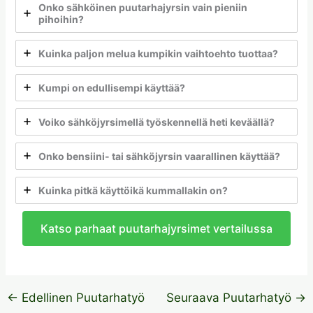
Onko sähköinen puutarhajyrsin vain pieniin
pihoihin?
Kuinka paljon melua kumpikin vaihtoehto tuottaa?
Kumpi on edullisempi käyttää?
Voiko sähköjyrsimellä työskennellä heti keväällä?
Onko bensiini- tai sähköjyrsin vaarallinen käyttää?
Kuinka pitkä käyttöikä kummallakin on?
Katso parhaat puutarhajyrsimet vertailussa
←
Edellinen Puutarhatyö
Seuraava Puutarhatyö
→