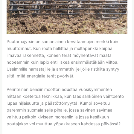
Puutarhajyrsin on samanlainen kevätaamujen merkki kuin
muuttolinnut. Kun routa hellittää ja multapenkki kaipaa
ilmavaa rakennetta, koneen terät möyhentävät maata
nopeammin kuin lapio ehtii iskeä ensimmäistäkään viiltoa.
Useimmille harrastajille ja ammattiviljelijöille ristiriita syntyy
siitä, millä energialla terät pyörivät.
Perinteinen bensiinimoottori edustaa vuosikymmenten
mittaan koeteltua tekniikkaa, kun taas sähköinen vaihtoehto
lupaa hiljaisuutta ja päästöttömyyttä. Kumpi soveltuu
paremmin suomalaiselle pihalle, jossa savinen savimaa
vaihtuu paikoin kiviseen moreeniin ja jossa kesäkuun
poutajakso voi muuttua yöpakkaseen kahdessa päivässä?