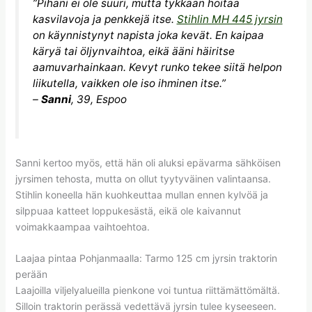
”Pihani ei ole suuri, mutta tykkään hoitaa
kasvilavoja ja penkkejä itse.
Stihlin MH 445 jyrsin
on käynnistynyt napista joka kevät. En kaipaa
käryä tai öljynvaihtoa, eikä ääni häiritse
aamuvarhainkaan. Kevyt runko tekee siitä helpon
liikutella, vaikken ole iso ihminen itse.”
–
Sanni
, 39, Espoo
Sanni kertoo myös, että hän oli aluksi epävarma sähköisen
jyrsimen tehosta, mutta on ollut tyytyväinen valintaansa.
Stihlin koneella hän kuohkeuttaa mullan ennen kylvöä ja
silppuaa katteet loppukesästä, eikä ole kaivannut
voimakkaampaa vaihtoehtoa.
Laajaa pintaa Pohjanmaalla: Tarmo 125 cm jyrsin traktorin
perään
Laajoilla viljelyalueilla pienkone voi tuntua riittämättömältä.
Silloin traktorin perässä vedettävä jyrsin tulee kyseeseen.