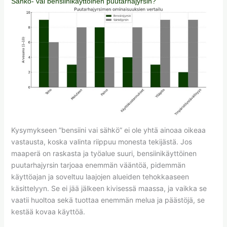
Sähkö- vai bensiinikäyttöinen puutarhajyrsin?
Kysymykseen ”bensiini vai sähkö” ei ole yhtä ainoaa oikeaa
vastausta, koska valinta riippuu monesta tekijästä. Jos
maaperä on raskasta ja työalue suuri, bensiinikäyttöinen
puutarhajyrsin tarjoaa enemmän vääntöä, pidemmän
käyttöajan ja soveltuu laajojen alueiden tehokkaaseen
käsittelyyn. Se ei jää jälkeen kivisessä maassa, ja vaikka se
vaatii huoltoa sekä tuottaa enemmän melua ja päästöjä, se
kestää kovaa käyttöä.