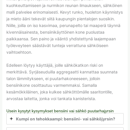
kuohkeuttamiseen ja nurmikon reunan ilmaukseen, sähköinen
malli palvelee erinomaisesti. Kevyt runko, huoleton käynnistys
ja mieto ääni tekevät siitä kaupungin pientalojen suosikin.
Niille, joilla on iso kasvimaa, perunapelto tai maaperä täynnä
kivennäisainesta, bensiinikäyttöinen kone puolustaa
paikkaansa. Sen paino ja vääntö yhdistettynä laajempaan
työleveyteen säästävät tunteja verrattuna sähköiseen
vaihtoehtoon.
Edelleen löytyy käyttäjiä, joille sähkökatkon riski on
merkittävä. Syrjäseuduilla aggregaatti kannattaa suunnata
talon lämmitykseen, ei puutarhakoneeseen, jolloin
bensiinikone osoittautuu varmemmaksi. Samalla
kesämökkiläinen, joka kulkee sähköttömälle saaritontille,
arvostaa laitetta, jonka voi tankata kanisterista.
Usein kysytyt kysymykset bensiini vai sähkö puutarhajyrsin
Kumpi on tehokkaampi: bensiini- vai sähköjyrsin?