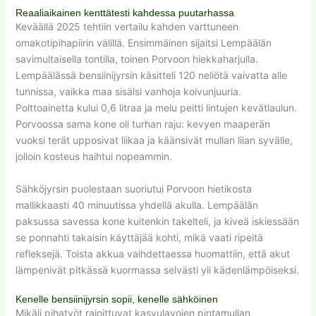
Reaaliaikainen kenttätesti kahdessa puutarhassa
Keväällä 2025 tehtiin vertailu kahden varttuneen
omakotipihapiirin välillä. Ensimmäinen sijaitsi Lempäälän
savimultaisella tontilla, toinen Porvoon hiekkaharjulla.
Lempäälässä bensiinijyrsin käsitteli 120 neliötä vaivatta alle
tunnissa, vaikka maa sisälsi vanhoja koivunjuuria.
Polttoainetta kului 0,6 litraa ja melu peitti lintujen kevätlaulun.
Porvoossa sama kone oli turhan raju: kevyen maaperän
vuoksi terät upposivat liikaa ja käänsivät mullan liian syvälle,
jolloin kosteus haihtui nopeammin.
Sähköjyrsin puolestaan suoriutui Porvoon hietikosta
mallikkaasti 40 minuutissa yhdellä akulla. Lempäälän
paksussa savessa kone kuitenkin takelteli, ja kiveä iskiessään
se ponnahti takaisin käyttäjää kohti, mikä vaati ripeitä
refleksejä. Toista akkua vaihdettaessa huomattiin, että akut
lämpenivät pitkässä kuormassa selvästi yli kädenlämpöiseksi.
Kenelle bensiinijyrsin sopii, kenelle sähköinen
Mikäli pihatyöt rajoittuvat kasvulavojen pintamullan