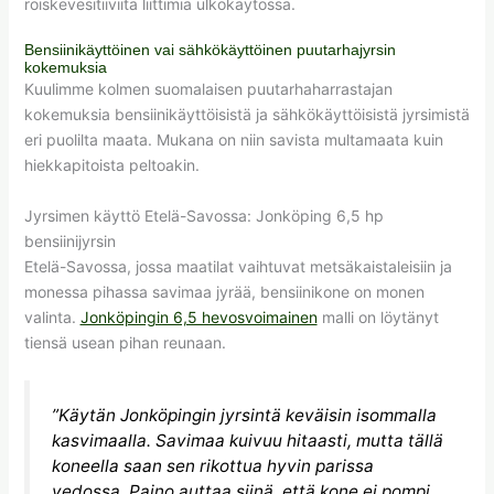
roiskevesitiiviitä liittimiä ulkokäytössä.
Bensiinikäyttöinen vai sähkökäyttöinen puutarhajyrsin
kokemuksia
Kuulimme kolmen suomalaisen puutarhaharrastajan
kokemuksia bensiinikäyttöisistä ja sähkökäyttöisistä jyrsimistä
eri puolilta maata. Mukana on niin savista multamaata kuin
hiekkapitoista peltoakin.
Jyrsimen käyttö Etelä-Savossa: Jonköping 6,5 hp
bensiinijyrsin
Etelä-Savossa, jossa maatilat vaihtuvat metsäkaistaleisiin ja
monessa pihassa savimaa jyrää, bensiinikone on monen
valinta.
Jonköpingin 6,5 hevosvoimainen
malli on löytänyt
tiensä usean pihan reunaan.
”Käytän Jonköpingin jyrsintä keväisin isommalla
kasvimaalla. Savimaa kuivuu hitaasti, mutta tällä
koneella saan sen rikottua hyvin parissa
vedossa. Paino auttaa siinä, että kone ei pompi