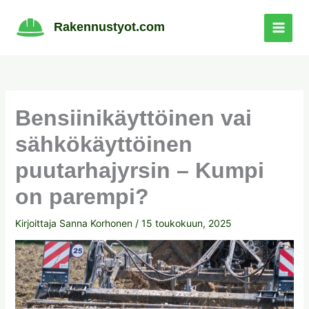
Siirry
sisältöön
Rakennustyot.com
Bensiinikäyttöinen vai
sähkökäyttöinen
puutarhajyrsin – Kumpi
on parempi?
Kirjoittaja
Sanna Korhonen
/
15 toukokuun, 2025