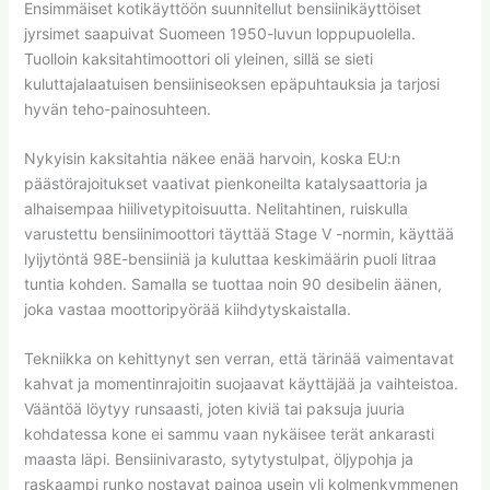
Ensimmäiset kotikäyttöön suunnitellut bensiinikäyttöiset
jyrsimet saapuivat Suomeen 1950-luvun loppupuolella.
Tuolloin kaksitahtimoottori oli yleinen, sillä se sieti
kuluttajalaatuisen bensiiniseoksen epäpuhtauksia ja tarjosi
hyvän teho-painosuhteen.
Nykyisin kaksitahtia näkee enää harvoin, koska EU:n
päästörajoitukset vaativat pienkoneilta katalysaattoria ja
alhaisempaa hiilivetypitoisuutta. Nelitahtinen, ruiskulla
varustettu bensiinimoottori täyttää Stage V -normin, käyttää
lyijytöntä 98E-bensiiniä ja kuluttaa keskimäärin puoli litraa
tuntia kohden. Samalla se tuottaa noin 90 desibelin äänen,
joka vastaa moottoripyörää kiihdytyskaistalla.
Tekniikka on kehittynyt sen verran, että tärinää vaimentavat
kahvat ja momentinrajoitin suojaavat käyttäjää ja vaihteistoa.
Vääntöä löytyy runsaasti, joten kiviä tai paksuja juuria
kohdatessa kone ei sammu vaan nykäisee terät ankarasti
maasta läpi. Bensiinivarasto, sytytystulpat, öljypohja ja
raskaampi runko nostavat painoa usein yli kolmenkymmenen