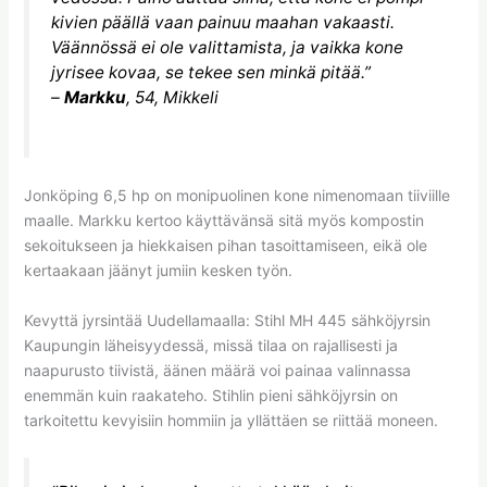
kivien päällä vaan painuu maahan vakaasti.
Väännössä ei ole valittamista, ja vaikka kone
jyrisee kovaa, se tekee sen minkä pitää.”
–
Markku
, 54, Mikkeli
Jonköping 6,5 hp on monipuolinen kone nimenomaan tiiviille
maalle. Markku kertoo käyttävänsä sitä myös kompostin
sekoitukseen ja hiekkaisen pihan tasoittamiseen, eikä ole
kertaakaan jäänyt jumiin kesken työn.
Kevyttä jyrsintää Uudellamaalla: Stihl MH 445 sähköjyrsin
Kaupungin läheisyydessä, missä tilaa on rajallisesti ja
naapurusto tiivistä, äänen määrä voi painaa valinnassa
enemmän kuin raakateho. Stihlin pieni sähköjyrsin on
tarkoitettu kevyisiin hommiin ja yllättäen se riittää moneen.