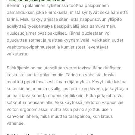
Bensiinin palaminen sylinterissä tuottaa palopaineen
pamahduksen joka kierroksella, mistä syntyvät sekä ääni että
tärinä. Melu näkyy arjessa siten, että naapurisovun ylläpito
edellyttää työskentelyä keskipäivällä eikä aamuvarhain.
Kuulosuojaimet ovat pakolliset. Tärinä puolestaan voi
puuduttaa sormet ja rasittaa kyynärniveliä, vaikkakin uudet
vaahtomuovipehmusteet ja kumieristeet lieventävät
vaikutusta.
Sähköjyrsin on melutasoiltaan verrattavissa äänekkääseen
keskusteluun tai pölynimuriin. Tärinä on vähäistä, koska
moottori pyörii tasaisesti ilman räjähdyksiä. Kevyt laite luistaa
kuitenkin helpommin sivulle, jos terä iskee kiveen, ja käyttäjän
on hallittava konetta nopein käsiliikkein. Pitkä jatkojohto voi
sotkeutua pensaan alle. Akkukäytössä johdoton vapaus vie
voiton ergonomiassa, mutta akun paino sijoittuu usein
kahvojen lähelle, mikä muuttaa tasapainoa, kun lataus
vähenee.