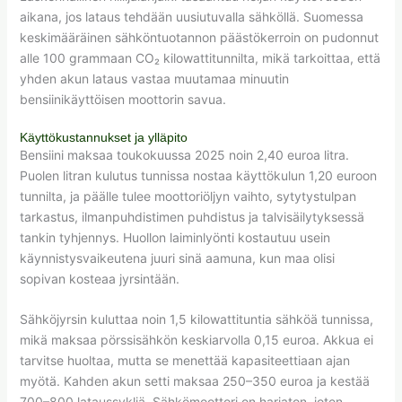
aikana, jos lataus tehdään uusiutuvalla sähköllä. Suomessa
keskimääräinen sähköntuotannon päästökerroin on pudonnut
alle 100 grammaan CO₂ kilowattitunnilta, mikä tarkoittaa, että
yhden akun lataus vastaa muutamaa minuutin
bensiinikäyttöisen moottorin savua.
Käyttökustannukset ja ylläpito
Bensiini maksaa toukokuussa 2025 noin 2,40 euroa litra.
Puolen litran kulutus tunnissa nostaa käyttökulun 1,20 euroon
tunnilta, ja päälle tulee moottoriöljyn vaihto, sytytystulpan
tarkastus, ilmanpuhdistimen puhdistus ja talvisäilytyksessä
tankin tyhjennys. Huollon laiminlyönti kostautuu usein
käynnistysvaikeutena juuri sinä aamuna, kun maa olisi
sopivan kosteaa jyrsintään.
Sähköjyrsin kuluttaa noin 1,5 kilowattituntia sähköä tunnissa,
mikä maksaa pörssisähkön keskiarvolla 0,15 euroa. Akkua ei
tarvitse huoltaa, mutta se menettää kapasiteettiaan ajan
myötä. Kahden akun setti maksaa 250–350 euroa ja kestää
700–800 lataussykliä. Sähkömoottori on harjaton, joten