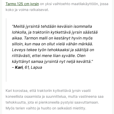
Tarmo 125 cm jyrsin
on yksi vaihtoehto maatilakäyttöön, jossa
koko ja voima ratkaisevat.
”Meillä jyrsintä tehdään keväisin isommalla
lohkolla, ja traktoriin kytkettävä jyrsin säästää
aikaa. Tarmon malli on kestänyt hyvin myös
silloin, kun maa on ollut vielä vähän märkää.
Leveys tekee työn tehokkaaksi ja säätöjä on
riittävästi, ettei mene liian syvälle. Olen
käyttänyt samaa jyrsintä nyt neljä kevättä.”
–
Kari
, 61, Lapua
Kari korostaa, että traktoriin kytkettävä jyrsin vaatii
koneellista osaamista ja suunnittelua, mutta vastineena saa
tehokkuutta, jota ei pienkoneella pystyisi saavuttamaan.
Myös terien vaihto ja huolto on selkeästi mietitty.