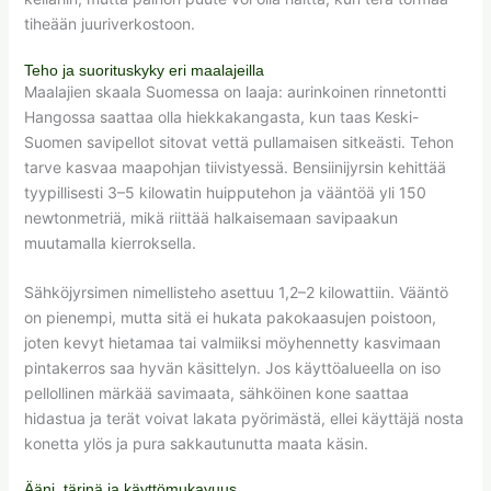
tiheään juuriverkostoon.
Teho ja suorituskyky eri maalajeilla
Maalajien skaala Suomessa on laaja: aurinkoinen rinnetontti
Hangossa saattaa olla hiekkakangasta, kun taas Keski-
Suomen savipellot sitovat vettä pullamaisen sitkeästi. Tehon
tarve kasvaa maapohjan tiivistyessä. Bensiinijyrsin kehittää
tyypillisesti 3–5 kilowatin huipputehon ja vääntöä yli 150
newtonmetriä, mikä riittää halkaisemaan savipaakun
muutamalla kierroksella.
Sähköjyrsimen nimellisteho asettuu 1,2–2 kilowattiin. Vääntö
on pienempi, mutta sitä ei hukata pakokaasujen poistoon,
joten kevyt hietamaa tai valmiiksi möyhennetty kasvimaan
pintakerros saa hyvän käsittelyn. Jos käyttöalueella on iso
pellollinen märkää savimaata, sähköinen kone saattaa
hidastua ja terät voivat lakata pyörimästä, ellei käyttäjä nosta
konetta ylös ja pura sakkautunutta maata käsin.
Ääni, tärinä ja käyttömukavuus