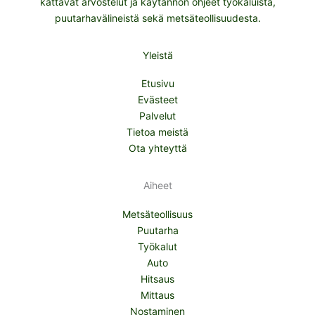
kattavat arvostelut ja käytännön ohjeet työkaluista,
puutarhavälineistä sekä metsäteollisuudesta.
Yleistä
Etusivu
Evästeet
Palvelut
Tietoa meistä
Ota yhteyttä
Aiheet
Metsäteollisuus
Puutarha
Työkalut
Auto
Hitsaus
Mittaus
Nostaminen