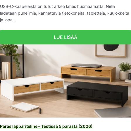
USB-C-kaapeleista on tullut arkea lähes huomaamatta. Niillä
ladataan puhelimia, kannettavia tietokoneita, tabletteja, kuulokkeita
ja jopa…
LUE LISÄÄ
Paras läppäriteline – Testissä 5 parasta (2026)