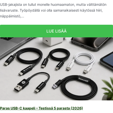
USB-jakajista on tullut monelle huomaamaton, mutta välttämätön
lisävaruste. Työpöydällä voi olla samanaikaisesti käytössä hiiri,
näppäimistö,…
LUE LISÄÄ
Paras USB-C kaapeli – Testissä 5 parasta (2026)