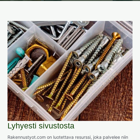
Lyhyesti sivustosta
Rakennustyot.com on luotettava resurssi, joka palvelee niin