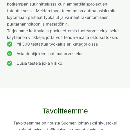
kotirempan suunnittelussa kuin ammattilaisprojektien
toteutuksessa. Meidän tavoitteemme on auttaa asiakkaita
löytämään parhaat työkalut ja välineet rakentamiseen,
puutarhanhoitoon ja metsätöihin.
Tarjoamme kattavia ja puolueettomia tuotearvosteluja sekä
käytännön vinkkejä, jotta voit tehdä viisaita ostopäätöksiä.
Yli 300 testattua työkalua eri kategorioissa
Asiantuntijoiden laatimat arvostelut
Uusia testejä joka viikko
Tavoitteemme
Tavoitteemme on nousta Suomen johtavaksi sivustoksi
rakentamisen, työkalujen ja remontoinnin saralla.