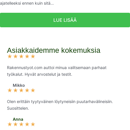
ajatelleeksi ennen kuin sitä…
LUE LISÄÄ
Asiakkaidemme kokemuksia
★
★
★
★
★
Rakennustyot.com auttoi minua valitsemaan parhaat
työkalut. Hyvät arvostelut ja testit.
Mikko
★
★
★
★
★
Olen erittäin tyytyväinen löytyneisiin puutarhavälineisiin.
Suosittelen.
Anna
★
★
★
★
★