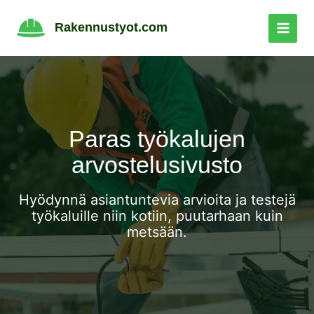
Siirry
sisältöön
Rakennustyot.com
Paras työkalujen
arvostelusivusto
Hyödynnä asiantuntevia arvioita ja testejä
työkaluille niin kotiin, puutarhaan kuin
metsään.