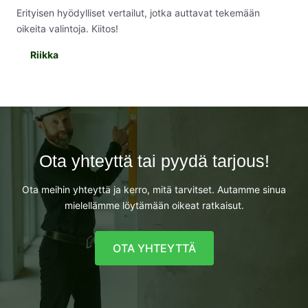
Erityisen hyödylliset vertailut, jotka auttavat tekemään
oikeita valintoja. Kiitos!
Riikka
Ota yhteyttä tai pyydä tarjous!
Ota meihin yhteyttä ja kerro, mitä tarvitset. Autamme sinua
mielellämme löytämään oikeat ratkaisut.
OTA YHTEYTTÄ