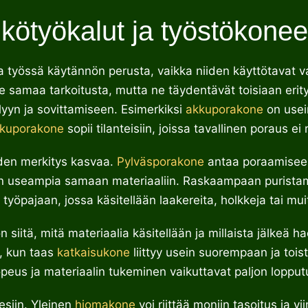
kötyökalut ja työstökoneet
työssä käytännön perusta, vaikka niiden käyttötavat va
e samaa tarkoitusta, mutta ne täydentävät toisiaan erity
lyyn ja sovittamiseen. Esimerkiksi
akkuporakone
on usei
skuporakone
sopii tilanteisiin, joissa tavallinen poraus e
den merkitys kasvaa.
Pylväsporakone
antaa poraamiseen 
dään useampia samaan materiaaliin. Raskaampaan purista
työpajaan, jossa käsitellään laakereita, holkkeja tai muita
 siitä, mitä materiaalia käsitellään ja millaista jälkeä h
n, kun taas
katkaisukone
liittyy usein suorempaan ja tois
opeus ja materiaalin tukeminen vaikuttavat paljon lopput
esiin. Yleinen
hiomakone
voi riittää moniin tasoitus ja v