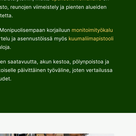
sto, reunojen viimeistely ja pienten alueiden
tetta.
ä. Monipuolisempaan korjailuun
monitoimityökalu
artelu ja asennustöissä myös
kuumaliimapistooli
loja.
den saatavuutta, akun kestoa, pölynpoistoa ja
oiselle päivittäinen työväline, joten vertailussa
udet.