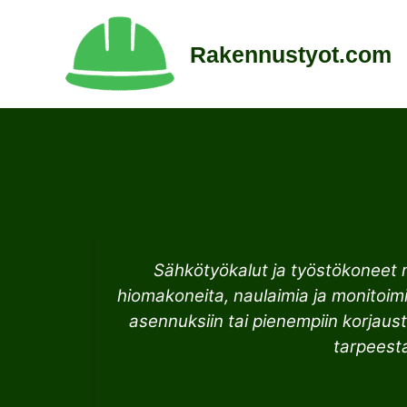
Siirry
sisältöön
Rakennustyot.com
Sähkötyökalut ja työstökoneet 
hiomakoneita, naulaimia ja monitoimit
asennuksiin tai pienempiin korjaust
tarpeesta