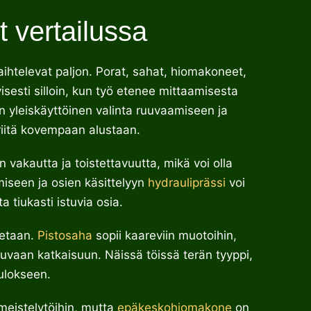
 vertailussa
ihtelevat paljon. Porat, sahat, hiomakoneet,
isesti silloin, kun työ etenee mittaamisesta
n yleiskäyttöinen valinta ruuvaamiseen ja
i riitä kovempaan alustaan.
vakautta ja toistettavuutta, mikä voi olla
miseen ja osien käsittelyyn
hydrauliprässi
voi
 tiukasti istuvia osia.
aetaan.
Pistosaha
sopii kaareviin muotoihin,
tuvaan katkaisuun. Näissä töissä terän tyyppi,
ulokseen.
iimeistelytöihin, mutta
epäkeskohiomakone
on