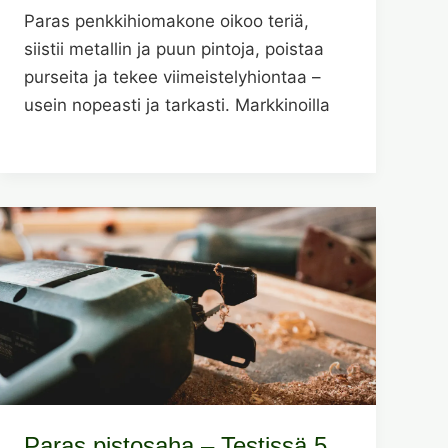
Paras penkkihiomakone oikoo teriä,
siistii metallin ja puun pintoja, poistaa
purseita ja tekee viimeistelyhiontaa –
usein nopeasti ja tarkasti. Markkinoilla
Paras pistosaha – Testissä 5