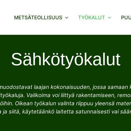
METSÄTEOLLISUUS
TYÖKALUT
PU
Sähkötyökalut
muodostavat laajan kokonaisuuden, jossa samaan ka
yökaluja. Valikoima voi liittyä rakentamiseen, remon
öihin. Oikean työkalun valinta riippuu yleensä mate
 ja siitä, käytetäänkö laitetta satunnaisesti vai sään