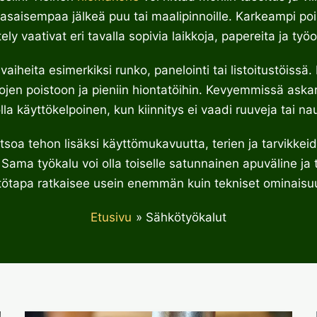
 tasaisempaa jälkeä puu tai maalipinnoille. Karkeampi poi
tely vaativat eri tavalla sopivia laikkoja, papereita ja työo
vaiheita esimerkiksi runko, panelointi tai listoitustöiss
mojen poistoon ja pieniin hiontatöihin. Kevyemmissä ask
olla käyttökelpoinen, kun kiinnitys ei vaadi ruuveja tai nau
tsoa tehon lisäksi käyttömukavuutta, terien ja tarvikkei
 Sama työkalu voi olla toiselle satunnainen apuväline ja t
tötapa ratkaisee usein enemmän kuin tekniset ominaisu
Etusivu
Sähkötyökalut