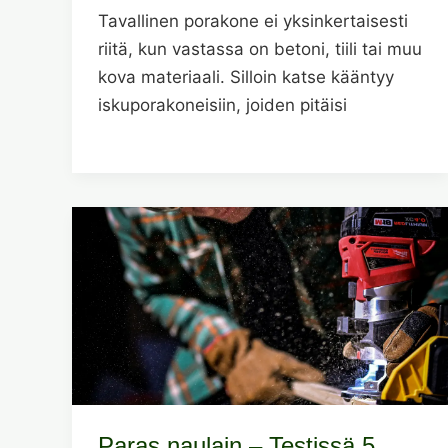
Tavallinen porakone ei yksinkertaisesti
riitä, kun vastassa on betoni, tiili tai muu
kova materiaali. Silloin katse kääntyy
iskuporakoneisiin, joiden pitäisi
Paras naulain – Testissä 5