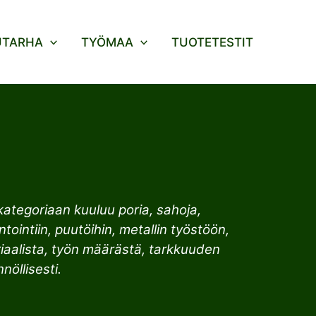
UTARHA
TYÖMAA
TUOTETESTIT
tegoriaan kuuluu poria, sahoja,
tointiin, puutöihin, metallin työstöön,
riaalista, työn määrästä, tarkkuuden
nöllisesti.