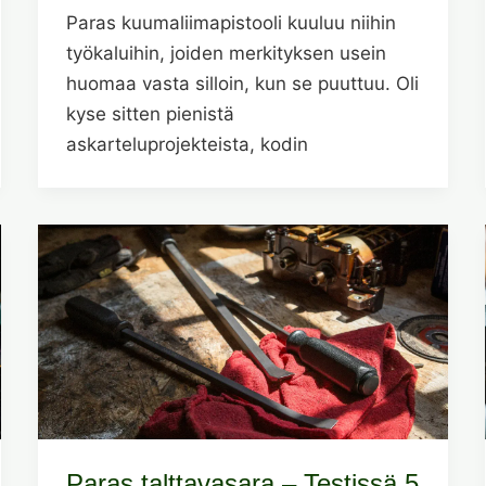
Paras kuumaliimapistooli kuuluu niihin
työkaluihin, joiden merkityksen usein
huomaa vasta silloin, kun se puuttuu. Oli
kyse sitten pienistä
askarteluprojekteista, kodin
Paras talttavasara – Testissä 5