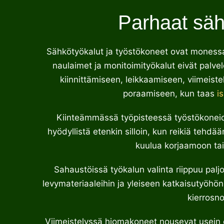
Parhaat säh
Sähkötyökalut ja työstökoneet ovat monessa 
naulaimet ja monitoimityökalut eivät palvel
kiinnittämiseen, leikkaamiseen, viimeiste
poraamiseen, kun taas
i
Kiinteämmässä työpisteessä työstökonei
hyödyllistä etenkin silloin, kun reikiä teh
kuulua korjaamoon tai 
Sahaustöissä työkalun valinta riippuu paljon
levymateriaaleihin ja yleiseen katkaisutyöhö
kierrosn
Viimeistelyssä hiomakoneet nousevat usein 