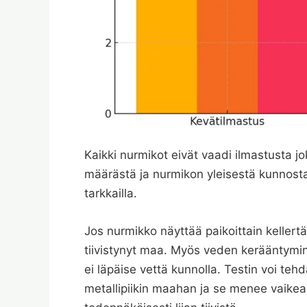
Kaikki nurmikot eivät vaadi ilmastusta j
määrästä ja nurmikon yleisestä kunnost
tarkkailla.
Jos nurmikko näyttää paikoittain kellertä
tiivistynyt maa. Myös veden kerääntymin
ei läpäise vettä kunnolla. Testin voi teh
metallipiikin maahan ja se menee vaikeas