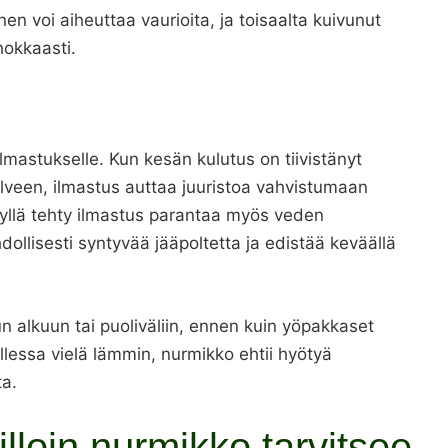
n voi aiheuttaa vaurioita, ja toisaalta kuivunut
hokkaasti.
mastukselle. Kun kesän kulutus on tiivistänyt
lveen, ilmastus auttaa juuristoa vahvistumaan
yllä tehty ilmastus parantaa myös veden
ollisesti syntyvää jääpoltetta ja edistää keväällä
n alkuun tai puoliväliin, ennen kuin yöpakkaset
lessa vielä lämmin, nurmikko ehtii hyötyä
a.
illoin nurmikko tarvitsee