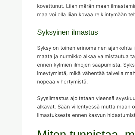
kovettunut. Liian märän maan ilmastamine
maa voi olla liian kovaa reikiintymään te
Syksyinen ilmastus
Syksy on toinen erinomainen ajankohta il
maata ja nurmikko alkaa valmistautua ta
ennen kylmien ilmojen saapumista. Syks
imeytymistä, mikä vähentää talvella mahd
nopeaa vihertymistä.
Syysilmastus ajoitetaan yleensä syyskuu
alkavat. Sään viilentyessä mutta maan ol
ilmastuksesta ennen kasvun hidastumist
Miten tunnistaa, m