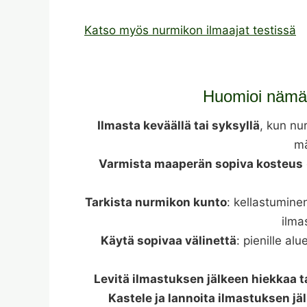
Katso myös nurmikon ilmaajat testissä
Huomioi nämä
Ilmasta keväällä tai syksyllä
, kun nu
mä
Varmista maaperän sopiva kosteus
Tarkista nurmikon kunto
: kellastumine
ilma
Käytä sopivaa välinettä
: pienille al
Levitä ilmastuksen jälkeen hiekkaa 
Kastele ja lannoita ilmastuksen jä