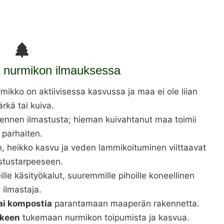
 nurmikon ilmauksessa
rmikko on aktiivisessa kasvussa ja maa ei ole liian
rkä tai kuiva.
ennen ilmastusta; hieman kuivahtanut maa toimii
parhaiten.
n, heikko kasvu ja veden lammikoituminen viittaavat
stustarpeeseen.
ueille käsityökalut, suuremmille pihoille koneellinen
ilmastaja.
tai kompostia
parantamaan maaperän rakennetta.
lkeen
tukemaan nurmikon toipumista ja kasvua.