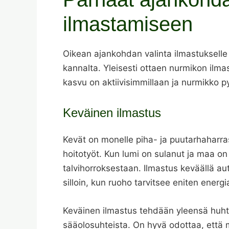
ilmastamiseen
Oikean ajankohdan valinta ilmastukselle
kannalta. Yleisesti ottaen nurmikon ilmas
kasvu on aktiivisimmillaan ja nurmikko 
Keväinen ilmastus
Kevät on monelle piha- ja puutarhaharras
hoitotyöt. Kun lumi on sulanut ja maa on 
talvihorroksestaan. Ilmastus keväällä au
silloin, kun ruoho tarvitsee eniten energ
Keväinen ilmastus tehdään yleensä huhtik
sääolosuhteista. On hyvä odottaa, että 