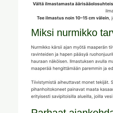
Vältä ilmastamasta äärisääolosuhtei
ilm
Tee ilmastus noin 10–15 cm välein
,
Miksi nurmikko tar
Nurmikko kärsii ajan myötä maaperän tii
ravinteiden ja hapen pääsyä ruohonjuuri
hauraan näköisen. Ilmastuksen avulla ma
maaperää hengittämään paremmin ja edi
Tiivistymistä aiheuttavat monet tekijät. 
pihanhoitokoneet painavat maata kasaan
erityisesti savipitoisilla alueilla, joilla ve
Parhaat ajankohd