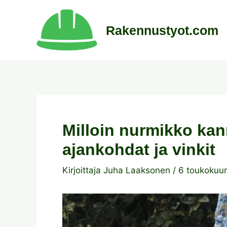
Siirry
sisältöön
Rakennustyot.com
Milloin nurmikko kan
ajankohdat ja vinkit
Kirjoittaja
Juha Laaksonen
/
6 toukokuu