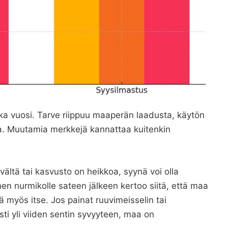
oka vuosi. Tarve riippuu maaperän laadusta, käytön
a. Muutamia merkkejä kannattaa kuitenkin
vältä tai kasvusto on heikkoa, syynä voi olla
en nurmikolle sateen jälkeen kertoo siitä, että maa
dä myös itse. Jos painat ruuvimeisselin tai
ti yli viiden sentin syvyyteen, maa on