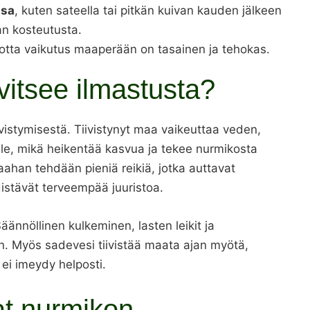
ssa
, kuten sateella tai pitkän kuivan kauden jälkeen
an kosteutusta.
 jotta vaikutus maaperään on tasainen ja tehokas.
vitsee ilmastusta?
vistymisestä. Tiivistynyt maa vaikeuttaa veden,
lle, mikä heikentää kasvua ja tekee nurmikosta
ahan tehdään pieniä reikiä, jotka auttavat
stävät terveempää juuristoa.
Säännöllinen kulkeminen, lasten leikit ja
. Myös sadevesi tiivistää maata ajan myötä,
si ei imeydy helposti.
at nurmikon