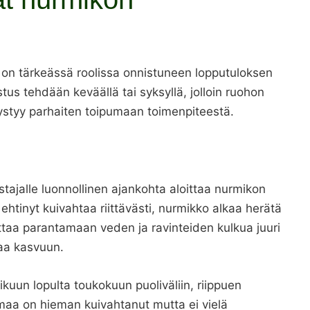
 on tärkeässä roolissa onnistuneen lopputuloksen
tus tehdään keväällä tai syksyllä, jolloin ruohon
pystyy parhaiten toipumaan toimenpiteestä.
tajalle luonnollinen ajankohta aloittaa nurmikon
ehtinyt kuivahtaa riittävästi, nurmikko alkaa herätä
ttaa parantamaan veden ja ravinteiden kulkua juuri
iaa kasvuun.
uun lopulta toukokuun puoliväliin, riippuen
maa on hieman kuivahtanut mutta ei vielä