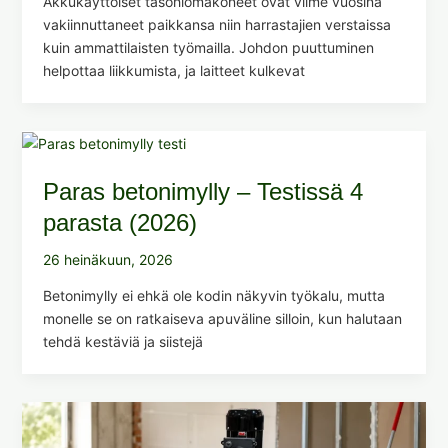
Akkukäyttöiset tasohiomakoneet ovat viime vuosina
vakiinnuttaneet paikkansa niin harrastajien verstaissa
kuin ammattilaisten työmailla. Johdon puuttuminen
helpottaa liikkumista, ja laitteet kulkevat
Paras betonimylly – Testissä 4
parasta (2026)
26 heinäkuun, 2026
Betonimylly ei ehkä ole kodin näkyvin työkalu, mutta
monelle se on ratkaiseva apuväline silloin, kun halutaan
tehdä kestäviä ja siistejä