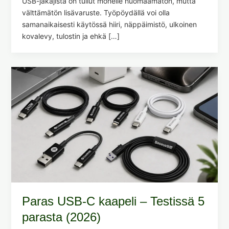
USB-jakajista on tullut monelle huomaamaton, mutta
välttämätön lisävaruste. Työpöydällä voi olla
samanaikaisesti käytössä hiiri, näppäimistö, ulkoinen
kovalevy, tulostin ja ehkä […]
Paras USB-C kaapeli – Testissä 5
parasta (2026)