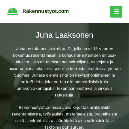
Siirry
sisältöön
Rakennustyot.com
Juha Laaksonen
Juha on rakennustekniikan DI, jolla on yli 15 vuoden
kokemus rakentamisen ja korjausrakentamisen eri osa-
alueilta. Hän on toiminut suunnittelijana, valvojana ja
asiantuntijana lukuisissa pien- ja kerrostalokohteissa ympäri
Suomea. Juhalle olennaisinta on käytännönläheinen ja
selkeä tieto, joka auttaa niin ammattilaisia kuin
omakotirakentajiakin tekemään kestäviä ja järkeviä
ratkaisuja.
Rakennustyot.comissa Juha kirjoittaa artikkeleita
rakentamisesta, työkaluista, materiaaleista, työvaiheista
sekä ajankohtaisista säädöksistä aina selkokielellä ja
faktoihin pohjautuen.