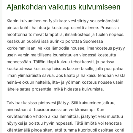
Ajankohdan vaikutus kuivumiseen
Klapin kuivuminen on fysiikkaa: vesi siirtyy soluseinämästä
pintaa kohti, haihtuu ja kosteusprosentti alenee. Prosessin
moottorina toimivat lämpötila, ilmankosteus ja tuulen nopeus.
Kesäkuun puolivälissä aurinko porottaa Suomessa
korkeimmillaan. Vaikka lämpötila nousee, ilmankosteus pysyy
usein varsin maltillisena lounaistuulen viedessä kosteutta
mennessään. Tällöin klapi kuivuu tehokkaasti, ja parissa
kuukaudessa kosteuspitoisuus laskee tasolle, jolla puu palaa
ilman ylimääräistä savua. Jos kaato ja halkaisu tehdään vasta
heinä–elokuun helteillä, ilta– ja yöilman kosteus nousee usein
lähelle sataa prosenttia, mikä hidastaa kuivumista.
Talvipakkasissa pintavesi jäätyy. Silti kuivuminen jatkuu,
ainoastaan diffuusioprosessi on verkkaisempi. Kun
kevätaurinko vihdoin alkaa lämmittää, jäätynyt vesi muuttuu
höyryksi ja poistuu hyvin nopeasti. Tätä ilmiötä voi tehostaa
kääntämällä pinoa siten, että tumma kuoripuoli osoittaa kohti