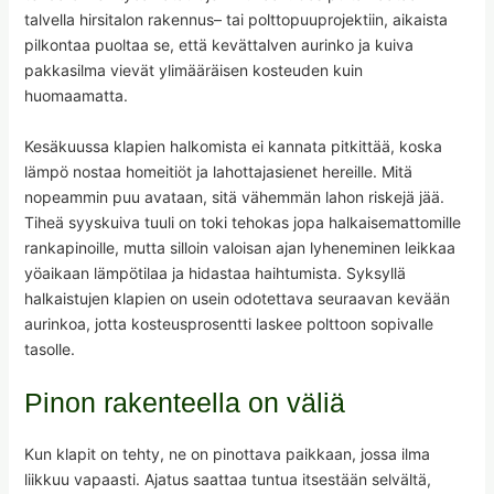
talvella hirsitalon rakennus– tai polttopuuprojektiin, aikaista
pilkontaa puoltaa se, että kevättalven aurinko ja kuiva
pakkasilma vievät ylimääräisen kosteuden kuin
huomaamatta.
Kesäkuussa klapien halkomista ei kannata pitkittää, koska
lämpö nostaa homeitiöt ja lahottajasienet hereille. Mitä
nopeammin puu avataan, sitä vähemmän lahon riskejä jää.
Tiheä syyskuiva tuuli on toki tehokas jopa halkaisemattomille
rankapinoille, mutta silloin valoisan ajan lyheneminen leikkaa
yöaikaan lämpötilaa ja hidastaa haihtumista. Syksyllä
halkaistujen klapien on usein odotettava seuraavan kevään
aurinkoa, jotta kosteusprosentti laskee polttoon sopivalle
tasolle.
Pinon rakenteella on väliä
Kun klapit on tehty, ne on pinottava paikkaan, jossa ilma
liikkuu vapaasti. Ajatus saattaa tuntua itsestään selvältä,