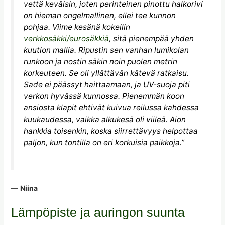
vettä keväisin, joten perinteinen pinottu halkorivi
on hieman ongelmallinen, ellei tee kunnon
pohjaa. Viime kesänä kokeilin
verkkosäkki/eurosäkkiä
, sitä pienempää yhden
kuution mallia. Ripustin sen vanhan lumikolan
runkoon ja nostin säkin noin puolen metrin
korkeuteen. Se oli yllättävän kätevä ratkaisu.
Sade ei päässyt haittaamaan, ja UV-suoja piti
verkon hyvässä kunnossa. Pienemmän koon
ansiosta klapit ehtivät kuivua reilussa kahdessa
kuukaudessa, vaikka alkukesä oli viileä. Aion
hankkia toisenkin, koska siirrettävyys helpottaa
paljon, kun tontilla on eri korkuisia paikkoja.”
—
Niina
Lämpöpiste ja auringon suunta