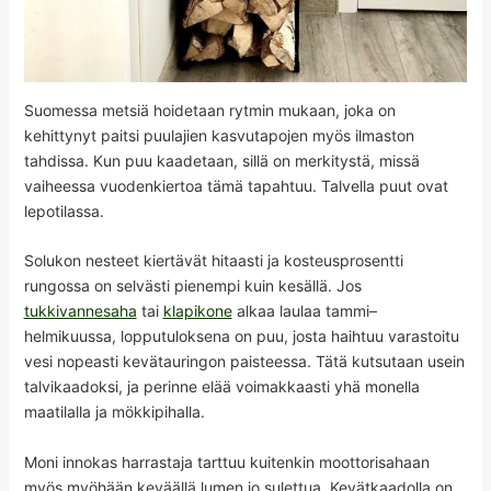
Suomessa metsiä hoidetaan rytmin mukaan, joka on
kehittynyt paitsi puulajien kasvutapojen myös ilmaston
tahdissa. Kun puu kaadetaan, sillä on merkitystä, missä
vaiheessa vuodenkiertoa tämä tapahtuu. Talvella puut ovat
lepotilassa.
Solukon nesteet kiertävät hitaasti ja kosteusprosentti
rungossa on selvästi pienempi kuin kesällä. Jos
tukkivannesaha
tai
klapikone
alkaa laulaa tammi–
helmikuussa, lopputuloksena on puu, josta haihtuu varastoitu
vesi nopeasti kevätauringon paisteessa. Tätä kutsutaan usein
talvikaadoksi, ja perinne elää voimakkaasti yhä monella
maatilalla ja mökkipihalla.
Moni innokas harrastaja tarttuu kuitenkin moottorisahaan
myös myöhään keväällä lumen jo sulettua. Kevätkaadolla on