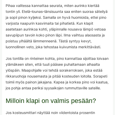
Pihaa valitessa kannattaa seurata, miten aurinko kiertää
tontin yli. Etelä–lounas–länsisuunta saa eniten suoraa säteilyä
ja sopii pinon kyljeksi. Samalla on hyvä huomioida, ettei pino
varjosta naapurin kasvimaita tai pihatietä. Kun klapit
asetetaan aurinkoa kohti, yläpinnalle nouseva lämpö vetoaa
savupiipun tavoin koko pinon läpi. Ilma vaihtuu alaosasta ja
poistuu ylhäältä lämmenneenä. Tästä syntyy kevyt,
luonnollinen veto, joka tehostaa kuivumista merkittävästi.
Jos tontilla on rinteinen kohta, pino kannattaa sijoittaa loivaan
ylämäkeen siten, että tuuli pääsee puhaltamaan alhaalta
ylöspäin. Maapohjalle voi tehdä sorakerroksen, joka estää
rikkaruohoja nousemasta ja pitää kosteuden loitolla. Sorapeti
toimii myös painon jakajana. Kapea ja korkea pino voi kaatua,
jos pohja antaa periksi syysaikojen rummuttaville sateille.
Milloin klapi on valmis pesään?
Jos kosteusmittari näyttää noin viidentoista prosentin