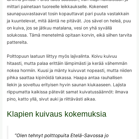
mittari painetaan tuoreelle leikkaukselle. Kokeneet
saunapuuvastaavat tosin kopauttavat pari puuta vastakkain
ja kuuntelevat, mitä ääntä ne pitävät. Jos sävel on heleä, puu
on kuiva, jos se jätkuu matalana, vesi on yhä syvällä
solukossa. Tämä menetelmä opitaan korvin, eikä siihen tarvita
pattereita.
Polttopuun laatuun liittyy myös lajivalinta. Koivu kuivuu
hitaasti, mutta palaa erittäin lämpimästi ja kerää vähemmän
nokea hormiin. Kuusi ja mänty kuivuvat nopeasti, mutta niiden
pihka saattaa kipinöidä takassa. Haapa antaa rauhallisen
liekin ja soveltuu erityisen hyvin saunan kiukaaseen. Lajista
riippumatta kaikissa pätevät samat kuivatussäännöt: ilmava
pino, katto yllä, sivut auki ja riittävästi aikaa.
Klapien kuivaus kokemuksia
”Olen tehnyt polttopuita Etelä-Savossa jo