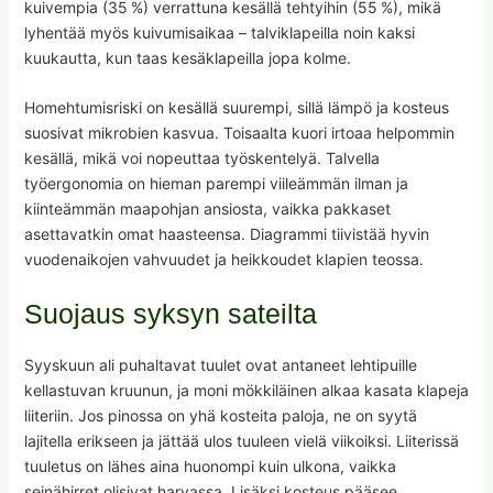
kuivempia (35 %) verrattuna kesällä tehtyihin (55 %), mikä
lyhentää myös kuivumisaikaa – talviklapeilla noin kaksi
kuukautta, kun taas kesäklapeilla jopa kolme.
Homehtumisriski on kesällä suurempi, sillä lämpö ja kosteus
suosivat mikrobien kasvua. Toisaalta kuori irtoaa helpommin
kesällä, mikä voi nopeuttaa työskentelyä. Talvella
työergonomia on hieman parempi viileämmän ilman ja
kiinteämmän maapohjan ansiosta, vaikka pakkaset
asettavatkin omat haasteensa. Diagrammi tiivistää hyvin
vuodenaikojen vahvuudet ja heikkoudet klapien teossa.
Suojaus syksyn sateilta
Syyskuun ali puhaltavat tuulet ovat antaneet lehtipuille
kellastuvan kruunun, ja moni mökkiläinen alkaa kasata klapeja
liiteriin. Jos pinossa on yhä kosteita paloja, ne on syytä
lajitella erikseen ja jättää ulos tuuleen vielä viikoiksi. Liiterissä
tuuletus on lähes aina huonompi kuin ulkona, vaikka
seinähirret olisivat harvassa. Lisäksi kosteus pääsee