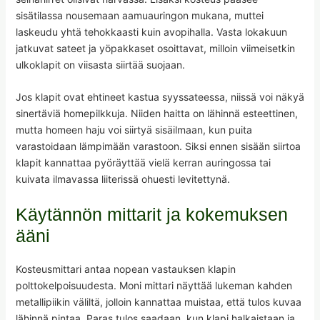
sisätilassa nousemaan aamuauringon mukana, muttei
laskeudu yhtä tehokkaasti kuin avopihalla. Vasta lokakuun
jatkuvat sateet ja yöpakkaset osoittavat, milloin viimeisetkin
ulkoklapit on viisasta siirtää suojaan.
Jos klapit ovat ehtineet kastua syyssateessa, niissä voi näkyä
sinertäviä homepilkkuja. Niiden haitta on lähinnä esteettinen,
mutta homeen haju voi siirtyä sisäilmaan, kun puita
varastoidaan lämpimään varastoon. Siksi ennen sisään siirtoa
klapit kannattaa pyöräyttää vielä kerran auringossa tai
kuivata ilmavassa liiterissä ohuesti levitettynä.
Käytännön mittarit ja kokemuksen
ääni
Kosteusmittari antaa nopean vastauksen klapin
polttokelpoisuudesta. Moni mittari näyttää lukeman kahden
metallipiikin väliltä, jolloin kannattaa muistaa, että tulos kuvaa
lähinnä pintaa. Paras tulos saadaan, kun klapi halkaistaan ja