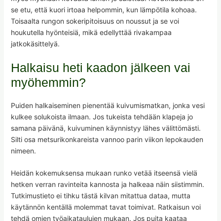
se etu, että kuori irtoaa helpommin, kun lämpötila kohoaa.
Toisaalta rungon sokeripitoisuus on noussut ja se voi
houkutella hyönteisiä, mikä edellyttää rivakampaa
jatkokäsittelyä.
Halkaisu heti kaadon jälkeen vai
myöhemmin?
Puiden halkaiseminen pienentää kuivumismatkan, jonka vesi
kulkee solukoista ilmaan. Jos tukeista tehdään klapeja jo
samana päivänä, kuivuminen käynnistyy lähes välittömästi.
Silti osa metsurikonkareista vannoo parin viikon lepokauden
nimeen.
Heidän kokemuksensa mukaan runko vetää itseensä vielä
hetken verran ravinteita kannosta ja halkeaa näin siistimmin.
Tutkimustieto ei tihku tästä kilvan mitattua dataa, mutta
käytännön kentällä molemmat tavat toimivat. Ratkaisun voi
tehdä omien työaikataulujen mukaan. Jos puita kaataa