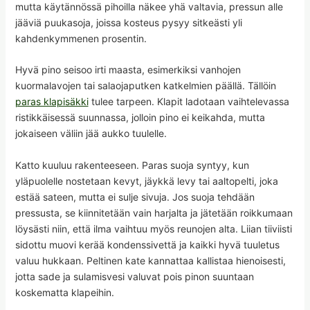
mutta käytännössä pihoilla näkee yhä valtavia, pressun alle
jääviä puukasoja, joissa kosteus pysyy sitkeästi yli
kahdenkymmenen prosentin.
Hyvä pino seisoo irti maasta, esimerkiksi vanhojen
kuormalavojen tai salaojaputken katkelmien päällä. Tällöin
paras klapisäkki
tulee tarpeen. Klapit ladotaan vaihtelevassa
ristikkäisessä suunnassa, jolloin pino ei keikahda, mutta
jokaiseen väliin jää aukko tuulelle.
Katto kuuluu rakenteeseen. Paras suoja syntyy, kun
yläpuolelle nostetaan kevyt, jäykkä levy tai aaltopelti, joka
estää sateen, mutta ei sulje sivuja. Jos suoja tehdään
pressusta, se kiinnitetään vain harjalta ja jätetään roikkumaan
löysästi niin, että ilma vaihtuu myös reunojen alta. Liian tiiviisti
sidottu muovi kerää kondenssivettä ja kaikki hyvä tuuletus
valuu hukkaan. Peltinen kate kannattaa kallistaa hienoisesti,
jotta sade ja sulamisvesi valuvat pois pinon suuntaan
koskematta klapeihin.