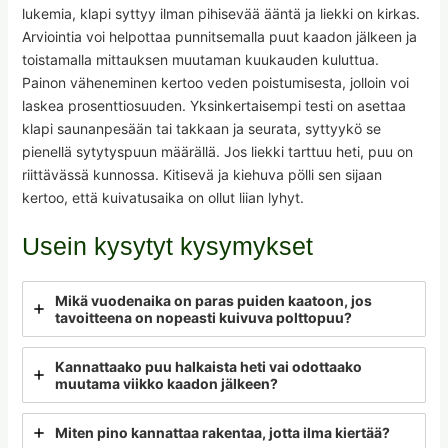
lukemia, klapi syttyy ilman pihisevää ääntä ja liekki on kirkas.
Arviointia voi helpottaa punnitsemalla puut kaadon jälkeen ja
toistamalla mittauksen muutaman kuukauden kuluttua.
Painon väheneminen kertoo veden poistumisesta, jolloin voi
laskea prosenttiosuuden. Yksinkertaisempi testi on asettaa
klapi saunanpesään tai takkaan ja seurata, syttyykö se
pienellä sytytyspuun määrällä. Jos liekki tarttuu heti, puu on
riittävässä kunnossa. Kitisevä ja kiehuva pölli sen sijaan
kertoo, että kuivatusaika on ollut liian lyhyt.
Usein kysytyt kysymykset
Mikä vuodenaika on paras puiden kaatoon, jos
tavoitteena on nopeasti kuivuva polttopuu?
Kannattaako puu halkaista heti vai odottaako
muutama viikko kaadon jälkeen?
Miten pino kannattaa rakentaa, jotta ilma kiertää?