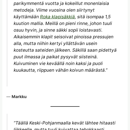
parikymmentä vuotta ja kokeillut monenlaisia
metodeja. Viime vuosina olen siirtynyt
käyttämään
Roka klapisäkkiä
, sitä isompaa 1,5
kuution mallia. Meillä on pieni rinne, johon tuuli
osuu hyvin, ja sinne säkki sopii loistavasti.
Aikaisemmin klapit seisoivat pinoissa pressujen
alla, mutta niihin kertyi yllättävän usein
kosteutta sateiden jälkeen. Säkillä saan pidettyä
puut ilmassa ja paikat pysyvät siisteinä.
Kuivuminen vie keväällä noin kaksi ja puoli
kuukautta, riippuen vähän koivun määrästä.”
—
Markku
”Täällä Keski-Pohjanmaalla kevät lähtee hitaasti
liikkeelle, mutta tuuli kuivattaa tehokkaasti,