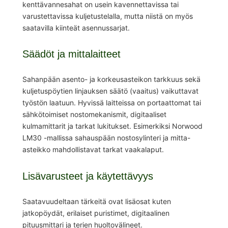
kenttävannesahat on usein kavennettavissa tai
varustettavissa kuljetustelalla, mutta niistä on myös
saatavilla kiinteät asennussarjat.
Säädöt ja mittalaitteet
Sahanpään asento- ja korkeusasteikon tarkkuus sekä
kuljetuspöytien linjauksen säätö (vaaitus) vaikuttavat
työstön laatuun. Hyvissä laitteissa on portaattomat tai
sähkötoimiset nostomekanismit, digitaaliset
kulmamittarit ja tarkat lukitukset. Esimerkiksi Norwood
LM30 -mallissa sahauspään nostosylinteri ja mitta-
asteikko mahdollistavat tarkat vaakalaput.
Lisävarusteet ja käytettävyys
Saatavuudeltaan tärkeitä ovat lisäosat kuten
jatkopöydät, erilaiset puristimet, digitaalinen
pituusmittari ja terien huoltovälineet.