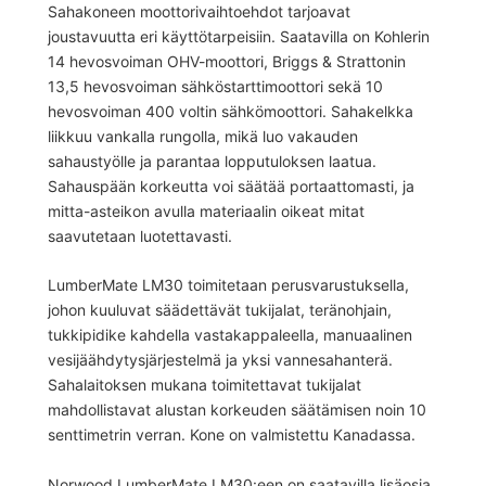
Sahakoneen moottorivaihtoehdot tarjoavat
joustavuutta eri käyttötarpeisiin. Saatavilla on Kohlerin
14 hevosvoiman OHV-moottori, Briggs & Strattonin
13,5 hevosvoiman sähköstarttimoottori sekä 10
hevosvoiman 400 voltin sähkömoottori. Sahakelkka
liikkuu vankalla rungolla, mikä luo vakauden
sahaustyölle ja parantaa lopputuloksen laatua.
Sahauspään korkeutta voi säätää portaattomasti, ja
mitta-asteikon avulla materiaalin oikeat mitat
saavutetaan luotettavasti.
LumberMate LM30 toimitetaan perusvarustuksella,
johon kuuluvat säädettävät tukijalat, teränohjain,
tukkipidike kahdella vastakappaleella, manuaalinen
vesijäähdytysjärjestelmä ja yksi vannesahanterä.
Sahalaitoksen mukana toimitettavat tukijalat
mahdollistavat alustan korkeuden säätämisen noin 10
senttimetrin verran. Kone on valmistettu Kanadassa.
Norwood LumberMate LM30:een on saatavilla lisäosia