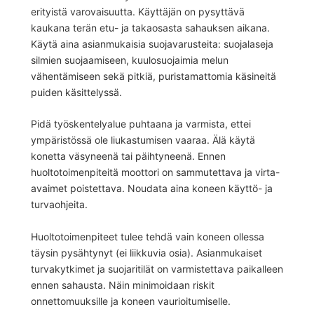
erityistä varovaisuutta. Käyttäjän on pysyttävä
kaukana terän etu- ja takaosasta sahauksen aikana.
Käytä aina asianmukaisia suojavarusteita: suojalaseja
silmien suojaamiseen, kuulosuojaimia melun
vähentämiseen sekä pitkiä, puristamattomia käsineitä
puiden käsittelyssä.
Pidä työskentelyalue puhtaana ja varmista, ettei
ympäristössä ole liukastumisen vaaraa. Älä käytä
konetta väsyneenä tai päihtyneenä. Ennen
huoltotoimenpiteitä moottori on sammutettava ja virta-
avaimet poistettava. Noudata aina koneen käyttö- ja
turvaohjeita.
Huoltotoimenpiteet tulee tehdä vain koneen ollessa
täysin pysähtynyt (ei liikkuvia osia). Asianmukaiset
turvakytkimet ja suojaritilät on varmistettava paikalleen
ennen sahausta. Näin minimoidaan riskit
onnettomuuksille ja koneen vaurioitumiselle.