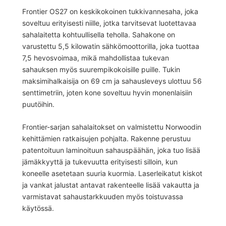
Frontier OS27 on keskikokoinen tukkivannesaha, joka
soveltuu erityisesti niille, jotka tarvitsevat luotettavaa
sahalaitetta kohtuullisella teholla. Sahakone on
varustettu 5,5 kilowatin sähkömoottorilla, joka tuottaa
7,5 hevosvoimaa, mikä mahdollistaa tukevan
sahauksen myös suurempikokoisille puille. Tukin
maksimihalkaisija on 69 cm ja sahausleveys ulottuu 56
senttimetriin, joten kone soveltuu hyvin monenlaisiin
puutöihin.
Frontier-sarjan sahalaitokset on valmistettu Norwoodin
kehittämien ratkaisujen pohjalta. Rakenne perustuu
patentoituun laminoituun sahauspäähän, joka tuo lisää
jämäkkyyttä ja tukevuutta erityisesti silloin, kun
koneelle asetetaan suuria kuormia. Laserleikatut kiskot
ja vankat jalustat antavat rakenteelle lisää vakautta ja
varmistavat sahaustarkkuuden myös toistuvassa
käytössä.