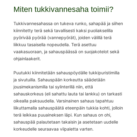
Miten tukkivannesaha toimii?
Tukkivannesahassa on tukeva runko, sahapää ja siihen
kiinnitetty terä sekä tavallisesti kaksi puoliakselilla
pyörivää pyörää (vannepyörät), joiden välillä terä
liikkuu tasaisella nopeudella. Terä asettuu
vaakasuoraan, ja sahauspäässä on suojakotelot sekä
ohjainlaakerit.
Puutukki kiinnitetään sahauspöydälle tukkipuristimilla
ja sivutuilla. Sahauspään korkeutta säädetään
jousimekanismilla tai sylinterillä niin, että
sahauskorkeus (eli sahattu lauta tai lankku) on tarkasti
oikealla paksuudella. Varsinainen sahaus tapahtuu
liikuttamalla sahauspäätä eteenpäin tukkia kohti, jolloin
terä leikkaa puuaineksen läpi. Kun sahaus on ohi,
sahauspää palautetaan takaisin ja asetetaan uudelle
korkeudelle seuraavaa viipaletta varten.