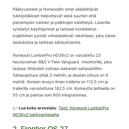
Päätyvasteet ja Norwoodin omat säädettävät
tukkipidikkeet helpottavat sekä suurten että
pienempien tukkien ja pelkkojen käsittelyä. Laserilla
työstetyt käyttöpinnat ja tarkasti koneistetut
kuljettimen pyörät viimeistelevät rakenteen, joka tukee
laadukasta ja tarkkaa sahaustulosta.
Norwood LumberPro HD36v2 on varustettu 23
hevosvoiman B&S V-Twin Vanguard -moottorilla, joka
tarjoaa riittävästi voimaa raskaisiin sahaustöihin.
Sahauspituus yltää 5 metriin, ja alustan pituus on 6
metriä. Koneen leveys ilman traileria on 112,5 cm ja
trailerilla varustettuna 162,5 cm. Korkeutta laitteella on
55 cm ja painoa noin 600 kilogrammaa.
👉
Lue koko arvostelu
:
Testi: Norwood LumberPro
HD36v2 tukkivannesaha
2. Frontier OS 27