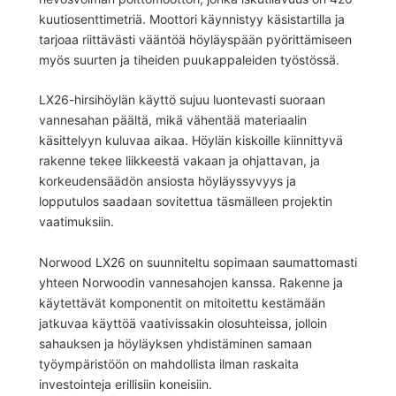
kuutiosenttimetriä. Moottori käynnistyy käsistartilla ja
tarjoaa riittävästi vääntöä höyläyspään pyörittämiseen
myös suurten ja tiheiden puukappaleiden työstössä.
LX26-hirsihöylän käyttö sujuu luontevasti suoraan
vannesahan päältä, mikä vähentää materiaalin
käsittelyyn kuluvaa aikaa. Höylän kiskoille kiinnittyvä
rakenne tekee liikkeestä vakaan ja ohjattavan, ja
korkeudensäädön ansiosta höyläyssyvyys ja
lopputulos saadaan sovitettua täsmälleen projektin
vaatimuksiin.
Norwood LX26 on suunniteltu sopimaan saumattomasti
yhteen Norwoodin vannesahojen kanssa. Rakenne ja
käytettävät komponentit on mitoitettu kestämään
jatkuvaa käyttöä vaativissakin olosuhteissa, jolloin
sahauksen ja höyläyksen yhdistäminen samaan
työympäristöön on mahdollista ilman raskaita
investointeja erillisiin koneisiin.