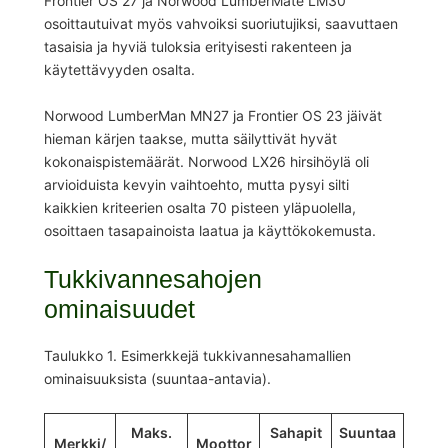
Frontier OS 27 ja Norwood LumberMate LM30
osoittautuivat myös vahvoiksi suoriutujiksi, saavuttaen
tasaisia ja hyviä tuloksia erityisesti rakenteen ja
käytettävyyden osalta.
Norwood LumberMan MN27 ja Frontier OS 23 jäivät
hieman kärjen taakse, mutta säilyttivät hyvät
kokonaispistemäärät. Norwood LX26 hirsihöylä oli
arvioiduista kevyin vaihtoehto, mutta pysyi silti
kaikkien kriteerien osalta 70 pisteen yläpuolella,
osoittaen tasapainoista laatua ja käyttökokemusta.
Tukkivannesahojen
ominaisuudet
Taulukko 1. Esimerkkejä tukkivannesahamallien
ominaisuuksista (suuntaa-antavia).
Maks.
Sahapit
Suuntaa
Merkki/
Moottor