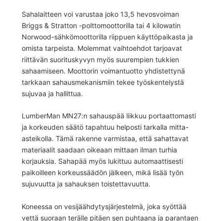
Sahalaitteen voi varustaa joko 13,5 hevosvoiman
Briggs & Stratton -polttomoottorilla tai 4 kilowatin
Norwood-sähkömoottorilla riippuen käyttöpaikasta ja
omista tarpeista. Molemmat vaihtoehdot tarjoavat
riittävän suorituskyvyn myös suurempien tukkien
sahaamiseen. Moottorin voimantuotto yhdistettynä
tarkkaan sahausmekanismiin tekee työskentelystä
sujuvaa ja hallittua.
LumberMan MN27:n sahauspää liikkuu portaattomasti
ja korkeuden säätö tapahtuu helposti tarkalla mitta-
asteikolla. Tämä rakenne varmistaa, että sahattavat
materiaalit saadaan oikeaan mittaan ilman turhia
korjauksia. Sahapää myös lukittuu automaattisesti
paikoilleen korkeussäädön jälkeen, mikä lisää työn
sujuvuutta ja sahauksen toistettavuutta.
Koneessa on vesijäähdytysjärjestelmä, joka syöttää
vettä suoraan terälle pitäen sen puhtaana ja parantaen