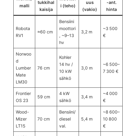
tukkihal
uus
-ant.
malli
i (teho)
kaisija
(vakio)
hinta
Bensiini
Robota
moottori
~3 500
≈60 cm
3,2 m
RV1
, ~9–13
€
hv
Norwoo
Kohler
d
14 hv /
~6 500–
Lumber
76 cm
3,0 m
10 kW
7 300 €
Mate
sähkö
LM30
Frontier
4 kW
~4 000
59 cm
3,4 m
OS 23
sähkö
€
Wood-
Bensiini/
~8 600–
Mizer
70 cm
diesel
5,4 m
10 800
LT15
val.
€