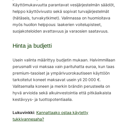
Käyttömukavuutta parantavat vesijärjestelmän säädöt,
helppo käyttövivusto sekä sopivat turvajärjestelmät
(hätäseis, turvakytkimet). Valinnassa on huomioitava
myös huollon helppous: laakerien voitelupisteet,
suojakoteloiden avattavuus ja varaosien saatavuus.
Hinta ja budjetti
Usein valinta määrittyy budjetin mukaan. Halvimmillaan
perusmalli voi maksaa vain parituhatta euroa, kun taas
premium-tasoiset ja ympärivuorokautiseen käyttöön
tarkoitetut koneet maksavat usein yli 20 000 €.
Valitsemalla koneen ja merkin brändin perusteella on
hyvä arvioida sekä alkuinvestointia että pitkäaikaista
kestävyys- ja tuottopotentiaalia.
Lukuvinkki:
Kannattaako ostaa käytetty
tukkivannesaha?