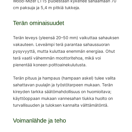
Wood-Mizer LT15 puolestaan kykenee sahaamaan 70
cm paksuja ja 5,4 m pitkiä tukkeja.
Terän ominaisuudet
Terän leveys (yleensä 20–50 mm) vaikuttaa sahauksen
vakauteen. Leveämpi terä parantaa sahaussuoran
pysyvyyttä, mutta kuluttaa enemmän energiaa. Ohut
terä vaatii vähemmän moottoritehoa, mikä voi
pienentää koneen polttoainekulutusta.
Terän pituus ja hampaus (hampaan askel) tulee valita
sahattavan puulajin ja työstötarpeen mukaan. Terän
kireyden tarkka säätömahdollisuus on huomioitava;
käyttöoppaan mukaan vannesahan tiukka huolto on
turvallisuuden ja tuloksen kannalta välttämätöntä.
Voimanlähde ja teho