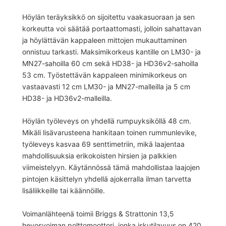
Höylän teräyksikkö on sijoitettu vaakasuoraan ja sen
korkeutta voi säätää portaattomasti, jolloin sahattavan
ja höylättävän kappaleen mittojen mukauttaminen
onnistuu tarkasti. Maksimikorkeus kantille on LM30- ja
MN27-sahoilla 60 cm sekä HD38- ja HD36v2-sahoilla
53 cm. Työstettävän kappaleen minimikorkeus on
vastaavasti 12 cm LM30- ja MN27-malleilla ja 5 cm
HD38- ja HD36v2-malleilla.
Höylän työleveys on yhdellä rumpuyksiköllä 48 cm.
Mikäli lisävarusteena hankitaan toinen rummunlevike,
työleveys kasvaa 69 senttimetriin, mikä laajentaa
mahdollisuuksia erikokoisten hirsien ja palkkien
viimeistelyyn. Käytännössä tämä mahdollistaa laajojen
pintojen käsittelyn yhdellä ajokerralla ilman tarvetta
lisäliikkeille tai käännöille.
Voimanlähteenä toimii Briggs & Strattonin 13,5
hevosvoiman polttomoottori, jonka iskutilavuus on 420