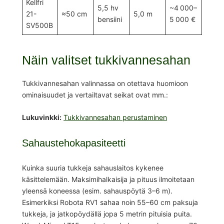
Kellfri
5,5 hv
~4 000–
21-
≈50 cm
5,0 m
bensiini
5 000 €
SV500B
Näin valitset tukkivannesahan
Tukkivannesahan valinnassa on otettava huomioon
ominaisuudet ja vertailtavat seikat ovat mm.:
Lukuvinkki:
Tukkivannesahan perustaminen
Sahaustehokapasiteetti
Kuinka suuria tukkeja sahauslaitos kykenee
käsittelemään. Maksimihalkaisija ja pituus ilmoitetaan
yleensä koneessa (esim. sahauspöytä 3–6 m).
Esimerkiksi Robota RV1 sahaa noin 55–60 cm paksuja
tukkeja, ja jatkopöydällä jopa 5 metrin pituisia puita.