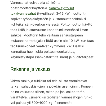
Vannesahat voivat olla sähkö- tai
polttomoottorikäyttöisiä.
Sähkökäyttöiset
tukkivannesahat
(tyypillisesti 3–15 kW moottorit)
sopivat työpajakäyttöön ja kustannustehokkaiksi
kohteiksi sähköverkon vieressä. Polttomoottorikäyttö
taas lisää joustavuutta: kone toimii metsässä ilman
sähköä. Moottorin teho valitaan sahaustarpeen
mukaan; harrastajalla riittää usein alle 10 kW, kun taas
teollisuuskoneet vaativat kymmeniä kW. Lisäksi
kannattaa huomioida polttoaineenkulutus,
käynnistystapa (sähköstartti tai naru) ja huoltotarpeet.
Rakenne ja vakaus
Vahva runko ja tukijalat tai tela-alusta varmistavat
tarkan sahauskiskojen ja pöydän asemoinnin. Koneen
paino vaikuttaa siihen, miten paljon laskee terän
värähtelyä. Esimerkiksi teollisten vannesahojen runko
voi painaa yli 800–1000 kg. Pienemmät