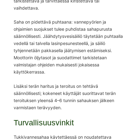
tarkistettava ja tarvittaessa kiristettävä tai
vaihdettava.
Saha on pidettävä puhtaana: vannepyörien ja
ohjaimien suojukset tulee puhdistaa sahapurusta
säännöllisesti. Jäähdytysvesisäiliö täytetään puhtaalla
vedellä tai talvella lasinpesunesteellä, ja säiliö
tyhjennetään pakkasella jäätymisen estämiseksi.
Moottorin öljytasot ja suodattimet tarkistetaan
valmistajan ohjeiden mukaisesti jokaisessa
käyttökerrassa.
Lisäksi terän haritus ja teroitus on tehtävä
säännöllisesti; kokeneet käyttäjät suorittavat terän
teroituksen yleensä 4–6 tunnin sahauksen jälkeen
varmistaen terävyyden.
Turvallisuusvinkit
Tukkivannesahaa käytettäessä on noudatettava