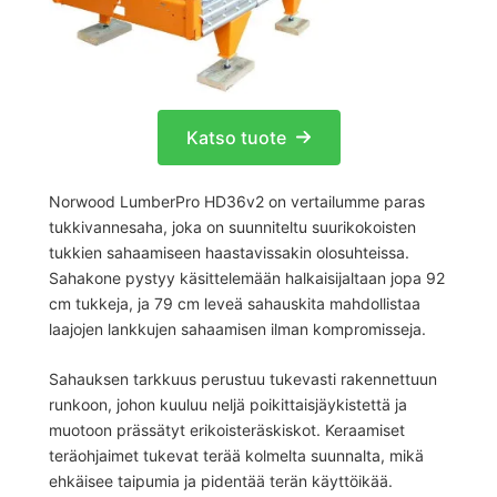
Katso tuote
Norwood LumberPro HD36v2 on vertailumme paras
tukkivannesaha, joka on suunniteltu suurikokoisten
tukkien sahaamiseen haastavissakin olosuhteissa.
Sahakone pystyy käsittelemään halkaisijaltaan jopa 92
cm tukkeja, ja 79 cm leveä sahauskita mahdollistaa
laajojen lankkujen sahaamisen ilman kompromisseja.
Sahauksen tarkkuus perustuu tukevasti rakennettuun
runkoon, johon kuuluu neljä poikittaisjäykistettä ja
muotoon prässätyt erikoisteräskiskot. Keraamiset
teräohjaimet tukevat terää kolmelta suunnalta, mikä
ehkäisee taipumia ja pidentää terän käyttöikää.