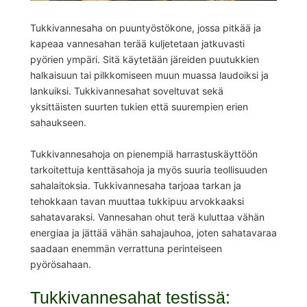
Tukkivannesaha on puuntyöstökone, jossa pitkää ja
kapeaa vannesahan terää kuljetetaan jatkuvasti
pyörien ympäri. Sitä käytetään järeiden puutukkien
halkaisuun tai pilkkomiseen muun muassa laudoiksi ja
lankuiksi. Tukkivannesahat soveltuvat sekä
yksittäisten suurten tukien että suurempien erien
sahaukseen.
Tukkivannesahoja on pienempiä harrastuskäyttöön
tarkoitettuja kenttäsahoja ja myös suuria teollisuuden
sahalaitoksia. Tukkivannesaha tarjoaa tarkan ja
tehokkaan tavan muuttaa tukkipuu arvokkaaksi
sahatavaraksi. Vannesahan ohut terä kuluttaa vähän
energiaa ja jättää vähän sahajauhoa, joten sahatavaraa
saadaan enemmän verrattuna perinteiseen
pyörösahaan.
Tukkivannesahat testissä: