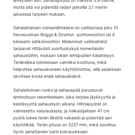
leveyteen asti. Sahauspituus on vakiona 3,4 metriä,
mutta sitä voi pidentää radan jatkoilla 2,1 metrin
jaksoissa tarpeen mukaan.
Sahalaitoksen voimanlähteeksi on valittavissa joko 10
hevosvoiman Briggs & Stratton -polttomoottori tai 4
kilowatin sähkömoottori. Molemmat vaihtoehdot
tarjoavat riittävästi suorituskykyä monenlaisiin
sahaustöihin, mukaan lukien lehtipuiden käsittelyyn.
Teräkelkka toimitetaan valmiiksi koottuna, mikä
helpottaa sahauskoneen käyttöönottoa, sillä asiakkaan
tarvitsee koota enää sahauskiskot.
Sahalaitoksen runko ja sahauspää perustuvat
laminoituun rakenteeseen, joka tarjoaa jäykkyyttä ja
kestävyyttä sahaustyön aikana. Hihnapyörät on
valmistettu valuraudasta, ja halkaisijaltaan 41 cm
pyörä tukee terän liikettä vakaasti ja pidentää sen
käyttöikää. Terän pituus on 3227 mm, mikä soveltuu
hyvin sahattavien tukin kokoluokkaan.