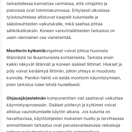
tarkastellessa kannattaa varmistaa, että virtajohto ja
pistorasia ovat toimintakunnossa. Erityisesti ulkoisissa
työolosuhteissa altistuvat kaapelit kulumiselle ja
sääolosuhteiden vaikutuksille, mikä saattaa johtaa
sähkökatkoksiin. Koneen varavirtalähteiden tarkastus on
usein olennainen osa vianetsintää.
Moottorin kytkentä
ongelmat voivat johtua huonosta
liitännästä tai likaantuneista kontakteista. Tarkista ensin
kaikki näkyvät liitännät ja koneen sisäiset liittimet. Hiukset ja
pöly voivat kerääntyä liittimiin, jolloin yhteys ei muodostu
kunnolla. Pienikin häiriö voi estää moottorin käynnistymisen,
joten tarkistus tulee tehdä huolellisesti.
Ohjausjärjestelmän
komponenttien viat saattavat vaikuttaa
käynnistysprosessiin. Sisäiset piirilevyt ja kytkimet voivat
altistua vaurioitumiselle käytön aikana. Jos kulumia on
havaittavissa, käyttöohjeiden mukainen huolto ja tarvittaessa
ammattilaisen tarkastus ovat perustavanlaatuisia ratkaisuja
laitteen palauttamiseksi normaaliin toimintatilaan.