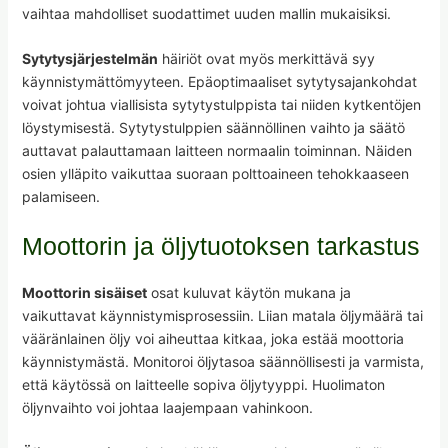
vaihtaa mahdolliset suodattimet uuden mallin mukaisiksi.
Sytytysjärjestelmän
häiriöt ovat myös merkittävä syy
käynnistymättömyyteen. Epäoptimaaliset sytytysajankohdat
voivat johtua viallisista sytytystulppista tai niiden kytkentöjen
löystymisestä. Sytytystulppien säännöllinen vaihto ja säätö
auttavat palauttamaan laitteen normaalin toiminnan. Näiden
osien ylläpito vaikuttaa suoraan polttoaineen tehokkaaseen
palamiseen.
Moottorin ja öljytuotoksen tarkastus
Moottorin sisäiset
osat kuluvat käytön mukana ja
vaikuttavat käynnistymisprosessiin. Liian matala öljymäärä tai
vääränlainen öljy voi aiheuttaa kitkaa, joka estää moottoria
käynnistymästä. Monitoroi öljytasoa säännöllisesti ja varmista,
että käytössä on laitteelle sopiva öljytyyppi. Huolimaton
öljynvaihto voi johtaa laajempaan vahinkoon.