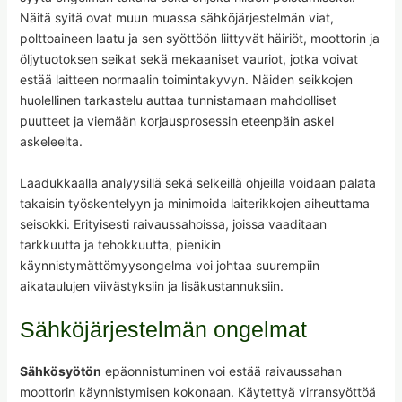
Näitä syitä ovat muun muassa sähköjärjestelmän viat,
polttoaineen laatu ja sen syöttöön liittyvät häiriöt, moottorin ja
öljytuotoksen seikat sekä mekaaniset vauriot, jotka voivat
estää laitteen normaalin toimintakyvyn. Näiden seikkojen
huolellinen tarkastelu auttaa tunnistamaan mahdolliset
puutteet ja viemään korjausprosessin eteenpäin askel
askeleelta.
Laadukkaalla analyysillä sekä selkeillä ohjeilla voidaan palata
takaisin työskentelyyn ja minimoida laiterikkojen aiheuttama
seisokki. Erityisesti raivaussahoissa, joissa vaaditaan
tarkkuutta ja tehokkuutta, pienikin
käynnistymättömyysongelma voi johtaa suurempiin
aikataulujen viivästyksiin ja lisäkustannuksiin.
Sähköjärjestelmän ongelmat
Sähkösyötön
epäonnistuminen voi estää raivaussahan
moottorin käynnistymisen kokonaan. Käytettyä virransyöttöä