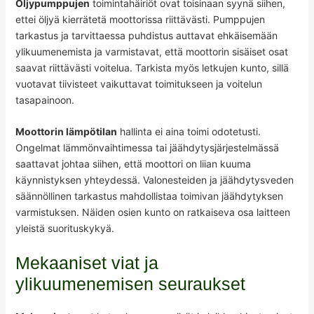
Öljypumppujen
toimintahäiriöt ovat toisinaan syynä siihen,
ettei öljyä kierrätetä moottorissa riittävästi. Pumppujen
tarkastus ja tarvittaessa puhdistus auttavat ehkäisemään
ylikuumenemista ja varmistavat, että moottorin sisäiset osat
saavat riittävästi voitelua. Tarkista myös letkujen kunto, sillä
vuotavat tiivisteet vaikuttavat toimitukseen ja voitelun
tasapainoon.
Moottorin lämpötilan
hallinta ei aina toimi odotetusti.
Ongelmat lämmönvaihtimessa tai jäähdytysjärjestelmässä
saattavat johtaa siihen, että moottori on liian kuuma
käynnistyksen yhteydessä. Valonesteiden ja jäähdytysveden
säännöllinen tarkastus mahdollistaa toimivan jäähdytyksen
varmistuksen. Näiden osien kunto on ratkaiseva osa laitteen
yleistä suorituskykyä.
Mekaaniset viat ja
ylikuumenemisen seuraukset