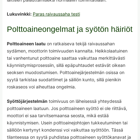
Lukuvinkki:
Paras raivaussaha testi
Polttoaineongelmat ja syötön häiriöt
Polttoaineen laatu
on ratkaiseva tekijä raivaussahan
sydämen, moottorin toimivuuden kannalta. Heikkolaatuinen
tai vanhentunut polttoaine saattaa vaikuttaa merkittävästi
käynnistymisprosessiin, sillä epäpuhtaudet estävät oikean
seoksen muodostumisen. Polttoainejärjestelmän osissa on
syytä tarkistaa suodattimet ja säiliön kunto, sillä pienikin
roskaseos voi aiheuttaa ongelmia.
Syöttöjärjestelmän
toimivuus on läheisessä yhteydessä
polttoaineen laatuun. Jos polttoaineen syöttö ei ole riittävä,
moottori ei saa tarvitsemaansa seosta, mikä estää
käynnistymisen. Usein polttoainejohtojen tukkeutuminen tai
säiliöön kertynyt kondenssi voi vaikuttaa syöttöön. Tässä
tilanteessa on syytä puhdistaa polttoaineen syöttökanavat ja