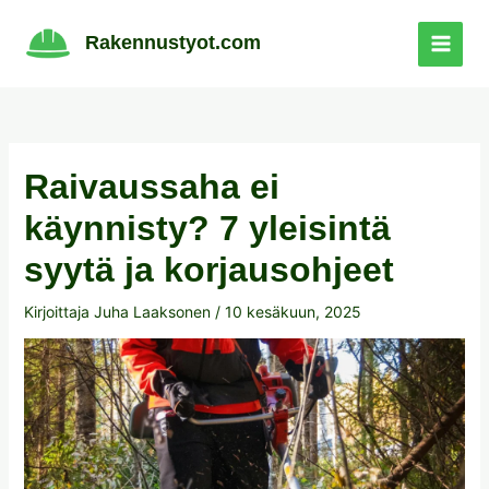
Siirry
sisältöön
Rakennustyot.com
Raivaussaha ei
käynnisty? 7 yleisintä
syytä ja korjausohjeet
Kirjoittaja
Juha Laaksonen
/
10 kesäkuun, 2025