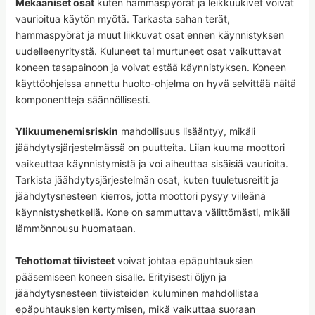
Mekaaniset osat
kuten hammaspyörät ja leikkuukivet voivat
vaurioitua käytön myötä. Tarkasta sahan terät,
hammaspyörät ja muut liikkuvat osat ennen käynnistyksen
uudelleenyritystä. Kuluneet tai murtuneet osat vaikuttavat
koneen tasapainoon ja voivat estää käynnistyksen. Koneen
käyttöohjeissa annettu huolto-ohjelma on hyvä selvittää näitä
komponentteja säännöllisesti.
Ylikuumenemisriskin
mahdollisuus lisääntyy, mikäli
jäähdytysjärjestelmässä on puutteita. Liian kuuma moottori
vaikeuttaa käynnistymistä ja voi aiheuttaa sisäisiä vaurioita.
Tarkista jäähdytysjärjestelmän osat, kuten tuuletusreitit ja
jäähdytysnesteen kierros, jotta moottori pysyy viileänä
käynnistyshetkellä. Kone on sammuttava välittömästi, mikäli
lämmönnousu huomataan.
Tehottomat tiivisteet
voivat johtaa epäpuhtauksien
pääsemiseen koneen sisälle. Erityisesti öljyn ja
jäähdytysnesteen tiivisteiden kuluminen mahdollistaa
epäpuhtauksien kertymisen, mikä vaikuttaa suoraan