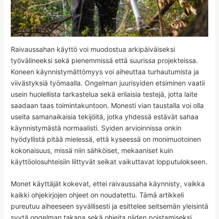
Raivaussahan käyttö voi muodostua arkipäiväiseksi
työvälineeksi sekä pienemmissä että suurissa projekteissa.
Koneen käynnistymättömyys voi aiheuttaa turhautumista ja
viivästyksiä työmaalla. Ongelman juurisyiden etsiminen vaatii
usein huolellista tarkastelua sekä erilaisia testejä, jotta laite
saadaan taas toimintakuntoon. Monesti vian taustalla voi olla
useita samanaikaisia tekijöitä, jotka yhdessä estävät sahaa
käynnistymästä normaalisti. Syiden arvioinnissa onkin
hyödyllistä pitää mielessä, että kyseessä on monimuotoinen
kokonaisuus, missä niin sähköiset, mekaaniset kuin
käyttöolosuhteisiin liittyvät seikat vaikuttavat lopputulokseen.
Monet käyttäjät kokevat, ettei raivaussaha käynnisty, vaikka
kaikki ohjekirjojen ohjeet on noudatettu. Tämä artikkeli
pureutuu aiheeseen syvällisesti ja esittelee seitsemän yleisintä
syytä ongelman takana sekä ohjeita niiden poistamiseksi.