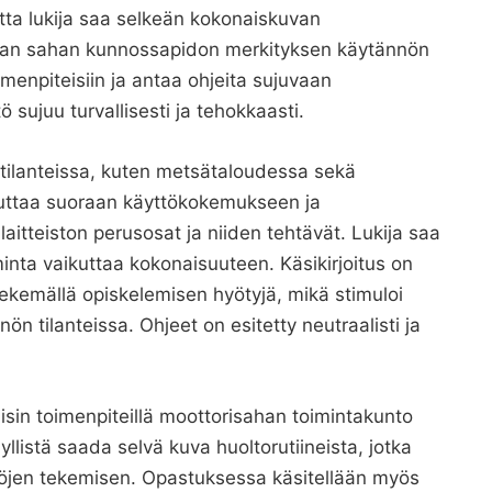
tta lukija saa selkeän kokonaiskuvan
maan sahan kunnossapidon merkityksen käytännön
menpiteisiin ja antaa ohjeita sujuvaan
 sujuu turvallisesti ja tehokkaasti.
tilanteissa, kuten metsätaloudessa sekä
ikuttaa suoraan käyttökokemukseen ja
laitteiston perusosat ja niiden tehtävät. Lukija saa
minta vaikuttaa kokonaisuuteen. Käsikirjoitus on
e tekemällä opiskelemisen hyötyjä, mikä stimuloi
 tilanteissa. Ohjeet on esitetty neutraalisti ja
sin toimenpiteillä moottorisahan toimintakunto
llistä saada selvä kuva huoltorutiineista, jotka
ätöjen tekemisen. Opastuksessa käsitellään myös