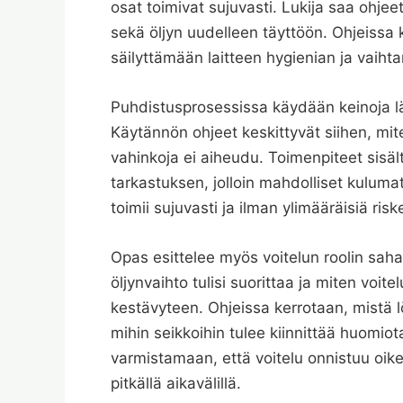
osat toimivat sujuvasti. Lukija saa ohje
sekä öljyn uudelleen täyttöön. Ohjeissa
säilyttämään laitteen hygienian ja vaiht
Puhdistusprosessissa käydään keinoja läpi
Käytännön ohjeet keskittyvät siihen, mite
vahinkoja ei aiheudu. Toimenpiteet sisäl
tarkastuksen, jolloin mahdolliset kuluma
toimii sujuvasti ja ilman ylimääräisiä risk
Opas esittelee myös voitelun roolin sahan
öljynvaihto tulisi suorittaa ja miten voit
kestävyteen. Ohjeissa kerrotaan, mistä lö
mihin seikkoihin tulee kiinnittää huomio
varmistamaan, että voitelu onnistuu oike
pitkällä aikavälillä.