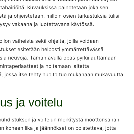
ntahäiriöitä. Kuvauksissa painotetaan jokaisen
ja ohjeistetaan, milloin osien tarkastuksia tulisi
 pysyy vakaana ja luotettavana käytössä.
on vaiheista sekä ohjeita, joilla voidaan
stukset esitetään helposti ymmärrettävässä
ttisia neuvoja. Tämän avulla opas pyrkii auttamaan
mintaperiaatteet ja hoitamaan laitetta
ä, jossa itse tehty huolto tuo mukanaan mukavuutta
us ja voitelu
 puhdistuksen ja voitelun merkitystä moottorisahan
 koneen lika ja jäännökset on poistettava, jotta