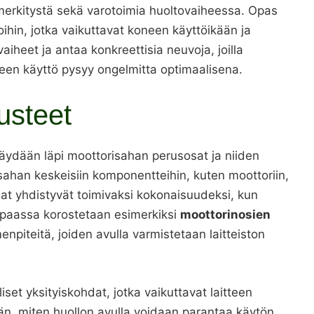
merkitystä sekä varotoimia huoltovaiheessa. Opas
oihin, jotka vaikuttavat koneen käyttöikään ja
aiheet ja antaa konkreettisia neuvoja, joilla
oneen käyttö pysyy ongelmitta optimaalisena.
usteet
ydään läpi moottorisahan perusosat ja niiden
u sahan keskeisiin komponentteihin, kuten moottoriin,
at yhdistyvät toimivaksi kokonaisuudeksi, kun
Oppaassa korostetaan esimerkiksi
moottorinosien
imenpiteitä, joiden avulla varmistetaan laitteiston
set yksityiskohdat, jotka vaikuttavat laitteen
n, miten huollon avulla voidaan parantaa käytön