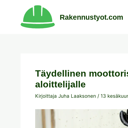
Siirry
sisältöön
Rakennustyot.com
Täydellinen moottor
aloittelijalle
Kirjoittaja
Juha Laaksonen
/
13 kesäkuu