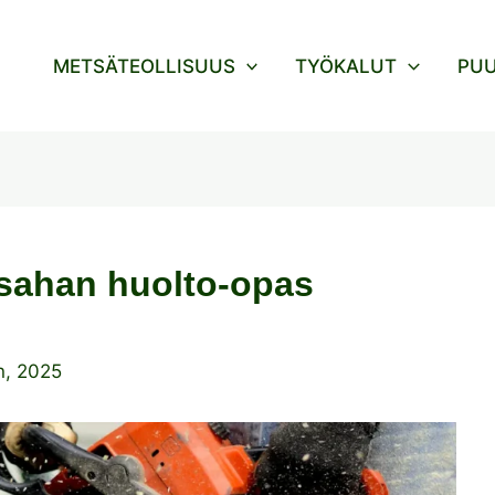
METSÄTEOLLISUUS
TYÖKALUT
PU
isahan huolto-opas
n, 2025