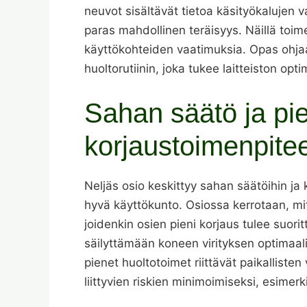
neuvot sisältävät tietoa käsityökalujen 
paras mahdollinen teräisyys. Näillä toim
käyttökohteiden vaatimuksia. Opas ohja
huoltorutiinin, joka tukee laitteiston opt
Sahan säätö ja pi
korjaustoimenpite
Neljäs osio keskittyy sahan säätöihin ja k
hyvä käyttökunto. Osiossa kerrotaan, mit
joidenkin osien pieni korjaus tulee suorit
säilyttämään koneen virityksen optimaal
pienet huoltotoimet riittävät paikallisten
liittyvien riskien minimoimiseksi, esimerk