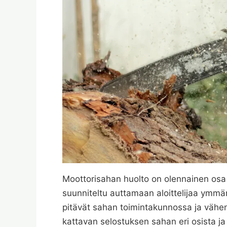
Moottorisahan huolto on olennainen osa l
suunniteltu auttamaan aloittelijaa ymmär
pitävät sahan toimintakunnossa ja vähent
kattavan selostuksen sahan eri osista ja 