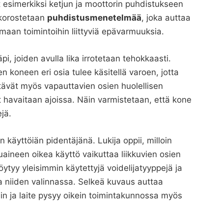
et esimerkiksi ketjun ja moottorin puhdistukseen
 korostetaan
puhdistusmenetelmää
, joka auttaa
amaan toimintoihin liittyviä epävarmuuksia.
, joiden avulla lika irrotetaan tehokkaasti.
n koneen eri osia tulee käsitellä varoen, jotta
tävät myös vapauttavien osien huolellisen
t havaitaan ajoissa. Näin varmistetaan, että kone
ejä.
 käyttöiän pidentäjänä. Lukija oppii, milloin
eluaineen oikea käyttö vaikuttaa liikkuvien osien
ytyy yleisimmin käytettyjä voidelijatyyppejä ja
ta niiden valinnassa. Selkeä kuvaus auttaa
in ja laite pysyy oikein toimintakunnossa myös