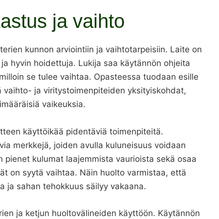
astus ja vaihto
ien kunnon arviointiin ja vaihtotarpeisiin. Laite on
ä ja hyvin hoidettuja. Lukija saa käytännön ohjeita
 milloin se tulee vaihtaa. Opasteessa tuodaan esille
aihto- ja viritystoimenpiteiden yksityiskohdat,
limääräisiä vaikeuksia.
tteen käyttöikää pidentäviä toimenpiteitä.
avia merkkejä, joiden avulla kuluneisuus voidaan
an pienet kulumat laajemmista vaurioista sekä osaa
terät on syytä vaihtaa. Näin huolto varmistaa, että
na ja sahan tehokkuus säilyy vakaana.
erien ja ketjun huoltovälineiden käyttöön. Käytännön