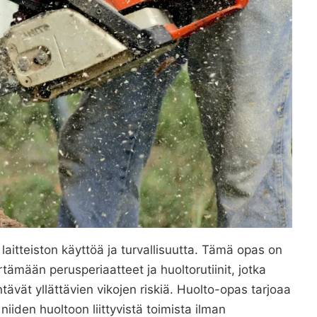
aitteiston käyttöä ja turvallisuutta. Tämä opas on
tämään perusperiaatteet ja huoltorutiinit, jotka
ävät yllättävien vikojen riskiä. Huolto-opas tarjoaa
niiden huoltoon liittyvistä toimista ilman