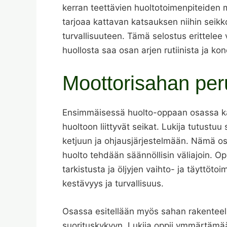
kerran teettävien huoltotoimenpiteiden 
tarjoaa kattavan katsauksen niihin seikk
turvallisuuteen. Tämä selostus erittelee v
huollosta saa osan arjen rutiinista ja k
Moottorisahan per
Ensimmäisessä huolto-oppaan osassa kä
huoltoon liittyvät seikat. Lukija tutustu
ketjuun ja ohjausjärjestelmään. Nämä os
huolto tehdään säännöllisin väliajoin. 
tarkistusta ja öljyjen vaihto- ja täyttöto
kestävyys ja turvallisuus.
Osassa esitellään myös sahan rakenteelli
suorituskykyyn. Lukija oppii ymmärtämää