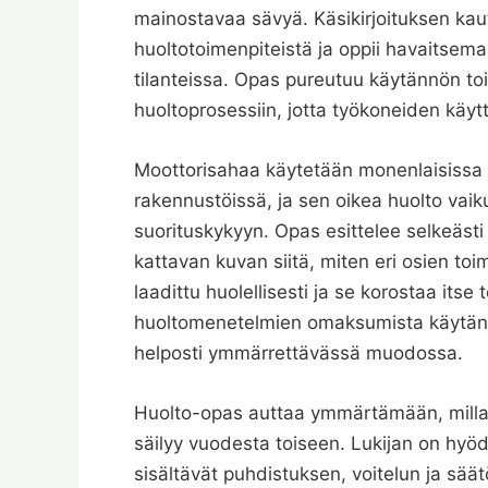
mainostavaa sävyä. Käsikirjoituksen kau
huoltotoimenpiteistä ja oppii havaitse
tilanteissa. Opas pureutuu käytännön toi
huoltoprosessiin, jotta työkoneiden käyttö
Moottorisahaa käytetään monenlaisissa 
rakennustöissä, ja sen oikea huolto va
suorituskykyyn. Opas esittelee selkeästi 
kattavan kuvan siitä, miten eri osien toi
laadittu huolellisesti ja se korostaa its
huoltomenetelmien omaksumista käytännön
helposti ymmärrettävässä muodossa.
Huolto-opas auttaa ymmärtämään, millai
säilyy vuodesta toiseen. Lukijan on hyödy
sisältävät puhdistuksen, voitelun ja sä