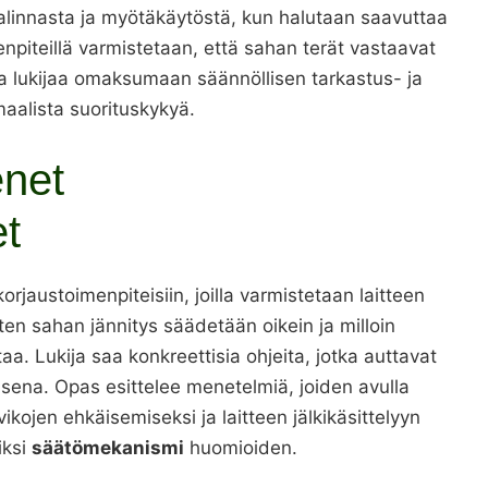
valinnasta ja myötäkäytöstä, kun halutaan saavuttaa
enpiteillä varmistetaan, että sahan terät vastaavat
a lukijaa omaksumaan säännöllisen tarkastus- ja
imaalista suorituskykyä.
enet
et
orjaustoimenpiteisiin, joilla varmistetaan laitteen
en sahan jännitys säädetään oikein ja milloin
taa. Lukija saa konkreettisia ohjeita, jotka auttavat
isena. Opas esittelee menetelmiä, joiden avulla
 vikojen ehkäisemiseksi ja laitteen jälkikäsittelyyn
iksi
säätömekanismi
huomioiden.