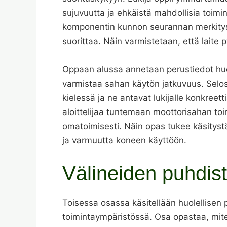
sujuvuutta ja ehkäistä mahdollisia toimi
komponentin kunnon seurannan merkitystä 
suorittaa. Näin varmistetaan, että laite
Oppaan alussa annetaan perustiedot huoll
varmistaa sahan käytön jatkuvuus. Selo
kielessä ja ne antavat lukijalle konkree
aloittelijaa tuntemaan moottorisahan toi
omatoimisesti. Näin opas tukee käsityst
ja varmuutta koneen käyttöön.
Välineiden puhdist
Toisessa osassa käsitellään huolellisen
toimintaympäristössä. Osa opastaa, miten