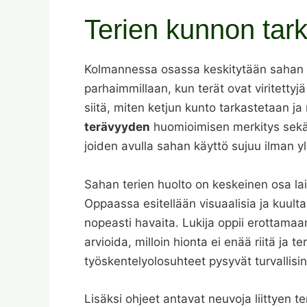
Terien kunnon tark
Kolmannessa osassa keskitytään sahan ter
parhaimmillaan, kun terät ovat viritettyj
siitä, miten ketjun kunto tarkastetaan ja
terävyyden
huomioimisen merkitys sekä v
joiden avulla sahan käyttö sujuu ilman y
Sahan terien huolto on keskeinen osa lai
Oppaassa esitellään visuaalisia ja kuult
nopeasti havaita. Lukija oppii erottama
arvioida, milloin hionta ei enää riitä ja 
työskentelyolosuhteet pysyvät turvallisi
Lisäksi ohjeet antavat neuvoja liittyen t