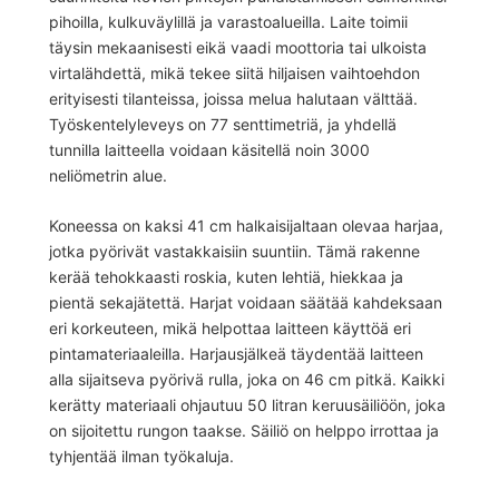
pihoilla, kulkuväylillä ja varastoalueilla. Laite toimii
täysin mekaanisesti eikä vaadi moottoria tai ulkoista
virtalähdettä, mikä tekee siitä hiljaisen vaihtoehdon
erityisesti tilanteissa, joissa melua halutaan välttää.
Työskentelyleveys on 77 senttimetriä, ja yhdellä
tunnilla laitteella voidaan käsitellä noin 3000
neliömetrin alue.
Koneessa on kaksi 41 cm halkaisijaltaan olevaa harjaa,
jotka pyörivät vastakkaisiin suuntiin. Tämä rakenne
kerää tehokkaasti roskia, kuten lehtiä, hiekkaa ja
pientä sekajätettä. Harjat voidaan säätää kahdeksaan
eri korkeuteen, mikä helpottaa laitteen käyttöä eri
pintamateriaaleilla. Harjausjälkeä täydentää laitteen
alla sijaitseva pyörivä rulla, joka on 46 cm pitkä. Kaikki
kerätty materiaali ohjautuu 50 litran keruusäiliöön, joka
on sijoitettu rungon taakse. Säiliö on helppo irrottaa ja
tyhjentää ilman työkaluja.