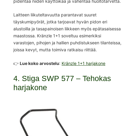
pidentää niiden käyttöikää ja vähentää huoltotarvetta.
Laitteen liikuteltavuutta parantavat suuret
täyskumipyörät, jotka tarjoavat hyvän pidon eri
alustoilla ja tasapainoisen liikkeen myös epätasaisessa
maastossa. Kränzle 1+1 soveltuu esimerkiksi
varastojen, pihojen ja hallien puhdistukseen tilanteissa,
joissa kevyt, mutta toimiva ratkaisu riittää.
👉
Lue koko arvostelu
:
Kränzle 1+1 harjakone
4. Stiga SWP 577 – Tehokas
harjakone