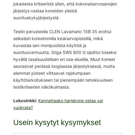
jokaisesta kriteeristä siten, että kokonaisarvosanojen
järjestys vastaa koneiden yleistä
suorituskykyjärjestystä.
Testin perusteella CLEN Lavamatic 15B 35 erottui
selkeästi korkeimmilla keskiarvopisteillä, mikä
kuvastaa sen monipuolista käyttöä ja
suoritusvarmuutta. Stiga SWS 800 G sijoittui toiseksi
hyvällä tasaisuudellaan eri osa-alueilla. Muut koneet
seurasivat perässä loogisessa järjestyksessä, mutta
alemmat pisteet viittaavat rajatumpaan
käyttötarkoitukseen tai pienempään tehokkuuteen
testikriteerien näkökulmasta.
Lukuvinkki:
Kannattaako harjakone ostaa vai
vuokrata?
Usein kysytyt kysymykset