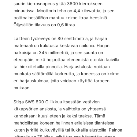
suurin kierrosnopeus yltää 3600 kierrokseen
minuutissa. Moottorin teho on 4,4 kilowattia, ja sen
polttoainesäiliöön mahtuu kolme litraa bensiiniä.
Öljysäiliön tilavuus on 0,6 litraa.
Laitteen työleveys on 80 senttimetriä, ja harjan
materiaali on kulutusta kestävää nailonia. Harjan
halkaisija on 345 millimetriä, ja sen suunta on
eteenpäin, mikä helpottaa etenemistä etenkin kuivilla
tai hiekoitetuilla pinnoilla. Harjaustulosta voidaan
muokata säätämällä korkeutta, ja koneessa on kolme
eri harjauskulmaa, joita voidaan käyttää tarpeen
mukaan.
Stiga SWS 800 G liikkuu itsestään vetävien
kitkapyörien ansiosta, ja vaihteita on yhteensä
kahdeksan: kuusi eteen ja kaksi taakse. Tämä
mahdollistaa koneen hallinnan erilaisissa tilanteissa,
kuten jyrkillä kulkuväylillä tai liukkailla alustoilla. Painoa
laitteella on 75 kiloa, mikä tuo sen käytettävyyteen