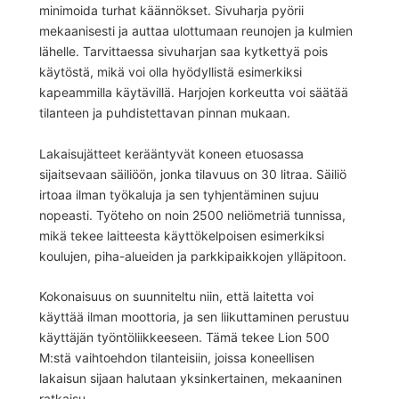
minimoida turhat käännökset. Sivuharja pyörii
mekaanisesti ja auttaa ulottumaan reunojen ja kulmien
lähelle. Tarvittaessa sivuharjan saa kytkettyä pois
käytöstä, mikä voi olla hyödyllistä esimerkiksi
kapeammilla käytävillä. Harjojen korkeutta voi säätää
tilanteen ja puhdistettavan pinnan mukaan.
Lakaisujätteet kerääntyvät koneen etuosassa
sijaitsevaan säiliöön, jonka tilavuus on 30 litraa. Säiliö
irtoaa ilman työkaluja ja sen tyhjentäminen sujuu
nopeasti. Työteho on noin 2500 neliömetriä tunnissa,
mikä tekee laitteesta käyttökelpoisen esimerkiksi
koulujen, piha-alueiden ja parkkipaikkojen ylläpitoon.
Kokonaisuus on suunniteltu niin, että laitetta voi
käyttää ilman moottoria, ja sen liikuttaminen perustuu
käyttäjän työntöliikkeeseen. Tämä tekee Lion 500
M:stä vaihtoehdon tilanteisiin, joissa koneellisen
lakaisun sijaan halutaan yksinkertainen, mekaaninen
ratkaisu.