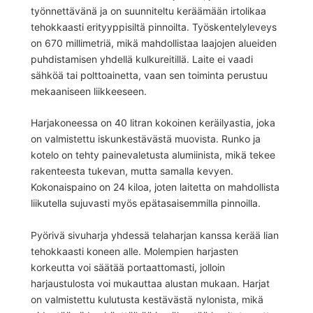
työnnettävänä ja on suunniteltu keräämään irtolikaa
tehokkaasti erityyppisiltä pinnoilta. Työskentelyleveys
on 670 millimetriä, mikä mahdollistaa laajojen alueiden
puhdistamisen yhdellä kulkureitillä. Laite ei vaadi
sähköä tai polttoainetta, vaan sen toiminta perustuu
mekaaniseen liikkeeseen.
Harjakoneessa on 40 litran kokoinen keräilyastia, joka
on valmistettu iskunkestävästä muovista. Runko ja
kotelo on tehty painevaletusta alumiinista, mikä tekee
rakenteesta tukevan, mutta samalla kevyen.
Kokonaispaino on 24 kiloa, joten laitetta on mahdollista
liikutella sujuvasti myös epätasaisemmilla pinnoilla.
Pyörivä sivuharja yhdessä telaharjan kanssa kerää lian
tehokkaasti koneen alle. Molempien harjasten
korkeutta voi säätää portaattomasti, jolloin
harjaustulosta voi mukauttaa alustan mukaan. Harjat
on valmistettu kulutusta kestävästä nylonista, mikä