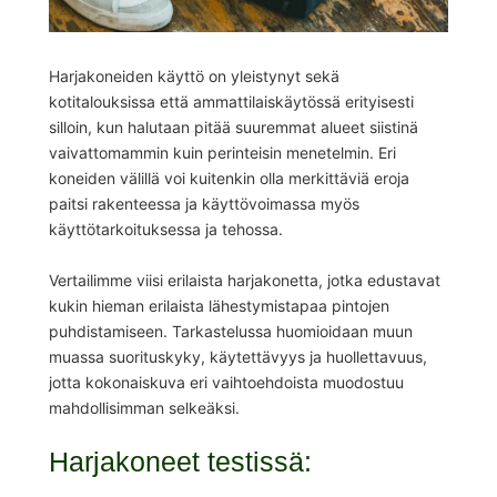
Harjakoneiden käyttö on yleistynyt sekä
kotitalouksissa että ammattilaiskäytössä erityisesti
silloin, kun halutaan pitää suuremmat alueet siistinä
vaivattomammin kuin perinteisin menetelmin. Eri
koneiden välillä voi kuitenkin olla merkittäviä eroja
paitsi rakenteessa ja käyttövoimassa myös
käyttötarkoituksessa ja tehossa.
Vertailimme viisi erilaista harjakonetta, jotka edustavat
kukin hieman erilaista lähestymistapaa pintojen
puhdistamiseen. Tarkastelussa huomioidaan muun
muassa suorituskyky, käytettävyys ja huollettavuus,
jotta kokonaiskuva eri vaihtoehdoista muodostuu
mahdollisimman selkeäksi.
Harjakoneet testissä: