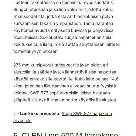
Laitteen rakenteessa on huomioitu myös suodatus.
Rungon etuosaan ja säiliön väliin on sijoitettu kaksi
ilmansuodatinta, jotka estävät hienojakoisen pölyn
karkaamisen takaisin ympäristöön. Tämä parantaa
käyttömukavuutta erityisesti kuivissa ja pölyävissä
olosuhteissa. Suojakotelo suojaa harjamekanismia
kulutukselta ja lialta, mikä auttaa säilyttämään laitteen
toimintakyvyn pitkään.
275 mm kumipyörät tarjoavat riittävän pidon eri
alustoilla, ja säädettävä, käännettävä aisa helpottaa
käyttöä erikokoisille käyttäjille. Koko laite painaa 14,6
kiloa, joten sen liikuttaminen ei vaadi suurta fyysistä
voimaa. SWP 577 sopii kohteisiin, joissa halutaan
ylläpitää siisteyttä ilman moottorikäyttöistä kalustoa.
👉
Lue koko arvostelu
:
Stiga SWP 577 harjakone
arvostelu
5. CLEN Lion 500 M harjakone