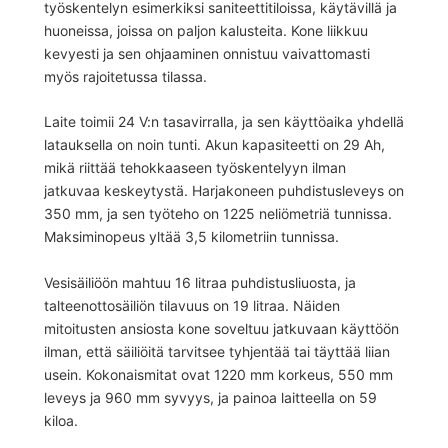
työskentelyn esimerkiksi saniteettitiloissa, käytävillä ja
huoneissa, joissa on paljon kalusteita. Kone liikkuu
kevyesti ja sen ohjaaminen onnistuu vaivattomasti
myös rajoitetussa tilassa.
Laite toimii 24 V:n tasavirralla, ja sen käyttöaika yhdellä
latauksella on noin tunti. Akun kapasiteetti on 29 Ah,
mikä riittää tehokkaaseen työskentelyyn ilman
jatkuvaa keskeytystä. Harjakoneen puhdistusleveys on
350 mm, ja sen työteho on 1225 neliömetriä tunnissa.
Maksiminopeus yltää 3,5 kilometriin tunnissa.
Vesisäiliöön mahtuu 16 litraa puhdistusliuosta, ja
talteenottosäiliön tilavuus on 19 litraa. Näiden
mitoitusten ansiosta kone soveltuu jatkuvaan käyttöön
ilman, että säiliöitä tarvitsee tyhjentää tai täyttää liian
usein. Kokonaismitat ovat 1220 mm korkeus, 550 mm
leveys ja 960 mm syvyys, ja painoa laitteella on 59
kiloa.