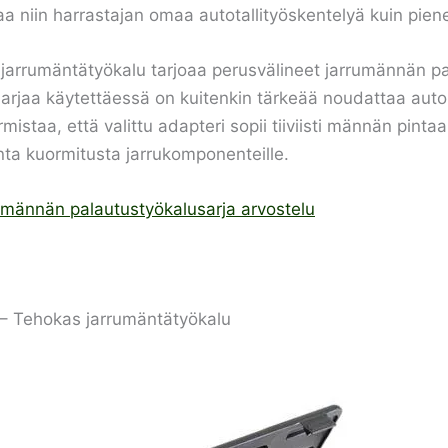
a niin harrastajan omaa autotallityöskentelyä kuin pie
rrumäntätyökalu tarjoaa perusvälineet jarrumännän pal
. Sarjaa käytettäessä on kuitenkin tärkeää noudattaa auto
mistaa, että valittu adapteri sopii tiiviisti männän pint
onta kuormitusta jarrukomponenteille.
männän palautustyökalusarja arvostelu
– Tehokas jarrumäntätyökalu