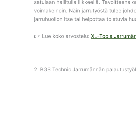
satulaan hallitulla liikkeellä. Tavoitteena 
voimakeinoin. Näin jarrutyöstä tulee johdo
jarruhuollon itse tai helpottaa toistuvia huo
👉 Lue koko arvostelu:
XL-Tools Jarrumän
2. BGS Technic Jarrumännän palautustyök