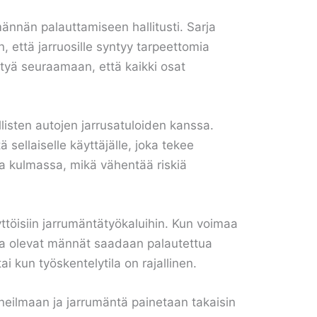
männän palauttamiseen hallitusti. Sarja
n, että jarruosille syntyy tarpeettomia
ttyä seuraamaan, että kaikki osat
llisten autojen jarrusatuloiden kanssa.
 sellaiselle käyttäjälle, joka tekee
a kulmassa, mikä vähentää riskiä
ttöisiin jarrumäntätyökaluihin. Kun voimaa
assa olevat männät saadaan palautettua
tai kun työskentelytila on rajallinen.
ineilmaan ja jarrumäntä painetaan takaisin