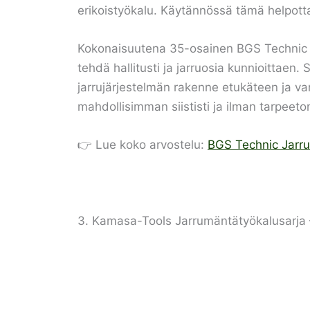
erikoistyökalu. Käytännössä tämä helpotta
Kokonaisuutena 35-osainen BGS Technic ja
tehdä hallitusti ja jarruosia kunnioittaen
jarrujärjestelmän rakenne etukäteen ja var
mahdollisimman siististi ja ilman tarpeet
👉 Lue koko arvostelu:
BGS Technic Jarru
3. Kamasa-Tools Jarrumäntätyökalusarja 