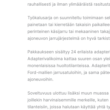
rauhallisesti ja ilman ylimääräistä rasitusta
Työkalusarja on suunniteltu toimimaan sekä v
painetaan tai kierretään takaisin paikallee
perinteinen käsijarru tai mekaaninen takajar
ajoneuvon jarrujärjestelmä on hyvä tarkis
Pakkaukseen sisältyy 24 erilaista adapter
Adapterivalikoima kattaa suuren osan yleis
monenlaisissa huoltotilanteissa. Adapteri
Ford-mallien jarrusatuloihin, ja sama p
ajoneuvoihin.
Soveltuvuus ulottuu lisäksi muun muassa Ope
joillekin harvinaisemmille merkeille, kuten 
tilanteisiin, joissa halutaan käyttää yhtä