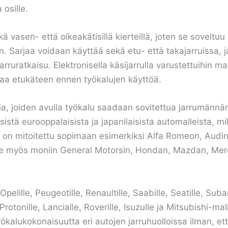
 osille.
asen- että oikeakätisillä kierteillä, joten se soveltuu er
n. Sarjaa voidaan käyttää sekä etu- että takajarruissa, ja
ruratkaisu. Elektronisella käsijarrulla varustettuihin mall
taa etukäteen ennen työkalujen käyttöä.
ia, joiden avulla työkalu saadaan sovitettua jarrumänn
istä eurooppalaisista ja japanilaisista automalleista, m
t on mitoitettu sopimaan esimerkiksi Alfa Romeon, Audin
ätee myös moniin General Motorsin, Hondan, Mazdan, Mer
lille, Peugeotille, Renaultille, Saabille, Seatille, Suba
Protonille, Lancialle, Roverille, Isuzulle ja Mitsubishi-ma
 työkalukokonaisuutta eri autojen jarruhuolloissa ilman, e