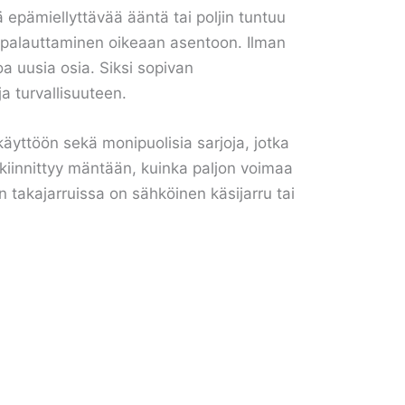
 epämiellyttävää ääntä tai poljin tuntuu
än palauttaminen oikeaan asentoon. Ilman
oa uusia osia. Siksi sopivan
a turvallisuuteen.
käyttöön sekä monipuolisia sarjoja, jotka
u kiinnittyy mäntään, kuinka paljon voimaa
kun takajarruissa on sähköinen käsijarru tai