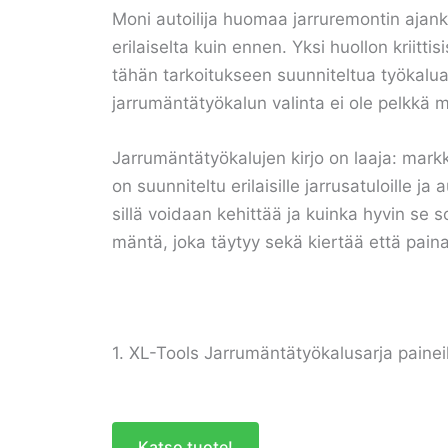
Moni autoilija huomaa jarruremontin ajanko
erilaiselta kuin ennen. Yksi huollon kriit
tähän tarkoitukseen suunniteltua työkalua 
jarrumäntätyökalun valinta ei ole pelkkä 
Jarrumäntätyökalujen kirjo on laaja: markk
on suunniteltu erilaisille jarrusatuloille 
sillä voidaan kehittää ja kuinka hyvin se so
mäntä, joka täytyy sekä kiertää että pai
1. XL-Tools Jarrumäntätyökalusarja paine
Katso tuote!