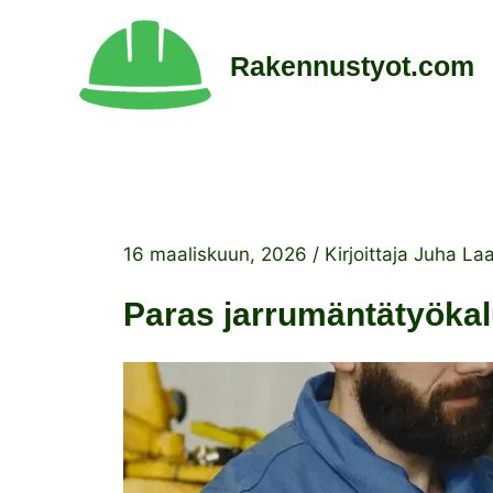
Siirry
sisältöön
Rakennustyot.com
16 maaliskuun, 2026
/ Kirjoittaja
Juha La
Paras jarrumäntätyökalu