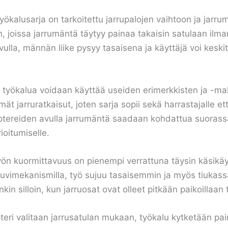
ökalusarja on tarkoitettu jarrupalojen vaihtoon ja jarru
in, joissa jarrumäntä täytyy painaa takaisin satulaan ilma
ulla, männän liike pysyy tasaisena ja käyttäjä voi keski
illa työkalua voidaan käyttää useiden erimerkkisten ja -ma
t jarruratkaisut, joten sarja sopii sekä harrastajalle että
daptereiden avulla jarrumäntä saadaan kohdattua suorass
ioitumiselle.
ön kuormittavuus on pienempi verrattuna täysin käsikäy
i ruuvimekanismilla, työ sujuu tasaisemmin ja myös tiuk
nkin silloin, kun jarruosat ovat olleet pitkään paikoillaan 
teri valitaan jarrusatulan mukaan, työkalu kytketään pa