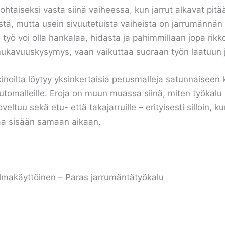
htaiseksi vasta siinä vaiheessa, kun jarrut alkavat pitää
tisistä, mutta usein sivuutetuista vaiheista on jarrumänn
työ voi olla hankalaa, hidasta ja pahimmillaan jopa rikk
mukavuuskysymys, vaan vaikuttaa suoraan työn laatuun j
inoilta löytyy yksinkertaisia perusmalleja satunnaiseen 
ja automalleille. Eroja on muun muassa siinä, miten työkal
veltuu sekä etu- että takajarruille – erityisesti silloin, 
naa sisään samaan aikaan.
ilmakäyttöinen – Paras jarrumäntätyökalu