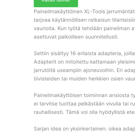
Paineilmakäyttöinen XL-Tools jarrumäntäty
tarjoaa käytännöllisen ratkaisun tilanteisi
vaurioita. Kun työtä tehdään paineilman av
asettuvat paikoilleen suunnitellusti.
Settiin sisältyy 16 erilaista adapteria, jo
Adapterit on mitoitettu kattamaan yleisimmä
jarrutöitä useampiin ajoneuvoihin. Eri a
tiivisteiden tai muiden herkkien osien vaur
Paineilmakäyttöisen toiminnan ansiosta ty
ei tarvitse tuottaa pelkästään vivulla ta
rauhallisesti. Tämä voi olla hyödyllistä ete
Sarjan idea on yksinkertainen: oikea adap