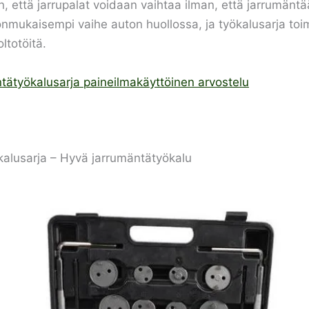
on, että jarrupalat voidaan vaihtaa ilman, että jarrumäntää
nmukaisempi vaihe auton huollossa, ja työkalusarja toimi
ltotöitä.
tätyökalusarja paineilmakäyttöinen arvostelu
alusarja – Hyvä jarrumäntätyökalu