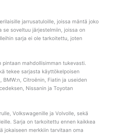
ilaisille jarrusatuloille, joissa mäntä joko
 se soveltuu järjestelmiin, joissa on
eihin sarja ei ole tarkoitettu, joten
än pintaan mahdollisimman tukevasti.
ikä tekee sarjasta käyttökelpoisen
, BMW:n, Citroënin, Fiatin ja useiden
cedeksen, Nissanin ja Toyotan
rulle, Volkswagenille ja Volvolle, sekä
lleille. Sarja on tarkoitettu ennen kaikkea
ttä jokaiseen merkkiin tarvitaan oma