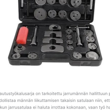
tustyökalusarja on tarkoitettu jarrumännän hallittuun p
listaa männän liikuttamisen takaisin satulaan niin, että
n, kun jarrusatulaa ei haluta irrottaa kokonaan, vaan ty