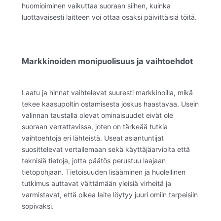
huomioiminen vaikuttaa suoraan siihen, kuinka
luottavaisesti laitteen voi ottaa osaksi päivittäisiä töitä.
Markkinoiden monipuolisuus ja vaihtoehdot
Laatu ja hinnat vaihtelevat suuresti markkinoilla, mikä
tekee kaasupoltin ostamisesta joskus haastavaa. Usein
valinnan taustalla olevat ominaisuudet eivät ole
suoraan verrattavissa, joten on tärkeää tutkia
vaihtoehtoja eri lähteistä. Useat asiantuntijat
suosittelevat vertailemaan sekä käyttäjäarvioita että
teknisiä tietoja, jotta päätös perustuu laajaan
tietopohjaan. Tietoisuuden lisääminen ja huolellinen
tutkimus auttavat välttämään yleisiä virheitä ja
varmistavat, että oikea laite löytyy juuri omiin tarpeisiin
sopivaksi.