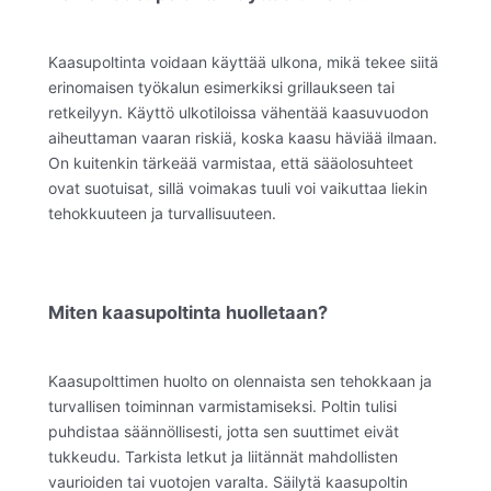
Kaasupoltinta voidaan käyttää ulkona, mikä tekee siitä
erinomaisen työkalun esimerkiksi grillaukseen tai
retkeilyyn. Käyttö ulkotiloissa vähentää kaasuvuodon
aiheuttaman vaaran riskiä, koska kaasu häviää ilmaan.
On kuitenkin tärkeää varmistaa, että sääolosuhteet
ovat suotuisat, sillä voimakas tuuli voi vaikuttaa liekin
tehokkuuteen ja turvallisuuteen.
Miten kaasupoltinta huolletaan?
Kaasupolttimen huolto on olennaista sen tehokkaan ja
turvallisen toiminnan varmistamiseksi. Poltin tulisi
puhdistaa säännöllisesti, jotta sen suuttimet eivät
tukkeudu. Tarkista letkut ja liitännät mahdollisten
vaurioiden tai vuotojen varalta. Säilytä kaasupoltin