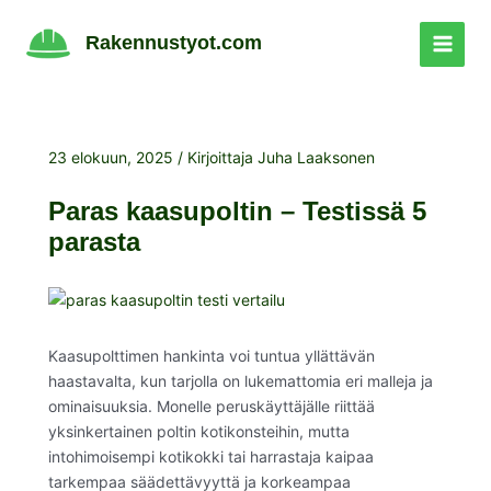
Siirry
sisältöön
Rakennustyot.com
23 elokuun, 2025
/ Kirjoittaja
Juha Laaksonen
Paras kaasupoltin – Testissä 5
parasta
Kaasupolttimen hankinta voi tuntua yllättävän
haastavalta, kun tarjolla on lukemattomia eri malleja ja
ominaisuuksia. Monelle peruskäyttäjälle riittää
yksinkertainen poltin kotikonsteihin, mutta
intohimoisempi kotikokki tai harrastaja kaipaa
tarkempaa säädettävyyttä ja korkeampaa