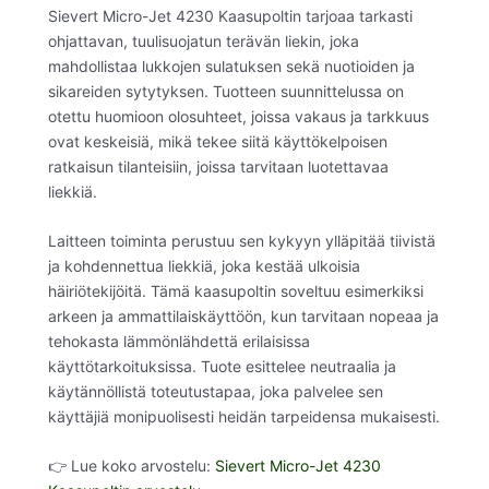
Sievert Micro-Jet 4230 Kaasupoltin tarjoaa tarkasti
ohjattavan, tuulisuojatun terävän liekin, joka
mahdollistaa lukkojen sulatuksen sekä nuotioiden ja
sikareiden sytytyksen. Tuotteen suunnittelussa on
otettu huomioon olosuhteet, joissa vakaus ja tarkkuus
ovat keskeisiä, mikä tekee siitä käyttökelpoisen
ratkaisun tilanteisiin, joissa tarvitaan luotettavaa
liekkiä.
Laitteen toiminta perustuu sen kykyyn ylläpitää tiivistä
ja kohdennettua liekkiä, joka kestää ulkoisia
häiriötekijöitä. Tämä kaasupoltin soveltuu esimerkiksi
arkeen ja ammattilaiskäyttöön, kun tarvitaan nopeaa ja
tehokasta lämmönlähdettä erilaisissa
käyttötarkoituksissa. Tuote esittelee neutraalia ja
käytännöllistä toteutustapaa, joka palvelee sen
käyttäjiä monipuolisesti heidän tarpeidensa mukaisesti.
👉 Lue koko arvostelu:
Sievert Micro-Jet 4230