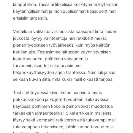
lämpötehoa. Tässä artikkelissa keskitymme löytämään
käytännöllisimmät ja monipuolisimmat kaasupolttimet
erilaisiin tarpeisiin.
Vertailuun valikoitui viisi erilaista kaasupolttinta, joiden
joukosta löytyy vaihtoehtoja niin retkikeittimeksi,
pienen työpisteen työvälineeksi kuin myös keittiön
kattilan alle. Testasimme laitteiden käynnistymisen
luotettavuuden, polttimen vakauden ja
turvaominaisuudet sekä arvioimme
helppokäyttöisyyden arjen tilanteissa. Näin lukija saa
selkeän kuvan siitä, mitä kukin malli oikeasti tarjoaa.
Testin yhteydessä kiinnitimme huomiota myös
pakkauskokoon ja kuljetettavuuteen. Liikkuvassa
käytössä polttimen koko ja paino voivat muodostua
tärkeäksi valintakriteeriksi. Siksi artikkelin malleista
löytyy sekä kompakti retkiversio että tukevampi malli
tukevampaan tekemiseen, jolloin kannettavuuden ja