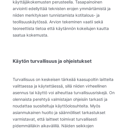
käyttäjäkokemusten perusteella. Tasapainoinen
arviointi edellyttää teknisten erojen ymmärtämistä ja
niiden merkityksen tunnistamista kotitalous- ja
teollisuuskäytössä. Arvion tekeminen vaatii sekä
teoreettista tietoa että käytännön kokeilujen kautta
saatua kokemusta.
Käytön turvallisuus ja ohjeistukset
Turvallisuus on keskeisen tärkeää kaasupoltin laitteita
valittaessa ja käytettäessä, sillä niiden virheellinen
asennus tai käyttö voi aiheuttaa turvallisuusriskejä. On
olennaista perehtyä valmistajan ohjeisiin tarkasti ja
noudattaa suositeltuja käyttöolosuhteita. Myös
asianmukainen huolto ja säännölliset tarkastukset
varmistavat, että laitteet toimivat turvallisesti
pidemmälläkin aikavälillä. Näiden seikkojen