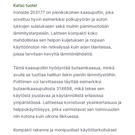
Katso tuote!
Ironside 203177 on pienikokoinen kaasupoltin, joka
soveltuu hyvin esimerkiksi polkupyörän ja auton
lukkojen sulatukseen sekä muihin pienimuotoisiin
lämmitystarpeisiin. Laitteen kompakti koko
mahdollistaa sen helpon kuljetuksen ja nopean
käyttöönoton niin retkeilyssä kuin arjen tilanteissa,
joissa tarvitaan kevyttä lämmönlähdettä.
Tämä kaasupoltin hyödyntää butaanikaasua, minkä
avulla se tuottaa hallitun liekin pieniin lämmitystöihin.
Polttimen voi tarvittaessa täyttää esimerkiksi
butaanikaasupullosta 314698, mikä tekee sen
käytöstä joustavaa ja käytännöllistä erilaisissa
ympäristöissä. Laitteessa korostuvat yksinkertaisuus ja
helppokäyttöisyys, jotka varmistavat sen toimivuuden
niin kotona kuin ulkona liikkuessa.
Kompakti rakenne ja monipuoliset käyttötarkoitukset