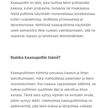
Kaasupoltin on laite, joka tuottaa liekin polttamalla
kaasua, kuten propaania, butaania tai maakaasua.
Näitä polttimia käytetään monenlaisissa sovelluksissa,
kuten ruoanlaitossa, teollisissa prosesseissa ja
laboratorioissa. Keittiössä kaasupolttimia käytetään
usein esimerkiksi Wok-ruokien valmistamiseen, sillä ne
tarjoavat nopean ja tehokkaan lämmönlähteen.
Kuinka kaasupoltin toimii?
Kaasupolttimen toiminta perustuu kaasun ja ilman
sekoittumiseen, mikä mahdollistaa palamisen ja liekin
muodostumisen. Kun kaasua vapautetaan säiliöstä, se
kulkee polttimen suuttimen läpi ja sekoittuu ilman
kanssa. Tämä seos syttyy kipinän tai avotulen avulla,
jolloin syntyy liekki. Useimmissa kaasupolttimissa on
säätöventtiili, jolla liekin kokoa ja lämpötilaa voidaan