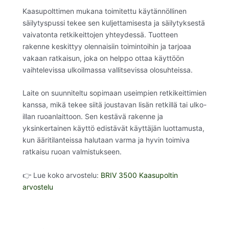
Kaasupolttimen mukana toimitettu käytännöllinen
säilytyspussi tekee sen kuljettamisesta ja säilytyksestä
vaivatonta retkikeittojen yhteydessä. Tuotteen
rakenne keskittyy olennaisiin toimintoihin ja tarjoaa
vakaan ratkaisun, joka on helppo ottaa käyttöön
vaihtelevissa ulkoilmassa vallitsevissa olosuhteissa.
Laite on suunniteltu sopimaan useimpien retkikeittimien
kanssa, mikä tekee siitä joustavan lisän retkillä tai ulko-
illan ruoanlaittoon. Sen kestävä rakenne ja
yksinkertainen käyttö edistävät käyttäjän luottamusta,
kun ääritilanteissa halutaan varma ja hyvin toimiva
ratkaisu ruoan valmistukseen.
👉 Lue koko arvostelu:
BRIV 3500 Kaasupoltin
arvostelu