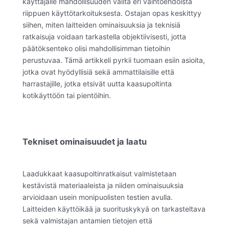
käyttäjälle mahdollisuuden valita eri vaihtoehdoista
riippuen käyttötarkoituksesta. Ostajan opas keskittyy
siihen, miten laitteiden ominaisuuksia ja teknisiä
ratkaisuja voidaan tarkastella objektiivisesti, jotta
päätöksenteko olisi mahdollisimman tietoihin
perustuvaa. Tämä artikkeli pyrkii tuomaan esiin asioita,
jotka ovat hyödyllisiä sekä ammattilaisille että
harrastajille, jotka etsivät uutta kaasupoltinta
kotikäyttöön tai pientöihin.
Tekniset ominaisuudet ja laatu
Laadukkaat kaasupoltinratkaisut valmistetaan
kestävistä materiaaleista ja niiden ominaisuuksia
arvioidaan usein monipuolisten testien avulla.
Laitteiden käyttöikää ja suorituskykyä on tarkasteltava
sekä valmistajan antamien tietojen että