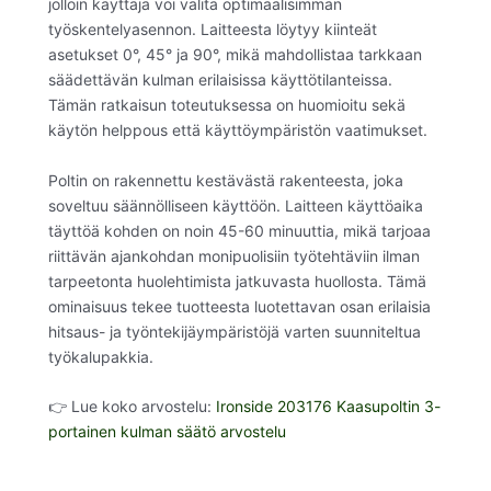
jolloin käyttäjä voi valita optimaalisimman
työskentelyasennon. Laitteesta löytyy kiinteät
asetukset 0°, 45° ja 90°, mikä mahdollistaa tarkkaan
säädettävän kulman erilaisissa käyttötilanteissa.
Tämän ratkaisun toteutuksessa on huomioitu sekä
käytön helppous että käyttöympäristön vaatimukset.
Poltin on rakennettu kestävästä rakenteesta, joka
soveltuu säännölliseen käyttöön. Laitteen käyttöaika
täyttöä kohden on noin 45-60 minuuttia, mikä tarjoaa
riittävän ajankohdan monipuolisiin työtehtäviin ilman
tarpeetonta huolehtimista jatkuvasta huollosta. Tämä
ominaisuus tekee tuotteesta luotettavan osan erilaisia
hitsaus- ja työntekijäympäristöjä varten suunniteltua
työkalupakkia.
👉 Lue koko arvostelu:
Ironside 203176 Kaasupoltin 3-
portainen kulman säätö arvostelu