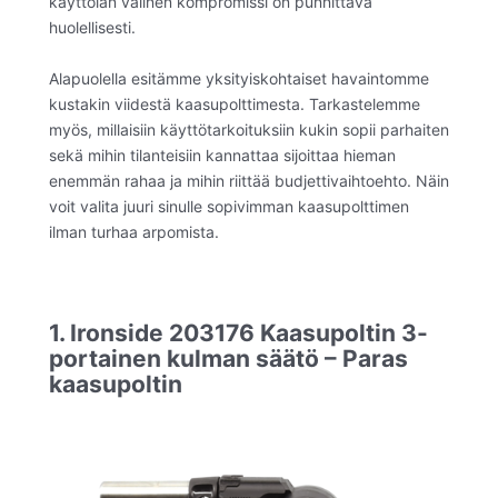
käyttöiän välinen kompromissi on punnittava
huolellisesti.
Alapuolella esitämme yksityiskohtaiset havaintomme
kustakin viidestä kaasupolttimesta. Tarkastelemme
myös, millaisiin käyttötarkoituksiin kukin sopii parhaiten
sekä mihin tilanteisiin kannattaa sijoittaa hieman
enemmän rahaa ja mihin riittää budjettivaihtoehto. Näin
voit valita juuri sinulle sopivimman kaasupolttimen
ilman turhaa arpomista.
1. Ironside 203176 Kaasupoltin 3-
portainen kulman säätö – Paras
kaasupoltin