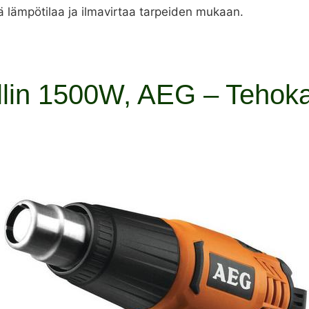
ä lämpötilaa ja ilmavirtaa tarpeiden mukaan.
llin 1500W, AEG – Tehok