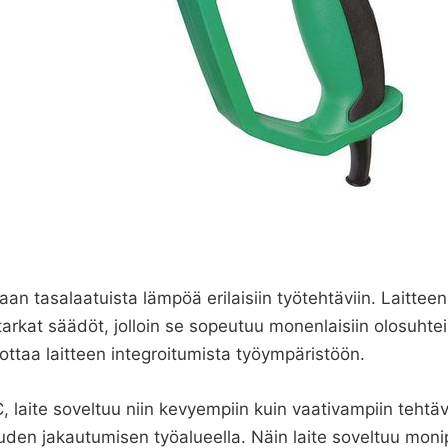
aan tasalaatuista lämpöä erilaisiin työtehtäviin. Laitt
kat säädöt, jolloin se sopeutuu monenlaisiin olosuhteisi
ottaa laitteen integroitumista työympäristöön.
 laite soveltuu niin kevyempiin kuin vaativampiin tehtä
den jakautumisen työalueella. Näin laite soveltuu monipuo