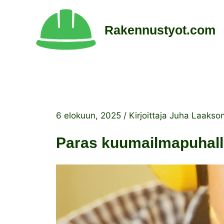
Siirry
sisältöön
Rakennustyot.com
6 elokuun, 2025
/ Kirjoittaja
Juha Laakso
Paras kuumailmapuhalli