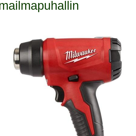
umailmapuhallin