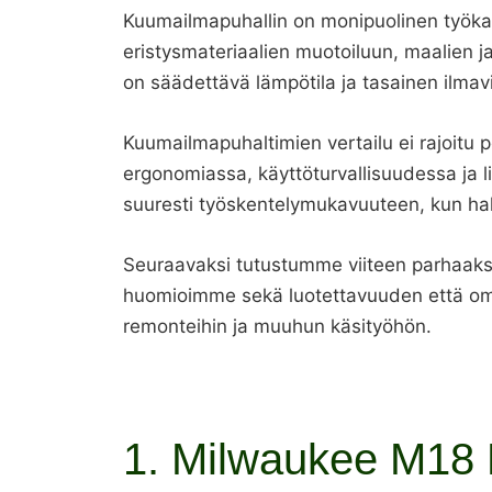
Kuumailmapuhallin on monipuolinen työkalu
eristysmateriaalien muotoiluun, maalien j
on säädettävä lämpötila ja tasainen ilmavi
Kuumailmapuhaltimien vertailu ei rajoitu 
ergonomiassa, käyttöturvallisuudessa ja l
suuresti työskentelymukavuuteen, kun ha
Seuraavaksi tutustumme viiteen parhaaksi a
huomioimme sekä luotettavuuden että omi
remonteihin ja muuhun käsityöhön.
1. Milwaukee M18 