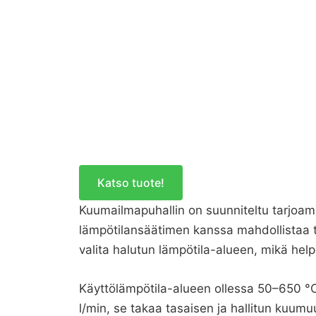
Katso tuote!
Kuumailmapuhallin on suunniteltu tarjoam
lämpötilansäätimen kanssa mahdollistaa tar
valita halutun lämpötila-alueen, mikä help
Käyttölämpötila-alueen ollessa 50–650 °C,
l/min, se takaa tasaisen ja hallitun kuumuu