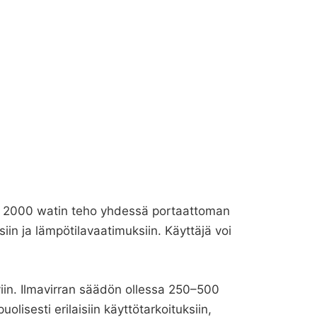
een 2000 watin teho yhdessä portaattoman
in ja lämpötilavaatimuksiin. Käyttäjä voi
viin. Ilmavirran säädön ollessa 250–500
lisesti erilaisiin käyttötarkoituksiin,