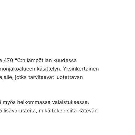
ttaa 470 °C:n lämpötilan kuudessa
mmönjakoalueen käsittelyn. Yksinkertainen
alle, jotka tarvitsevat luotettavan
lyä myös heikommassa valaistuksessa.
 lisävarusteita, mikä tekee siitä kätevän