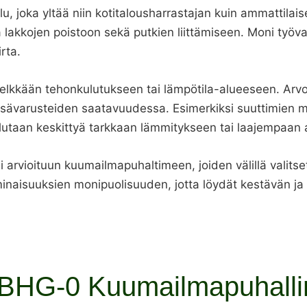
, joka yltää niin kotitalousharrastajan kuin ammattilais
a lakkojen poistoon sekä putkien liittämiseen. Moni työ
rta.
pelkkään tehonkulutukseen tai lämpötila-alueeseen. Arvo
isävarusteiden saatavuudessa. Esimerkiksi suuttimien mu
lutaan keskittyä tarkkaan lämmitykseen tai laajempaan 
rvioituun kuumailmapuhaltimeen, joiden välillä valitset 
naisuuksien monipuolisuuden, jotta löydät kestävän ja
BHG-0 Kuumailmapuhallin