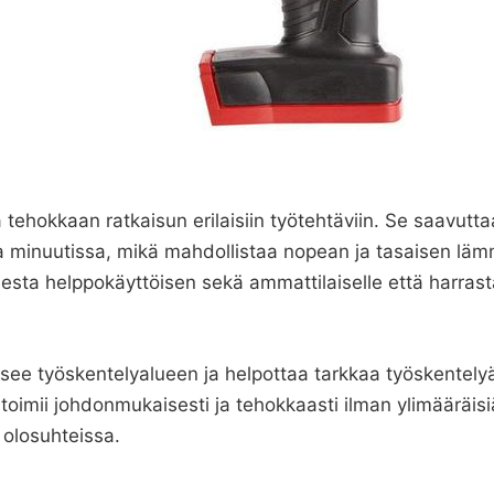
oaa tehokkaan ratkaisun erilaisiin työtehtäviin. Se saavu
aa minuutissa, mikä mahdollistaa nopean ja tasaisen lä
esta helppokäyttöisen sekä ammattilaiselle että harrastaj
laisee työskentelyalueen ja helpottaa tarkkaa työskente
imii johdonmukaisesti ja tehokkaasti ilman ylimääräisiä
 olosuhteissa.