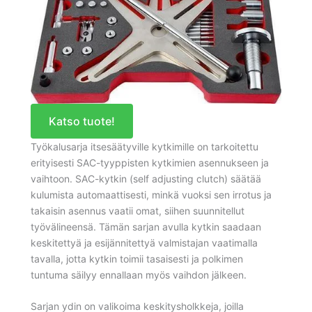
Katso tuote!
Työkalusarja itsesäätyville kytkimille on tarkoitettu
erityisesti SAC-tyyppisten kytkimien asennukseen ja
vaihtoon. SAC-kytkin (self adjusting clutch) säätää
kulumista automaattisesti, minkä vuoksi sen irrotus ja
takaisin asennus vaatii omat, siihen suunnitellut
työvälineensä. Tämän sarjan avulla kytkin saadaan
keskitettyä ja esijännitettyä valmistajan vaatimalla
tavalla, jotta kytkin toimii tasaisesti ja polkimen
tuntuma säilyy ennallaan myös vaihdon jälkeen.
Sarjan ydin on valikoima keskitysholkkeja, joilla