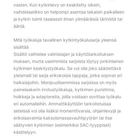
vasten. Kun kytkinlevy on keskitetty oikein,
vaihdelaatikko on helpompi asentaa takaisin paikalleen
ja kytkin toimii tasaisesti ilman ylimääräisiä tärinöitä tai
ääniä.
Mitä työkaluja tavallinen kytkintyökalusarja yleensä
sisältää
Sisältö vaihtelee valmistajan ja käyttötarkoituksen
mukaan, mutta useimmista sarjoista löytyy jonkinlainen
kytkimen keskitystyökalu. Se voi olla joko säädettävä
yleismalli tai sarja erikokoisia tappeja, jotka sopivat eri
halkaisijoihin. Monipuolisemmissa sarjoissa on myös
painelaakerin irrotustyökaluja, kytkimen puristimia,
holkkeja ja adaptereita, joilla voidaan sovittaa työkalu
eri automalleihin. Ammattikäyttöön tarkoitetuissa
seteissä voi olla lisäksi momenttivarsia, ohjainlevyjä ja
erikoisavaimia kaksoismassavauhtipyörän tai itse
säätyvien kytkimien (esimerkiksi SAC-tyyppiset)
käsittelyyn.