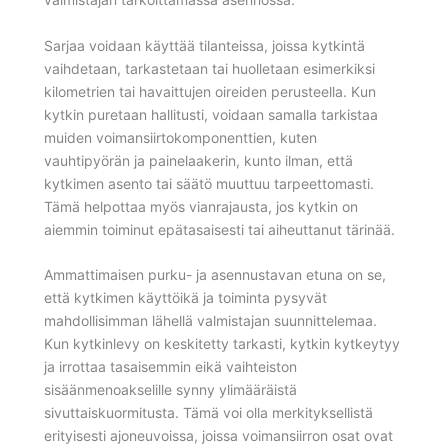
Sarjaa voidaan käyttää tilanteissa, joissa kytkintä
vaihdetaan, tarkastetaan tai huolletaan esimerkiksi
kilometrien tai havaittujen oireiden perusteella. Kun
kytkin puretaan hallitusti, voidaan samalla tarkistaa
muiden voimansiirtokomponenttien, kuten
vauhtipyörän ja painelaakerin, kunto ilman, että
kytkimen asento tai säätö muuttuu tarpeettomasti.
Tämä helpottaa myös vianrajausta, jos kytkin on
aiemmin toiminut epätasaisesti tai aiheuttanut tärinää.
Ammattimaisen purku- ja asennustavan etuna on se,
että kytkimen käyttöikä ja toiminta pysyvät
mahdollisimman lähellä valmistajan suunnittelemaa.
Kun kytkinlevy on keskitetty tarkasti, kytkin kytkeytyy
ja irrottaa tasaisemmin eikä vaihteiston
sisäänmenoakselille synny ylimääräistä
sivuttaiskuormitusta. Tämä voi olla merkityksellistä
erityisesti ajoneuvoissa, joissa voimansiirron osat ovat