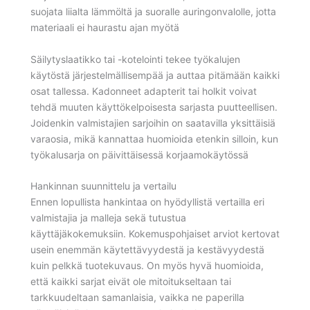
suojata liialta lämmöltä ja suoralle auringonvalolle, jotta
materiaali ei haurastu ajan myötä
Säilytyslaatikko tai -kotelointi tekee työkalujen
käytöstä järjestelmällisempää ja auttaa pitämään kaikki
osat tallessa. Kadonneet adapterit tai holkit voivat
tehdä muuten käyttökelpoisesta sarjasta puutteellisen.
Joidenkin valmistajien sarjoihin on saatavilla yksittäisiä
varaosia, mikä kannattaa huomioida etenkin silloin, kun
työkalusarja on päivittäisessä korjaamokäytössä
Hankinnan suunnittelu ja vertailu
Ennen lopullista hankintaa on hyödyllistä vertailla eri
valmistajia ja malleja sekä tutustua
käyttäjäkokemuksiin. Kokemuspohjaiset arviot kertovat
usein enemmän käytettävyydestä ja kestävyydestä
kuin pelkkä tuotekuvaus. On myös hyvä huomioida,
että kaikki sarjat eivät ole mitoitukseltaan tai
tarkkuudeltaan samanlaisia, vaikka ne paperilla