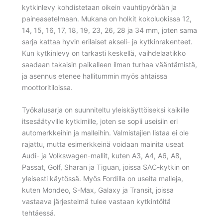
kytkinlevy kohdistetaan oikein vauhtipyörään ja
paineasetelmaan. Mukana on holkit kokoluokissa 12,
14, 15, 16, 17, 18, 19, 23, 26, 28 ja 34 mm, joten sama
sarja kattaa hyvin erilaiset akseli- ja kytkinrakenteet.
Kun kytkinlevy on tarkasti keskellä, vaihdelaatikko
saadaan takaisin paikalleen ilman turhaa vääntämistä,
ja asennus etenee hallitummin myös ahtaissa
moottoritiloissa.
Työkalusarja on suunniteltu yleiskäyttöiseksi kaikille
itsesäätyville kytkimille, joten se sopii useisiin eri
automerkkeihin ja malleihin. Valmistajien listaa ei ole
rajattu, mutta esimerkkeinä voidaan mainita useat
Audi- ja Volkswagen-mallit, kuten A3, A4, A6, A8,
Passat, Golf, Sharan ja Tiguan, joissa SAC-kytkin on
yleisesti käytössä. Myös Fordilla on useita malleja,
kuten Mondeo, S-Max, Galaxy ja Transit, joissa
vastaava järjestelmä tulee vastaan kytkintöitä
tehtäessä.