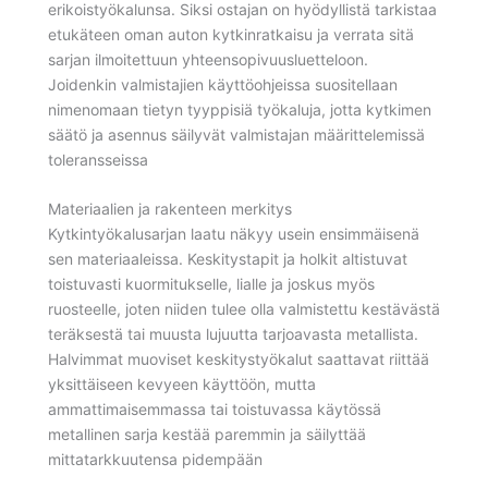
erikoistyökalunsa. Siksi ostajan on hyödyllistä tarkistaa
etukäteen oman auton kytkinratkaisu ja verrata sitä
sarjan ilmoitettuun yhteensopivuusluetteloon.
Joidenkin valmistajien käyttöohjeissa suositellaan
nimenomaan tietyn tyyppisiä työkaluja, jotta kytkimen
säätö ja asennus säilyvät valmistajan määrittelemissä
toleransseissa
Materiaalien ja rakenteen merkitys
Kytkintyökalusarjan laatu näkyy usein ensimmäisenä
sen materiaaleissa. Keskitystapit ja holkit altistuvat
toistuvasti kuormitukselle, lialle ja joskus myös
ruosteelle, joten niiden tulee olla valmistettu kestävästä
teräksestä tai muusta lujuutta tarjoavasta metallista.
Halvimmat muoviset keskitystyökalut saattavat riittää
yksittäiseen kevyeen käyttöön, mutta
ammattimaisemmassa tai toistuvassa käytössä
metallinen sarja kestää paremmin ja säilyttää
mittatarkkuutensa pidempään