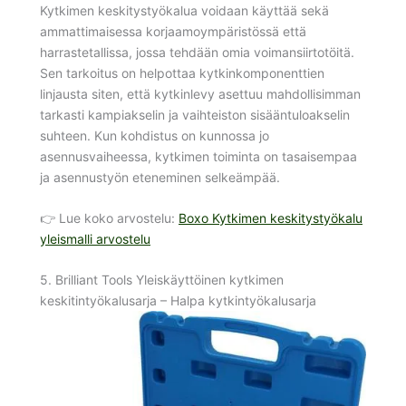
Kytkimen keskitystyökalua voidaan käyttää sekä
ammattimaisessa korjaamoympäristössä että
harrastetallissa, jossa tehdään omia voimansiirtotöitä.
Sen tarkoitus on helpottaa kytkinkomponenttien
linjausta siten, että kytkinlevy asettuu mahdollisimman
tarkasti kampiakselin ja vaihteiston sisääntuloakselin
suhteen. Kun kohdistus on kunnossa jo
asennusvaiheessa, kytkimen toiminta on tasaisempaa
ja asennustyön eteneminen selkeämpää.
👉 Lue koko arvostelu:
Boxo Kytkimen keskitystyökalu
yleismalli arvostelu
5. Brilliant Tools Yleiskäyttöinen kytkimen
keskitintyökalusarja – Halpa kytkintyökalusarja