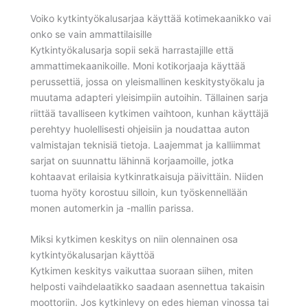
Voiko kytkintyökalusarjaa käyttää kotimekaanikko vai
onko se vain ammattilaisille
Kytkintyökalusarja sopii sekä harrastajille että
ammattimekaanikoille. Moni kotikorjaaja käyttää
perussettiä, jossa on yleismallinen keskitystyökalu ja
muutama adapteri yleisimpiin autoihin. Tällainen sarja
riittää tavalliseen kytkimen vaihtoon, kunhan käyttäjä
perehtyy huolellisesti ohjeisiin ja noudattaa auton
valmistajan teknisiä tietoja. Laajemmat ja kalliimmat
sarjat on suunnattu lähinnä korjaamoille, jotka
kohtaavat erilaisia kytkinratkaisuja päivittäin. Niiden
tuoma hyöty korostuu silloin, kun työskennellään
monen automerkin ja -mallin parissa.
Miksi kytkimen keskitys on niin olennainen osa
kytkintyökalusarjan käyttöä
Kytkimen keskitys vaikuttaa suoraan siihen, miten
helposti vaihdelaatikko saadaan asennettua takaisin
moottoriin. Jos kytkinlevy on edes hieman vinossa tai