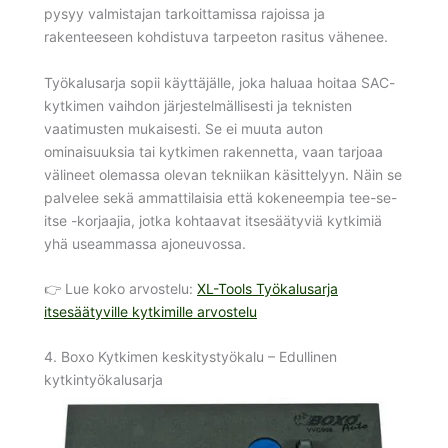
pysyy valmistajan tarkoittamissa rajoissa ja
rakenteeseen kohdistuva tarpeeton rasitus vähenee.
Työkalusarja sopii käyttäjälle, joka haluaa hoitaa SAC-
kytkimen vaihdon järjestelmällisesti ja teknisten
vaatimusten mukaisesti. Se ei muuta auton
ominaisuuksia tai kytkimen rakennetta, vaan tarjoaa
välineet olemassa olevan tekniikan käsittelyyn. Näin se
palvelee sekä ammattilaisia että kokeneempia tee-se-
itse -korjaajia, jotka kohtaavat itsesäätyviä kytkimiä
yhä useammassa ajoneuvossa.
👉 Lue koko arvostelu:
XL-Tools Työkalusarja
itsesäätyville kytkimille arvostelu
4. Boxo Kytkimen keskitystyökalu – Edullinen
kytkintyökalusarja