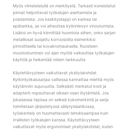
Myös viimeistelyllä on merkitystä. Tarkasti koneistetut
pinnat helpottavat työkalujen asettamista ja
poistamista. Jos keskitystappi on karkea tai
epätarkka, se voi aiheuttaa kytkinlevyn vinoutumista.
Lisäksi on hyvä kiinnittää huomiota siihen, onko sarjan
metalliosat suojattu korroosiolta esimerkiksi
pinnoitteella tai kovakromauksella. Ruosteen
muodostuminen voi ajan myötä vaikeuttaa työkalujen
käyttöä ja heikentää niiden tarkkuutta
Käytettävyyteen vaikuttavat yksityiskohdat
Kytkintyökalusarjaa valitessa kannattaa miettiä myös
käytännön sujuvuutta. Selkeästi merkatut koot ja
adapterit nopeuttavat oikean osan löytämistä. Jos
jokaisessa tapissa on selkeä kokomerkintä ja sarja
toimitetaan järjestetyssä säilytyslaatikossa,
työskentely on huomattavasti tehokkaampaa kuin
irrallisten työkalujen kanssa. Käytettävyyteen
vaikuttavat myös ergonomiset yksityiskohdat, kuten