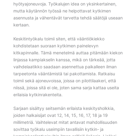
hyötyajoneuvoja. Työkalujen idea on yksinkertainen,
mutta käytännön työssä ne helpottavat kytkimen
asennusta ja vähentävät tarvetta tehdä säätöjä useaan
kertaan.
Keskitintyökalu toimii siten, että vääntiökiekko
kohdistetaan suoraan kytkimen painelevyn
kitkapinnalle. Tämä menetelmä auttaa pitämään kiekon
linjassa kampiakselin kanssa, mikä on tärkeää, jotta
vaihdelaatikko saadaan asennettua paikalleen ilman
tarpeetonta vääntämistä tai pakottamista. Ratkaisu
toimii sekä ajoneuvoissa, joissa on pilottilaakeri, että
niissä, joissa sitä ei ole, joten sama sarja kattaa useita
erilaisia kytkinrakenteita.
Sarjaan sisältyy seitsemän erilaista keskitysholkkia,
joiden halkaisijat ovat 12, 14, 15, 16, 17, 18 ja 19
millimetriä. Vaihtelevat mitat antavat mahdollisuuden
sovittaa työkalu useimpiin tavallisiin kytkin- ja