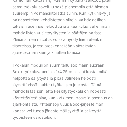
Kartiomalli kattaa 14,4–29 mm kytkinakselikoot, joten
sama työkalu soveltuu sekä pienempiin että hieman
suurempiin voimansiirtoratkaisuihin. Kun kytkinlevy ja
paineasetelma kohdistetaan oikein, vaihdelaatikon
takaisin asennus helpottuu ja aikaa kuluu vähemmän
mahdollisten uusintayritysten ja säätöjen parissa.
Yleismallinen mitoitus voi olla hyödyllinen etenkin
tilanteissa, joissa työskennellään vaihtelevien
ajoneuvomerkkien ja -mallien kanssa.
Työkalun moduli on suunniteltu sopimaan suoraan
Boxo-työkaluvaunuihin 1/4 75 mm -laatikosta, mikä
helpottaa säilytystä ja pitää välineen helposti
löydettävissä muiden työkalujen joukosta. Tämä
mahdollistaa sen, että keskitystyökalu on nopeasti
käytettävissä aina, kun kytkimen irrotus ja asennus on
ajankohtaista. Yhteensopivuus Boxo-järjestelmän
kanssa voi tuoda järjestelmällisyyttä ja selkeyttä
työpisteen varusteluun.