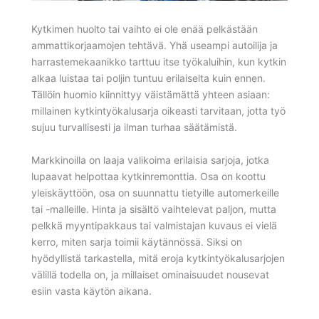
Kytkimen huolto tai vaihto ei ole enää pelkästään
ammattikorjaamojen tehtävä. Yhä useampi autoilija ja
harrastemekaanikko tarttuu itse työkaluihin, kun kytkin
alkaa luistaa tai poljin tuntuu erilaiselta kuin ennen.
Tällöin huomio kiinnittyy väistämättä yhteen asiaan:
millainen kytkintyökalusarja oikeasti tarvitaan, jotta työ
sujuu turvallisesti ja ilman turhaa säätämistä.
Markkinoilla on laaja valikoima erilaisia sarjoja, jotka
lupaavat helpottaa kytkinremonttia. Osa on koottu
yleiskäyttöön, osa on suunnattu tietyille automerkeille
tai -malleille. Hinta ja sisältö vaihtelevat paljon, mutta
pelkkä myyntipakkaus tai valmistajan kuvaus ei vielä
kerro, miten sarja toimii käytännössä. Siksi on
hyödyllistä tarkastella, mitä eroja kytkintyökalusarjojen
välillä todella on, ja millaiset ominaisuudet nousevat
esiin vasta käytön aikana.