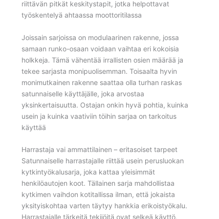
riittävän pitkät keskitystapit, jotka helpottavat
työskentelyä ahtaassa moottoritilassa
Joissain sarjoissa on modulaarinen rakenne, jossa
samaan runko-osaan voidaan vaihtaa eri kokoisia
holkkeja. Tämä vähentää irrallisten osien määrää ja
tekee sarjasta monipuolisemman. Toisaalta hyvin
monimutkainen rakenne saattaa olla turhan raskas
satunnaiselle käyttäjälle, joka arvostaa
yksinkertaisuutta. Ostajan onkin hyvä pohtia, kuinka
usein ja kuinka vaativiin töihin sarjaa on tarkoitus
käyttää
Harrastaja vai ammattilainen – eritasoiset tarpeet
Satunnaiselle harrastajalle riittää usein perusluokan
kytkintyökalusarja, joka kattaa yleisimmät
henkilöautojen koot. Tällainen sarja mahdollistaa
kytkimen vaihdon kotitallissa ilman, että jokaista
yksityiskohtaa varten täytyy hankkia erikoistyökalu.
Harrastajalle tärkeitä tekijöitä ovat selkeä käyttö,