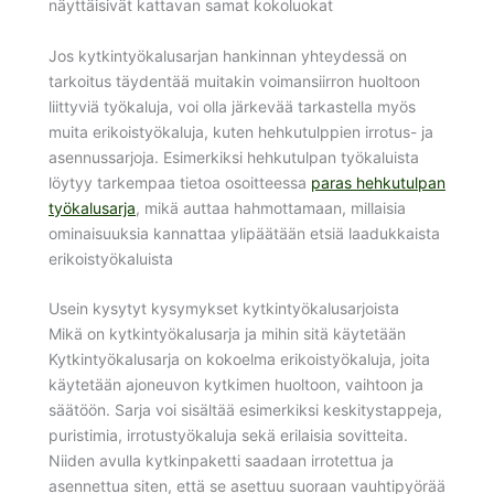
näyttäisivät kattavan samat kokoluokat
Jos kytkintyökalusarjan hankinnan yhteydessä on
tarkoitus täydentää muitakin voimansiirron huoltoon
liittyviä työkaluja, voi olla järkevää tarkastella myös
muita erikoistyökaluja, kuten hehkutulppien irrotus- ja
asennussarjoja. Esimerkiksi hehkutulpan työkaluista
löytyy tarkempaa tietoa osoitteessa
paras hehkutulpan
työkalusarja
, mikä auttaa hahmottamaan, millaisia
ominaisuuksia kannattaa ylipäätään etsiä laadukkaista
erikoistyökaluista
Usein kysytyt kysymykset kytkintyökalusarjoista
Mikä on kytkintyökalusarja ja mihin sitä käytetään
Kytkintyökalusarja on kokoelma erikoistyökaluja, joita
käytetään ajoneuvon kytkimen huoltoon, vaihtoon ja
säätöön. Sarja voi sisältää esimerkiksi keskitystappeja,
puristimia, irrotustyökaluja sekä erilaisia sovitteita.
Niiden avulla kytkinpaketti saadaan irrotettua ja
asennettua siten, että se asettuu suoraan vauhtipyörää