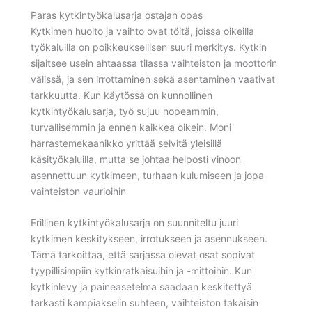
Paras kytkintyökalusarja ostajan opas
Kytkimen huolto ja vaihto ovat töitä, joissa oikeilla
työkaluilla on poikkeuksellisen suuri merkitys. Kytkin
sijaitsee usein ahtaassa tilassa vaihteiston ja moottorin
välissä, ja sen irrottaminen sekä asentaminen vaativat
tarkkuutta. Kun käytössä on kunnollinen
kytkintyökalusarja, työ sujuu nopeammin,
turvallisemmin ja ennen kaikkea oikein. Moni
harrastemekaanikko yrittää selvitä yleisillä
käsityökaluilla, mutta se johtaa helposti vinoon
asennettuun kytkimeen, turhaan kulumiseen ja jopa
vaihteiston vaurioihin
Erillinen kytkintyökalusarja on suunniteltu juuri
kytkimen keskitykseen, irrotukseen ja asennukseen.
Tämä tarkoittaa, että sarjassa olevat osat sopivat
tyypillisimpiin kytkinratkaisuihin ja -mittoihin. Kun
kytkinlevy ja paineasetelma saadaan keskitettyä
tarkasti kampiakselin suhteen, vaihteiston takaisin