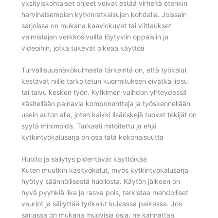
yksityiskohtaiset ohjeet voivat estää virheitä etenkin
harvinaisempien kytkinratkaisujen kohdalla. Joissain
sarjoissa on mukana kaaviokuvat tai viittaukset
valmistajan verkkosivuilta löytyviin oppaisiin ja
videoihin, jotka tukevat oikeaa käyttöä
Turvallisuusnäkökulmasta tärkeintä on, että työkalut
kestävät niille tarkoitetun kuormituksen eivätkä lipsu
tai taivu kesken työn. Kytkimen vaihdon yhteydessä
käsitellään painavia komponentteja ja työskennellään
usein auton alla, joten kaikki lisäriskejä tuovat tekijät on
syytä minimoida. Tarkasti mitoitettu ja ehjä
kytkintyökalusarja on osa tätä kokonaisuutta
Huolto ja säilytys pidentävät käyttöikää
Kuten muutkin käsityökalut, myös kytkintyökalusarja
hyötyy säännöllisestä huollosta. Käytön jälkeen on
hyvä pyyhkiä lika ja rasva pois, tarkistaa mahdolliset
vauriot ja säilyttää työkalut kuivassa paikassa. Jos
sarjassa on mukana muovisia osia, ne kannattaa