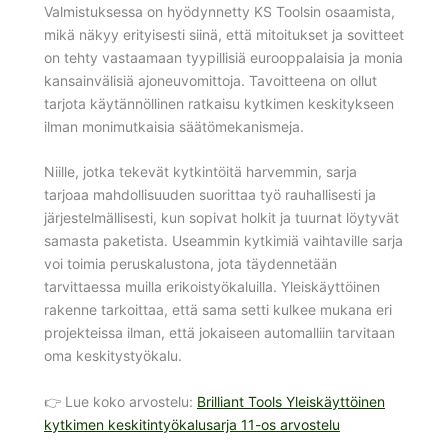
Valmistuksessa on hyödynnetty KS Toolsin osaamista,
mikä näkyy erityisesti siinä, että mitoitukset ja sovitteet
on tehty vastaamaan tyypillisiä eurooppalaisia ja monia
kansainvälisiä ajoneuvomittoja. Tavoitteena on ollut
tarjota käytännöllinen ratkaisu kytkimen keskitykseen
ilman monimutkaisia säätömekanismeja.
Niille, jotka tekevät kytkintöitä harvemmin, sarja
tarjoaa mahdollisuuden suorittaa työ rauhallisesti ja
järjestelmällisesti, kun sopivat holkit ja tuurnat löytyvät
samasta paketista. Useammin kytkimiä vaihtaville sarja
voi toimia peruskalustona, jota täydennetään
tarvittaessa muilla erikoistyökaluilla. Yleiskäyttöinen
rakenne tarkoittaa, että sama setti kulkee mukana eri
projekteissa ilman, että jokaiseen automalliin tarvitaan
oma keskitystyökalu.
👉 Lue koko arvostelu:
Brilliant Tools Yleiskäyttöinen
kytkimen keskitintyökalusarja 11-os arvostelu