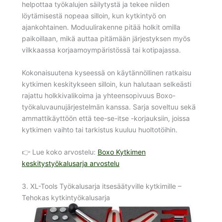
helpottaa työkalujen säilytystä ja tekee niiden
löytämisestä nopeaa silloin, kun kytkintyö on
ajankohtainen. Moduulirakenne pitää holkit omilla
paikoillaan, mikä auttaa pitämään järjestyksen myös
vilkkaassa korjaamoympäristössä tai kotipajassa.
Kokonaisuutena kyseessä on käytännöllinen ratkaisu
kytkimen keskitykseen silloin, kun halutaan selkeästi
rajattu holkkivalikoima ja yhteensopivuus Boxo-
työkaluvaunujärjestelmän kanssa. Sarja soveltuu sekä
ammattikäyttöön että tee-se-itse -korjauksiin, joissa
kytkimen vaihto tai tarkistus kuuluu huoltotöihin.
👉 Lue koko arvostelu:
Boxo Kytkimen
keskitystyökalusarja arvostelu
3. XL-Tools Työkalusarja itsesäätyville kytkimille –
Tehokas kytkintyökalusarja