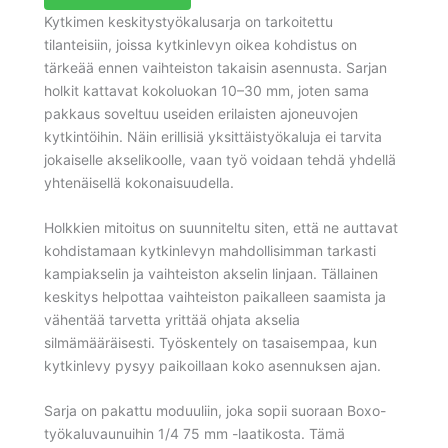
Kytkimen keskitystyökalusarja on tarkoitettu
tilanteisiin, joissa kytkinlevyn oikea kohdistus on
tärkeää ennen vaihteiston takaisin asennusta. Sarjan
holkit kattavat kokoluokan 10–30 mm, joten sama
pakkaus soveltuu useiden erilaisten ajoneuvojen
kytkintöihin. Näin erillisiä yksittäistyökaluja ei tarvita
jokaiselle akselikoolle, vaan työ voidaan tehdä yhdellä
yhtenäisellä kokonaisuudella.
Holkkien mitoitus on suunniteltu siten, että ne auttavat
kohdistamaan kytkinlevyn mahdollisimman tarkasti
kampiakselin ja vaihteiston akselin linjaan. Tällainen
keskitys helpottaa vaihteiston paikalleen saamista ja
vähentää tarvetta yrittää ohjata akselia
silmämääräisesti. Työskentely on tasaisempaa, kun
kytkinlevy pysyy paikoillaan koko asennuksen ajan.
Sarja on pakattu moduuliin, joka sopii suoraan Boxo-
työkaluvaunuihin 1/4 75 mm -laatikosta. Tämä