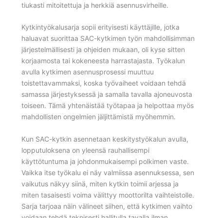
tiukasti mitoitettuja ja herkkiä asennusvirheille.
Kytkintyökalusarja sopii erityisesti käyttäjille, jotka
haluavat suorittaa SAC-kytkimen työn mahdollisimman
järjestelmällisesti ja ohjeiden mukaan, oli kyse sitten
korjaamosta tai kokeneesta harrastajasta. Työkalun
avulla kytkimen asennusprosessi muuttuu
toistettavammaksi, koska työvaiheet voidaan tehdä
samassa järjestyksessä ja samalla tavalla ajoneuvosta
toiseen. Tämä yhtenäistää työtapaa ja helpottaa myös
mahdollisten ongelmien jäljittämistä myöhemmin.
Kun SAC-kytkin asennetaan keskitystyökalun avulla,
lopputuloksena on yleensä rauhallisempi
käyttötuntuma ja johdonmukaisempi polkimen vaste.
Vaikka itse työkalu ei näy valmiissa asennuksessa, sen
vaikutus näkyy siinä, miten kytkin toimii arjessa ja
miten tasaisesti voima välittyy moottorilta vaihteistolle.
Sarja tarjoaa näin välineet siihen, että kytkimen vaihto
voidaan tehdä teknisesti hallitulla tavalla ilman