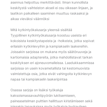
asennus helpottuu merkittävästi. Ilman kunnollista
keskitystä vaihteiston akseli ei osu oikeaan linjaan, ja
laatikon paikalleen saaminen muuttuu raskaaksi ja
aikaa vieväksi väännöksi
Mitä kytkintyökalusarja yleensä sisältää
Tyypillinen kytkintyökalusarja koostuu useista eri
kokoisista keskitystapeista ja -holkeista, jotka sopivat
erilaisiin kytkinlevyihin ja kampiakselin laakereihin.
Joissakin sarjoissa on mukana myös säätöruuveja ja
kartiomaisia adaptereita, jotka mahdollistavat tarkan
keskityksen eri ajoneuvomalleissa. Laadukkaammissa
sarjoissa on usein kovametallista tai kestomuovista
valmistettuja osia, jotka eivät vahingoita kytkinlevyn
napaa tai kampiakselin laakeripintaa
Osassa sarjoja on lisäksi työkaluja
kaksoismassavauhtipyörän lukitsemiseen,
paineasetelman pulttien hallittuun kiristämiseen sekä
joissakin tapauksissa myös työkaluja hydraulisen