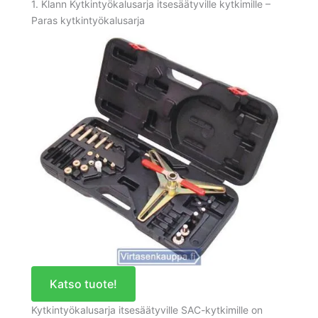
1. Klann Kytkintyökalusarja itsesäätyville kytkimille –
Paras kytkintyökalusarja
Katso tuote!
Kytkintyökalusarja itsesäätyville SAC-kytkimille on