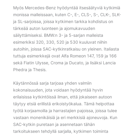
Myös Mercedes-Benz hyödyntää itsesäätyviä kytkimiä
monissa malleissaan, kuten C-, E-, CLS-, S-, CLK-, SLK-
ja SL-sarjoissa, joissa kytkimen tarkka kohdistus on
tärkeää auton luonteen ja ajomukavuuden
säilyttämiseksi. BMW:n 3- ja 5-sarjan malleista
esimerkiksi 320, 330, 520 ja 530 kuuluvat niihin
autoihin, joissa SAC-kytkinratkaisu on yleinen. Italiasta
tuttuja esimerkkejä ovat Alfa Romeon 147, 159 ja 166
sekä Fiatin Ulysse, Croma ja Ducato, ja lisäksi Lancia
Phedra ja Thesis.
Käytännössä sarja tarjoaa yhden valmiin
kokonaisuuden, jota voidaan hyödyntää hyvin
erilaisissa kytkintöissä ilman, että jokaiseen autoon
täytyy etsiä erillistä erikoistyökalua. Tämä helpottaa
työtä korjaamoilla ja harrastajien pajoissa, joissa tulee
vastaan monenikäisiä ja eri merkkisiä ajoneuvoja. Kun
SAC-kytkin puretaan ja asennetaan tähän
tarkoitukseen tehdyllä sarjalla, kytkimen toiminta