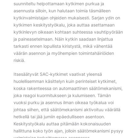
suunniteltu helpottamaan kytkimen purkua ja
asennusta silloin, kun halutaan toimia täsmälleen
kytkinvalmistajan ohjeiden mukaisesti. Sarjan ydin on
kytkimen keskitystyökalu, joka auttaa asettamaan
kytkinlevyn oikeaan kohtaan suhteessa vauhtipyörään
ja paineasetelmaan. Näin kytkin saadaan linjattua
tarkasti ennen lopullista kiristystä, mikä vähentää
väärän asennon ja myöhempien toimintahäiriöiden
riskiä.
Itsesäätyvät SAC-kytkimet vaativat yleensä
huolellisemman käsittelyn kuin perinteiset kytkimet,
koska rakenteessa on automaattinen säätömekanismi,
joka reagoi kuormitukseen ja kulumiseen. Tämän
vuoksi purku ja asennus ilman oikeaa työkalua voi
johtaa siihen, että säätömekanismi aktivoituu väärällä
hetkellä tai jää jumiin epäedulliseen asentoon.
Keskitystyökalu auttaa pitämään kokonaisuuden
hallittuna koko työn ajan, jolloin säätömekanismi pysyy
valmistajan tarkoittamassa asennossa.