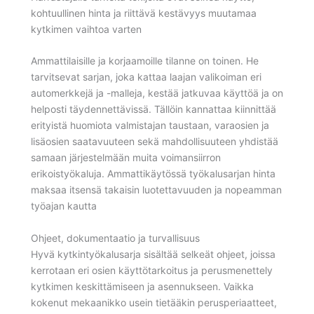
kohtuullinen hinta ja riittävä kestävyys muutamaa
kytkimen vaihtoa varten
Ammattilaisille ja korjaamoille tilanne on toinen. He
tarvitsevat sarjan, joka kattaa laajan valikoiman eri
automerkkejä ja -malleja, kestää jatkuvaa käyttöä ja on
helposti täydennettävissä. Tällöin kannattaa kiinnittää
erityistä huomiota valmistajan taustaan, varaosien ja
lisäosien saatavuuteen sekä mahdollisuuteen yhdistää
samaan järjestelmään muita voimansiirron
erikoistyökaluja. Ammattikäytössä työkalusarjan hinta
maksaa itsensä takaisin luotettavuuden ja nopeamman
työajan kautta
Ohjeet, dokumentaatio ja turvallisuus
Hyvä kytkintyökalusarja sisältää selkeät ohjeet, joissa
kerrotaan eri osien käyttötarkoitus ja perusmenettely
kytkimen keskittämiseen ja asennukseen. Vaikka
kokenut mekaanikko usein tietääkin perusperiaatteet,