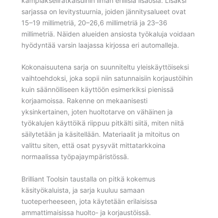
kampiakseliratkaisuihin ilman erillisiä lisäosia. Lisäksi
sarjassa on levitystuurnia, joiden jännitysalueet ovat
15–19 millimetriä, 20–26,6 millimetriä ja 23–36
millimetriä. Näiden alueiden ansiosta työkaluja voidaan
hyödyntää varsin laajassa kirjossa eri automalleja.
Kokonaisuutena sarja on suunniteltu yleiskäyttöiseksi
vaihtoehdoksi, joka sopii niin satunnaisiin korjaustöihin
kuin säännölliseen käyttöön esimerkiksi pienissä
korjaamoissa. Rakenne on mekaanisesti
yksinkertainen, joten huoltotarve on vähäinen ja
työkalujen käyttöikä riippuu pitkälti siitä, miten niitä
säilytetään ja käsitellään. Materiaalit ja mitoitus on
valittu siten, että osat pysyvät mittatarkkoina
normaalissa työpajaympäristössä.
Brilliant Toolsin taustalla on pitkä kokemus
käsityökaluista, ja sarja kuuluu samaan
tuoteperheeseen, jota käytetään erilaisissa
ammattimaisissa huolto- ja korjaustöissä.