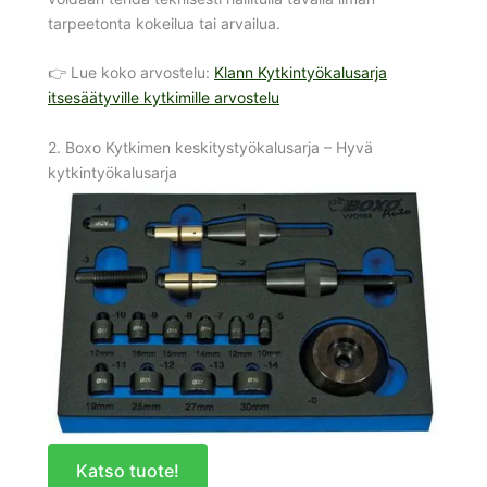
tarpeetonta kokeilua tai arvailua.
👉 Lue koko arvostelu:
Klann Kytkintyökalusarja
itsesäätyville kytkimille arvostelu
2. Boxo Kytkimen keskitystyökalusarja – Hyvä
kytkintyökalusarja
Katso tuote!