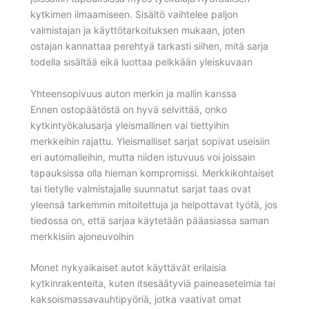
kytkimen ilmaamiseen. Sisältö vaihtelee paljon
valmistajan ja käyttötarkoituksen mukaan, joten
ostajan kannattaa perehtyä tarkasti siihen, mitä sarja
todella sisältää eikä luottaa pelkkään yleiskuvaan
Yhteensopivuus auton merkin ja mallin kanssa
Ennen ostopäätöstä on hyvä selvittää, onko
kytkintyökalusarja yleismallinen vai tiettyihin
merkkeihin rajattu. Yleismalliset sarjat sopivat useisiin
eri automalleihin, mutta niiden istuvuus voi joissain
tapauksissa olla hieman kompromissi. Merkkikohtaiset
tai tietylle valmistajalle suunnatut sarjat taas ovat
yleensä tarkemmin mitoitettuja ja helpottavat työtä, jos
tiedossa on, että sarjaa käytetään pääasiassa saman
merkkisiin ajoneuvoihin
Monet nykyaikaiset autot käyttävät erilaisia
kytkinrakenteita, kuten itsesäätyviä paineasetelmia tai
kaksoismassavauhtipyöriä, jotka vaativat omat