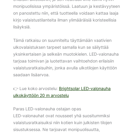
monipuolisissa ympäristöissä. Laatuun ja kestävyyteen
on panostettu niin, että tuotteella voidaan kattaa laaja
kirjo valaistustilanteita ilman ylimääräisiä koristeellisia
lisäyksiä.
Tämä ratkaisu on suunniteltu täyttämään vaativien
ulkovalaistuksen tarpeet samalla kun se säilyttää
yksinkertaisen ja selkeän muotokielen. LED-valonauha
tarjoaa toimivan ja luotettavan vaihtoehdon erilaisiin
valaistusratkaisuihin, jonka avulla ulkotilojen käyttöön
saadaan lisäarvoa.
👉 Lue koko arvostelu:
Brightsolar LED-valonauha
ulkokäyttöön 20 m arvostelu
Paras LED-valonauha ostajan opas
LED-valonauhat ovat nousseet yhä suositummiksi
valaistusratkaisuiksi niin kotien kuin julkisten tilojen
sisustuksessa. Ne tarjoavat monipuolisuutta,