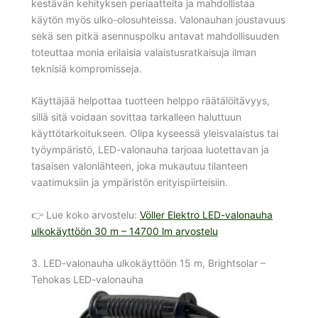
kestävän kehityksen periaatteita ja mahdollistaa
käytön myös ulko-olosuhteissa. Valonauhan joustavuus
sekä sen pitkä asennuspolku antavat mahdollisuuden
toteuttaa monia erilaisia valaistusratkaisuja ilman
teknisiä kompromisseja.
Käyttäjää helpottaa tuotteen helppo räätälöitävyys,
sillä sitä voidaan sovittaa tarkalleen haluttuun
käyttötarkoitukseen. Olipa kyseessä yleisvalaistus tai
työympäristö, LED-valonauha tarjoaa luotettavan ja
tasaisen valonlähteen, joka mukautuu tilanteen
vaatimuksiin ja ympäristön erityispiirteisiin.
👉 Lue koko arvostelu:
Völler Elektro LED-valonauha
ulkokäyttöön 30 m – 14700 lm arvostelu
3. LED-valonauha ulkokäyttöön 15 m, Brightsolar –
Tehokas LED-valonauha