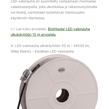
LED-valonauha on suunniteltu vastaamaan moninaisia
valaistustarpeita, joita ulkotiloissa ja rakennustyömailla
voi ilmetä, varmistaen luotettavan toimivuuden
käytännön tilanteissa.
👉 Lue koko arvostelu:
Brightsolar LED-valonauha
ulkokäyttöön 15 m arvostelu
4. LED-valonauha ulkokäyttöön 50 m – 24500 lm,
Völler Elektro – Edullinen LED-valonauha