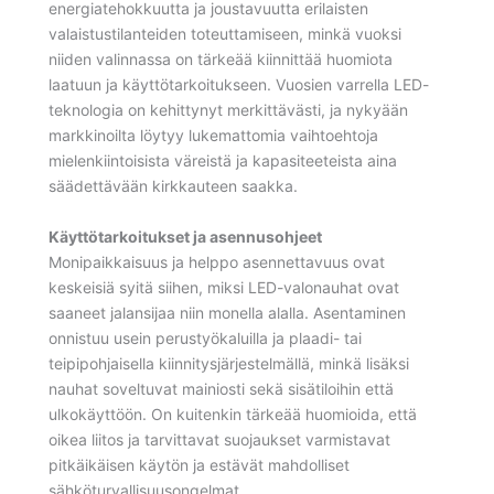
energiatehokkuutta ja joustavuutta erilaisten
valaistustilanteiden toteuttamiseen, minkä vuoksi
niiden valinnassa on tärkeää kiinnittää huomiota
laatuun ja käyttötarkoitukseen. Vuosien varrella LED-
teknologia on kehittynyt merkittävästi, ja nykyään
markkinoilta löytyy lukemattomia vaihtoehtoja
mielenkiintoisista väreistä ja kapasiteeteista aina
säädettävään kirkkauteen saakka.
Käyttötarkoitukset ja asennusohjeet
Monipaikkaisuus ja helppo asennettavuus ovat
keskeisiä syitä siihen, miksi LED-valonauhat ovat
saaneet jalansijaa niin monella alalla. Asentaminen
onnistuu usein perustyökaluilla ja plaadi- tai
teipipohjaisella kiinnitysjärjestelmällä, minkä lisäksi
nauhat soveltuvat mainiosti sekä sisätiloihin että
ulkokäyttöön. On kuitenkin tärkeää huomioida, että
oikea liitos ja tarvittavat suojaukset varmistavat
pitkäikäisen käytön ja estävät mahdolliset
sähköturvallisuusongelmat.