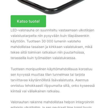
Katso tuote!
LED-valonauha on suunniteltu vastaamaan ulkotilojen
valaistustarpeita niin pysyvään kuin tilapäiseenkin
käyttöön. Tuotteen 30 000 lumenin valoteho
mahdollistaa tasaisen ja kirkkaan valaistuksen, mikä
tekee siitä toimivan ratkaisun niin puutarhoissa,
terasseilla kuin työmaiden valaistuksessa.
Tuotteen monipuolinen käyttömahdollisuus korostuu
sen kyvyssä muuttaa tilan tunnelmaa tai tarjota
tarvittavaa käytännöllistä lisävalaistusta. Asennus
onnistuu tehokkaasti riippumatta siitä, onko kyseessä
kiinteä vai väliaikainen ratkaisu.
Valonauhan rakenne mahdollistaa helpon integroinnin
erilaisiin ulkotiloihin, ja sen neutraali ilme toimii hyvin