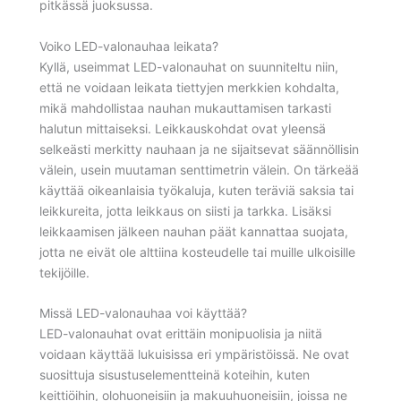
pitkässä juoksussa.
Voiko LED-valonauhaa leikata?
Kyllä, useimmat LED-valonauhat on suunniteltu niin,
että ne voidaan leikata tiettyjen merkkien kohdalta,
mikä mahdollistaa nauhan mukauttamisen tarkasti
halutun mittaiseksi. Leikkauskohdat ovat yleensä
selkeästi merkitty nauhaan ja ne sijaitsevat säännöllisin
välein, usein muutaman senttimetrin välein. On tärkeää
käyttää oikeanlaisia työkaluja, kuten teräviä saksia tai
leikkureita, jotta leikkaus on siisti ja tarkka. Lisäksi
leikkaamisen jälkeen nauhan päät kannattaa suojata,
jotta ne eivät ole alttiina kosteudelle tai muille ulkoisille
tekijöille.
Missä LED-valonauhaa voi käyttää?
LED-valonauhat ovat erittäin monipuolisia ja niitä
voidaan käyttää lukuisissa eri ympäristöissä. Ne ovat
suosittuja sisustuselementteinä koteihin, kuten
keittiöihin, olohuoneisiin ja makuuhuoneisiin, joissa ne