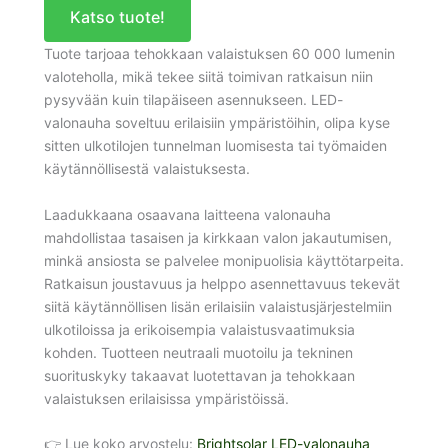
Katso tuote!
Tuote tarjoaa tehokkaan valaistuksen 60 000 lumenin
valoteholla, mikä tekee siitä toimivan ratkaisun niin
pysyvään kuin tilapäiseen asennukseen. LED-
valonauha soveltuu erilaisiin ympäristöihin, olipa kyse
sitten ulkotilojen tunnelman luomisesta tai työmaiden
käytännöllisestä valaistuksesta.
Laadukkaana osaavana laitteena valonauha
mahdollistaa tasaisen ja kirkkaan valon jakautumisen,
minkä ansiosta se palvelee monipuolisia käyttötarpeita.
Ratkaisun joustavuus ja helppo asennettavuus tekevät
siitä käytännöllisen lisän erilaisiin valaistusjärjestelmiin
ulkotiloissa ja erikoisempia valaistusvaatimuksia
kohden. Tuotteen neutraali muotoilu ja tekninen
suorituskyky takaavat luotettavan ja tehokkaan
valaistuksen erilaisissa ympäristöissä.
👉 Lue koko arvostelu:
Brightsolar LED-valonauha