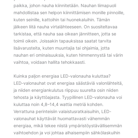
paikka, johon nauha kiinnitetään. Nauhan liimapuoli
mahdollistaa sen helpon kiinnittämisen monille pinnoille,
kuten seinille, kattoihin tai huonekaluihin. Tämän
jälkeen liitä nauha virtalähteeseen. On suositeltavaa
tarkistaa, että nauha saa oikean jännitteen, jotta se
toimii oikein. Joissakin tapauksissa saatat tarvita
lisävarusteita, kuten muuntajia tai ohjaimia, jotta
nauhan eri ominaisuuksia, kuten himmennystä tai värin
vaihtoa, voidaan hallita tehokkaasti.
Kuinka paljon energiaa LED-valonauha kuluttaa?
LED-valonauhat ovat energiaa säästäviä valonlähteitä,
ja niiden energiankulutus riippuu suurelta osin niiden
tehosta ja käyttöajasta. Tyypillinen LED-valonauha voi
kuluttaa noin 4,8–14,4 wattia metriä kohden.
Verrattuna perinteisiin valaistusratkaisuihin, LED-
valonauhat käyttävät huomattavasti vähemmän
energiaa, mikä tekee niistä ympäristöystävällisemmän
vaihtoehdon ja voi johtaa alhaisempiin sähkölaskuihin