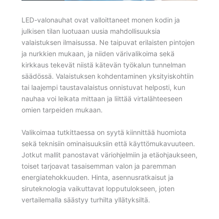
LED-valonauhat ovat valloittaneet monen kodin ja
julkisen tilan luotuaan uusia mahdollisuuksia
valaistuksen ilmaisussa. Ne taipuvat erilaisten pintojen
ja nurkkien mukaan, ja niiden värivalikoima sekä
kirkkaus tekevät niistä kätevän työkalun tunnelman
säädössä. Valaistuksen kohdentaminen yksityiskohtiin
tai laajempi taustavalaistus onnistuvat helposti, kun
nauhaa voi leikata mittaan ja liittää virtalähteeseen
omien tarpeiden mukaan.
Valikoimaa tutkittaessa on syytä kiinnittää huomiota
sekä teknisiin ominaisuuksiin että käyttömukavuuteen.
Jotkut mallit panostavat väriohjelmiin ja etäohjaukseen,
toiset tarjoavat tasaisemman valon ja paremman
energiatehokkuuden. Hinta, asennusratkaisut ja
siruteknologia vaikuttavat lopputulokseen, joten
vertailemalla säästyy turhilta yllätyksiltä.