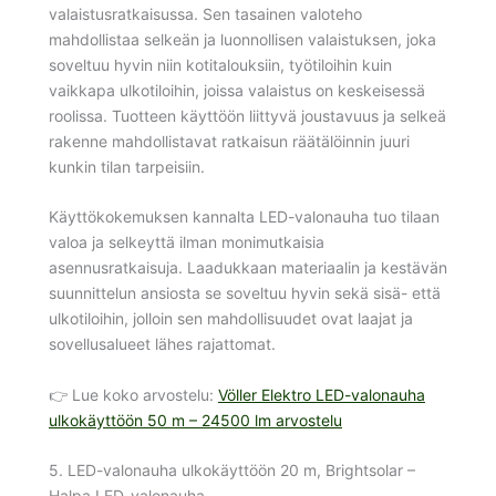
valaistusratkaisussa. Sen tasainen valoteho
mahdollistaa selkeän ja luonnollisen valaistuksen, joka
soveltuu hyvin niin kotitalouksiin, työtiloihin kuin
vaikkapa ulkotiloihin, joissa valaistus on keskeisessä
roolissa. Tuotteen käyttöön liittyvä joustavuus ja selkeä
rakenne mahdollistavat ratkaisun räätälöinnin juuri
kunkin tilan tarpeisiin.
Käyttökokemuksen kannalta LED-valonauha tuo tilaan
valoa ja selkeyttä ilman monimutkaisia
asennusratkaisuja. Laadukkaan materiaalin ja kestävän
suunnittelun ansiosta se soveltuu hyvin sekä sisä- että
ulkotiloihin, jolloin sen mahdollisuudet ovat laajat ja
sovellusalueet lähes rajattomat.
👉 Lue koko arvostelu:
Völler Elektro LED-valonauha
ulkokäyttöön 50 m – 24500 lm arvostelu
5. LED-valonauha ulkokäyttöön 20 m, Brightsolar –
Halpa LED-valonauha