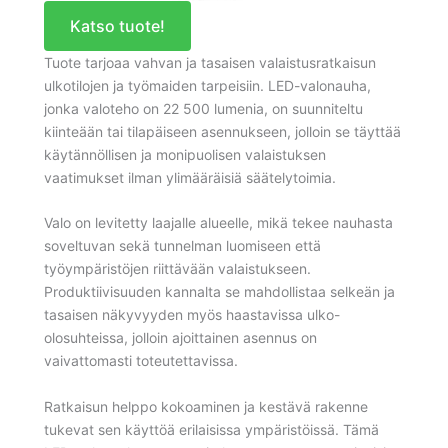
Katso tuote!
Tuote tarjoaa vahvan ja tasaisen valaistusratkaisun
ulkotilojen ja työmaiden tarpeisiin. LED-valonauha,
jonka valoteho on 22 500 lumenia, on suunniteltu
kiinteään tai tilapäiseen asennukseen, jolloin se täyttää
käytännöllisen ja monipuolisen valaistuksen
vaatimukset ilman ylimääräisiä säätelytoimia.
Valo on levitetty laajalle alueelle, mikä tekee nauhasta
soveltuvan sekä tunnelman luomiseen että
työympäristöjen riittävään valaistukseen.
Produktiivisuuden kannalta se mahdollistaa selkeän ja
tasaisen näkyvyyden myös haastavissa ulko-
olosuhteissa, jolloin ajoittainen asennus on
vaivattomasti toteutettavissa.
Ratkaisun helppo kokoaminen ja kestävä rakenne
tukevat sen käyttöä erilaisissa ympäristöissä. Tämä