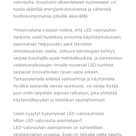
valonauha. Investointi oikeanlaiseen tuotteeseen voi
tuoda säästöjä energiankulutuksessa ja vähentää
huoltokustannuksia pitkällä aikavälillä.
Yhteenvetona voidaan todeta, että LED-valonauhan
hankinta vaatii huolellista arviointia käyttötarkoituksen,
asennuksen helppouden sekä teknisten
ominaisuuksien osalta. Jatkuva teknologian kehitys
tarjoaa kuluttajille uusia mahdollisuuksia, ja perinteisten
valaistusratkaisujen rinnalle nousevat LED-tuotteet
tarjoavat innovatiivisen tavan valoa arkeen.
Tarkastelemalla erilaisia vaihtoehtoja ja käyttämällä
hyväksi saatavilla olevaa opastusta, voi ostaja löytää
juuri omiin tarpeisiin sopivan ratkaisun, joka yhdistää
käytännöllisyyden ja estetiikan saumattomasti.
Usein kysytyt kysymykset LED-valonauhoista
Miten LED-valonauha asennetaan?
LED-valonauhan asentaminen on suhteellisen
yksinkertainen prosessi. Ensin on tärkeää valita haluttu