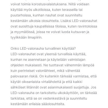
voivat toimia korostusvalaistuksena. Niitä voidaan
käyttää myös ulkotiloissa, kuten terasseilla tai
puutarhoissa, kunhan nauhat ovat suunniteltu
kestämään ulkoisia olosuhteita. Lisäksi LED-valonauhat
ovat suosittuja kaupallisissa tiloissa, kuten ravintoloissa
ja myymälöissä, joissa ne voivat luoda kutsuvan ja
tyylikkään ilmapiirin.
Onko LED-valonauha turvallinen käyttää?
LED-valonauhat ovat yleensä turvallisia käyttää,
kunhan ne asennetaan ja käytetään valmistajan
ohjeiden mukaisesti. Ne tuottavat vähemmän lämpöä
kuin perinteiset valonlähteet, mikä vähentää
palovaaran riskiä. On kuitenkin tärkeää varmistaa, että
käytät oikeanlaista virtalähdettä ja että kaikki
sähköiset liitännät ovat asianmukaisesti suojattuja. Jos
LED-valonauha on tarkoitettu ulkokäyttöön, on tärkeää
tarkistaa, että se on vedenkestävä ja suunniteltu
kestämään erilaisia sääolosuhteita.