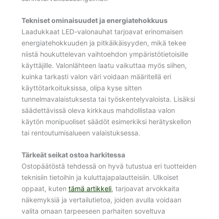
Tekniset ominaisuudet ja energiatehokkuus
Laadukkaat LED-valonauhat tarjoavat erinomaisen
energiatehokkuuden ja pitkäikäisyyden, mikä tekee
niistä houkuttelevan vaihtoehdon ympäristötietoisille
käyttäjille. Valonlähteen laatu vaikuttaa myös siihen,
kuinka tarkasti valon väri voidaan määritellä eri
käyttötarkoituksissa, olipa kyse sitten
tunnelmavalaistuksesta tai työskentelyvaloista. Lisäksi
säädettävissä oleva kirkkaus mahdollistaa valon
käytön monipuoliset säädöt esimerkiksi herätyskellon
tai rentoutumisalueen valaistuksessa.
Tärkeät seikat ostoa harkitessa
Ostopäätöstä tehdessä on hyvä tutustua eri tuotteiden
teknisiin tietoihin ja kuluttajapalautteisiin. Ulkoiset
oppaat, kuten
tämä artikkeli
, tarjoavat arvokkaita
näkemyksiä ja vertailutietoa, joiden avulla voidaan
valita omaan tarpeeseen parhaiten soveltuva