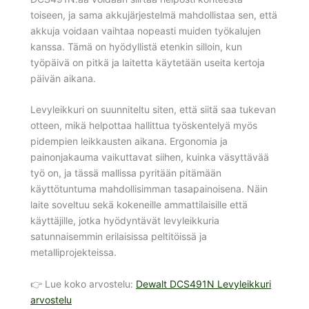
toiseen, ja sama akkujärjestelmä mahdollistaa sen, että
akkuja voidaan vaihtaa nopeasti muiden työkalujen
kanssa. Tämä on hyödyllistä etenkin silloin, kun
työpäivä on pitkä ja laitetta käytetään useita kertoja
päivän aikana.
Levyleikkuri on suunniteltu siten, että siitä saa tukevan
otteen, mikä helpottaa hallittua työskentelyä myös
pidempien leikkausten aikana. Ergonomia ja
painonjakauma vaikuttavat siihen, kuinka väsyttävää
työ on, ja tässä mallissa pyritään pitämään
käyttötuntuma mahdollisimman tasapainoisena. Näin
laite soveltuu sekä kokeneille ammattilaisille että
käyttäjille, jotka hyödyntävät levyleikkuria
satunnaisemmin erilaisissa peltitöissä ja
metalliprojekteissa.
👉 Lue koko arvostelu:
Dewalt DCS491N Levyleikkuri
arvostelu