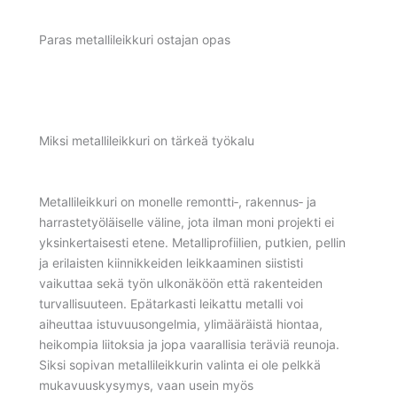
Paras metallileikkuri ostajan opas
Miksi metallileikkuri on tärkeä työkalu
Metallileikkuri on monelle remontti‑, rakennus‑ ja
harrastetyöläiselle väline, jota ilman moni projekti ei
yksinkertaisesti etene. Metalliprofiilien, putkien, pellin
ja erilaisten kiinnikkeiden leikkaaminen siististi
vaikuttaa sekä työn ulkonäköön että rakenteiden
turvallisuuteen. Epätarkasti leikattu metalli voi
aiheuttaa istuvuusongelmia, ylimääräistä hiontaa,
heikompia liitoksia ja jopa vaarallisia teräviä reunoja.
Siksi sopivan metallileikkurin valinta ei ole pelkkä
mukavuuskysymys, vaan usein myös