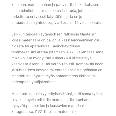
kankaan, maton, nahan ja pahvin siistiin katkaisuun.
Laite toimitetaan ilman akkua ja laturia, joten se on
tarkoitettu erityisesti käyttäjälle, jolla on jo
entuudestaan yhteensopivia Boschin 12 voltin akkuja.
Leikkuri tarjoaa käytännöllisen ratkaisun tilanteisiin,
joissa materiaalia on paljon ja käsin leikkaaminen olisi
hidasta tai epätarkkaa. Sähkökäyttöinen
terämekanismi auttaa pitämään leikkuujäljen tasaisena,
mikä voi olla hyödyllistä esimerkiksi viimeistelyä
vaativissa asennus- tai verhoilutöissä. Kompaktin koon
ja suhteellisen kevyen rakenteen ansiosta työkalua on
mahdollista käyttää myös ahtaammissa tiloissa tai
pidempään yhtäjaksoisesti.
Monipuolisuus näkyy erityisesti siinä, että sama työkalu
soveltuu hyvin erilaisille materiaaleille, kunhan ne
pysyvät pehmeiden ja joustavien materiaalien
kategoriassa. PVC-listojen, matonpalojen,