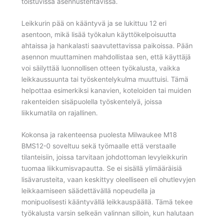
toistuvissa asennustehtävissä.
Leikkurin pää on kääntyvä ja se lukittuu 12 eri
asentoon, mikä lisää työkalun käyttökelpoisuutta
ahtaissa ja hankalasti saavutettavissa paikoissa. Pään
asennon muuttaminen mahdollistaa sen, että käyttäjä
voi säilyttää luonnollisen otteen työkalusta, vaikka
leikkaussuunta tai työskentelykulma muuttuisi. Tämä
helpottaa esimerkiksi kanavien, koteloiden tai muiden
rakenteiden sisäpuolella työskentelyä, joissa
liikkumatila on rajallinen.
Kokonsa ja rakenteensa puolesta Milwaukee M18
BMS12-0 soveltuu sekä työmaalle että verstaalle
tilanteisiin, joissa tarvitaan johdottoman levyleikkurin
tuomaa liikkumisvapautta. Se ei sisällä ylimääräisiä
lisävarusteita, vaan keskittyy oleelliseen eli ohutlevyjen
leikkaamiseen säädettävällä nopeudella ja
monipuolisesti kääntyvällä leikkauspäällä. Tämä tekee
työkalusta varsin selkeän valinnan silloin, kun halutaan