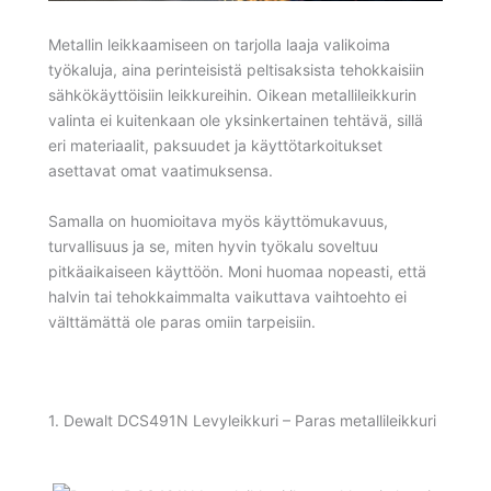
Metallin leikkaamiseen on tarjolla laaja valikoima
työkaluja, aina perinteisistä peltisaksista tehokkaisiin
sähkökäyttöisiin leikkureihin. Oikean metallileikkurin
valinta ei kuitenkaan ole yksinkertainen tehtävä, sillä
eri materiaalit, paksuudet ja käyttötarkoitukset
asettavat omat vaatimuksensa.
Samalla on huomioitava myös käyttömukavuus,
turvallisuus ja se, miten hyvin työkalu soveltuu
pitkäaikaiseen käyttöön. Moni huomaa nopeasti, että
halvin tai tehokkaimmalta vaikuttava vaihtoehto ei
välttämättä ole paras omiin tarpeisiin.
1. Dewalt DCS491N Levyleikkuri – Paras metallileikkuri