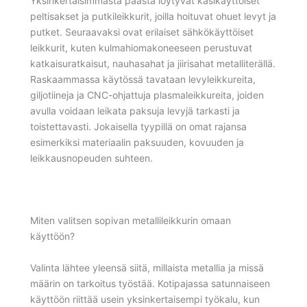
Yksinkertaisimmasta päästä löytyvät käsikäyttöiset
peltisakset ja putkileikkurit, joilla hoituvat ohuet levyt ja
putket. Seuraavaksi ovat erilaiset sähkökäyttöiset
leikkurit, kuten kulmahiomakoneeseen perustuvat
katkaisuratkaisut, nauhasahat ja jiirisahat metalliterällä.
Raskaammassa käytössä tavataan levyleikkureita,
giljotiineja ja CNC-ohjattuja plasmaleikkureita, joiden
avulla voidaan leikata paksuja levyjä tarkasti ja
toistettavasti. Jokaisella tyypillä on omat rajansa
esimerkiksi materiaalin paksuuden, kovuuden ja
leikkausnopeuden suhteen.
Miten valitsen sopivan metallileikkurin omaan
käyttöön?
Valinta lähtee yleensä siitä, millaista metallia ja missä
määrin on tarkoitus työstää. Kotipajassa satunnaiseen
käyttöön riittää usein yksinkertaisempi työkalu, kun