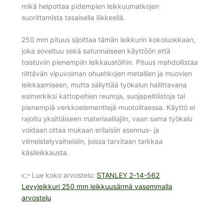
mikä helpottaa pidempien leikkuumatkojen
suorittamista tasaisella liikkeellä.
250 mm pituus sijoittaa tämän leikkurin kokoluokkaan,
joka soveltuu sekä satunnaiseen käyttöön että
toistuviin pienempiin leikkaustöihin. Pituus mahdollistaa
riittävän vipuvoiman ohuehkojen metallien ja muovien
leikkaamiseen, mutta säilyttää työkalun hallittavana
esimerkiksi kattopeltien reunoja, suojapeltilistoja tai
pienempiä verkkoelementtejä muotoiltaessa. Käyttö ei
rajoitu yksittäiseen materiaalilajiin, vaan sama työkalu
voidaan ottaa mukaan erilaisiin asennus- ja
viimeistelyvaiheisiin, joissa tarvitaan tarkkaa
käsileikkausta.
👉 Lue koko arvostelu:
STANLEY 2-14-562
Levyleikkuri 250 mm leikkuusärmä vasemmalla
arvostelu