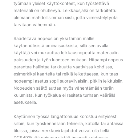
työmaan yleiset käyttökohteet, kun työstettävä
materiaali on ohutlevyä. Leikkausjälki on tarkoitettu
olemaan mahdollisimman siisti, jotta viimeistelytyötä
tarvitaan vähemmän.
Säädeltävä nopeus on yksi tämän mallin
käytännöllisistä ominaisuuksista, sillä sen avulla
käyttäjä voi mukauttaa leikkausnopeutta materiaalin
paksuuden ja työn luonteen mukaan. Hitaampi nopeus
parantaa hallintaa tarkkuutta vaativissa kohdissa,
esimerkiksi kaarteita tai reikiä leikattaessa, kun taas
nopeampi asetus sopii suoraviivaisiin, pitkiin leikkuisiin.
Nopeuden säätö auttaa myös vähentämään terän
kulumista, kun työkalua ei rasiteta turhaan väärällä
asetuksella.
Käytännön työssä langattomuus korostuu erityisesti
silloin, kun työskennellään telineillä, katoilla tai ahtaissa
tiloissa, joissa verkkovirtajohdot voivat olla tiellä.
DCS491N:ää voidaan siirtää helposti kohteesta