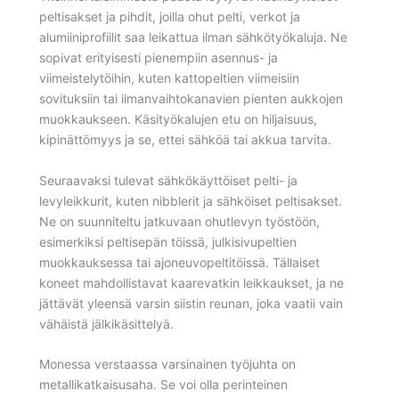
peltisakset ja pihdit, joilla ohut pelti, verkot ja
alumiiniprofiilit saa leikattua ilman sähkötyökaluja. Ne
sopivat erityisesti pienempiin asennus- ja
viimeistelytöihin, kuten kattopeltien viimeisiin
sovituksiin tai ilmanvaihtokanavien pienten aukkojen
muokkaukseen. Käsityökalujen etu on hiljaisuus,
kipinättömyys ja se, ettei sähköä tai akkua tarvita.
Seuraavaksi tulevat sähkökäyttöiset pelti- ja
levyleikkurit, kuten nibblerit ja sähköiset pelti­sakset.
Ne on suunniteltu jatkuvaan ohutlevyn työstöön,
esimerkiksi peltisepän töissä, julkisivupeltien
muokkauksessa tai ajoneuvopeltitöissä. Tällaiset
koneet mahdollistavat kaarevatkin leikkaukset, ja ne
jättävät yleensä varsin siistin reunan, joka vaatii vain
vähäistä jälkikäsittelyä.
Monessa verstaassa varsinainen työjuhta on
metallikatkaisusaha. Se voi olla perinteinen