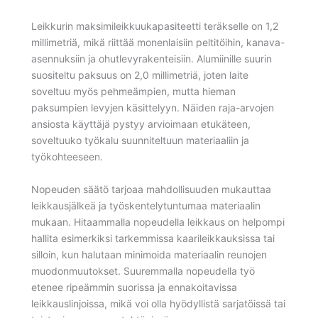
Leikkurin maksimileikkuukapasiteetti teräkselle on 1,2
millimetriä, mikä riittää monenlaisiin peltitöihin, kanava-
asennuksiin ja ohutlevyrakenteisiin. Alumiinille suurin
suositeltu paksuus on 2,0 millimetriä, joten laite
soveltuu myös pehmeämpien, mutta hieman
paksumpien levyjen käsittelyyn. Näiden raja-arvojen
ansiosta käyttäjä pystyy arvioimaan etukäteen,
soveltuuko työkalu suunniteltuun materiaaliin ja
työkohteeseen.
Nopeuden säätö tarjoaa mahdollisuuden mukauttaa
leikkausjälkeä ja työskentelytuntumaa materiaalin
mukaan. Hitaammalla nopeudella leikkaus on helpompi
hallita esimerkiksi tarkemmissa kaarileikkauksissa tai
silloin, kun halutaan minimoida materiaalin reunojen
muodonmuutokset. Suuremmalla nopeudella työ
etenee ripeämmin suorissa ja ennakoitavissa
leikkauslinjoissa, mikä voi olla hyödyllistä sarjatöissä tai