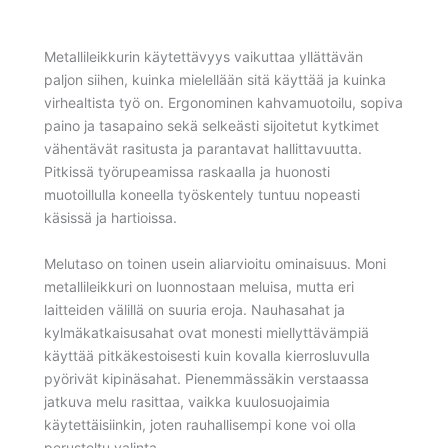
Metallileikkurin käytettävyys vaikuttaa yllättävän
paljon siihen, kuinka mielellään sitä käyttää ja kuinka
virhealtista työ on. Ergonominen kahvamuotoilu, sopiva
paino ja tasapaino sekä selkeästi sijoitetut kytkimet
vähentävät rasitusta ja parantavat hallittavuutta.
Pitkissä työrupeamissa raskaalla ja huonosti
muotoillulla koneella työskentely tuntuu nopeasti
käsissä ja hartioissa.
Melutaso on toinen usein aliarvioitu ominaisuus. Moni
metallileikkuri on luonnostaan meluisa, mutta eri
laitteiden välillä on suuria eroja. Nauhasahat ja
kylmäkatkaisusahat ovat monesti miellyttävämpiä
käyttää pitkäkestoisesti kuin kovalla kierrosluvulla
pyörivät kipinäsahat. Pienemmässäkin verstaassa
jatkuva melu rasittaa, vaikka kuulosuojaimia
käytettäisiinkin, joten rauhallisempi kone voi olla
perusteltu valinta.