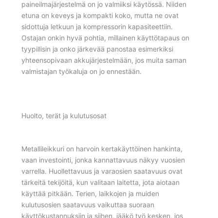
paineilmajärjestelmä on jo valmiiksi käytössä. Niiden
etuna on keveys ja kompakti koko, mutta ne ovat
sidottuja letkuun ja kompressorin kapasiteettiin.
Ostajan onkin hyvä pohtia, millainen käyttötapaus on
tyypillisin ja onko järkevää panostaa esimerkiksi
yhteensopivaan akkujärjestelmään, jos muita saman
valmistajan työkaluja on jo ennestään.
Huolto, terät ja kulutusosat
Metallileikkuri on harvoin kertakäyttöinen hankinta,
vaan investointi, jonka kannattavuus näkyy vuosien
varrella. Huollettavuus ja varaosien saatavuus ovat
tärkeitä tekijöitä, kun valitaan laitetta, jota aiotaan
käyttää pitkään. Terien, laikkojen ja muiden
kulutusosien saatavuus vaikuttaa suoraan
käyttökustannuksiin ja siihen, jääkö työ kesken, jos