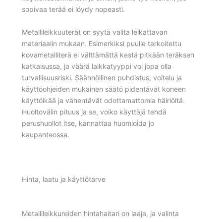
sopivaa terää ei löydy nopeasti.
Metallileikkuuterät on syytä valita leikattavan
materiaalin mukaan. Esimerkiksi puulle tarkoitettu
kovametalliterä ei välttämättä kestä pitkään teräksen
katkaisussa, ja väärä laikkatyyppi voi jopa olla
turvallisuusriski. Säännöllinen puhdistus, voitelu ja
käyttöohjeiden mukainen säätö pidentävät koneen
käyttöikää ja vähentävät odottamattomia häiriöitä.
Huoltovälin pituus ja se, voiko käyttäjä tehdä
perushuollot itse, kannattaa huomioida jo
kaupanteossa.
Hinta, laatu ja käyttötarve
Metallileikkureiden hintahaitari on laaja, ja valinta