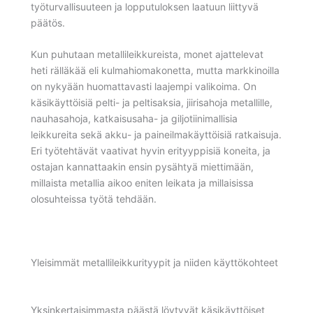
työturvallisuuteen ja lopputuloksen laatuun liittyvä
päätös.
Kun puhutaan metallileikkureista, monet ajattelevat
heti rälläkää eli kulmahiomakonetta, mutta markkinoilla
on nykyään huomattavasti laajempi valikoima. On
käsikäyttöisiä pelti- ja peltisaksia, jiirisahoja metallille,
nauhasahoja, katkaisusaha- ja giljotiinimallisia
leikkureita sekä akku- ja paineilmakäyttöisiä ratkaisuja.
Eri työtehtävät vaativat hyvin erityyppisiä koneita, ja
ostajan kannattaakin ensin pysähtyä miettimään,
millaista metallia aikoo eniten leikata ja millaisissa
olosuhteissa työtä tehdään.
Yleisimmät metallileikkurityypit ja niiden käyttökohteet
Yksinkertaisimmasta päästä löytyvät käsikäyttöiset