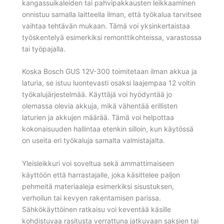
kangassuikaleiden tai pahvipakkausten leikkaaminen
onnistuu samalla laitteella ilman, että työkalua tarvitsee
vaihtaa tehtävän mukaan. Tämä voi yksinkertaistaa
työskentelyä esimerkiksi remonttikohteissa, varastossa
tai työpajalla.
Koska Bosch GUS 12V-300 toimitetaan ilman akkua ja
laturia, se istuu luontevasti osaksi laajempaa 12 voltin
työkalujärjestelmää. Käyttäjä voi hyödyntää jo
olemassa olevia akkuja, mikä vähentää erillisten
laturien ja akkujen määrää. Tämä voi helpottaa
kokonaisuuden hallintaa etenkin silloin, kun käytössä
on useita eri työkaluja samalta valmistajalta.
Yleisleikkuri voi soveltua sekä ammattimaiseen
käyttöön että harrastajalle, joka käsittelee paljon
pehmeitä materiaaleja esimerkiksi sisustuksen,
verhoilun tai kevyen rakentamisen parissa.
Sähkökäyttöinen ratkaisu voi keventää käsille
kohdistuvaa rasitusta verrattuna jatkuvaan saksien tai