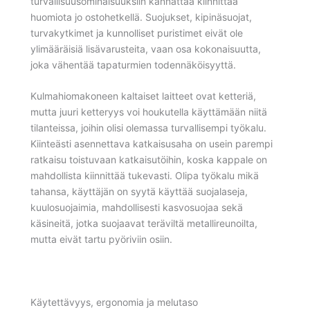
turvallisuusominaisuuksiin kannattaa kiinnittää
huomiota jo ostohetkellä. Suojukset, kipinäsuojat,
turvakytkimet ja kunnolliset puristimet eivät ole
ylimääräisiä lisävarusteita, vaan osa kokonaisuutta,
joka vähentää tapaturmien todennäköisyyttä.
Kulmahiomakoneen kaltaiset laitteet ovat ketteriä,
mutta juuri ketteryys voi houkutella käyttämään niitä
tilanteissa, joihin olisi olemassa turvallisempi työkalu.
Kiinteästi asennettava katkaisusaha on usein parempi
ratkaisu toistuvaan katkaisutöihin, koska kappale on
mahdollista kiinnittää tukevasti. Olipa työkalu mikä
tahansa, käyttäjän on syytä käyttää suojalaseja,
kuulosuojaimia, mahdollisesti kasvosuojaa sekä
käsineitä, jotka suojaavat teräviltä metallireunoilta,
mutta eivät tartu pyöriviin osiin.
Käytettävyys, ergonomia ja melutaso