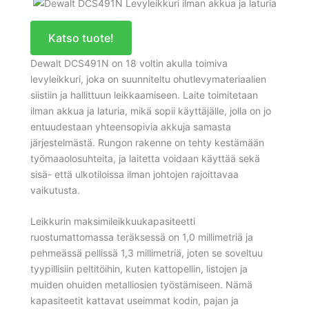
Katso tuote!
Dewalt DCS491N on 18 voltin akulla toimiva
levyleikkuri, joka on suunniteltu ohutlevymateriaalien
siistiin ja hallittuun leikkaamiseen. Laite toimitetaan
ilman akkua ja laturia, mikä sopii käyttäjälle, jolla on jo
entuudestaan yhteensopivia akkuja samasta
järjestelmästä. Rungon rakenne on tehty kestämään
työmaaolosuhteita, ja laitetta voidaan käyttää sekä
sisä- että ulkotiloissa ilman johtojen rajoittavaa
vaikutusta.
Leikkurin maksimileikkuukapasiteetti
ruostumattomassa teräksessä on 1,0 millimetriä ja
pehmeässä pellissä 1,3 millimetriä, joten se soveltuu
tyypillisiin peltitöihin, kuten kattopellin, listojen ja
muiden ohuiden metalliosien työstämiseen. Nämä
kapasiteetit kattavat useimmat kodin, pajan ja