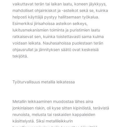
vaikuttavat terän tai laikan laatu, koneen jäykkyys,
mahdolliset ohjainkiskot ja -asteikot sekä se, kuinka
helposti käyttäjä pystyy hallitsemaan työkalua.
Esimerkiksi jiirisahoissa asteikon selkeys,
lukitusmekanismien toiminta ja puristimien laatu
ratkaisevat sen, kuinka toistettavasti sama kulma
voidaan leikata. Nauhasahoissa puolestaan terän
ohjausrullat ja jännityksen säätö ovat keskeisiä
tekijöitä.
Työturvallisuus metallia leikatessa
Metallin leikkaaminen muodostaa lähes aina
jonkinlaisen riskin, oli kyse sitten kipinöistä, terävistä
reunoista, melusta tai raskaiden kappaleiden
käsittelystä. Siksi metallileikkurin