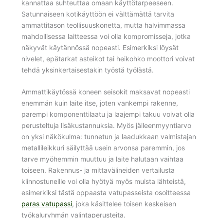
kannattaa suhteuttaa omaan käyttötarpeeseen.
Satunnaiseen kotikäyttöön ei välttämättä tarvita
ammattitason teollisuuskonetta, mutta halvimmassa
mahdollisessa laitteessa voi olla kompromisseja, jotka
näkyvät käytännössä nopeasti. Esimerkiksi löysät
nivelet, epätarkat asteikot tai heikohko moottori voivat
tehdä yksinkertaisestakin työstä työlästä.
Ammattikäytössä koneen seisokit maksavat nopeasti
enemmän kuin laite itse, joten vankempi rakenne,
parempi komponenttilaatu ja laajempi takuu voivat olla
perusteltuja lisäkustannuksia. Myös jälleenmyyntiarvo
on yksi näkökulma: tunnetun ja laadukkaan valmistajan
metallileikkuri säilyttää usein arvonsa paremmin, jos
tarve myöhemmin muuttuu ja laite halutaan vaihtaa
toiseen. Rakennus- ja mittavälineiden vertailusta
kiinnostuneille voi olla hyötyä myös muista lähteistä,
esimerkiksi tästä oppaasta vatupasseista osoitteessa
paras vatupassi
, joka käsittelee toisen keskeisen
työkaluryhmän valintaperusteita.