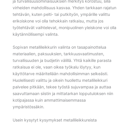
ja turvallisuusominaisuuksien merkitys korostuu, sillä
virheiden mahdollisuus kasvaa. Yhden tarkkaan rajatun
tehtävän, kuten pelti- tai putkityön, ympärille valittu
erikoiskone voi olla tehokkain ratkaisu, mutta jos
työtehtävät vaihtelevat, monipuolinen yleiskone voi olla
käytännöllisempi valinta.
Sopivan metallileikkurin valinta on tasapainottelua
materiaalien, paksuuksien, tarkkuusvaatimusten,
turvallisuuden ja budjetin välillä. Yhtä kaikille parasta
ratkaisua ei ole, vaan oikea työkalu löytyy, kun
käyttötarve määritellään mahdollisimman selkeästi.
Huolellisesti valittu ja oikein huollettu metallileikkuri
palvelee pitkään, tekee työstä sujuvampaa ja auttaa
saavuttamaan siistin ja mittatarkan lopputuloksen niin
kotipajassa kuin ammattimaisemmassa
ympäristössäkin.
Usein kysytyt kysymykset metallileikkureista