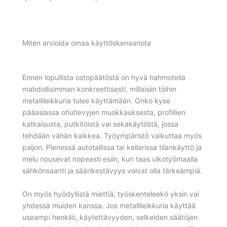
Miten arvioida omaa käyttöskenaariota
Ennen lopullista ostopäätöstä on hyvä hahmotella
mahdollisimman konkreettisesti, millaisiin töihin
metallileikkuria tulee käyttämään. Onko kyse
pääasiassa ohutlevyjen muokkauksesta, profiilien
katkaisusta, putkitöistä vai sekakäytöstä, jossa
tehdään vähän kaikkea. Työympäristö vaikuttaa myös
paljon. Pienessä autotallissa tai kellarissa tilankäyttö ja
melu nousevat nopeasti esiin, kun taas ulkotyömaalla
sähkönsaanti ja säänkestävyys voivat olla tärkeämpiä.
On myös hyödyllistä miettiä, työskenteleekö yksin vai
yhdessä muiden kanssa. Jos metallileikkuria käyttää
useampi henkilö, käytettävyyden, selkeiden säätöjen