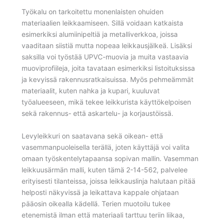
Työkalu on tarkoitettu monenlaisten ohuiden
materiaalien leikkaamiseen. Sillä voidaan katkaista
esimerkiksi alumiinipeltiä ja metalliverkkoa, joissa
vaaditaan siistiä mutta nopeaa leikkausjälkeä. Lisäksi
saksilla voi työstää UPVC-muovia ja muita vastaavia
muoviprofiileja, joita tavataan esimerkiksi listoituksissa
ja kevyissä rakennusratkaisuissa. Myös pehmeämmät
materiaalit, kuten nahka ja kupari, kuuluvat
työalueeseen, mikä tekee leikkurista käyttökelpoisen
sekä rakennus- että askartelu- ja korjaustöissä.
Levyleikkuri on saatavana sekä oikean- että
vasemmanpuoleisella terällä, joten käyttäjä voi valita
omaan työskentelytapaansa sopivan mallin. Vasemman
leikkuusärmän malli, kuten tämä 2-14-562, palvelee
erityisesti tilanteissa, joissa leikkauslinja halutaan pitää
helposti näkyvissä ja leikattava kappale ohjataan
pääosin oikealla kädellä. Terien muotoilu tukee
etenemistä ilman että materiaali tarttuu teriin liikaa,