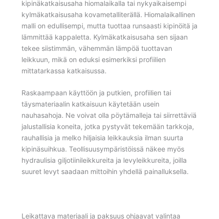
kipinäkatkaisusaha hiomalaikalla tai nykyaikaisempi
kylmäkatkaisusaha kovametalliterällä. Hiomalaikallinen
malli on edullisempi, mutta tuottaa runsaasti kipinöitä ja
lämmittää kappaletta. Kylmäkatkaisusaha sen sijaan
tekee siistimmän, vähemmän lämpöä tuottavan
leikkuun, mikä on eduksi esimerkiksi profiilien
mittatarkassa katkaisussa.
Raskaampaan käyttöön ja putkien, profiilien tai
täysmateriaalin katkaisuun käytetään usein
nauhasahoja. Ne voivat olla pöytämalleja tai siirrettäviä
jalustallisia koneita, jotka pystyvät tekemään tarkkoja,
rauhallisia ja melko hiljaisia leikkauksia ilman suurta
kipinäsuihkua. Teollisuusympäristöissä näkee myös
hydraulisia giljotiinileikkureita ja levyleikkureita, joilla
suuret levyt saadaan mittoihin yhdellä painalluksella.
Leikattava materiaali ja paksuus ohjaavat valintaa