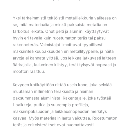
Yksi tärkeimmistä tekijöistä metallileikkuria valitessa on
se, mitä materiaalia ja minkä paksuista metallia on
tarkoitus leikata. Ohut pelti ja alumiini käyttäytyvät
hyvin eri tavalla kuin ruostumaton teräs tai paksu
rakenneteräs. Valmistajat ilmoittavat tyypillisesti
maksimileikkuupaksuuden eri metallityypeille, ja näitä
arvoja ei kannata ylittää. Jos leikkaa jatkuvasti laitteen
äärirajoilla, kuluminen kiihtyy, terät tylsyvät nopeasti ja
moottori rasittuu.
Kevyeen kotikäyttöön riittää usein kone, joka selviää
muutaman millimetrin teräksestä ja hieman
paksummasta alumiinista. Rakentajalle, joka työstää
I‑palkkeja, putkia ja suurempia profiileja,
maksimipaksuuden ja leikkausnopeuden merkitys
kasvaa. Myös materiaalin laatu vaikuttaa. Ruostumaton
teräs ja erikoisteräkset ovat huomattavasti