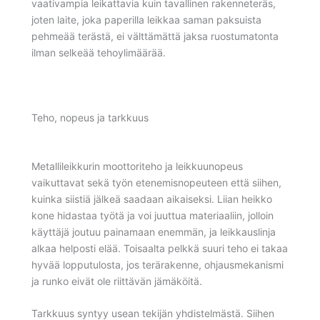
vaativampia leikattavia kuin tavallinen rakenneteräs,
joten laite, joka paperilla leikkaa saman paksuista
pehmeää terästä, ei välttämättä jaksa ruostumatonta
ilman selkeää tehoylimäärää.
Teho, nopeus ja tarkkuus
Metallileikkurin moottoriteho ja leikkuunopeus
vaikuttavat sekä työn etenemisnopeuteen että siihen,
kuinka siistiä jälkeä saadaan aikaiseksi. Liian heikko
kone hidastaa työtä ja voi juuttua materiaaliin, jolloin
käyttäjä joutuu painamaan enemmän, ja leikkauslinja
alkaa helposti elää. Toisaalta pelkkä suuri teho ei takaa
hyvää lopputulosta, jos terärakenne, ohjausmekanismi
ja runko eivät ole riittävän jämäköitä.
Tarkkuus syntyy usean tekijän yhdistelmästä. Siihen