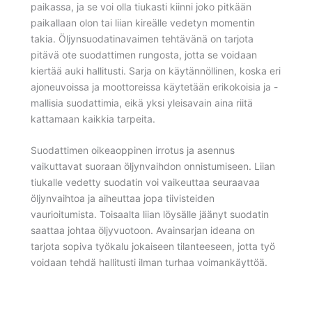
paikassa, ja se voi olla tiukasti kiinni joko pitkään
paikallaan olon tai liian kireälle vedetyn momentin
takia. Öljynsuodatinavaimen tehtävänä on tarjota
pitävä ote suodattimen rungosta, jotta se voidaan
kiertää auki hallitusti. Sarja on käytännöllinen, koska eri
ajoneuvoissa ja moottoreissa käytetään erikokoisia ja -
mallisia suodattimia, eikä yksi yleisavain aina riitä
kattamaan kaikkia tarpeita.
Suodattimen oikeaoppinen irrotus ja asennus
vaikuttavat suoraan öljynvaihdon onnistumiseen. Liian
tiukalle vedetty suodatin voi vaikeuttaa seuraavaa
öljynvaihtoa ja aiheuttaa jopa tiivisteiden
vaurioitumista. Toisaalta liian löysälle jäänyt suodatin
saattaa johtaa öljyvuotoon. Avainsarjan ideana on
tarjota sopiva työkalu jokaiseen tilanteeseen, jotta työ
voidaan tehdä hallitusti ilman turhaa voimankäyttöä.