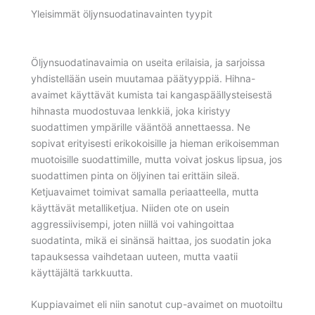
Yleisimmät öljynsuodatinavainten tyypit
Öljynsuodatinavaimia on useita erilaisia, ja sarjoissa
yhdistellään usein muutamaa päätyyppiä. Hihna-
avaimet käyttävät kumista tai kangaspäällysteisestä
hihnasta muodostuvaa lenkkiä, joka kiristyy
suodattimen ympärille vääntöä annettaessa. Ne
sopivat erityisesti erikokoisille ja hieman erikoisemman
muotoisille suodattimille, mutta voivat joskus lipsua, jos
suodattimen pinta on öljyinen tai erittäin sileä.
Ketjuavaimet toimivat samalla periaatteella, mutta
käyttävät metalliketjua. Niiden ote on usein
aggressiivisempi, joten niillä voi vahingoittaa
suodatinta, mikä ei sinänsä haittaa, jos suodatin joka
tapauksessa vaihdetaan uuteen, mutta vaatii
käyttäjältä tarkkuutta.
Kuppiavaimet eli niin sanotut cup-avaimet on muotoiltu