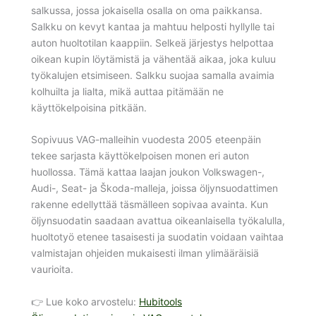
salkussa, jossa jokaisella osalla on oma paikkansa.
Salkku on kevyt kantaa ja mahtuu helposti hyllylle tai
auton huoltotilan kaappiin. Selkeä järjestys helpottaa
oikean kupin löytämistä ja vähentää aikaa, joka kuluu
työkalujen etsimiseen. Salkku suojaa samalla avaimia
kolhuilta ja lialta, mikä auttaa pitämään ne
käyttökelpoisina pitkään.
Sopivuus VAG-malleihin vuodesta 2005 eteenpäin
tekee sarjasta käyttökelpoisen monen eri auton
huollossa. Tämä kattaa laajan joukon Volkswagen-,
Audi-, Seat- ja Škoda-malleja, joissa öljynsuodattimen
rakenne edellyttää täsmälleen sopivaa avainta. Kun
öljynsuodatin saadaan avattua oikeanlaisella työkalulla,
huoltotyö etenee tasaisesti ja suodatin voidaan vaihtaa
valmistajan ohjeiden mukaisesti ilman ylimääräisiä
vaurioita.
👉 Lue koko arvostelu:
Hubitools