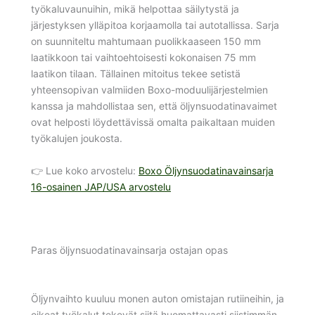
työkaluvaunuihin, mikä helpottaa säilytystä ja
järjestyksen ylläpitoa korjaamolla tai autotallissa. Sarja
on suunniteltu mahtumaan puolikkaaseen 150 mm
laatikkoon tai vaihtoehtoisesti kokonaisen 75 mm
laatikon tilaan. Tällainen mitoitus tekee setistä
yhteensopivan valmiiden Boxo-moduulijärjestelmien
kanssa ja mahdollistaa sen, että öljynsuodatinavaimet
ovat helposti löydettävissä omalta paikaltaan muiden
työkalujen joukosta.
👉 Lue koko arvostelu:
Boxo Öljynsuodatinavainsarja
16-osainen JAP/USA arvostelu
Paras öljynsuodatinavainsarja ostajan opas
Öljynvaihto kuuluu monen auton omistajan rutiineihin, ja
oikeat työkalut tekevät siitä huomattavasti siistimmän