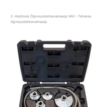
3. Hubitools Öljynsuodatinavainsarja VAG – Tehokas
öljynsuodatinavainsarja