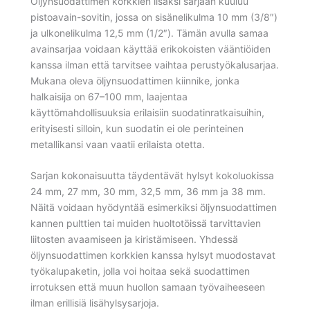
Öljynsuodattimen korkkien lisäksi sarjaan kuuluu
pistoavain-sovitin, jossa on sisänelikulma 10 mm (3/8″)
ja ulkonelikulma 12,5 mm (1/2″). Tämän avulla samaa
avainsarjaa voidaan käyttää erikokoisten vääntiöiden
kanssa ilman että tarvitsee vaihtaa perustyökalusarjaa.
Mukana oleva öljynsuodattimen kiinnike, jonka
halkaisija on 67–100 mm, laajentaa
käyttömahdollisuuksia erilaisiin suodatinratkaisuihin,
erityisesti silloin, kun suodatin ei ole perinteinen
metallikansi vaan vaatii erilaista otetta.
Sarjan kokonaisuutta täydentävät hylsyt kokoluokissa
24 mm, 27 mm, 30 mm, 32,5 mm, 36 mm ja 38 mm.
Näitä voidaan hyödyntää esimerkiksi öljynsuodattimen
kannen pulttien tai muiden huoltotöissä tarvittavien
liitosten avaamiseen ja kiristämiseen. Yhdessä
öljynsuodattimen korkkien kanssa hylsyt muodostavat
työkalupaketin, jolla voi hoitaa sekä suodattimen
irrotuksen että muun huollon samaan työvaiheeseen
ilman erillisiä lisähylsysarjoja.