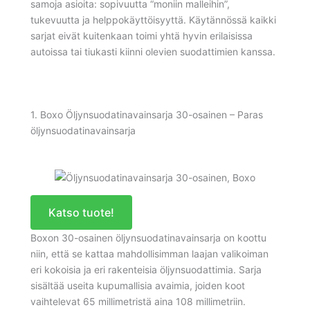
samoja asioita: sopivuutta “moniin malleihin”,
tukevuutta ja helppokäyttöisyyttä. Käytännössä kaikki
sarjat eivät kuitenkaan toimi yhtä hyvin erilaisissa
autoissa tai tiukasti kiinni olevien suodattimien kanssa.
1. Boxo Öljynsuodatinavainsarja 30-osainen – Paras
öljynsuodatinavainsarja
Katso tuote!
Boxon 30-osainen öljynsuodatinavainsarja on koottu
niin, että se kattaa mahdollisimman laajan valikoiman
eri kokoisia ja eri rakenteisia öljynsuodattimia. Sarja
sisältää useita kupumallisia avaimia, joiden koot
vaihtelevat 65 millimetristä aina 108 millimetriin.