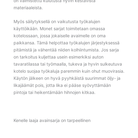
on valmistettu kulutusta hyvin kestävistä
materiaaleista.
Myös säilytyksellä on vaikutusta työkalujen
käyttöikään. Monet sarjat toimitetaan omassa
kotelossaan, jossa jokaiselle avaimelle on oma
paikkansa. Tämä helpottaa työkalujen järjestyksessä
pitämistä ja vähentää niiden kolhiintumista. Jos sarja
on tarkoitus kuljettaa usein esimerkiksi auton
tavaratilassa tai työmaalla, tukeva ja hyvin sulkeutuva
kotelo suojaa työkaluja paremmin kuin ohut muovirasia.
Käytön jälkeen on hyvä pyyhkäistä suurimmat öljy- ja
likajäämät pois, jotta lika ei pääse syövyttämään
pintoja tai heikentämään hihnojen kitkaa.
Kenelle laaja avainsarja on tarpeellinen