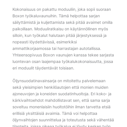
Kokonaisuus on pakattu moduuliin, joka sopii suoraan
Boxon työkaluvaunuihin. Tämä helpottaa sarjan
säilyttämistä ja kuljettamista sekä pitää avaimet omilla
paikoillaan. Moduuliratkaisu on käytännöllinen myös
silloin, kun työkalut halutaan pitää järjestyksessä ja
nopeasti löydettävissä, esimerkiksi
ammattikorjaamossa tai harrastajan autotallissa.
Yhteensopivuus Boxon vaunujen kanssa tekee sarjasta
luontevan osan laajempaa työkalukokonaisuutta, jossa
eri moduulit täydentävät toisiaan.
Öljynsuodatinavainsarja on mitoitettu palvelemaan
sekä yleisimpien henkilöautojen että monien muiden
ajoneuvojen ja koneiden suodatinhuoltoja. Eri koko- ja
kärkivaihtoehdot mahdollistavat sen, että sama sarja
soveltuu monenlaisiin huoltotöihin ilman tarvetta etsiä
erillisiä yksittäisiä avaimia. Tämä voi helpottaa
öljynvaihtojen suunnittelua ja toteutusta sekä vähentää
tilanteita, joissa oikeaa työkalua ei löydy kesken työn.