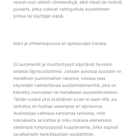
reunat ovat siististi viimeisteltyjä, eikä niissä ole teräviä
purseita, jotka voisivat vahingoittaa suodattimen
pintaa tai käyttäjän käsiä.
Koko ja yhteensopivuus eri ajoneuvojen kanssa
Eri automerkit ja moottorityypit käyttävät hyvinkin
erilaisia öljynsuodattimia. Joissain autoissa suodatin on
metallinen purkkimainen rakenne, toisissa taas
käytetään vaihdettavaa suodatinelementtiä, joka on
kierretty muoviseen tai metalliseen suodatinkoteloon.
Tämän vuoksi yksi yksittäinen avain ei usein riitä, jos
tarkoitus on huoltaa useampaa eri ajoneuvoa.
Avainsarjaa valitessa kannattaa tarkistaa, mitä
kokoalueita se kattaa ja onko mukana esimerkiksi
yleisimpiä hylsytyyppisiä kuppiavaimia, jotka sopivat
tavallisimpiin henkilöautojen suodattimiin.