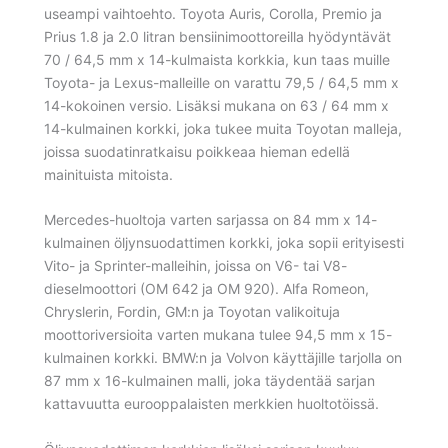
useampi vaihtoehto. Toyota Auris, Corolla, Premio ja
Prius 1.8 ja 2.0 litran bensiinimoottoreilla hyödyntävät
70 / 64,5 mm x 14-kulmaista korkkia, kun taas muille
Toyota- ja Lexus-malleille on varattu 79,5 / 64,5 mm x
14-kokoinen versio. Lisäksi mukana on 63 / 64 mm x
14-kulmainen korkki, joka tukee muita Toyotan malleja,
joissa suodatinratkaisu poikkeaa hieman edellä
mainituista mitoista.
Mercedes-huoltoja varten sarjassa on 84 mm x 14-
kulmainen öljynsuodattimen korkki, joka sopii erityisesti
Vito- ja Sprinter-malleihin, joissa on V6- tai V8-
dieselmoottori (OM 642 ja OM 920). Alfa Romeon,
Chryslerin, Fordin, GM:n ja Toyotan valikoituja
moottoriversioita varten mukana tulee 94,5 mm x 15-
kulmainen korkki. BMW:n ja Volvon käyttäjille tarjolla on
87 mm x 16-kulmainen malli, joka täydentää sarjan
kattavuutta eurooppalaisten merkkien huoltotöissä.