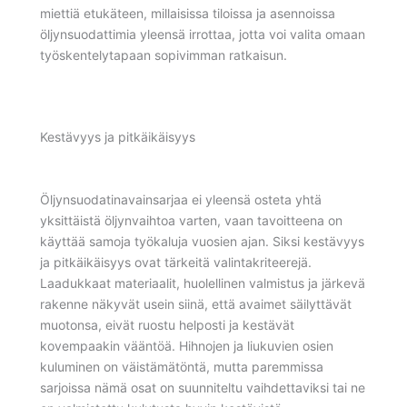
miettiä etukäteen, millaisissa tiloissa ja asennoissa
öljynsuodattimia yleensä irrottaa, jotta voi valita omaan
työskentelytapaan sopivimman ratkaisun.
Kestävyys ja pitkäikäisyys
Öljynsuodatinavainsarjaa ei yleensä osteta yhtä
yksittäistä öljynvaihtoa varten, vaan tavoitteena on
käyttää samoja työkaluja vuosien ajan. Siksi kestävyys
ja pitkäikäisyys ovat tärkeitä valintakriteerejä.
Laadukkaat materiaalit, huolellinen valmistus ja järkevä
rakenne näkyvät usein siinä, että avaimet säilyttävät
muotonsa, eivät ruostu helposti ja kestävät
kovempaakin vääntöä. Hihnojen ja liukuvien osien
kuluminen on väistämätöntä, mutta paremmissa
sarjoissa nämä osat on suunniteltu vaihdettaviksi tai ne