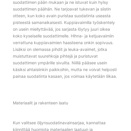
suodattimen pään mukaan ja ne istuvat kuin hylsy
suodattimen päähän. Ne tarjoavat tukevan ja siistin
otteen, kun koko avain puristaa suodatinta useasta
pisteestä samanaikaisesti. Kuppiavaimilla työskentely
on usein miellyttävää, jos sarjasta löytyy juuri oikea
koko kyseiselle suodattimelle. Hihna- ja ketjuavaimiin
verrattuna kuppiavaimien haasteena onkin sopivuus.
Lisäksi on olemassa pihdit ja leuka-avaimet, jotka
muistuttavat suurehkoja pihtejä ja puristuvat
suodattimen ympärille sivuilta. Niillä pääsee usein
käsiksi ahtaisiinkin paikkoihin, mutta ne voivat helposti
painaa suodatinta kasaan, jos voimaa käytetään liikaa.
Materiaalit ja rakenteen laatu
Kun valitsee öljynsuodatinavainsarjaa, kannattaa
kiinnittää huomiota materiaalien laatuun ja