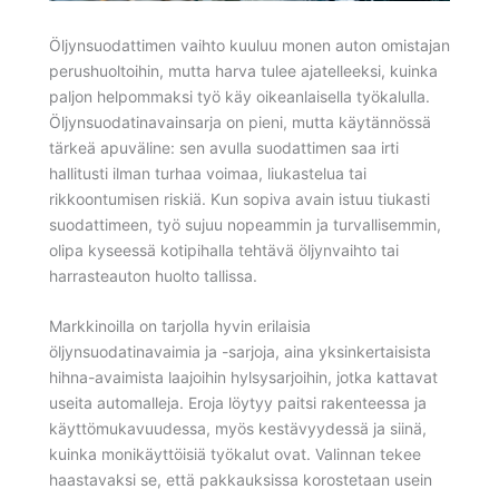
Öljynsuodattimen vaihto kuuluu monen auton omistajan
perushuoltoihin, mutta harva tulee ajatelleeksi, kuinka
paljon helpommaksi työ käy oikeanlaisella työkalulla.
Öljynsuodatinavainsarja on pieni, mutta käytännössä
tärkeä apuväline: sen avulla suodattimen saa irti
hallitusti ilman turhaa voimaa, liukastelua tai
rikkoontumisen riskiä. Kun sopiva avain istuu tiukasti
suodattimeen, työ sujuu nopeammin ja turvallisemmin,
olipa kyseessä kotipihalla tehtävä öljynvaihto tai
harrasteauton huolto tallissa.
Markkinoilla on tarjolla hyvin erilaisia
öljynsuodatinavaimia ja -sarjoja, aina yksinkertaisista
hihna-avaimista laajoihin hylsysarjoihin, jotka kattavat
useita automalleja. Eroja löytyy paitsi rakenteessa ja
käyttömukavuudessa, myös kestävyydessä ja siinä,
kuinka monikäyttöisiä työkalut ovat. Valinnan tekee
haastavaksi se, että pakkauksissa korostetaan usein