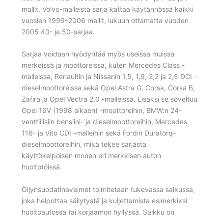
mallit. Volvo-malleista sarja kattaa käytännössä kaikki
vuosien 1999–2006 mallit, lukuun ottamatta vuoden
2005 40- ja 50-sarjaa.
Sarjaa voidaan hyödyntää myös useissa muissa
merkeissä ja moottoreissa, kuten Mercedes Class -
malleissa, Renaultin ja Nissanin 1,5, 1,9, 2,2 ja 2,5 DCI -
dieselmoottoreissa sekä Opel Astra G, Corsa, Corsa B,
Zafira ja Opel Vectra 2.0 -malleissa. Lisäksi se soveltuu
Opel 16V (1998 alkaen) -moottoreihin, BMW:n 24-
venttiilisiin bensiini- ja dieselmoottoreihin, Mercedes
116- ja Vito CDI -malleihin sekä Fordin Duratorq-
dieselmoottoreihin, mikä tekee sarjasta
käyttökelpoisen monen eri merkkisen auton
huoltotöissä.
Öljynsuodatinavaimet toimitetaan tukevassa salkussa,
joka helpottaa säilytystä ja kuljettamista esimerkiksi
huoltoautossa tai korjaamon hyllyssä. Salkku on