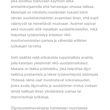
joka soveltuu toistuvaan käyttöön sekä
ammattikorjaamolla että harrastajan omassa tallissa.
Materiaali on mitoitettu kestämään tiukasti kiinni
olevien suodatinkoteloiden avaamisen ilman, että kupit
vääntyvät tai menettävät muotoaan. Avaimet sopivat
sekä muovisiin että metallisiin suodatinkoteloihin, mikä
helpottaa työskentelyä erilaisten VAG-
moottoriversioiden parissa ja vähentää erillisten
työkalujen tarvetta.
Setti sisältää neljä erikokoista kuppimallista avainta,
joilla katetaan yleisimmät VAG-suodatinratkaisut.
Mukana on lisäksi poistoletku, joka helpottaa öljyn
hallittua poistamista ja tekee työskentelystä siistimpää.
Yhdessä nämä osat muodostavat kokonaisuuden,
jonka avulla öljynvaihto ja suodattimen irrotus voidaan
tehdä hallitusti ilman ylimääräistä voimaa tai
improvisoituja työkaluja.
Öljynsuodatinavainsarja toimitetaan muovisessa