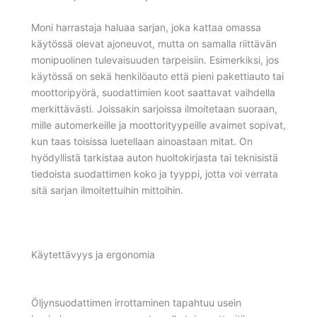
Moni harrastaja haluaa sarjan, joka kattaa omassa
käytössä olevat ajoneuvot, mutta on samalla riittävän
monipuolinen tulevaisuuden tarpeisiin. Esimerkiksi, jos
käytössä on sekä henkilöauto että pieni pakettiauto tai
moottoripyörä, suodattimien koot saattavat vaihdella
merkittävästi. Joissakin sarjoissa ilmoitetaan suoraan,
mille automerkeille ja moottorityypeille avaimet sopivat,
kun taas toisissa luetellaan ainoastaan mitat. On
hyödyllistä tarkistaa auton huoltokirjasta tai teknisistä
tiedoista suodattimen koko ja tyyppi, jotta voi verrata
sitä sarjan ilmoitettuihin mittoihin.
Käytettävyys ja ergonomia
Öljynsuodattimen irrottaminen tapahtuu usein