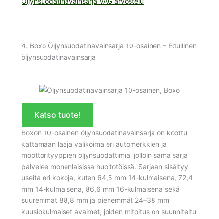
Öljynsuodatinavainsarja VAG arvostelu
4. Boxo Öljynsuodatinavainsarja 10-osainen – Edullinen
öljynsuodatinavainsarja
Katso tuote!
Boxon 10-osainen öljynsuodatinavainsarja on koottu
kattamaan laaja valikoima eri automerkkien ja
moottorityyppien öljynsuodattimia, jolloin sama sarja
palvelee monenlaisissa huoltotöissä. Sarjaan sisältyy
useita eri kokoja, kuten 64,5 mm 14-kulmaisena, 72,4
mm 14-kulmaisena, 86,6 mm 16-kulmaisena sekä
suuremmat 88,8 mm ja pienemmät 24–38 mm
kuusiokulmaiset avaimet, joiden mitoitus on suunniteltu