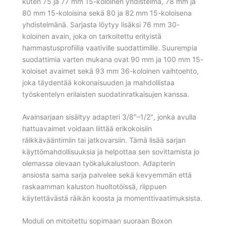
kuten 75 ja 77 mm 15-koloinen yhdistelmä, 78 mm ja
80 mm 15-koloisina sekä 80 ja 82 mm 15-koloisena
yhdistelmänä. Sarjasta löytyy lisäksi 76 mm 30-
koloinen avain, joka on tarkoitettu erityistä
hammastusprofiilia vaativille suodattimille. Suurempia
suodattimia varten mukana ovat 90 mm ja 100 mm 15-
koloiset avaimet sekä 93 mm 36-koloinen vaihtoehto,
joka täydentää kokonaisuuden ja mahdollistaa
työskentelyn erilaisten suodatinratkaisujen kanssa.
Avainsarjaan sisältyy adapteri 3/8″–1/2″, jonka avulla
hattuavaimet voidaan liittää erikokoisiin
räikkävääntimiin tai jatkovarsiin. Tämä lisää sarjan
käyttömahdollisuuksia ja helpottaa sen sovittamista jo
olemassa olevaan työkalukalustoon. Adapterin
ansiosta sama sarja palvelee sekä kevyemmän että
raskaamman kaluston huoltotöissä, riippuen
käytettävästä räikän koosta ja momenttivaatimuksista.
Moduli on mitoitettu sopimaan suoraan Boxon