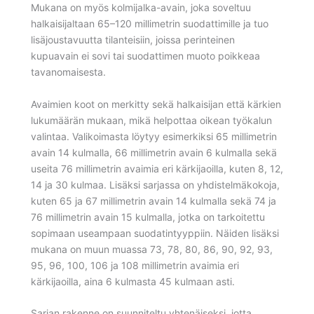
Mukana on myös kolmijalka-avain, joka soveltuu
halkaisijaltaan 65–120 millimetrin suodattimille ja tuo
lisäjoustavuutta tilanteisiin, joissa perinteinen
kupuavain ei sovi tai suodattimen muoto poikkeaa
tavanomaisesta.
Avaimien koot on merkitty sekä halkaisijan että kärkien
lukumäärän mukaan, mikä helpottaa oikean työkalun
valintaa. Valikoimasta löytyy esimerkiksi 65 millimetrin
avain 14 kulmalla, 66 millimetrin avain 6 kulmalla sekä
useita 76 millimetrin avaimia eri kärkijaoilla, kuten 8, 12,
14 ja 30 kulmaa. Lisäksi sarjassa on yhdistelmäkokoja,
kuten 65 ja 67 millimetrin avain 14 kulmalla sekä 74 ja
76 millimetrin avain 15 kulmalla, jotka on tarkoitettu
sopimaan useampaan suodatintyyppiin. Näiden lisäksi
mukana on muun muassa 73, 78, 80, 86, 90, 92, 93,
95, 96, 100, 106 ja 108 millimetrin avaimia eri
kärkijaoilla, aina 6 kulmasta 45 kulmaan asti.
Sarjan rakenne on suunniteltu yhtenäiseksi, jotta