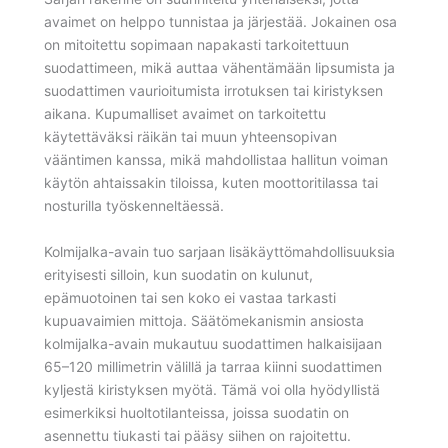
avaimet on helppo tunnistaa ja järjestää. Jokainen osa
on mitoitettu sopimaan napakasti tarkoitettuun
suodattimeen, mikä auttaa vähentämään lipsumista ja
suodattimen vaurioitumista irrotuksen tai kiristyksen
aikana. Kupumalliset avaimet on tarkoitettu
käytettäväksi räikän tai muun yhteensopivan
vääntimen kanssa, mikä mahdollistaa hallitun voiman
käytön ahtaissakin tiloissa, kuten moottoritilassa tai
nosturilla työskenneltäessä.
Kolmijalka-avain tuo sarjaan lisäkäyttömahdollisuuksia
erityisesti silloin, kun suodatin on kulunut,
epämuotoinen tai sen koko ei vastaa tarkasti
kupuavaimien mittoja. Säätömekanismin ansiosta
kolmijalka-avain mukautuu suodattimen halkaisijaan
65–120 millimetrin välillä ja tarraa kiinni suodattimen
kyljestä kiristyksen myötä. Tämä voi olla hyödyllistä
esimerkiksi huoltotilanteissa, joissa suodatin on
asennettu tiukasti tai pääsy siihen on rajoitettu.