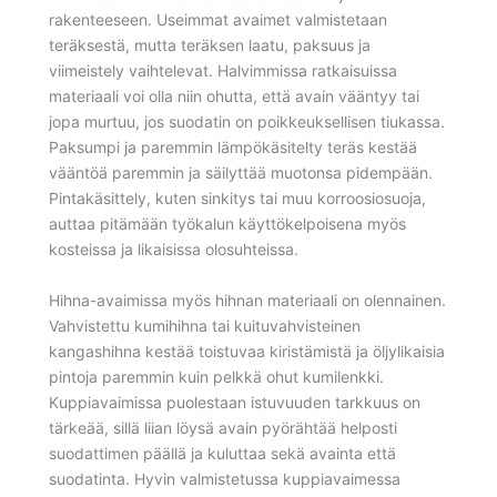
rakenteeseen. Useimmat avaimet valmistetaan
teräksestä, mutta teräksen laatu, paksuus ja
viimeistely vaihtelevat. Halvimmissa ratkaisuissa
materiaali voi olla niin ohutta, että avain vääntyy tai
jopa murtuu, jos suodatin on poikkeuksellisen tiukassa.
Paksumpi ja paremmin lämpökäsitelty teräs kestää
vääntöä paremmin ja säilyttää muotonsa pidempään.
Pintakäsittely, kuten sinkitys tai muu korroosiosuoja,
auttaa pitämään työkalun käyttökelpoisena myös
kosteissa ja likaisissa olosuhteissa.
Hihna-avaimissa myös hihnan materiaali on olennainen.
Vahvistettu kumihihna tai kuituvahvisteinen
kangashihna kestää toistuvaa kiristämistä ja öljylikaisia
pintoja paremmin kuin pelkkä ohut kumilenkki.
Kuppiavaimissa puolestaan istuvuuden tarkkuus on
tärkeää, sillä liian löysä avain pyörähtää helposti
suodattimen päällä ja kuluttaa sekä avainta että
suodatinta. Hyvin valmistetussa kuppiavaimessa