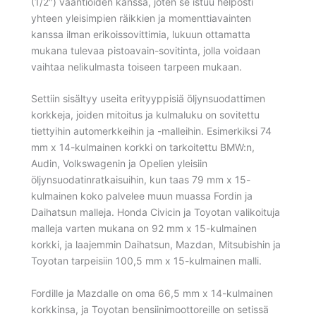
(1/2″) vääntiöiden kanssa, joten se istuu helposti
yhteen yleisimpien räikkien ja momenttiavainten
kanssa ilman erikoissovittimia, lukuun ottamatta
mukana tulevaa pistoavain-sovitinta, jolla voidaan
vaihtaa nelikulmasta toiseen tarpeen mukaan.
Settiin sisältyy useita erityyppisiä öljynsuodattimen
korkkeja, joiden mitoitus ja kulmaluku on sovitettu
tiettyihin automerkkeihin ja -malleihin. Esimerkiksi 74
mm x 14-kulmainen korkki on tarkoitettu BMW:n,
Audin, Volkswagenin ja Opelien yleisiin
öljynsuodatinratkaisuihin, kun taas 79 mm x 15-
kulmainen koko palvelee muun muassa Fordin ja
Daihatsun malleja. Honda Civicin ja Toyotan valikoituja
malleja varten mukana on 92 mm x 15-kulmainen
korkki, ja laajemmin Daihatsun, Mazdan, Mitsubishin ja
Toyotan tarpeisiin 100,5 mm x 15-kulmainen malli.
Fordille ja Mazdalle on oma 66,5 mm x 14-kulmainen
korkkinsa, ja Toyotan bensiinimoottoreille on setissä