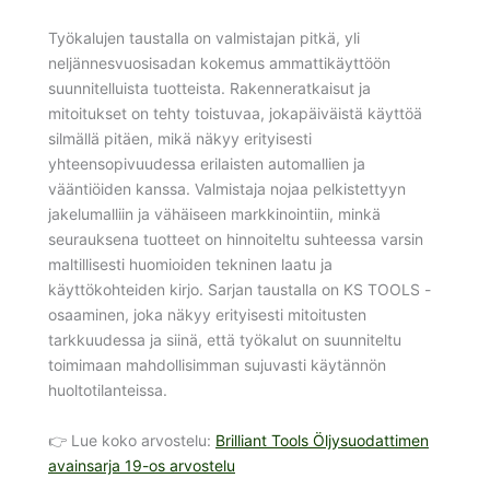
Työkalujen taustalla on valmistajan pitkä, yli
neljännesvuosisadan kokemus ammattikäyttöön
suunnitelluista tuotteista. Rakenneratkaisut ja
mitoitukset on tehty toistuvaa, jokapäiväistä käyttöä
silmällä pitäen, mikä näkyy erityisesti
yhteensopivuudessa erilaisten automallien ja
vääntiöiden kanssa. Valmistaja nojaa pelkistettyyn
jakelumalliin ja vähäiseen markkinointiin, minkä
seurauksena tuotteet on hinnoiteltu suhteessa varsin
maltillisesti huomioiden tekninen laatu ja
käyttökohteiden kirjo. Sarjan taustalla on KS TOOLS -
osaaminen, joka näkyy erityisesti mitoitusten
tarkkuudessa ja siinä, että työkalut on suunniteltu
toimimaan mahdollisimman sujuvasti käytännön
huoltotilanteissa.
👉 Lue koko arvostelu:
Brilliant Tools Öljysuodattimen
avainsarja 19-os arvostelu