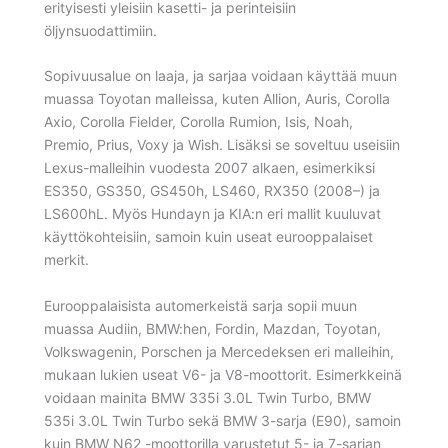
erityisesti yleisiin kasetti- ja perinteisiin
öljynsuodattimiin.
Sopivuusalue on laaja, ja sarjaa voidaan käyttää muun
muassa Toyotan malleissa, kuten Allion, Auris, Corolla
Axio, Corolla Fielder, Corolla Rumion, Isis, Noah,
Premio, Prius, Voxy ja Wish. Lisäksi se soveltuu useisiin
Lexus-malleihin vuodesta 2007 alkaen, esimerkiksi
ES350, GS350, GS450h, LS460, RX350 (2008–) ja
LS600hL. Myös Hundayn ja KIA:n eri mallit kuuluvat
käyttökohteisiin, samoin kuin useat eurooppalaiset
merkit.
Eurooppalaisista automerkeistä sarja sopii muun
muassa Audiin, BMW:hen, Fordin, Mazdan, Toyotan,
Volkswagenin, Porschen ja Mercedeksen eri malleihin,
mukaan lukien useat V6- ja V8-moottorit. Esimerkkeinä
voidaan mainita BMW 335i 3.0L Twin Turbo, BMW
535i 3.0L Twin Turbo sekä BMW 3-sarja (E90), samoin
kuin BMW N62 -moottorilla varustetut 5- ja 7-sarjan