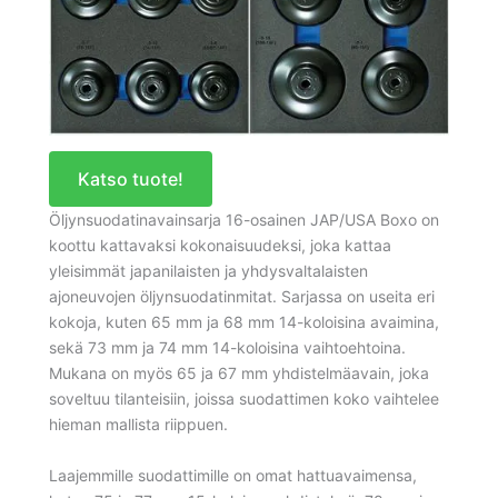
Katso tuote!
Öljynsuodatinavainsarja 16-osainen JAP/USA Boxo on
koottu kattavaksi kokonaisuudeksi, joka kattaa
yleisimmät japanilaisten ja yhdysvaltalaisten
ajoneuvojen öljynsuodatinmitat. Sarjassa on useita eri
kokoja, kuten 65 mm ja 68 mm 14-koloisina avaimina,
sekä 73 mm ja 74 mm 14-koloisina vaihtoehtoina.
Mukana on myös 65 ja 67 mm yhdistelmäavain, joka
soveltuu tilanteisiin, joissa suodattimen koko vaihtelee
hieman mallista riippuen.
Laajemmille suodattimille on omat hattuavaimensa,