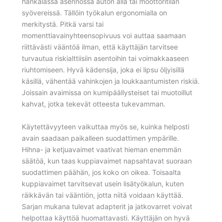
hankalassa asennossa auton alla tai moottoritilan
syövereissä. Tällöin työkalun ergonomialla on
merkitystä. Pitkä varsi tai
momenttiavainyhteensopivuus voi auttaa saamaan
riittävästi vääntöä ilman, että käyttäjän tarvitsee
turvautua riskialttiisiin asentoihin tai voimakkaaseen
riuhtomiseen. Hyvä kädensija, joka ei lipsu öljyisillä
käsillä, vähentää vahinkojen ja loukkaantumisten riskiä.
Joissain avaimissa on kumipäällysteiset tai muotoillut
kahvat, jotka tekevät otteesta tukevamman.
Käytettävyyteen vaikuttaa myös se, kuinka helposti
avain saadaan paikalleen suodattimen ympärille.
Hihna- ja ketjuavaimet vaativat hieman enemmän
säätöä, kun taas kuppiavaimet napsahtavat suoraan
suodattimen päähän, jos koko on oikea. Toisaalta
kuppiavaimet tarvitsevat usein lisätyökalun, kuten
räikkävän tai vääntiön, jotta niitä voidaan käyttää.
Sarjan mukana tulevat adapterit ja jatkovarret voivat
helpottaa käyttöä huomattavasti. Käyttäjän on hyvä