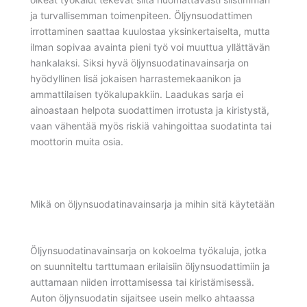
ja turvallisemman toimenpiteen. Öljynsuodattimen
irrottaminen saattaa kuulostaa yksinkertaiselta, mutta
ilman sopivaa avainta pieni työ voi muuttua yllättävän
hankalaksi. Siksi hyvä öljynsuodatinavainsarja on
hyödyllinen lisä jokaisen harrastemekaanikon ja
ammattilaisen työkalupakkiin. Laadukas sarja ei
ainoastaan helpota suodattimen irrotusta ja kiristystä,
vaan vähentää myös riskiä vahingoittaa suodatinta tai
moottorin muita osia.
Mikä on öljynsuodatinavainsarja ja mihin sitä käytetään
Öljynsuodatinavainsarja on kokoelma työkaluja, jotka
on suunniteltu tarttumaan erilaisiin öljynsuodattimiin ja
auttamaan niiden irrottamisessa tai kiristämisessä.
Auton öljynsuodatin sijaitsee usein melko ahtaassa