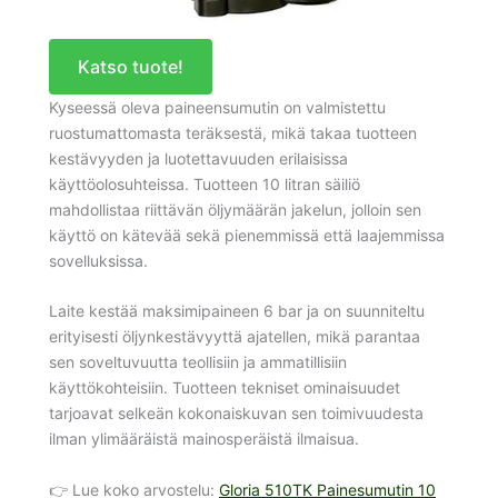
Katso tuote!
Kyseessä oleva paineensumutin on valmistettu
ruostumattomasta teräksestä, mikä takaa tuotteen
kestävyyden ja luotettavuuden erilaisissa
käyttöolosuhteissa. Tuotteen 10 litran säiliö
mahdollistaa riittävän öljymäärän jakelun, jolloin sen
käyttö on kätevää sekä pienemmissä että laajemmissa
sovelluksissa.
Laite kestää maksimipaineen 6 bar ja on suunniteltu
erityisesti öljynkestävyyttä ajatellen, mikä parantaa
sen soveltuvuutta teollisiin ja ammatillisiin
käyttökohteisiin. Tuotteen tekniset ominaisuudet
tarjoavat selkeän kokonaiskuvan sen toimivuudesta
ilman ylimääräistä mainosperäistä ilmaisua.
👉 Lue koko arvostelu:
Gloria 510TK Painesumutin 10