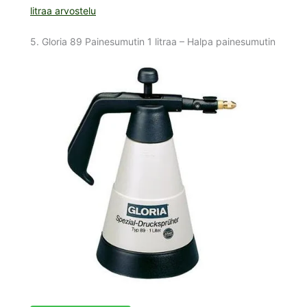
litraa arvostelu
5. Gloria 89 Painesumutin 1 litraa – Halpa painesumutin