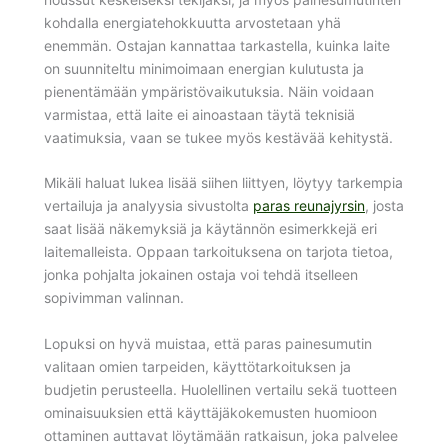
kohdalla energiatehokkuutta arvostetaan yhä
enemmän. Ostajan kannattaa tarkastella, kuinka laite
on suunniteltu minimoimaan energian kulutusta ja
pienentämään ympäristövaikutuksia. Näin voidaan
varmistaa, että laite ei ainoastaan täytä teknisiä
vaatimuksia, vaan se tukee myös kestävää kehitystä.
Mikäli haluat lukea lisää siihen liittyen, löytyy tarkempia
vertailuja ja analyysia sivustolta
paras reunajyrsin
, josta
saat lisää näkemyksiä ja käytännön esimerkkejä eri
laitemalleista. Oppaan tarkoituksena on tarjota tietoa,
jonka pohjalta jokainen ostaja voi tehdä itselleen
sopivimman valinnan.
Lopuksi on hyvä muistaa, että paras painesumutin
valitaan omien tarpeiden, käyttötarkoituksen ja
budjetin perusteella. Huolellinen vertailu sekä tuotteen
ominaisuuksien että käyttäjäkokemusten huomioon
ottaminen auttavat löytämään ratkaisun, joka palvelee