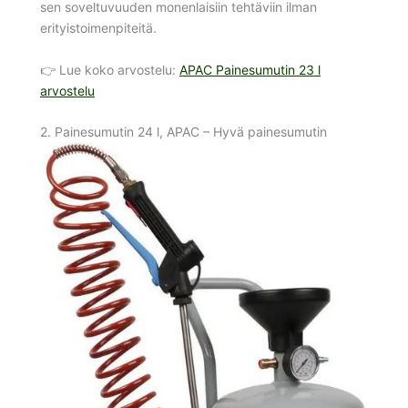
sen soveltuvuuden monenlaisiin tehtäviin ilman
erityistoimenpiteitä.
👉 Lue koko arvostelu:
APAC Painesumutin 23 l
arvostelu
2. Painesumutin 24 l, APAC – Hyvä painesumutin