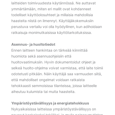
laitteiden toimivuudesta käytännössä. Ne auttavat
ymmärtämään, miten eri mallit ovat kohdanneet
todelliset käyttöolosuhteet ja millaisia mahdollisia
haasteita niistä on ilmennyt. Käyttäjäkokemuksiin
perustuva vertailu voi olla hyödyllinen, kun adihoidaan
ratkaisuja monimutkaisissa käyttötarkoituksissa.
Asennus- ja huoltotiedot
Ennen laitteen hankintaa on tärkeää kiinnittää
huomiota sekä asennusohjeisiin että
huoltovaatimuksiin. Hyvin dokumentoidut ohjeet ja
selkeä huolto-ohjelma voivat varmistaa, että laite toimii
odotetusti pitkään. Näin käyttäjä saa varmuuden siitä,
että mahdolliset ongelmat voidaan ratkaista
tehokkaasti semmoisissa tilanteissa, joissa laitteelle
aiheutuu kulumista tai muita haasteita.
Ympäristöystävällisyys ja energiatehokkuus
Nykyaikaisissa laitteissa ympäristöystävällisyys on
noussut keskeiseksi tekijäksi, ja myös painesumutinten