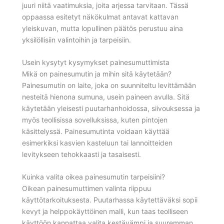
juuri niitä vaatimuksia, joita arjessa tarvitaan. Tässä
oppaassa esitetyt näkökulmat antavat kattavan
yleiskuvan, mutta lopullinen päätös perustuu aina
yksilöllisiin valintoihin ja tarpeisiin.
Usein kysytyt kysymykset painesumuttimista
Mikä on painesumutin ja mihin sitä käytetään?
Painesumutin on laite, joka on suunniteltu levittämään
nesteitä hienona sumuna, usein paineen avulla. Sitä
käytetään yleisesti puutarhanhoidossa, siivouksessa ja
myös teollisissa sovelluksissa, kuten pintojen
käsittelyssä. Painesumutinta voidaan käyttää
esimerkiksi kasvien kasteluun tai lannoitteiden
levitykseen tehokkaasti ja tasaisesti.
Kuinka valita oikea painesumutin tarpeisiini?
Oikean painesumuttimen valinta riippuu
käyttötarkoituksesta. Puutarhassa käytettäväksi sopii
kevyt ja helppokäyttöinen malli, kun taas teolliseen
käyttöön kannattaa valita kestävämpi ja suuremman