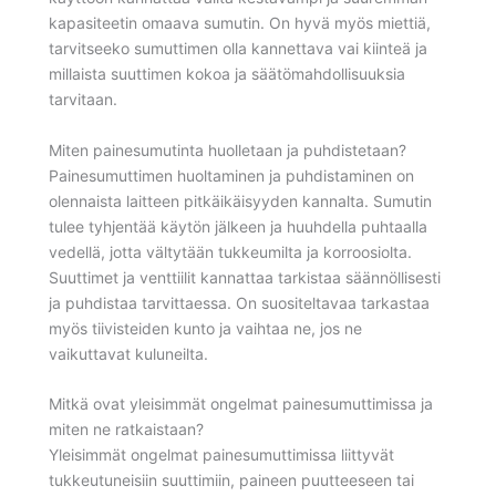
kapasiteetin omaava sumutin. On hyvä myös miettiä,
tarvitseeko sumuttimen olla kannettava vai kiinteä ja
millaista suuttimen kokoa ja säätömahdollisuuksia
tarvitaan.
Miten painesumutinta huolletaan ja puhdistetaan?
Painesumuttimen huoltaminen ja puhdistaminen on
olennaista laitteen pitkäikäisyyden kannalta. Sumutin
tulee tyhjentää käytön jälkeen ja huuhdella puhtaalla
vedellä, jotta vältytään tukkeumilta ja korroosiolta.
Suuttimet ja venttiilit kannattaa tarkistaa säännöllisesti
ja puhdistaa tarvittaessa. On suositeltavaa tarkastaa
myös tiivisteiden kunto ja vaihtaa ne, jos ne
vaikuttavat kuluneilta.
Mitkä ovat yleisimmät ongelmat painesumuttimissa ja
miten ne ratkaistaan?
Yleisimmät ongelmat painesumuttimissa liittyvät
tukkeutuneisiin suuttimiin, paineen puutteeseen tai