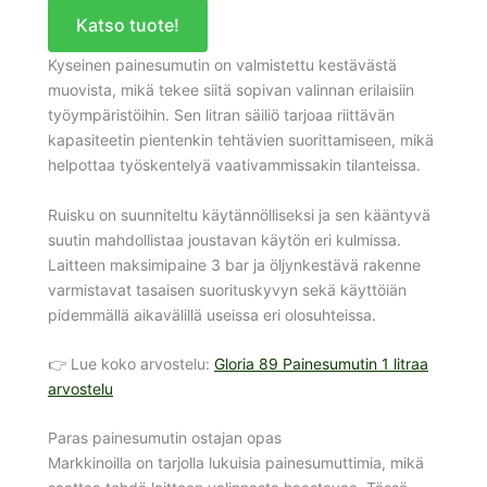
Katso tuote!
Kyseinen painesumutin on valmistettu kestävästä
muovista, mikä tekee siitä sopivan valinnan erilaisiin
työympäristöihin. Sen litran säiliö tarjoaa riittävän
kapasiteetin pientenkin tehtävien suorittamiseen, mikä
helpottaa työskentelyä vaativammissakin tilanteissa.
Ruisku on suunniteltu käytännölliseksi ja sen kääntyvä
suutin mahdollistaa joustavan käytön eri kulmissa.
Laitteen maksimipaine 3 bar ja öljynkestävä rakenne
varmistavat tasaisen suorituskyvyn sekä käyttöiän
pidemmällä aikavälillä useissa eri olosuhteissa.
👉 Lue koko arvostelu:
Gloria 89 Painesumutin 1 litraa
arvostelu
Paras painesumutin ostajan opas
Markkinoilla on tarjolla lukuisia painesumuttimia, mikä