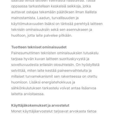
saattaa tehdä laitteen valinnasta haastavaa. Tässä
oppaassa tarkastellaan keskeisiä seikkoja, jotka
auttavat ostajaa tekemään päätöksen ilman liiallista
mainostamista. Laadun, turvallisuuden ja
käyttömukavuuden lisäksi on tärkeää perehtyä laitteen
teknisiin ominaisuuksiin sekä sen asennukseen ja
huoltoon, jotta laite palvelee pitkään.
Tuotteen tekniset ominaisuudet
Painesumuttimen teknisten ominaisuuksien tutuskelu
tarjoaa hyvän kuvan laitteen suorituskyvystä ja
soveltuvuudesta erilaisiin olosuhteisiin. On hyödyllistä
selvittää, miten laite kestää paineenvaihteluita ja
millaiset turvamekanismit sen rakenteessa on otettu
huomioon. Lisäksi energiatehokkuus ja
sähkönkulutuksen tarkastelu voivat antaa lisäarvoa
laitetta arvioitaessa.
Käyttäjäkokemukset ja arvostelut
Monet käyttäjäarvostelut tarjoavat arvokasta tietoa