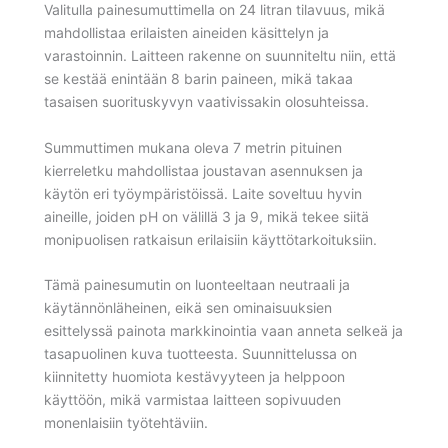
Valitulla painesumuttimella on 24 litran tilavuus, mikä
mahdollistaa erilaisten aineiden käsittelyn ja
varastoinnin. Laitteen rakenne on suunniteltu niin, että
se kestää enintään 8 barin paineen, mikä takaa
tasaisen suorituskyvyn vaativissakin olosuhteissa.
Summuttimen mukana oleva 7 metrin pituinen
kierreletku mahdollistaa joustavan asennuksen ja
käytön eri työympäristöissä. Laite soveltuu hyvin
aineille, joiden pH on välillä 3 ja 9, mikä tekee siitä
monipuolisen ratkaisun erilaisiin käyttötarkoituksiin.
Tämä painesumutin on luonteeltaan neutraali ja
käytännönläheinen, eikä sen ominaisuuksien
esittelyssä painota markkinointia vaan anneta selkeä ja
tasapuolinen kuva tuotteesta. Suunnittelussa on
kiinnitetty huomiota kestävyyteen ja helppoon
käyttöön, mikä varmistaa laitteen sopivuuden
monenlaisiin työtehtäviin.