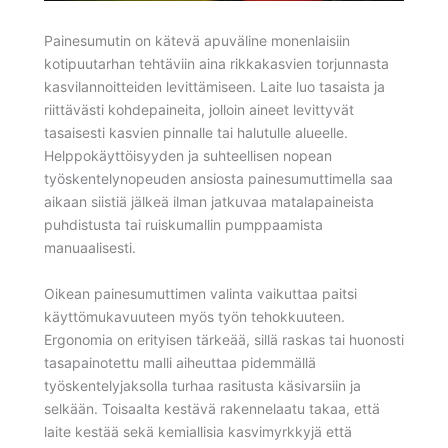
Painesumutin on kätevä apuväline monenlaisiin
kotipuutarhan tehtäviin aina rikkakasvien torjunnasta
kasvilannoitteiden levittämiseen. Laite luo tasaista ja
riittävästi kohdepaineita, jolloin aineet levittyvät
tasaisesti kasvien pinnalle tai halutulle alueelle.
Helppokäyttöisyyden ja suhteellisen nopean
työskentelynopeuden ansiosta painesumuttimella saa
aikaan siistiä jälkeä ilman jatkuvaa matalapaineista
puhdistusta tai ruiskumallin pumppaamista
manuaalisesti.
Oikean painesumuttimen valinta vaikuttaa paitsi
käyttömukavuuteen myös työn tehokkuuteen.
Ergonomia on erityisen tärkeää, sillä raskas tai huonosti
tasapainotettu malli aiheuttaa pidemmällä
työskentelyjaksolla turhaa rasitusta käsivarsiin ja
selkään. Toisaalta kestävä rakennelaatu takaa, että
laite kestää sekä kemiallisia kasvimyrkkyjä että