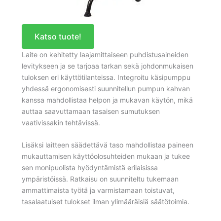
Katso tuote!
Laite on kehitetty laajamittaiseen puhdistusaineiden
levitykseen ja se tarjoaa tarkan sekä johdonmukaisen
tuloksen eri käyttötilanteissa. Integroitu käsipumppu
yhdessä ergonomisesti suunnitellun pumpun kahvan
kanssa mahdollistaa helpon ja mukavan käytön, mikä
auttaa saavuttamaan tasaisen sumutuksen
vaativissakin tehtävissä.
Lisäksi laitteen säädettävä taso mahdollistaa paineen
mukauttamisen käyttöolosuhteiden mukaan ja tukee
sen monipuolista hyödyntämistä erilaisissa
ympäristöissä. Ratkaisu on suunniteltu tukemaan
ammattimaista työtä ja varmistamaan toistuvat,
tasalaatuiset tulokset ilman ylimääräisiä säätötoimia.