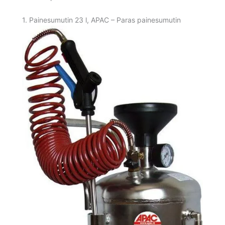
1. Painesumutin 23 l, APAC – Paras painesumutin