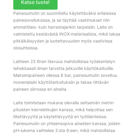
Katso tuote!
Painesumutin on suunniteltu käytettäväksi erilaisissa
painesovelluksissa, ja se täyttää vaatimukset niin
ammattilais- kuin harrastajankin tarpeisiin. Laite on
valmistettu kestävästä INOX-materiaalista, mikä takaa
pitkäikäisyyden ja luotettavuuden myös vaativissa
olosuhteissa.
Laitteen 23 litran tilavuus mahdollistaa työskentelyn
tehokkaasti ilman tarvetta jatkuville käyttökatkoille.
Maksimipaineen ollessa 8 bar, painesumutin soveltuu
monenlaisiin käyttötarkoituksiin ja takaa riittävän
paineen siirrossa eri aineita.
Laite toimitetaan mukana olevalla seitsemän metrin
pituisten kierreletkujen kanssa, mikä helpottaa sen
liitettävyyttä ja käytettävyyttä eri työtilanteissa.
Painesumutin on yhteensopiva aineiden kanssa, joiden
pH-lukema vaihtelee 3:sta 9:een, mikä mahdollistaa