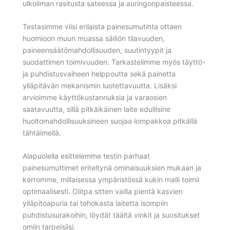
ulkoilman rasitusta sateessa ja auringonpaisteessa.
Testasimme viisi erilaista painesumutinta ottaen
huomioon muun muassa säiliön tilavuuden,
paineensäätömahdollisuuden, suutintyypit ja
suodattimen toimivuuden. Tarkastelimme myös täyttö-
ja puhdistusvaiheen helppoutta sekä painetta
ylläpitävän mekanismin luotettavuutta. Lisäksi
arvioimme käyttökustannuksia ja varaosien
saatavuutta, sillä pitkäikäinen laite edullisine
huoltomahdollisuuksineen suojaa lompakkoa pitkällä
tähtäimellä.
Alapuolella esittelemme testin parhaat
painesumuttimet eriteltynä ominaisuuksien mukaan ja
kerromme, millaisessa ympäristössä kukin malli toimii
optimaalisesti. Olitpa sitten vailla pientä kasvien
ylläpitoapuria tai tehokasta laitetta isompiin
puhdistusurakoihin, löydät täältä vinkit ja suositukset
omiin tarpeisiisi.