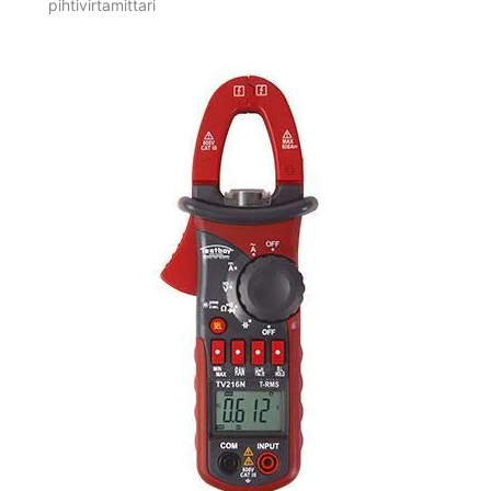
pihtivirtamittari