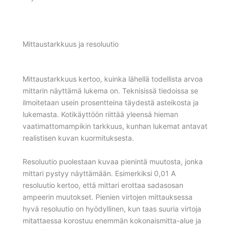
Mittaustarkkuus ja resoluutio
Mittaustarkkuus kertoo, kuinka lähellä todellista arvoa
mittarin näyttämä lukema on. Teknisissä tiedoissa se
ilmoitetaan usein prosentteina täydestä asteikosta ja
lukemasta. Kotikäyttöön riittää yleensä hieman
vaatimattomampikin tarkkuus, kunhan lukemat antavat
realistisen kuvan kuormituksesta.
Resoluutio puolestaan kuvaa pienintä muutosta, jonka
mittari pystyy näyttämään. Esimerkiksi 0,01 A
resoluutio kertoo, että mittari erottaa sadasosan
ampeerin muutokset. Pienien virtojen mittauksessa
hyvä resoluutio on hyödyllinen, kun taas suuria virtoja
mitattaessa korostuu enemmän kokonaismitta-alue ja