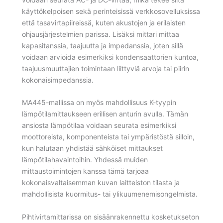
käyttökelpoisen sekä perinteisissä verkkosovelluksissa
että tasavirtapiireissä, kuten akustojen ja erilaisten
ohjausjärjestelmien parissa. Lisäksi mittari mittaa
kapasitanssia, taajuutta ja impedanssia, joten sillä
voidaan arvioida esimerkiksi kondensaattorien kuntoa,
taajuusmuuttajien toimintaan liittyviä arvoja tai piirin
kokonaisimpedanssia.
MA445-mallissa on myös mahdollisuus K-tyypin
lämpötilamittaukseen erillisen anturin avulla. Tämän
ansiosta lämpötilaa voidaan seurata esimerkiksi
moottoreista, komponenteista tai ympäristöstä silloin,
kun halutaan yhdistää sähköiset mittaukset
lämpötilahavaintoihin. Yhdessä muiden
mittaustoimintojen kanssa tämä tarjoaa
kokonaisvaltaisemman kuvan laitteiston tilasta ja
mahdollisista kuormitus- tai ylikuumenemisongelmista.
Pihtivirtamittarissa on sisäänrakennettu kosketukseton