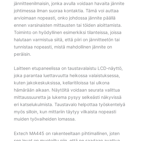
jännitteenilmaisin, jonka avulla voidaan havaita jännite
johtimessa ilman suoraa kontaktia. Tämä voi auttaa
arvioimaan nopeasti, onko johdossa jännite päällä
ennen varsinaisten mittausten tai töiden aloittamista.
Toiminto on hyödyllinen esimerkiksi tilanteissa, joissa
halutaan varmistua siitä, että piiri on jännitteetön tai
tunnistaa nopeasti, mistä mahdollinen jännite on
peräisin.
Laitteen etupaneelissa on taustavalaistu LCD-näyttö,
joka parantaa luettavuutta heikossa valaistuksessa,
kuten jakokeskuksissa, kellaritiloissa tai ulkona
hämärään aikaan. Näytöltä voidaan seurata valittua
mittaussuuretta ja lukema pysyy selkeästi näkyvissä
eri katselukulmista. Taustavalo helpottaa työskentelyä
myös silloin, kun mittariin täytyy vilkaista nopeasti
muiden työvaiheiden lomassa.
Extech MA445 on rakenteeltaan pihtimallinen, joten
sen leuat on muotoiltu niin, että ne saadaan avattua