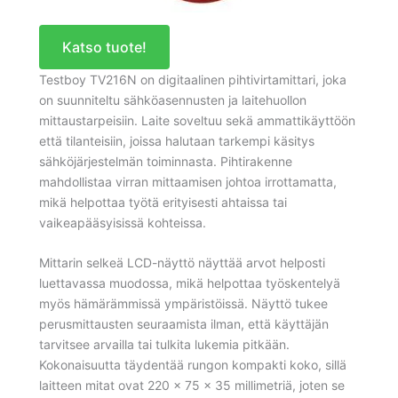
Katso tuote!
Testboy TV216N on digitaalinen pihtivirtamittari, joka
on suunniteltu sähköasennusten ja laitehuollon
mittaustarpeisiin. Laite soveltuu sekä ammattikäyttöön
että tilanteisiin, joissa halutaan tarkempi käsitys
sähköjärjestelmän toiminnasta. Pihtirakenne
mahdollistaa virran mittaamisen johtoa irrottamatta,
mikä helpottaa työtä erityisesti ahtaissa tai
vaikeapääsyisissä kohteissa.
Mittarin selkeä LCD-näyttö näyttää arvot helposti
luettavassa muodossa, mikä helpottaa työskentelyä
myös hämärämmissä ympäristöissä. Näyttö tukee
perusmittausten seuraamista ilman, että käyttäjän
tarvitsee arvailla tai tulkita lukemia pitkään.
Kokonaisuutta täydentää rungon kompakti koko, sillä
laitteen mitat ovat 220 × 75 × 35 millimetriä, joten se