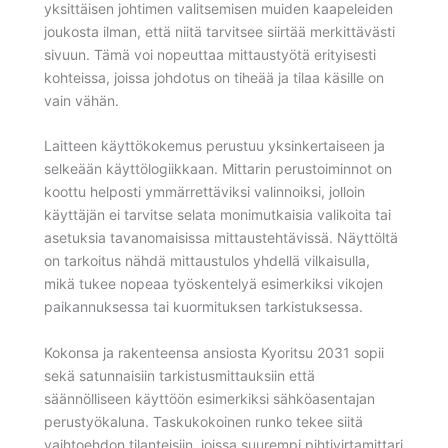
yksittäisen johtimen valitsemisen muiden kaapeleiden
joukosta ilman, että niitä tarvitsee siirtää merkittävästi
sivuun. Tämä voi nopeuttaa mittaustyötä erityisesti
kohteissa, joissa johdotus on tiheää ja tilaa käsille on
vain vähän.
Laitteen käyttökokemus perustuu yksinkertaiseen ja
selkeään käyttölogiikkaan. Mittarin perustoiminnot on
koottu helposti ymmärrettäviksi valinnoiksi, jolloin
käyttäjän ei tarvitse selata monimutkaisia valikoita tai
asetuksia tavanomaisissa mittaustehtävissä. Näyttöltä
on tarkoitus nähdä mittaustulos yhdellä vilkaisulla,
mikä tukee nopeaa työskentelyä esimerkiksi vikojen
paikannuksessa tai kuormituksen tarkistuksessa.
Kokonsa ja rakenteensa ansiosta Kyoritsu 2031 sopii
sekä satunnaisiin tarkistusmittauksiin että
säännölliseen käyttöön esimerkiksi sähköasentajan
perustyökaluna. Taskukokoinen runko tekee siitä
vaihtoehdon tilanteisiin, joissa suurempi pihtivirtamittari