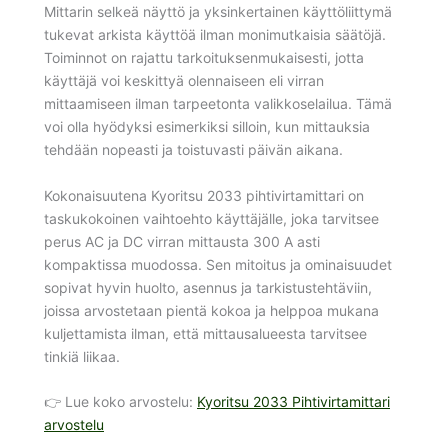
Mittarin selkeä näyttö ja yksinkertainen käyttöliittymä
tukevat arkista käyttöä ilman monimutkaisia säätöjä.
Toiminnot on rajattu tarkoituksenmukaisesti, jotta
käyttäjä voi keskittyä olennaiseen eli virran
mittaamiseen ilman tarpeetonta valikkoselailua. Tämä
voi olla hyödyksi esimerkiksi silloin, kun mittauksia
tehdään nopeasti ja toistuvasti päivän aikana.
Kokonaisuutena Kyoritsu 2033 pihtivirtamittari on
taskukokoinen vaihtoehto käyttäjälle, joka tarvitsee
perus AC ja DC virran mittausta 300 A asti
kompaktissa muodossa. Sen mitoitus ja ominaisuudet
sopivat hyvin huolto, asennus ja tarkistustehtäviin,
joissa arvostetaan pientä kokoa ja helppoa mukana
kuljettamista ilman, että mittausalueesta tarvitsee
tinkiä liikaa.
👉 Lue koko arvostelu:
Kyoritsu 2033 Pihtivirtamittari
arvostelu