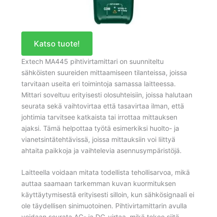
Katso tuote!
Extech MA445 pihtivirtamittari on suunniteltu
sähköisten suureiden mittaamiseen tilanteissa, joissa
tarvitaan useita eri toimintoja samassa laitteessa.
Mittari soveltuu erityisesti olosuhteisiin, joissa halutaan
seurata sekä vaihtovirtaa että tasavirtaa ilman, että
johtimia tarvitsee katkaista tai irrottaa mittauksen
ajaksi. Tämä helpottaa työtä esimerkiksi huolto- ja
vianetsintätehtävissä, joissa mittauksiin voi liittyä
ahtaita paikkoja ja vaihtelevia asennusympäristöjä.
Laitteella voidaan mitata todellista tehollisarvoa, mikä
auttaa saamaan tarkemman kuvan kuormituksen
käyttäytymisestä erityisesti silloin, kun sähkösignaali ei
ole täydellisen sinimuotoinen. Pihtivirtamittarin avulla
voidaan seurata AC- ja DC-virtaa, mikä tekee siitä