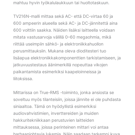
mahtuu hyvin työkalulaukkuun tai huoltotaskuun.
TV216N-malli mittaa sekä AC- että DC-virtaa 60 ja
600 ampeerin alueella sekä AC- ja DC-jännitettä aina
600 volttiin saakka. Näiden lisäksi laitteella voidaan
mitata vastusarvoja välillä 0–60 megaohmia, mikä
riittää useimpiin sähkö- ja elektroniikkahuollon
perusmittauksiin. Mukana oleva dioditesteri tuo
lisäapua elektroniikkakomponenttien tarkistamiseen, ja
jatkuvuustestaus äänimerkillä nopeuttaa vikojen
paikantamista esimerkiksi kaapeloinneissa ja
liitoksissa.
Mittarissa on True-RMS -toiminto, jonka ansiosta se
soveltuu myös tilanteisiin, joissa jännite ei ole puhdasta
siniaaltoa. Tämä on hyödyllistä esimerkiksi
audiovahvistimien, inverttereiden ja muiden
hakkuritekniikkaan perustuvien laitteiden
mittauksessa, joissa perinteinen mittari voi antaa
harhaanjohtavia lukemia. Näin saadaan tarkempi kuva