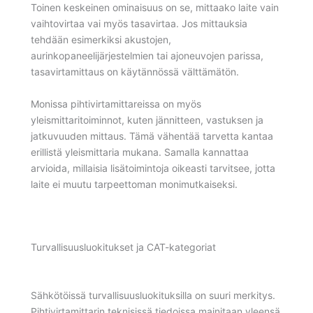
Toinen keskeinen ominaisuus on se, mittaako laite vain
vaihtovirtaa vai myös tasavirtaa. Jos mittauksia
tehdään esimerkiksi akustojen,
aurinkopaneelijärjestelmien tai ajoneuvojen parissa,
tasavirtamittaus on käytännössä välttämätön.
Monissa pihtivirtamittareissa on myös
yleismittaritoiminnot, kuten jännitteen, vastuksen ja
jatkuvuuden mittaus. Tämä vähentää tarvetta kantaa
erillistä yleismittaria mukana. Samalla kannattaa
arvioida, millaisia lisätoimintoja oikeasti tarvitsee, jotta
laite ei muutu tarpeettoman monimutkaiseksi.
Turvallisuusluokitukset ja CAT-kategoriat
Sähkötöissä turvallisuusluokituksilla on suuri merkitys.
Pihtivirtamittarin teknisissä tiedoissa mainitaan yleensä