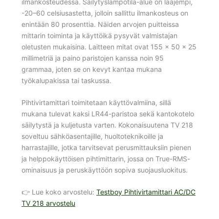
ilmankosteudessa. Säilytyslämpötila-alue on laajempi,
-20–60 celsiusastetta, jolloin sallittu ilmankosteus on
enintään 80 prosenttia. Näiden arvojen puitteissa
mittarin toiminta ja käyttöikä pysyvät valmistajan
oletusten mukaisina. Laitteen mitat ovat 155 x 50 x 25
millimetriä ja paino paristojen kanssa noin 95
grammaa, joten se on kevyt kantaa mukana
työkalupakissa tai taskussa.
Pihtivirtamittari toimitetaan käyttövalmiina, sillä
mukana tulevat kaksi LR44-paristoa sekä kantokotelo
säilytystä ja kuljetusta varten. Kokonaisuutena TV 218
soveltuu sähköasentajille, huoltoteknikoille ja
harrastajille, jotka tarvitsevat perusmittauksiin pienen
ja helppokäyttöisen pihtimittarin, jossa on True-RMS-
ominaisuus ja peruskäyttöön sopiva suojausluokitus.
👉 Lue koko arvostelu:
Testboy Pihtivirtamittari AC/DC
TV 218 arvostelu