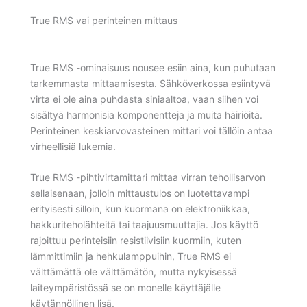
True RMS vai perinteinen mittaus
True RMS -ominaisuus nousee esiin aina, kun puhutaan
tarkemmasta mittaamisesta. Sähköverkossa esiintyvä
virta ei ole aina puhdasta siniaaltoa, vaan siihen voi
sisältyä harmonisia komponentteja ja muita häiriöitä.
Perinteinen keskiarvovasteinen mittari voi tällöin antaa
virheellisiä lukemia.
True RMS -pihtivirtamittari mittaa virran tehollisarvon
sellaisenaan, jolloin mittaustulos on luotettavampi
erityisesti silloin, kun kuormana on elektroniikkaa,
hakkuriteholähteitä tai taajuusmuuttajia. Jos käyttö
rajoittuu perinteisiin resistiivisiin kuormiin, kuten
lämmittimiin ja hehkulamppuihin, True RMS ei
välttämättä ole välttämätön, mutta nykyisessä
laiteympäristössä se on monelle käyttäjälle
käytännöllinen lisä.