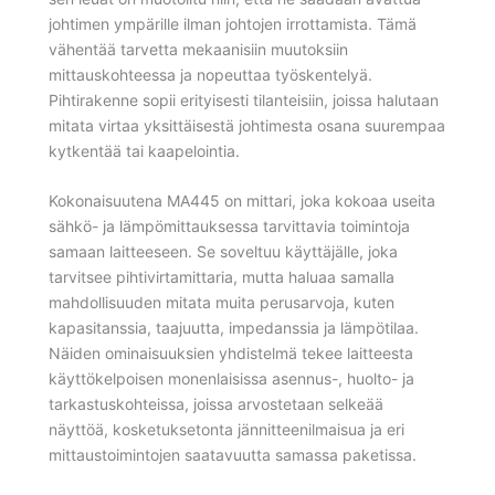
johtimen ympärille ilman johtojen irrottamista. Tämä
vähentää tarvetta mekaanisiin muutoksiin
mittauskohteessa ja nopeuttaa työskentelyä.
Pihtirakenne sopii erityisesti tilanteisiin, joissa halutaan
mitata virtaa yksittäisestä johtimesta osana suurempaa
kytkentää tai kaapelointia.
Kokonaisuutena MA445 on mittari, joka kokoaa useita
sähkö- ja lämpömittauksessa tarvittavia toimintoja
samaan laitteeseen. Se soveltuu käyttäjälle, joka
tarvitsee pihtivirtamittaria, mutta haluaa samalla
mahdollisuuden mitata muita perusarvoja, kuten
kapasitanssia, taajuutta, impedanssia ja lämpötilaa.
Näiden ominaisuuksien yhdistelmä tekee laitteesta
käyttökelpoisen monenlaisissa asennus-, huolto- ja
tarkastuskohteissa, joissa arvostetaan selkeää
näyttöä, kosketuksetonta jännitteenilmaisua ja eri
mittaustoimintojen saatavuutta samassa paketissa.