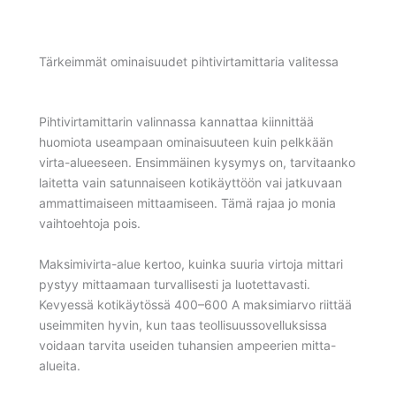
Tärkeimmät ominaisuudet pihtivirtamittaria valitessa
Pihtivirtamittarin valinnassa kannattaa kiinnittää
huomiota useampaan ominaisuuteen kuin pelkkään
virta-alueeseen. Ensimmäinen kysymys on, tarvitaanko
laitetta vain satunnaiseen kotikäyttöön vai jatkuvaan
ammattimaiseen mittaamiseen. Tämä rajaa jo monia
vaihtoehtoja pois.
Maksimivirta-alue kertoo, kuinka suuria virtoja mittari
pystyy mittaamaan turvallisesti ja luotettavasti.
Kevyessä kotikäytössä 400–600 A maksimiarvo riittää
useimmiten hyvin, kun taas teollisuussovelluksissa
voidaan tarvita useiden tuhansien ampeerien mitta-
alueita.