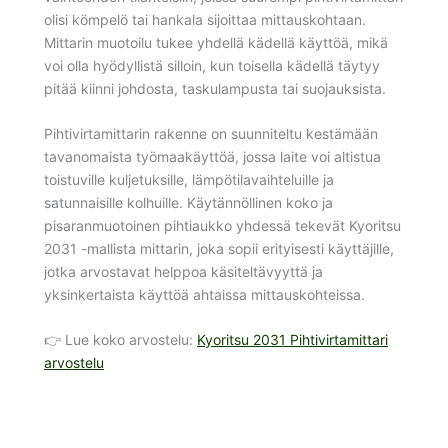
olisi kömpelö tai hankala sijoittaa mittauskohtaan.
Mittarin muotoilu tukee yhdellä kädellä käyttöä, mikä
voi olla hyödyllistä silloin, kun toisella kädellä täytyy
pitää kiinni johdosta, taskulampusta tai suojauksista.
Pihtivirtamittarin rakenne on suunniteltu kestämään
tavanomaista työmaakäyttöä, jossa laite voi altistua
toistuville kuljetuksille, lämpötilavaihteluille ja
satunnaisille kolhuille. Käytännöllinen koko ja
pisaranmuotoinen pihtiaukko yhdessä tekevät Kyoritsu
2031 -mallista mittarin, joka sopii erityisesti käyttäjille,
jotka arvostavat helppoa käsiteltävyyttä ja
yksinkertaista käyttöä ahtaissa mittauskohteissa.
👉 Lue koko arvostelu:
Kyoritsu 2031 Pihtivirtamittari
arvostelu