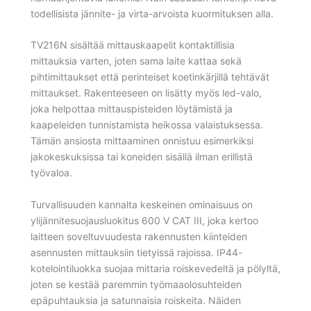
todellisista jännite- ja virta-arvoista kuormituksen alla.
TV216N sisältää mittauskaapelit kontaktillisia
mittauksia varten, joten sama laite kattaa sekä
pihtimittaukset että perinteiset koetinkärjillä tehtävät
mittaukset. Rakenteeseen on lisätty myös led-valo,
joka helpottaa mittauspisteiden löytämistä ja
kaapeleiden tunnistamista heikossa valaistuksessa.
Tämän ansiosta mittaaminen onnistuu esimerkiksi
jakokeskuksissa tai koneiden sisällä ilman erillistä
työvaloa.
Turvallisuuden kannalta keskeinen ominaisuus on
ylijännitesuojausluokitus 600 V CAT III, joka kertoo
laitteen soveltuvuudesta rakennusten kiinteiden
asennusten mittauksiin tietyissä rajoissa. IP44-
kotelointiluokka suojaa mittaria roiskevedeltä ja pölyltä,
joten se kestää paremmin työmaaolosuhteiden
epäpuhtauksia ja satunnaisia roiskeita. Näiden