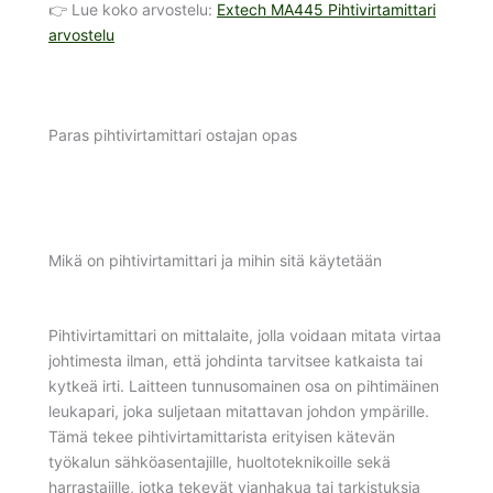
👉 Lue koko arvostelu:
Extech MA445 Pihtivirtamittari
arvostelu
Paras pihtivirtamittari ostajan opas
Mikä on pihtivirtamittari ja mihin sitä käytetään
Pihtivirtamittari on mittalaite, jolla voidaan mitata virtaa
johtimesta ilman, että johdinta tarvitsee katkaista tai
kytkeä irti. Laitteen tunnusomainen osa on pihtimäinen
leukapari, joka suljetaan mitattavan johdon ympärille.
Tämä tekee pihtivirtamittarista erityisen kätevän
työkalun sähköasentajille, huoltoteknikoille sekä
harrastajille, jotka tekevät vianhakua tai tarkistuksia