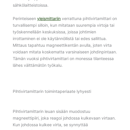
sähkölaitteistoissa.
Perinteiseen
yleismittariin
verrattuna pihtivirtamittari on
turvallisempi silloin, kun mitataan suurempia virtoja tai
työskennellään keskuksissa, joissa johtimien
irrottaminen ei ole käytännöllistä tai edes sallittua.
Mittaus tapahtuu magneettikentän avulla, joten virta
voidaan mitata koskematta varsinaiseen johdinpintaan.
Tämän vuoksi pihtivirtamittari on monessa tilanteessa
lähes välttämätön työkalu.
Pihtivirtamittarin toimintaperiaate lyhyesti
Pihtivirtamittarin leuan sisään muodostuu
magneettipiiri, joka reagoi johdossa kulkevaan virtaan.
Kun johdossa kulkee virta, se synnyttää