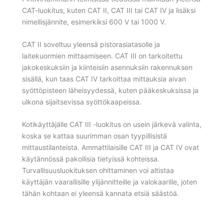
CAT-luokitus, kuten CAT II, CAT III tai CAT IV ja lisäksi
nimellisjännite, esimerkiksi 600 V tai 1000 V.
CAT II soveltuu yleensä pistorasiatasolle ja
laitekuormien mittaamiseen. CAT III on tarkoitettu
jakokeskuksiin ja kiinteisiin asennuksiin rakennuksen
sisällä, kun taas CAT IV tarkoittaa mittauksia aivan
syöttöpisteen läheisyydessä, kuten pääkeskuksissa ja
ulkona sijaitsevissa syöttökaapeissa.
Kotikäyttäjälle CAT III -luokitus on usein järkevä valinta,
koska se kattaa suurimman osan tyypillisistä
mittaustilanteista. Ammattilaisille CAT III ja CAT IV ovat
käytännössä pakollisia tietyissä kohteissa.
Turvallisuusluokituksen ohittaminen voi altistaa
käyttäjän vaarallisille ylijännitteille ja valokaarille, joten
tähän kohtaan ei yleensä kannata etsiä säästöä.