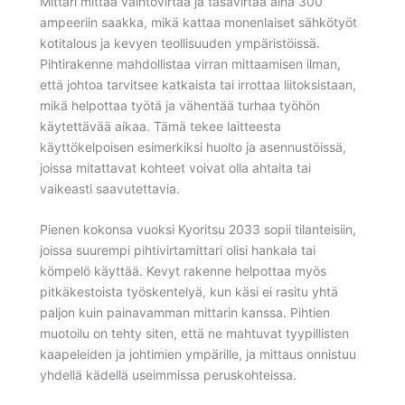
Mittari mittaa vaihtovirtaa ja tasavirtaa aina 300
ampeeriin saakka, mikä kattaa monenlaiset sähkötyöt
kotitalous ja kevyen teollisuuden ympäristöissä.
Pihtirakenne mahdollistaa virran mittaamisen ilman,
että johtoa tarvitsee katkaista tai irrottaa liitoksistaan,
mikä helpottaa työtä ja vähentää turhaa työhön
käytettävää aikaa. Tämä tekee laitteesta
käyttökelpoisen esimerkiksi huolto ja asennustöissä,
joissa mitattavat kohteet voivat olla ahtaita tai
vaikeasti saavutettavia.
Pienen kokonsa vuoksi Kyoritsu 2033 sopii tilanteisiin,
joissa suurempi pihtivirtamittari olisi hankala tai
kömpelö käyttää. Kevyt rakenne helpottaa myös
pitkäkestoista työskentelyä, kun käsi ei rasitu yhtä
paljon kuin painavamman mittarin kanssa. Pihtien
muotoilu on tehty siten, että ne mahtuvat tyypillisten
kaapeleiden ja johtimien ympärille, ja mittaus onnistuu
yhdellä kädellä useimmissa peruskohteissa.