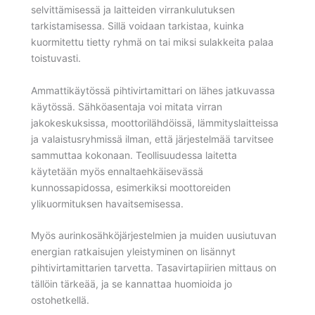
selvittämisessä ja laitteiden virrankulutuksen
tarkistamisessa. Sillä voidaan tarkistaa, kuinka
kuormitettu tietty ryhmä on tai miksi sulakkeita palaa
toistuvasti.
Ammattikäytössä pihtivirtamittari on lähes jatkuvassa
käytössä. Sähköasentaja voi mitata virran
jakokeskuksissa, moottorilähdöissä, lämmityslaitteissa
ja valaistusryhmissä ilman, että järjestelmää tarvitsee
sammuttaa kokonaan. Teollisuudessa laitetta
käytetään myös ennaltaehkäisevässä
kunnossapidossa, esimerkiksi moottoreiden
ylikuormituksen havaitsemisessa.
Myös aurinkosähköjärjestelmien ja muiden uusiutuvan
energian ratkaisujen yleistyminen on lisännyt
pihtivirtamittarien tarvetta. Tasavirtapiirien mittaus on
tällöin tärkeää, ja se kannattaa huomioida jo
ostohetkellä.