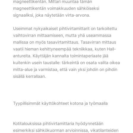
magneettikentän. Mittari muuntaa tämän
magneettikentän voimakkuuden sähköiseksi
signaaliksi, joka näytetään virta-arvona.
Useimmat nykyaikaiset pihtivirtamittarit on tarkoitettu
vaihtovirran mittaamiseen, mutta yhä useammassa
mallissa on myös tasavirtamittaus. Tasavirran mittaus
vaatii hieman kehittyneempää tekniikkaa, kuten Hall-
antureita. Käyttäjän kannalta toimintaperiaate jää
kuitenkin usein taustalle: tärkeintä on osata valita oikea
mitta-alue ja varmistaa, että vain yksi johdin on pihdin
sisällä kerrallaan.
Tyypillisimmät käyttökohteet kotona ja työmaalla
Kotitalouksissa pihtivirtamittaria hyödynnetään
esimerkiksi sähkökuorman arvioinnissa, vikatilanteiden