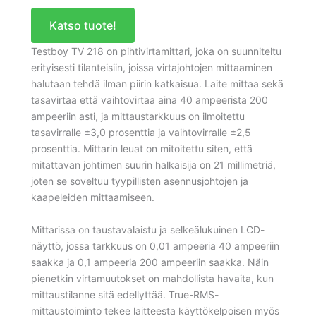
Katso tuote!
Testboy TV 218 on pihtivirtamittari, joka on suunniteltu
erityisesti tilanteisiin, joissa virtajohtojen mittaaminen
halutaan tehdä ilman piirin katkaisua. Laite mittaa sekä
tasavirtaa että vaihtovirtaa aina 40 ampeerista 200
ampeeriin asti, ja mittaustarkkuus on ilmoitettu
tasavirralle ±3,0 prosenttia ja vaihtovirralle ±2,5
prosenttia. Mittarin leuat on mitoitettu siten, että
mitattavan johtimen suurin halkaisija on 21 millimetriä,
joten se soveltuu tyypillisten asennusjohtojen ja
kaapeleiden mittaamiseen.
Mittarissa on taustavalaistu ja selkeälukuinen LCD-
näyttö, jossa tarkkuus on 0,01 ampeeria 40 ampeeriin
saakka ja 0,1 ampeeria 200 ampeeriin saakka. Näin
pienetkin virtamuutokset on mahdollista havaita, kun
mittaustilanne sitä edellyttää. True-RMS-
mittaustoiminto tekee laitteesta käyttökelpoisen myös