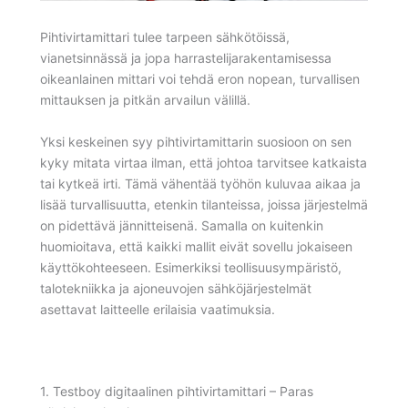
Pihtivirtamittari tulee tarpeen sähkötöissä,
vianetsinnässä ja jopa harrastelijarakentamisessa
oikeanlainen mittari voi tehdä eron nopean, turvallisen
mittauksen ja pitkän arvailun välillä.
Yksi keskeinen syy pihtivirtamittarin suosioon on sen
kyky mitata virtaa ilman, että johtoa tarvitsee katkaista
tai kytkeä irti. Tämä vähentää työhön kuluvaa aikaa ja
lisää turvallisuutta, etenkin tilanteissa, joissa järjestelmä
on pidettävä jännitteisenä. Samalla on kuitenkin
huomioitava, että kaikki mallit eivät sovellu jokaiseen
käyttökohteeseen. Esimerkiksi teollisuusympäristö,
talotekniikka ja ajoneuvojen sähköjärjestelmät
asettavat laitteelle erilaisia vaatimuksia.
1. Testboy digitaalinen pihtivirtamittari – Paras