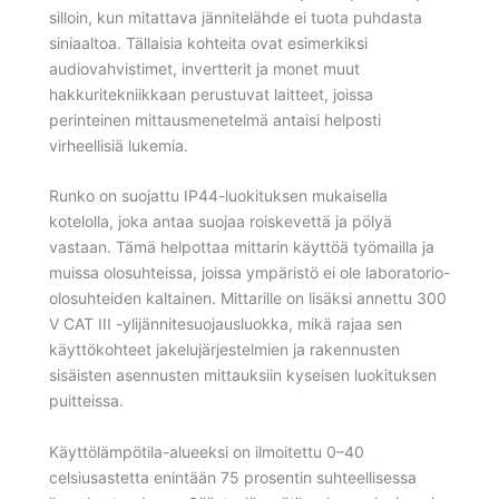
silloin, kun mitattava jännitelähde ei tuota puhdasta
siniaaltoa. Tällaisia kohteita ovat esimerkiksi
audiovahvistimet, invertterit ja monet muut
hakkuritekniikkaan perustuvat laitteet, joissa
perinteinen mittausmenetelmä antaisi helposti
virheellisiä lukemia.
Runko on suojattu IP44-luokituksen mukaisella
kotelolla, joka antaa suojaa roiskevettä ja pölyä
vastaan. Tämä helpottaa mittarin käyttöä työmailla ja
muissa olosuhteissa, joissa ympäristö ei ole laboratorio-
olosuhteiden kaltainen. Mittarille on lisäksi annettu 300
V CAT III -ylijännitesuojausluokka, mikä rajaa sen
käyttökohteet jakelujärjestelmien ja rakennusten
sisäisten asennusten mittauksiin kyseisen luokituksen
puitteissa.
Käyttölämpötila-alueeksi on ilmoitettu 0–40
celsiusastetta enintään 75 prosentin suhteellisessa