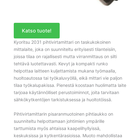
Katso tuote!
Kyoritsu 2031 pihtivirtamittari on taskukokoinen
mittalaite, joka on suunniteltu erityisesti tilanteisiin,
joissa tilaa on rajallisesti mutta virranmittaus on silti
tehtävä luotettavasti. Kevyt ja kompakti runko
helpottaa laitteen kuljettamista mukana työmaalla,
huoltoautossa tai työkaluvyöllä, eikä mittari vie paljon
tilaa työkalupakissa. Pienestä koostaan huolimatta laite
tarjoaa käytännölliset perustoiminnot, joita tarvitaan
sähkökytkentöjen tarkistuksessa ja huoltotöissä.
Pihtivirtamittarin pisaranmuotoinen pihtiaukko on
suunniteltu helpottamaan johtimien ympärille
tarttumista myös ahtaissa kaapelihyllyissä,
keskuksissa ja kytkentärasioissa. Muoto mahdollistaa