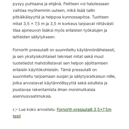
pysyy puhtaana ja ehjänä. Peitteen voi halutessaan
vaihtaa myöhemmin uuteen, mikä lisää tallin
pitkäikäisyyttä ja helppoa kunnossapitoa. Tuotteen
mitat 3,5 x 7,5 m ja 3,5 m korkeus tarjoavat riittävästi
tilaa ajoneuvon lisäksi myös erilaisten työkalujen ja
laitteiden säilytykseen.
Fornorth pressutalli on suunniteltu käytännönläheisesti,
ja sen yksityiskohtaiset tekniset mitat sekä muut
tuotetiedot mahdollistavat sen helpon sijoittamisen
erilaisiin käyttökohteisiin. Tämä pressutalli on
suunniteltu tarjoamaan suojan ja säilytysratkaisun niille,
jotka arvostavat käytännöllisyyttä sekä edullista ja
joustavaa rakentamista ilman monimutkaisia
asennusvaatimuksia.
👉 Lue koko arvostelu:
Fornorth pressutalli 3,5×7,5m
testi