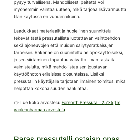
pysyy turvallisena. Mahdollisesti peitettä voi
myöhemmin vaihtaa uuteen, mikä tarjoaa lisävarmuutta
tilan käytössä eri vuodenaikoina.
Laadukkaat materiaalit ja huolellinen suunnittelu
tekevät tästä pressutallista luotettavan vaihtoehdon
sekä ajoneuvojen että muiden säilytysratkaisujen
tarpeisiin. Rakenne on suunniteltu helppokäyttöiseksi,
ja sen siirtäminen tapahtuu vaivatta ilman raskaita
valmisteluita, mikä mahdollistaa sen joustavan
käyttöönoton erilaisissa olosuhteissa. Lisäksi
pressutallin käyttäjälle tarjotaan ilmainen toimitus, mikä
helpottaa kokonaisuuden hankintaa.
👉 Lue koko arvostelu:
Fornorth Pressutalli 2,7×5,1m,
vaaleanharmaa arvostelu
Paras pressutalli ostajan opas