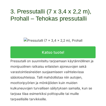
3. Pressutalli (7 x 3,4 x 2,2 m),
Prohall – Tehokas pressutalli
Katso tuote!
Pressutalli on suunniteltu tarjoamaan käytännöllinen ja
monipuolinen ratkaisu erilaisten ajoneuvojen sekä
varastointiesineiden suojaamiseen vaihtelevissa
sääolosuhteissa. Talli mahdollistaa niin autojen,
moottoripyörien ja mönkijöiden kuin muiden
kulkuneuvojen turvallisen säilytyksen samalla, kun se
tarjoaa tilaa esimerkiksi polttopuille tai muille
tarpeellisille tarvikkeille.