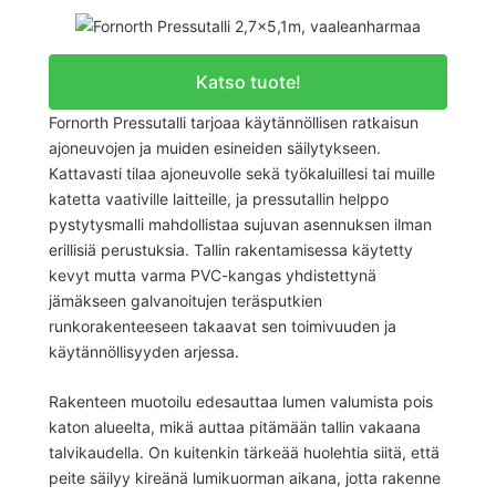
Katso tuote!
Fornorth Pressutalli tarjoaa käytännöllisen ratkaisun
ajoneuvojen ja muiden esineiden säilytykseen.
Kattavasti tilaa ajoneuvolle sekä työkaluillesi tai muille
katetta vaativille laitteille, ja pressutallin helppo
pystytysmalli mahdollistaa sujuvan asennuksen ilman
erillisiä perustuksia. Tallin rakentamisessa käytetty
kevyt mutta varma PVC-kangas yhdistettynä
jämäkseen galvanoitujen teräsputkien
runkorakenteeseen takaavat sen toimivuuden ja
käytännöllisyyden arjessa.
Rakenteen muotoilu edesauttaa lumen valumista pois
katon alueelta, mikä auttaa pitämään tallin vakaana
talvikaudella. On kuitenkin tärkeää huolehtia siitä, että
peite säilyy kireänä lumikuorman aikana, jotta rakenne