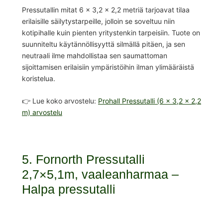
Pressutallin mitat 6 x 3,2 x 2,2 metriä tarjoavat tilaa
erilaisille säilytystarpeille, jolloin se soveltuu niin
kotipihalle kuin pienten yritystenkin tarpeisiin. Tuote on
suunniteltu käytännöllisyyttä silmällä pitäen, ja sen
neutraali ilme mahdollistaa sen saumattoman
sijoittamisen erilaisiin ympäristöihin ilman ylimääräistä
koristelua.
👉 Lue koko arvostelu:
Prohall Pressutalli (6 x 3,2 x 2,2
m) arvostelu
5. Fornorth Pressutalli
2,7×5,1m, vaaleanharmaa –
Halpa pressutalli