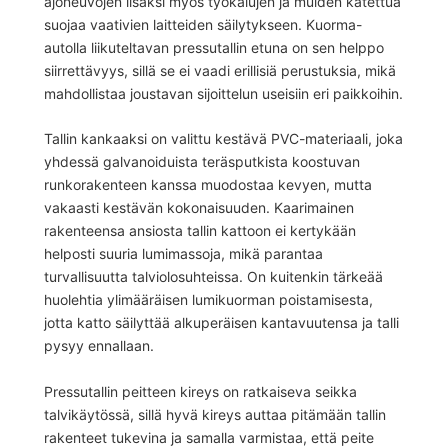
ajoneuvojen lisäksi myös työkalujen ja muiden katettua
suojaa vaativien laitteiden säilytykseen. Kuorma-
autolla liikuteltavan pressutallin etuna on sen helppo
siirrettävyys, sillä se ei vaadi erillisiä perustuksia, mikä
mahdollistaa joustavan sijoittelun useisiin eri paikkoihin.
Tallin kankaaksi on valittu kestävä PVC-materiaali, joka
yhdessä galvanoiduista teräsputkista koostuvan
runkorakenteen kanssa muodostaa kevyen, mutta
vakaasti kestävän kokonaisuuden. Kaarimainen
rakenteensa ansiosta tallin kattoon ei kertykään
helposti suuria lumimassoja, mikä parantaa
turvallisuutta talviolosuhteissa. On kuitenkin tärkeää
huolehtia ylimääräisen lumikuorman poistamisesta,
jotta katto säilyttää alkuperäisen kantavuutensa ja talli
pysyy ennallaan.
Pressutallin peitteen kireys on ratkaiseva seikka
talvikäytössä, sillä hyvä kireys auttaa pitämään tallin
rakenteet tukevina ja samalla varmistaa, että peite