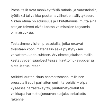
Pressutallit ovat monikäyttöisiä ratkaisuja varastointiin,
työtilaksi tai vaikka puutarhavälineiden säilytykseen.
Niiden etuna on edullisuus ja liikuteltavuus, mutta aina
ostajan toiveet eivät kohtaa valmistajien tarjoamia
ominaisuuksia.
Testasimme viisi eri pressutallia, jotka eroavat
toisistaan koon, materiaalin sekä pystytyksen
vaivattomuuden suhteen. Arvioimme jokaisen mallin
kestävyyden sääolosuhteissa, käyttömukavuuden ja
hinta-laatusuhteen.
Artikkeli auttaa sinua hahmottamaan, millainen
pressutalli sopii parhaiten omiin tarpeisiisi – olipa
kyseessä harrastekäyttö, puutarhatyökalut tai
vaikkapa harrasteajoneuvon suojaks tarkoitettu
rakenne.