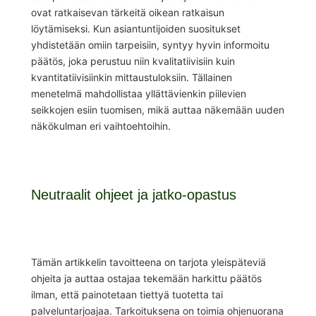
ovat ratkaisevan tärkeitä oikean ratkaisun
löytämiseksi. Kun asiantuntijoiden suositukset
yhdistetään omiin tarpeisiin, syntyy hyvin informoitu
päätös, joka perustuu niin kvalitatiivisiin kuin
kvantitatiivisiinkin mittaustuloksiin. Tällainen
menetelmä mahdollistaa yllättävienkin piilevien
seikkojen esiin tuomisen, mikä auttaa näkemään uuden
näkökulman eri vaihtoehtoihin.
Neutraalit ohjeet ja jatko-opastus
Tämän artikkelin tavoitteena on tarjota yleispäteviä
ohjeita ja auttaa ostajaa tekemään harkittu päätös
ilman, että painotetaan tiettyä tuotetta tai
palveluntarjoajaa. Tarkoituksena on toimia ohjenuorana