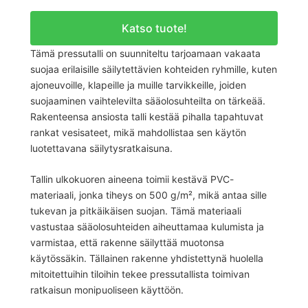
Katso tuote!
Tämä pressutalli on suunniteltu tarjoamaan vakaata
suojaa erilaisille säilytettävien kohteiden ryhmille, kuten
ajoneuvoille, klapeille ja muille tarvikkeille, joiden
suojaaminen vaihtelevilta sääolosuhteilta on tärkeää.
Rakenteensa ansiosta talli kestää pihalla tapahtuvat
rankat vesisateet, mikä mahdollistaa sen käytön
luotettavana säilytysratkaisuna.
Tallin ulkokuoren aineena toimii kestävä PVC-
materiaali, jonka tiheys on 500 g/m², mikä antaa sille
tukevan ja pitkäikäisen suojan. Tämä materiaali
vastustaa sääolosuhteiden aiheuttamaa kulumista ja
varmistaa, että rakenne säilyttää muotonsa
käytössäkin. Tällainen rakenne yhdistettynä huolella
mitoitettuihin tiloihin tekee pressutallista toimivan
ratkaisun monipuoliseen käyttöön.