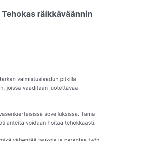
– Tehokas räikkäväännin
arkan valmistuslaadun pitkillä
iin, joissa vaaditaan luotettavaa
vasenkierteisissä sovelluksissa. Tämä
ötilanteita voidaan hoitaa tehokkaasti.
 mikä vähentää taukoja ja parantaa työn