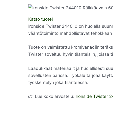
Katso tuote!
Ironside Twister 244010 on huolella suunni
vääntötoiminto mahdollistavat tehokkaan j
Tuote on valmistettu kromivanadiiniteräk
Twister soveltuu hyvin tilanteisiin, joissa
Laadukkaat materiaalit ja huolellisesti su
sovellusten parissa. Työkalu tarjoaa käyt
työskentelyn joka tilanteessa.
👉 Lue koko arvostelu:
Ironside Twister 