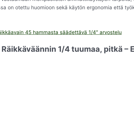
sa on otettu huomioon sekä käytön ergonomia että työk
äikkäavain 45 hammasta säädettävä 1/4″ arvostelu
äikkäväännin 1/4 tuumaa, pitkä – E