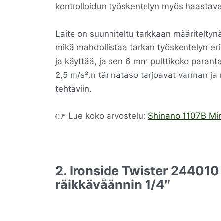
kontrolloidun työskentelyn myös haastav
Laite on suunniteltu tarkkaan määriteltyn
mikä mahdollistaa tarkan työskentelyn eri
ja käyttää, ja sen 6 mm pulttikoko paranta
2,5 m/s²:n tärinataso tarjoavat varman ja 
tehtäviin.
👉 Lue koko arvostelu:
Shinano 1107B Min
2. Ironside Twister 24401
räikkäväännin 1/4″