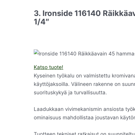
3. Ironside 116140 Räikkä
1/4″
Katso tuote!
Kyseinen työkalu on valmistettu kromivana
käyttöjaksoilla. Välineen rakenne on suunni
suorituskykyä ja turvallisuutta.
Laadukkaan vivimekanismin ansiosta työkal
ominaisuus mahdollistaa joustavan käytön e
Tuotteen tekniset ratkaisut on suunnitel