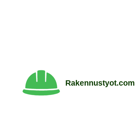
Siirry
sisältöön
Rakennustyot.com