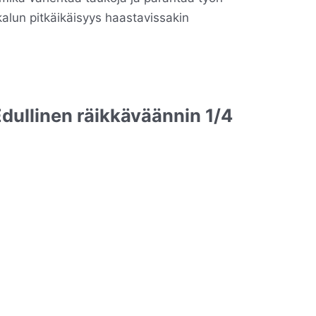
alun pitkäikäisyys haastavissakin
dullinen räikkäväännin 1/4