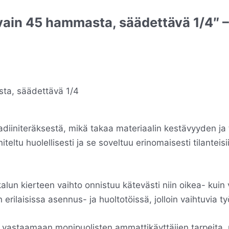
avain 45 hammasta, säädettävä 1/4″ 
diiniteräksestä, mikä takaa materiaalin kestävyyden ja t
teltu huolellisesti ja se soveltuu erinomaisesti tilanteis
un kierteen vaihto onnistuu kätevästi niin oikea- kuin 
rilaisissa asennus- ja huoltotöissä, jolloin vaihtuvia ty
tu vastaamaan monipuolisten ammattikäyttäjien tarpeita,