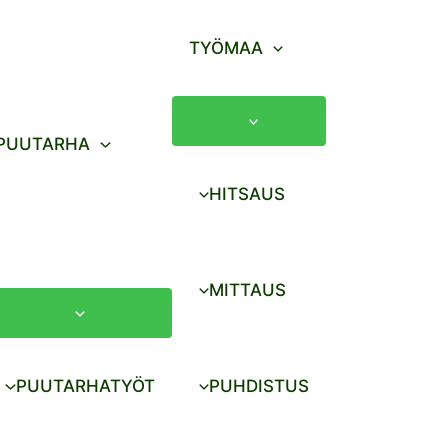
TYÖMAA
PUUTARHA
HITSAUS
MITTAUS
PUUTARHATYÖT
PUHDISTUS