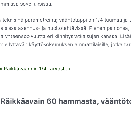
ammissa sovelluksissa.
ä teknisinä parametreina; vääntötappi on 1/4 tuumaa ja
laisissa asennus- ja huoltotehtävissä. Pienen painonsa, 
a yhteensopivuutta eri kiinnitysratkaisujen kanssa. Lisä
miellyttävän käyttökokemuksen ammattilaisille, jotka tarv
i Räikkäväännin 1/4″ arvostelu
0 Räikkäavain 60 hammasta, vääntöto