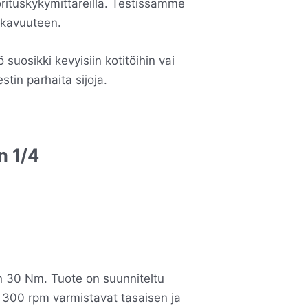
orituskykymittareilla. Testissämme
ukavuuteen.
 suosikki kevyisiin kotitöihin vai
tin parhaita sijoja.
n 1/4
n 30 Nm. Tuote on suunniteltu
 300 rpm varmistavat tasaisen ja