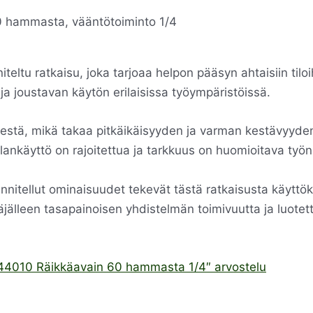
teltu ratkaisu, joka tarjoaa helpon pääsyn ahtaisiin til
a joustavan käytön erilaisissa työympäristöissä.
sestä, mikä takaa pitkäikäisyyden ja varman kestävyyden
 tilankäyttö on rajoitettua ja tarkkuus on huomioitava työ
unnitellut ominaisuudet tekevät tästä ratkaisusta käyttök
täjälleen tasapainoisen yhdistelmän toimivuutta ja luote
244010 Räikkäavain 60 hammasta 1/4″ arvostelu