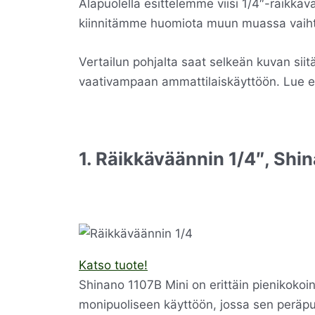
Alapuolella esittelemme viisi 1/4″-räikkäv
kiinnitämme huomiota muun muassa vaihte
Vertailun pohjalta saat selkeän kuvan siitä,
vaativampaan ammattilaiskäyttöön. Lue etee
1. Räikkäväännin 1/4″, Shi
Katso tuote!
Shinano 1107B Mini on erittäin pienikoko
monipuoliseen käyttöön, jossa sen peräpu