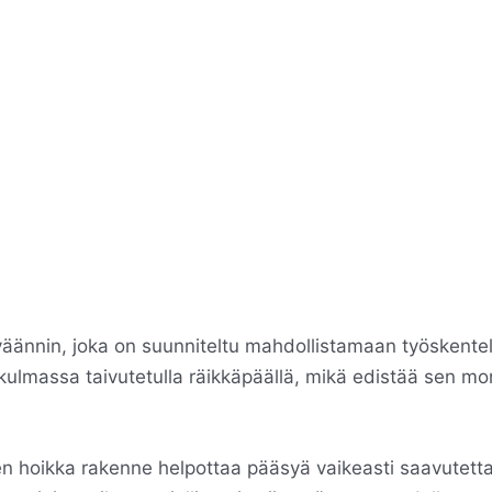
äännin, joka on suunniteltu mahdollistamaan työskentely
kulmassa taivutetulla räikkäpäällä, mikä edistää sen mon
neen hoikka rakenne helpottaa pääsyä vaikeasti saavutett