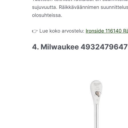
sujuvuutta. Räikkäväännimen suunnittelus
olosuhteissa.
👉 Lue koko arvostelu:
Ironside 116140 R
4. Milwaukee 4932479647 R