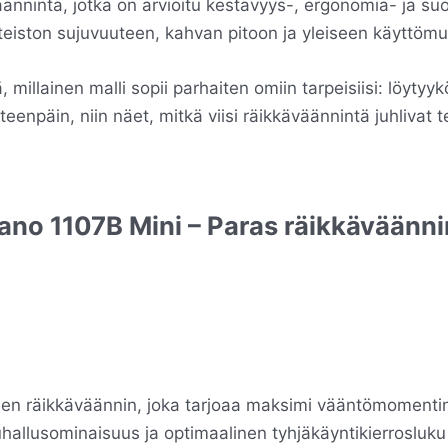
äännintä, jotka on arvioitu kestävyys-, ergonomia- ja su
iston sujuvuuteen, kahvan pitoon ja yleiseen käyttöm
 millainen malli sopii parhaiten omiin tarpeisiisi: löytyykö
npäin, niin näet, mitkä viisi räikkäväännintä juhlivat tes
nano 1107B Mini – Paras räikkäväänni
inen räikkäväännin, joka tarjoaa maksimi vääntömomenti
hallusominaisuus ja optimaalinen tyhjäkäyntikierrosluku