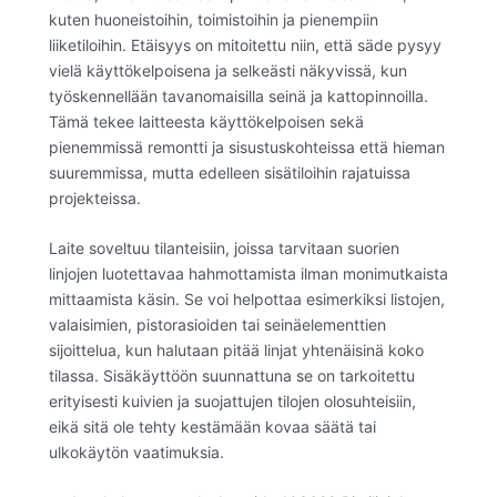
kuten huoneistoihin, toimistoihin ja pienempiin
liiketiloihin. Etäisyys on mitoitettu niin, että säde pysyy
vielä käyttökelpoisena ja selkeästi näkyvissä, kun
työskennellään tavanomaisilla seinä ja kattopinnoilla.
Tämä tekee laitteesta käyttökelpoisen sekä
pienemmissä remontti ja sisustuskohteissa että hieman
suuremmissa, mutta edelleen sisätiloihin rajatuissa
projekteissa.
Laite soveltuu tilanteisiin, joissa tarvitaan suorien
linjojen luotettavaa hahmottamista ilman monimutkaista
mittaamista käsin. Se voi helpottaa esimerkiksi listojen,
valaisimien, pistorasioiden tai seinäelementtien
sijoittelua, kun halutaan pitää linjat yhtenäisinä koko
tilassa. Sisäkäyttöön suunnattuna se on tarkoitettu
erityisesti kuivien ja suojattujen tilojen olosuhteisiin,
eikä sitä ole tehty kestämään kovaa säätä tai
ulkokäytön vaatimuksia.