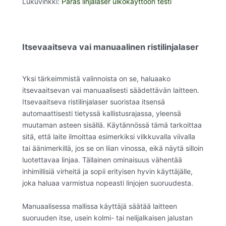
Lukuvinkki:
Paras linjalaser ulkokäyttöön testi
Itsevaaitseva vai manuaalinen ristilinjalaser
Yksi tärkeimmistä valinnoista on se, haluaako
itsevaaitsevan vai manuaalisesti säädettävän laitteen.
Itsevaaitseva ristilinjalaser suoristaa itsensä
automaattisesti tietyssä kallistusrajassa, yleensä
muutaman asteen sisällä. Käytännössä tämä tarkoittaa
sitä, että laite ilmoittaa esimerkiksi vilkkuvalla viivalla
tai äänimerkillä, jos se on liian vinossa, eikä näytä silloin
luotettavaa linjaa. Tällainen ominaisuus vähentää
inhimillisiä virheitä ja sopii erityisen hyvin käyttäjälle,
joka haluaa varmistua nopeasti linjojen suoruudesta.
Manuaalisessa mallissa käyttäjä säätää laitteen
suoruuden itse, usein kolmi- tai nelijalkaisen jalustan