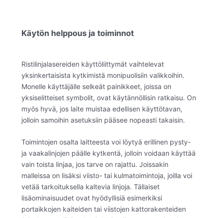
Käytön helppous ja toiminnot
Ristilinjalasereiden käyttöliittymät vaihtelevat
yksinkertaisista kytkimistä monipuolisiin valikkoihin.
Monelle käyttäjälle selkeät painikkeet, joissa on
yksiselitteiset symbolit, ovat käytännöllisin ratkaisu. On
myös hyvä, jos laite muistaa edellisen käyttötavan,
jolloin samoihin asetuksiin pääsee nopeasti takaisin.
Toimintojen osalta laitteesta voi löytyä erillinen pysty-
ja vaakalinjojen päälle kytkentä, jolloin voidaan käyttää
vain toista linjaa, jos tarve on rajattu. Joissakin
malleissa on lisäksi viisto- tai kulmatoimintoja, joilla voi
vetää tarkoituksella kaltevia linjoja. Tällaiset
lisäominaisuudet ovat hyödyllisiä esimerkiksi
portaikkojen kaiteiden tai viistojen kattorakenteiden