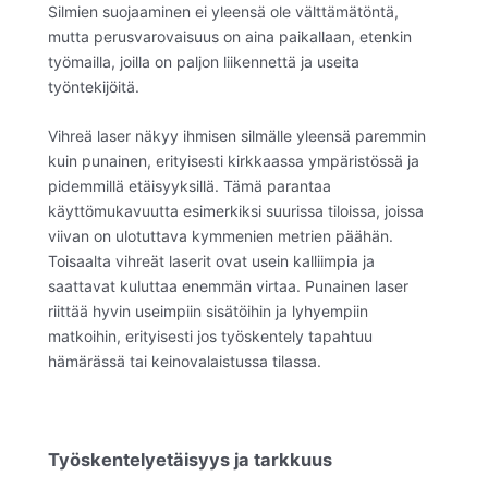
Silmien suojaaminen ei yleensä ole välttämätöntä,
mutta perusvarovaisuus on aina paikallaan, etenkin
työmailla, joilla on paljon liikennettä ja useita
työntekijöitä.
Vihreä laser näkyy ihmisen silmälle yleensä paremmin
kuin punainen, erityisesti kirkkaassa ympäristössä ja
pidemmillä etäisyyksillä. Tämä parantaa
käyttömukavuutta esimerkiksi suurissa tiloissa, joissa
viivan on ulotuttava kymmenien metrien päähän.
Toisaalta vihreät laserit ovat usein kalliimpia ja
saattavat kuluttaa enemmän virtaa. Punainen laser
riittää hyvin useimpiin sisätöihin ja lyhyempiin
matkoihin, erityisesti jos työskentely tapahtuu
hämärässä tai keinovalaistussa tilassa.
Työskentelyetäisyys ja tarkkuus