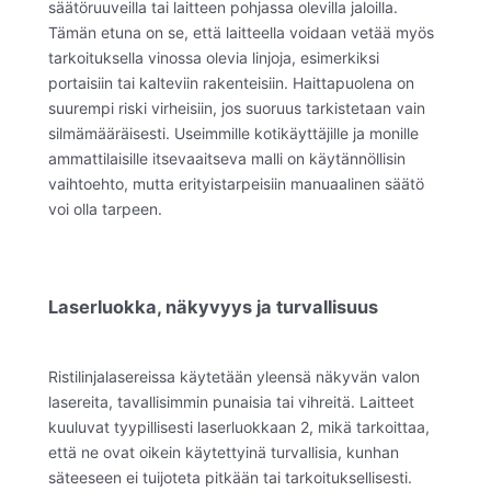
säätöruuveilla tai laitteen pohjassa olevilla jaloilla.
Tämän etuna on se, että laitteella voidaan vetää myös
tarkoituksella vinossa olevia linjoja, esimerkiksi
portaisiin tai kalteviin rakenteisiin. Haittapuolena on
suurempi riski virheisiin, jos suoruus tarkistetaan vain
silmämääräisesti. Useimmille kotikäyttäjille ja monille
ammattilaisille itsevaaitseva malli on käytännöllisin
vaihtoehto, mutta erityistarpeisiin manuaalinen säätö
voi olla tarpeen.
Laserluokka, näkyvyys ja turvallisuus
Ristilinjalasereissa käytetään yleensä näkyvän valon
lasereita, tavallisimmin punaisia tai vihreitä. Laitteet
kuuluvat tyypillisesti laserluokkaan 2, mikä tarkoittaa,
että ne ovat oikein käytettyinä turvallisia, kunhan
säteeseen ei tuijoteta pitkään tai tarkoituksellisesti.