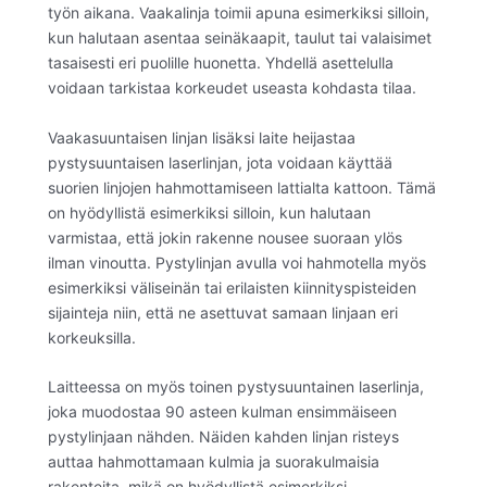
työn aikana. Vaakalinja toimii apuna esimerkiksi silloin,
kun halutaan asentaa seinäkaapit, taulut tai valaisimet
tasaisesti eri puolille huonetta. Yhdellä asettelulla
voidaan tarkistaa korkeudet useasta kohdasta tilaa.
Vaakasuuntaisen linjan lisäksi laite heijastaa
pystysuuntaisen laserlinjan, jota voidaan käyttää
suorien linjojen hahmottamiseen lattialta kattoon. Tämä
on hyödyllistä esimerkiksi silloin, kun halutaan
varmistaa, että jokin rakenne nousee suoraan ylös
ilman vinoutta. Pystylinjan avulla voi hahmotella myös
esimerkiksi väliseinän tai erilaisten kiinnityspisteiden
sijainteja niin, että ne asettuvat samaan linjaan eri
korkeuksilla.
Laitteessa on myös toinen pystysuuntainen laserlinja,
joka muodostaa 90 asteen kulman ensimmäiseen
pystylinjaan nähden. Näiden kahden linjan risteys
auttaa hahmottamaan kulmia ja suorakulmaisia
rakenteita, mikä on hyödyllistä esimerkiksi