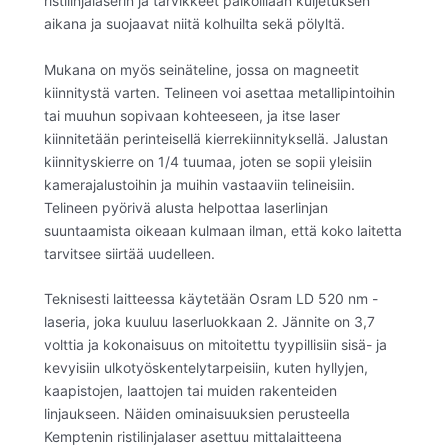
ristilinjalaserin ja tarvikkeet paikoillaan kuljetuksen
aikana ja suojaavat niitä kolhuilta sekä pölyltä.
Mukana on myös seinäteline, jossa on magneetit
kiinnitystä varten. Telineen voi asettaa metallipintoihin
tai muuhun sopivaan kohteeseen, ja itse laser
kiinnitetään perinteisellä kierrekiinnityksellä. Jalustan
kiinnityskierre on 1/4 tuumaa, joten se sopii yleisiin
kamerajalustoihin ja muihin vastaaviin telineisiin.
Telineen pyörivä alusta helpottaa laserlinjan
suuntaamista oikeaan kulmaan ilman, että koko laitetta
tarvitsee siirtää uudelleen.
Teknisesti laitteessa käytetään Osram LD 520 nm -
laseria, joka kuuluu laserluokkaan 2. Jännite on 3,7
volttia ja kokonaisuus on mitoitettu tyypillisiin sisä- ja
kevyisiin ulkotyöskentelytarpeisiin, kuten hyllyjen,
kaapistojen, laattojen tai muiden rakenteiden
linjaukseen. Näiden ominaisuuksien perusteella
Kemptenin ristilinjalaser asettuu mittalaitteena