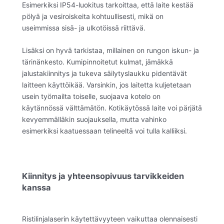
Esimerkiksi IP54-luokitus tarkoittaa, että laite kestää
pölyä ja vesiroiskeita kohtuullisesti, mikä on
useimmissa sisä- ja ulkotöissä riittävä.
Lisäksi on hyvä tarkistaa, millainen on rungon iskun- ja
tärinänkesto. Kumipinnoitetut kulmat, jämäkkä
jalustakiinnitys ja tukeva säilytyslaukku pidentävät
laitteen käyttöikää. Varsinkin, jos laitetta kuljetetaan
usein työmailta toiselle, suojaava kotelo on
käytännössä välttämätön. Kotikäytössä laite voi pärjätä
kevyemmälläkin suojauksella, mutta vahinko
esimerkiksi kaatuessaan telineeltä voi tulla kalliiksi.
Kiinnitys ja yhteensopivuus tarvikkeiden
kanssa
Ristilinjalaserin käytettävyyteen vaikuttaa olennaisesti