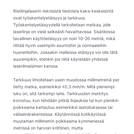
Ristilinjalaserin teknisistä tiedoista kaksi keskeisintä
ovat työskentelyetäisyys ja tarkkuus.
Työskentelyetäisyydellä tarkoitetaan matkaa, jolle
laserlinja on vielä selkeästi havaittavissa. Sisätiloissa
tavallinen käyttöetäisyys on noin 10–20 metriä, mikä
riittää hyvin useimpiin asuntoihin ja normaaleihin
huonetiloihin. Joissakin malleissa etäisyys voi olla tätä
suurempikin, etenkin jos niitä käytetään yhdessä
laserilmaisimen kanssa.
Tarkkuus ilmoitetaan usein muodossa millimetreinä per
tietty matka, esimerkiksi ±0,3 mm/m. Mitä pienempi
luku on, sitä tarkempi laite. Tarkkuuden merkitys
korostuu, kun tehdään pitkiä linjauksia tai kun pienikin
poikkeama kertautuu esimerkiksi laatoituksessa tai
väliseinärakenteissa. Käytännössä kotikäytössä
muutaman millimetrin poikkeama kymmenessä
metrissä on harvoin kriittinen, mutta