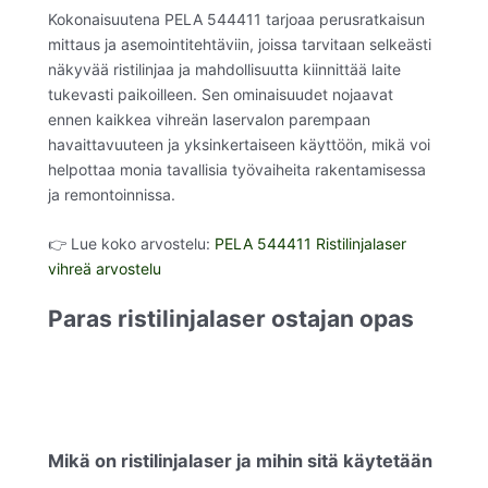
Kokonaisuutena PELA 544411 tarjoaa perusratkaisun
mittaus ja asemointitehtäviin, joissa tarvitaan selkeästi
näkyvää ristilinjaa ja mahdollisuutta kiinnittää laite
tukevasti paikoilleen. Sen ominaisuudet nojaavat
ennen kaikkea vihreän laservalon parempaan
havaittavuuteen ja yksinkertaiseen käyttöön, mikä voi
helpottaa monia tavallisia työvaiheita rakentamisessa
ja remontoinnissa.
👉 Lue koko arvostelu:
PELA 544411 Ristilinjalaser
vihreä arvostelu
Paras ristilinjalaser ostajan opas
Mikä on ristilinjalaser ja mihin sitä käytetään