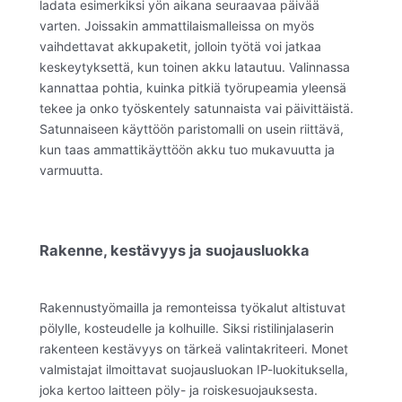
ladata esimerkiksi yön aikana seuraavaa päivää
varten. Joissakin ammattilaismalleissa on myös
vaihdettavat akkupaketit, jolloin työtä voi jatkaa
keskeytyksettä, kun toinen akku latautuu. Valinnassa
kannattaa pohtia, kuinka pitkiä työrupeamia yleensä
tekee ja onko työskentely satunnaista vai päivittäistä.
Satunnaiseen käyttöön paristomalli on usein riittävä,
kun taas ammattikäyttöön akku tuo mukavuutta ja
varmuutta.
Rakenne, kestävyys ja suojausluokka
Rakennustyömailla ja remonteissa työkalut altistuvat
pölylle, kosteudelle ja kolhuille. Siksi ristilinjalaserin
rakenteen kestävyys on tärkeä valintakriteeri. Monet
valmistajat ilmoittavat suojausluokan IP-luokituksella,
joka kertoo laitteen pöly- ja roiskesuojauksesta.