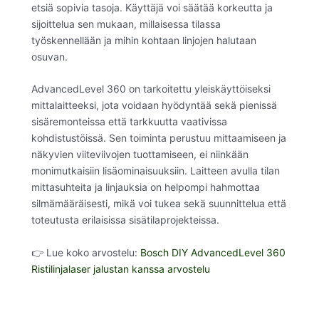
etsiä sopivia tasoja. Käyttäjä voi säätää korkeutta ja
sijoittelua sen mukaan, millaisessa tilassa
työskennellään ja mihin kohtaan linjojen halutaan
osuvan.
AdvancedLevel 360 on tarkoitettu yleiskäyttöiseksi
mittalaitteeksi, jota voidaan hyödyntää sekä pienissä
sisäremonteissa että tarkkuutta vaativissa
kohdistustöissä. Sen toiminta perustuu mittaamiseen ja
näkyvien viiteviivojen tuottamiseen, ei niinkään
monimutkaisiin lisäominaisuuksiin. Laitteen avulla tilan
mittasuhteita ja linjauksia on helpompi hahmottaa
silmämääräisesti, mikä voi tukea sekä suunnittelua että
toteutusta erilaisissa sisätilaprojekteissa.
👉 Lue koko arvostelu:
Bosch DIY AdvancedLevel 360
Ristilinjalaser jalustan kanssa arvostelu