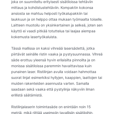
joka on suunniteltu erityisesti sisätiloissa tehtäviin
mittaus ja kohdistustehtäviin. Kompaktin kokonsa
ansiosta se mahtuu helposti työkalupakkiin tai
laukkuun ja on helppo ottaa mukaan työmaalta toiselle.
Laitteen muotoilu on yksinkertainen ja selkeä, joten sen
käyttö ei vaadi pitkää totuttelua tai laajaa aiempaa
kokemusta lasertyökaluista.
Tässä mallissa on kaksi vihreää lasersädettä, jotka
piirtävät seinälle ristin vaaka ja pystysuunnassa. Vihreä
säde erottuu yleensä hyvin erilaisilta pinnoilta ja on
monissa sisätiloissa paremmin havaittavissa kuin
punainen laser. Ristilinjan avulla voidaan hahmottaa
suorat linjat esimerkiksi hyllyjen, kaappien, laattojen tai
muiden rakenteiden asennusta varten. Samalla
saadaan sekä vaaka että pystylinja näkyviin ilman
erillistä säätämistä.
Ristilinjalaserin toimintasäde on enintään noin 15
metriä, mikä riittää useimpiin tavallisiin sisätiloihin,