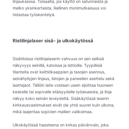
linjauksessa. Toisaalta, jos käyttö on satunnaista ja
melko yksinkertaista, liiallinen monimutkaisuus voi
hidastaa työskentelyä.
Ristilinjalaser sisä- ja ulkokäytössä
Sisätiloissa ristilinjalaserin vahvuus on sen selkeä
näkyvyys seinillä, katoissa ja lattioilla. Tyypillisiä
tilanteita ovat keittiökaappien ja tasojen asennus,
seinähyllyjen linjaus, listojen ja paneelien asettelu sekä
laattajaot. Tällöin laite voidaan usein sijoittaa huoneen
keskelle tai sopivalle etäisyydelle työalueesta, ja linja
näkyy koko seinän leveydeltä. Sisäkäytössä laserin
kirkkausvaatimukset eivät ole yhtä suuret kuin ulkona,
mikä laajentaa sopivien mallien valikoimaa.
Ulkokäytössä haasteena on kirkas päivänvalo, joka