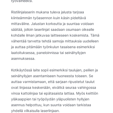
työvaiheeksi.
Ristilinjalaserin mukana tuleva jalusta tarjoaa
kiinteämmän työasennon kuin käsin pideltävä
mittaväline. Jalustan korkeutta ja suuntaa voidaan
säätää, jolloin laserlinjat saadaan osumaan oikealle
kohdalle ilman jatkuvaa laitteeseen koskemista. Tämä
vähentää tarvetta tehdä samoja mittauksia uudelleen
ja auttaa pitämään työnkulun tasaisena esimerkiksi
laatoituksessa, paneloinnissa tai seinähyllyjen
asennuksessa.
Kotikäytössä laite sopii esimerkiksi taulujen, peilien ja
seinähyllyjen asentamiseen huoneesta toiseen. Se
auttaa varmistamaan, että sarjaan ripustetut taulut
ovat linjassa keskenään, eivätkä seuraa vahingossa
vinoa kattolinjaa tai epätasaista lattiaa. Myös keittiön
yläkaappien tai työpöydän yläpuolisten hyllyjen
asennus helpottuu, kun suunta voidaan tarkistaa
yhdellä vilkaisulla laserlinjaan.