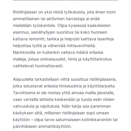
Ristilinjalaser on yksi niistä työkaluista, jota ilman moni
ammattilainen tai aktiivinen harrastaja ei enää
mielellään työskentele. Olipa kyseessä kaakeleiden
asennus, seinähyllyjen suoristus tai koko huoneen
kattava remontti, tarkka ja helposti luettava laserlinja
helpottaa työtä ja vähentää mittausvirheitä.
Markkinoilla on kuitenkin valtava määrä erilaisia
malleja, joissa ominaisuudet, hinta ja käyttötarkoitus
vaihtelevat huomattavasti.
Alapuolella tarkastellaan viittä suosittua ristilinjalaseria,
jotka edustavat erilaisia hintaluokkia ja käyttötarpeita.
Tavoitteena ei ole nostaa yhtä ainoaa mallia jalustalle,
vaan vertailla laitteita keskenään ja tuoda esiin niiden
vahvuuksia ja rajoituksia. Näin lukija saa paremman
käsityksen siitä, millainen ristilinjalaser sopii omaan
käyttöön – olipa tarve satunnaiseen kotinikkarointiin tai
päivittäiseen ammattikäyttöön.