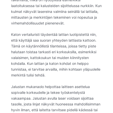
laatoituksessa tai kalusteiden sijoittelussa nurkkiin. Kun
kulmat näkyvät lasereina valmiina seinällä tai lattialla,
mittausten ja merkintöjen tekeminen voi nopeutua ja
virhemahdollisuudet pienenevät.
Katon vertailuristi täydentää lattian luotipistettä niin,
että käyttäjä saa suoran yhteyden lattiasta kattoon.
Tämä on käytännöllistä tilanteissa, joissa tietty piste
halutaan toistaa tarkasti eri korkeuksilla, esimerkiksi
valaisimen, kattokoukun tai muiden kiinnitysten
kohdalla. Kun lattian ja katon kohdat on helppo
tunnistaa, ei tarvitse arvailla, mihin kohtaan yläpuolelle
merkintä tulisi tehdä.
Jalustan mukanaolo helpottaa laitteen asettelua
sopivalle korkeudelle ja tekee työskentelystä
vakaampaa. Jalustan avulla laser voidaan sijoittaa
tasolle, josta linjat näkyvät huoneessa mahdollisimman
hyvin ilman, että laitetta tarvitsee pidellä kädessä tai