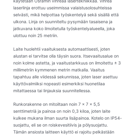
käytetään Osramin vihreää lasertekniikkaa. Vihreä
laserlinja erottuu useimmissa valaistusolosuhteissa
selvästi, mikä helpottaa työskentelyä sekä sisällä että
ulkona. Linja on suunniteltu pysymään tasaisena ja
jatkuvana koko ilmoitetulla työskentelyalueella, joka
ulottuu noin 25 metriin.
Laite huolehtii vaaituksesta automaattisesti, joten
alustan ei tarvitse olla täysin suora. Itsevaaitusalue on
noin kolme astetta, ja vaaitustarkkuus on ilmoitettu ± 3
millimetriin kymmenen metrin matkalla. Vaaitus
tapahtuu alle viidessä sekunnissa, joten laser asettuu
käyttövalmiiksi nopeasti esimerkiksi huonetilaa
mitattaessa tai linjauksia suunnitellessa.
Runkorakenne on mitoiltaan noin 7 x 7 x 5,5
senttimetriä ja painoa on noin 0,3 kiloa, joten laite
kulkee mukana ilman suurta lisäpainoa. Kotelo on IP54-
suojattu, eli se on roiskevesitiivis ja pölysuojattu.
Tämän ansiosta laitteen käyttö ei rajoitu pelkästään