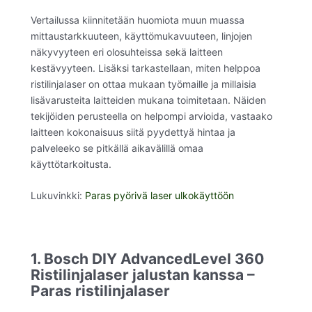
Vertailussa kiinnitetään huomiota muun muassa
mittaustarkkuuteen, käyttömukavuuteen, linjojen
näkyvyyteen eri olosuhteissa sekä laitteen
kestävyyteen. Lisäksi tarkastellaan, miten helppoa
ristilinjalaser on ottaa mukaan työmaille ja millaisia
lisävarusteita laitteiden mukana toimitetaan. Näiden
tekijöiden perusteella on helpompi arvioida, vastaako
laitteen kokonaisuus siitä pyydettyä hintaa ja
palveleeko se pitkällä aikavälillä omaa
käyttötarkoitusta.
Lukuvinkki:
Paras pyörivä laser ulkokäyttöön
1. Bosch DIY AdvancedLevel 360
Ristilinjalaser jalustan kanssa –
Paras ristilinjalaser