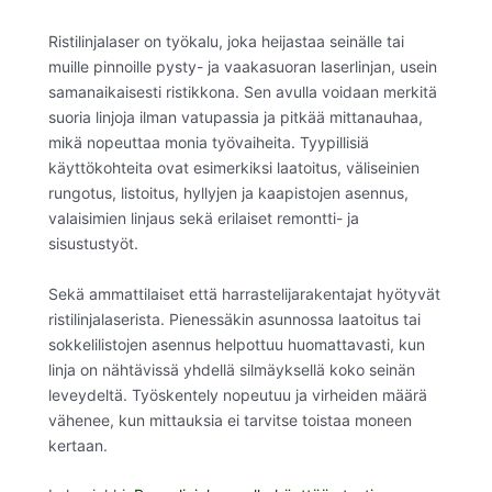
Ristilinjalaser on työkalu, joka heijastaa seinälle tai
muille pinnoille pysty- ja vaakasuoran laserlinjan, usein
samanaikaisesti ristikkona. Sen avulla voidaan merkitä
suoria linjoja ilman vatupassia ja pitkää mittanauhaa,
mikä nopeuttaa monia työvaiheita. Tyypillisiä
käyttökohteita ovat esimerkiksi laatoitus, väliseinien
rungotus, listoitus, hyllyjen ja kaapistojen asennus,
valaisimien linjaus sekä erilaiset remontti- ja
sisustustyöt.
Sekä ammattilaiset että harrastelijarakentajat hyötyvät
ristilinjalaserista. Pienessäkin asunnossa laatoitus tai
sokkelilistojen asennus helpottuu huomattavasti, kun
linja on nähtävissä yhdellä silmäyksellä koko seinän
leveydeltä. Työskentely nopeutuu ja virheiden määrä
vähenee, kun mittauksia ei tarvitse toistaa moneen
kertaan.