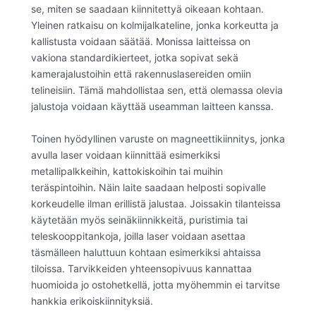
se, miten se saadaan kiinnitettyä oikeaan kohtaan.
Yleinen ratkaisu on kolmijalkateline, jonka korkeutta ja
kallistusta voidaan säätää. Monissa laitteissa on
vakiona standardikierteet, jotka sopivat sekä
kamerajalustoihin että rakennuslasereiden omiin
telineisiin. Tämä mahdollistaa sen, että olemassa olevia
jalustoja voidaan käyttää useamman laitteen kanssa.
Toinen hyödyllinen varuste on magneettikiinnitys, jonka
avulla laser voidaan kiinnittää esimerkiksi
metallipalkkeihin, kattokiskoihin tai muihin
teräspintoihin. Näin laite saadaan helposti sopivalle
korkeudelle ilman erillistä jalustaa. Joissakin tilanteissa
käytetään myös seinäkiinnikkeitä, puristimia tai
teleskooppitankoja, joilla laser voidaan asettaa
täsmälleen haluttuun kohtaan esimerkiksi ahtaissa
tiloissa. Tarvikkeiden yhteensopivuus kannattaa
huomioida jo ostohetkellä, jotta myöhemmin ei tarvitse
hankkia erikoiskiinnityksiä.