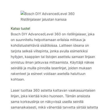
Katso tuote!
Bosch DIY AdvancedLevel 360 on ristilinjalaser, joka
on suunniteltu helpottamaan erilaisia mittaus ja
kohdistustehtäviä sisätiloissa. Laitteen ideana on
tarjota selkeä viitepinta, jonka avulla esimerkiksi
hyllyjen, kaappien tai listojen asettelu samaan linjaan
onnistuu ilman jatkuvaa mittaamista. Käyttäjä näkee
seinällä ja muilla pinnoilla laserlinjat, joiden mukaan
rakenteet ja esineet voidaan asetella haluttuun
kohtaan.
Laser tuottaa 360 astetta kattavan vaakasuuntaisen
linjan, joka kiertää koko huoneen. Tämän ansiosta
sama korkeuslinja on näkyvissä useilla seinillä
samanaikaisesti, mikä vähentää tarvetta siirtää laitetta