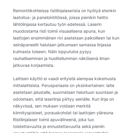
Remonttikohteissa ristilinjalaserista on hyötyä etenkin
laatoitus- ja panelointitöissä, joissa pienikin heitto
lähtölinjassa kertautuu työn edetessä. Laserin
muodostama risti toimii visuaalisena apuna, kun
laattojen ensimmäinen rivi asetetaan paikoilleen tai kun
seinäpaneelit halutaan jatkumaan samassa linjassa
kulmasta toiseen. Näin lopputulos pysyy
rauhallisemman ja huolitellumman näköisenä ilman
jatkuvaa korjaamista.
Laitteen käyttö ei vaadi erityistä aiempaa kokemusta
mittalaitteista. Perusperiaate on yksinkertainen: laite
asetetaan jalustalle, suunnataan haluttuun suuntaan ja
odotetaan, että laserlinja piirtyy seinälle. Kun linja on
näkyvissä, sen mukaan voidaan merkitä
kiinnityspisteet, porauskohdat tai laattojen yläreuna.
Ristilinjalaser toimii apuvälineenä, joka tuo
toistettavuutta ja ennustettavuutta sekä pieniin