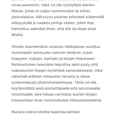
viivaa paremmin, mikä voi olla hyödyllistä etenkin
tiloissa, joissa on paljon luonnonvaloa tai kirkas
yleisvalaistus. Näkyvyys paranee erityisesti pidemmillä
etäisyyksillä ja vaaleita pintoja vasten, jolloin linja
hahmottuu selkeästi ilman, että sitä tarvitsee etsiä
läheltä.
Vihreän lasertekniikan ansiosta ristilinjalaser soveltuu
monenlaisiin tarkkuutta vaativiin tehtäviin, kuten
kaappien, hyllyjen, laattojen ja listojen linjaukseen.
Ristimuotoinen lasersäde helpottaa sekä pysty että
vaakasuorien linjojen löytämistä samanaikaisesti, mikä
vähentää erillisten mittausten tarvetta ja tekee
työskentelystä johdonmukaisempaa. Tämä voi olla
käytännöllistä sekä ammattilaiselle että satunnaiselle
remontoijalle, joka haluaa varmistaa suorien linjojen
toteutumisen ilman monimutkaisia mittausmenetelmiä.
Mukana tuleva kiinnike laajentaa laitteen