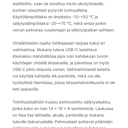
sisätiloihin, vaan se soveltuu myös ulkotyömaalle,
kunhan olosuhteet pysyvät kohtuullisina.
Käyttölämpötilaksi on ilmoitettu -10–+50 °C ja
säilytyslämpötilaksi -20–+70 °C, mikä antaa jonkin
verran pelivaraa vuodenajan ja säilytyspaikan suhteen.
Virtalähteiden osalta ristilinjalaser tarjoaa kaksi eri
vaihtoehtoa. Mukana tuleva USB-C ladattava
litiumakku mahdollistaa jopa noin kahdeksan tunnin
käyttöajan yhdellä latauksella, ja paketissa on myös
USB-C johto latausta varten. Vaihtoehtoisesti laitetta
voi käyttää kahdella AA-paristolla, mikä voi olla
hyödyllistä tilanteissa, joissa latausmahdollisuutta ei ole
heti saatavilla.
Toimitussisältöön kuuluu pehmustettu säilytyslaukku,
jonka koko on noin 14 x 19 x 9 senttimetriä. Laukussa
on tilaa itse laitteelle, akulle, paristoille ja mukana
tuleville lisävarusteille. Pehmusteet auttavat pitämään