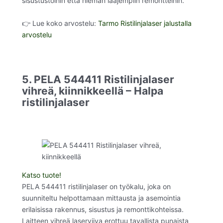
sisustustöihin että hieman laajempiin remontteihin.
👉 Lue koko arvostelu:
Tarmo Ristilinjalaser jalustalla
arvostelu
5. PELA 544411 Ristilinjalaser
vihreä, kiinnikkeellä – Halpa
ristilinjalaser
Katso tuote!
PELA 544411 ristilinjalaser on työkalu, joka on
suunniteltu helpottamaan mittausta ja asemointia
erilaisissa rakennus, sisustus ja remonttikohteissa.
Laitteen vihreä laserviiva erottuu tavallista punaista