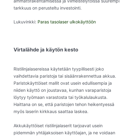
ammattirakentamisessa ja viimeistelytöissä suurempi
tarkkuus on perusteltu investointi.
Lukuvinkki:
Paras tasolaser ulkokäyttöön
Virtalähde ja käytön kesto
Ristilinjalasereissa käytetään tyypillisesti joko
vaihdettavia paristoja tai sisäänrakennettua akkua.
Paristokäyttöiset mallit ovat usein edullisempia ja
niiden käyttö on joustavaa, kunhan varaparistoja
löytyy työmaan varastosta tai työkalulaukusta.
Haittana on se, että paristojen tehon heikentyessä
myös laserin kirkkaus saattaa laskea.
Akkukäyttöiset ristilinjalaserit tarjoavat usein
pidemmän yhtäjaksoisen käyttöajan, ja ne voidaan