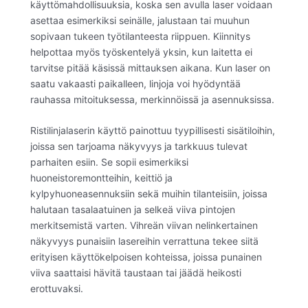
käyttömahdollisuuksia, koska sen avulla laser voidaan
asettaa esimerkiksi seinälle, jalustaan tai muuhun
sopivaan tukeen työtilanteesta riippuen. Kiinnitys
helpottaa myös työskentelyä yksin, kun laitetta ei
tarvitse pitää käsissä mittauksen aikana. Kun laser on
saatu vakaasti paikalleen, linjoja voi hyödyntää
rauhassa mitoituksessa, merkinnöissä ja asennuksissa.
Ristilinjalaserin käyttö painottuu tyypillisesti sisätiloihin,
joissa sen tarjoama näkyvyys ja tarkkuus tulevat
parhaiten esiin. Se sopii esimerkiksi
huoneistoremontteihin, keittiö ja
kylpyhuoneasennuksiin sekä muihin tilanteisiin, joissa
halutaan tasalaatuinen ja selkeä viiva pintojen
merkitsemistä varten. Vihreän viivan nelinkertainen
näkyvyys punaisiin lasereihin verrattuna tekee siitä
erityisen käyttökelpoisen kohteissa, joissa punainen
viiva saattaisi hävitä taustaan tai jäädä heikosti
erottuvaksi.