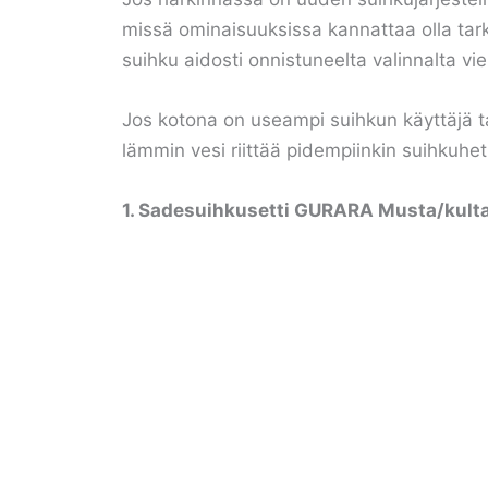
missä ominaisuuksissa kannattaa olla tark
suihku aidosti onnistuneelta valinnalta vie
Jos kotona on useampi suihkun käyttäjä t
lämmin vesi riittää pidempiinkin suihkuhetk
1. Sadesuihkusetti GURARA Musta/kulta