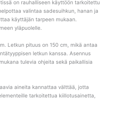
issä on rauhalliseen käyttöön tarkoitettu
 helpottaa valintaa sadesuihkun, hanan ja
uttaa käyttäjän tarpeen mukaan.
meen yläpuolelle.
 cm. Letkun pituus on 150 cm, mikä antaa
täntätyyppisen letkun kanssa. Asennus
ukana tulevia ohjeita sekä paikallisia
avia aineita kannattaa välttää, jotta
lementeille tarkoitettua kiillotusainetta,