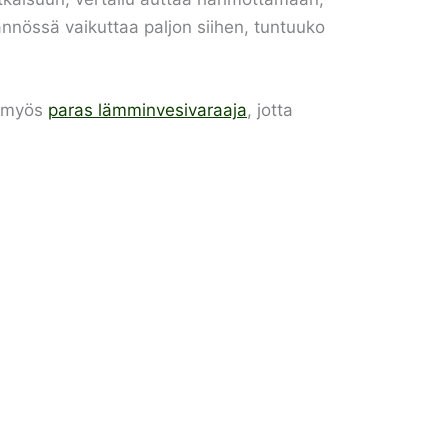
ännössä vaikuttaa paljon siihen, tuntuuko
a myös
paras lämminvesivaraaja
, jotta