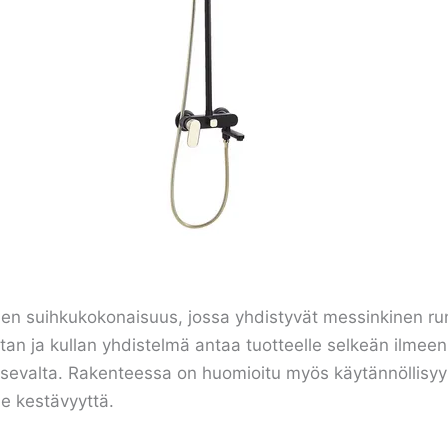
n suihkukokonaisuus, jossa yhdistyvät messinkinen run
an ja kullan yhdistelmä antaa tuotteelle selkeän ilmeen,
litsevalta. Rakenteessa on huomioitu myös käytännöllisy
le kestävyyttä.