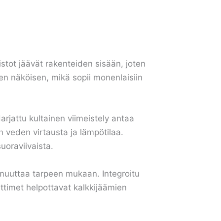
stot jäävät rakenteiden sisään, joten
en näköisen, mikä sopii monenlaisiin
rjattu kultainen viimeistely antaa
n veden virtausta ja lämpötilaa.
uoraviivaista.
muuttaa tarpeen mukaan. Integroitu
uttimet helpottavat kalkkijäämien