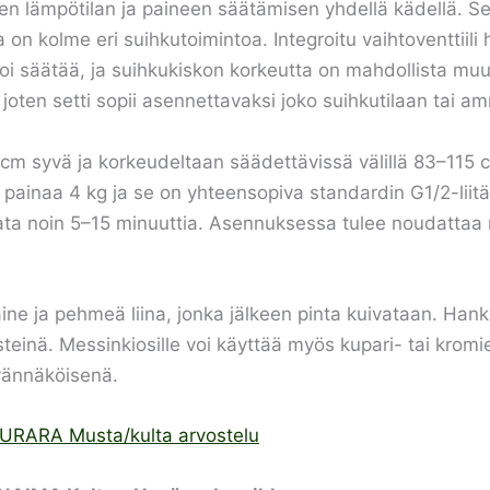
 lämpötilan ja paineen säätämisen yhdellä kädellä. Set
on kolme eri suihkutoimintoa. Integroitu vaihtoventtiili
voi säätää, ja suihkukiskon korkeutta on mahdollista mu
en setti sopii asennettavaksi joko suihkutilaan tai am
 cm syvä ja korkeudeltaan säädettävissä välillä 83–115
te painaa 4 kg ja se on yhteensopiva standardin G1/2-lii
ata noin 5–15 minuuttia. Asennuksessa tulee noudattaa m
ne ja pehmeä liina, jonka jälkeen pinta kuivataan. Hanka
steinä. Messinkiosille voi käyttää myös kupari- tai kromie
vännäköisenä.
GURARA Musta/kulta arvostelu