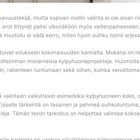
ustekijä, mutta sopivan mallin valinta ei ole aivan nii
, ja erot liittyvät paitsi ulkonäköön myös vedenpainees
 muotoilu ei vielä kerro, miten hyvin suihku toimii arjess
tuivat edukseen kokonaisuuden kannalta. Mukana on mallej
hdollisimman monenlaisia kylpyhuoneprojekteja. Huomiota on
, rakenteen tuntumaan sekä siihen, kuinka vaivattomasti
lä valintaan vaikuttavat esimerkiksi kylpyhuoneen koko, 
oiselle tärkeintä on tasainen ja pehmeä suihkutuntuma,
aleja. Tämän testin tarkoitus on helpottaa valintaa koko
män hankinta tai vanhan päivittäminen toimivampaan ra