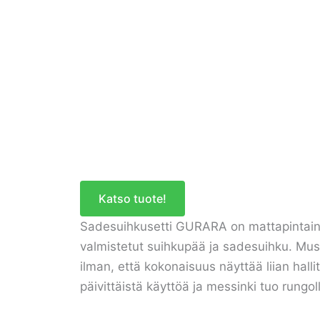
Katso tuote!
Sadesuihkusetti GURARA on mattapintaine
valmistetut suihkupää ja sadesuihku. Must
ilman, että kokonaisuus näyttää liian hal
päivittäistä käyttöä ja messinki tuo rungol