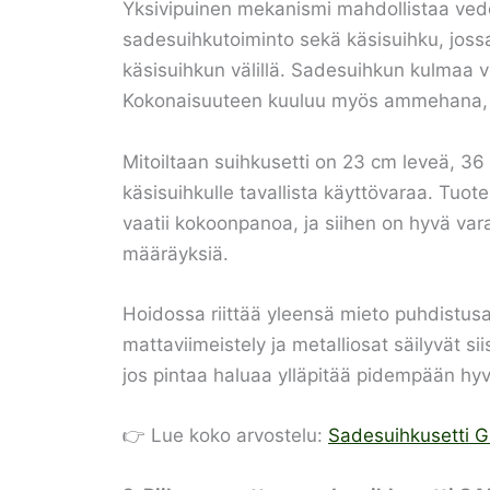
Yksivipuinen mekanismi mahdollistaa veden
sadesuihkutoiminto sekä käsisuihku, jossa 
käsisuihkun välillä. Sadesuihkun kulmaa 
Kokonaisuuteen kuuluu myös ammehana, jot
Mitoiltaan suihkusetti on 23 cm leveä, 36
käsisuihkulle tavallista käyttövaraa. Tuo
vaatii kokoonpanoa, ja siihen on hyvä var
määräyksiä.
Hoidossa riittää yleensä mieto puhdistusai
mattaviimeistely ja metalliosat säilyvät sii
jos pintaa haluaa ylläpitää pidempään hy
👉 Lue koko arvostelu:
Sadesuihkusetti 