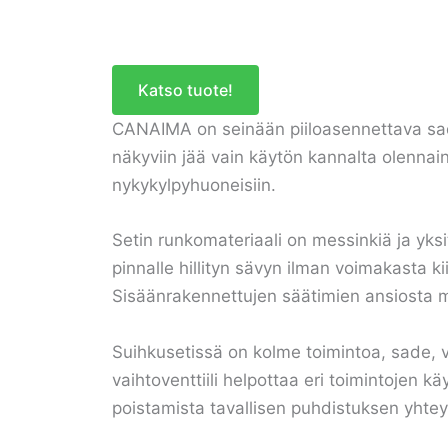
Katso tuote!
CANAIMA on seinään piiloasennettava sades
näkyviin jää vain käytön kannalta olennai
nykykylpyhuoneisiin.
Setin runkomateriaali on messinkiä ja yks
pinnalle hillityn sävyn ilman voimakasta k
Sisäänrakennettujen säätimien ansiosta my
Suihkusetissä on kolme toimintoa, sade, 
vaihtoventtiili helpottaa eri toimintojen 
poistamista tavallisen puhdistuksen yhte