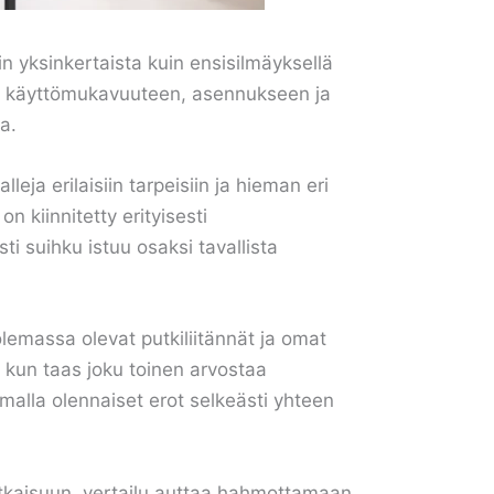
n yksinkertaista kuin ensisilmäyksellä
een, käyttömukavuuteen, asennukseen ja
a.
a erilaisiin tarpeisiin ja hieman eri
 kiinnitetty erityisesti
 suihku istuu osaksi tavallista
olemassa olevat putkiliitännät ja omat
 kun taas joku toinen arvostaa
amalla olennaiset erot selkeästi yhteen
tkaisuun, vertailu auttaa hahmottamaan,