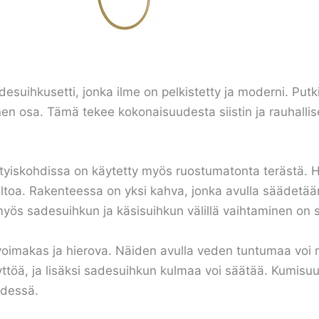
uihkusetti, jonka ilme on pelkistetty ja moderni. Putki
nen osa. Tämä tekee kokonaisuudesta siistin ja rauhallis
ityiskohdissa on käytetty myös ruostumatonta terästä. Ha
iiltoa. Rakenteessa on yksi kahva, jonka avulla säädetää
ös sadesuihkun ja käsisuihkun välillä vaihtaminen on s
voimakas ja hierova. Näiden avulla veden tuntumaa voi 
käyttöä, ja lisäksi sadesuihkun kulmaa voi säätää. Kumisu
ydessä.