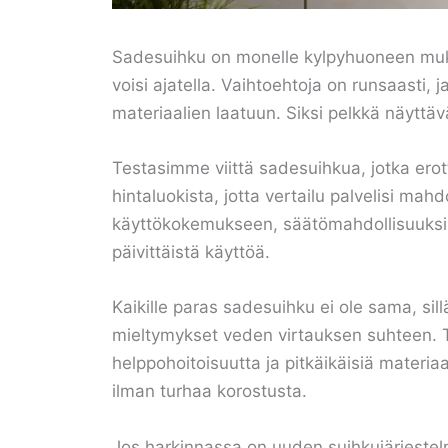
Sadesuihku on monelle kylpyhuoneen mukavu
voisi ajatella. Vaihtoehtoja on runsaasti
materiaalien laatuun. Siksi pelkkä näyttävä
Testasimme viittä sadesuihkua, jotka erot
hintaluokista, jotta vertailu palvelisi ma
käyttökokemukseen, säätömahdollisuuksiin
päivittäistä käyttöä.
Kaikille paras sadesuihku ei ole sama, sil
mieltymykset veden virtauksen suhteen. T
helppohoitoisuutta ja pitkäikäisiä materia
ilman turhaa korostusta.
Jos harkinnassa on uuden suihkujärjestel