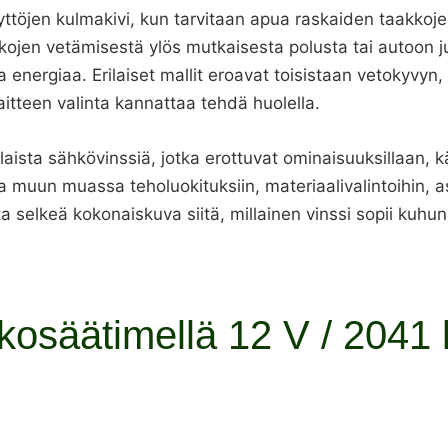
ttöjen kulmakivi, kun tarvitaan apua raskaiden taakkoje
kkojen vetämisestä ylös mutkaisesta polusta tai autoon 
ja energiaa. Erilaiset mallit eroavat toisistaan vetokyv
itteen valinta kannattaa tehdä huolella.
ilaista sähkövinssiä, jotka erottuvat ominaisuuksillaan,
a muun muassa teholuokituksiin, materiaalivalintoihin,
a selkeä kokonaiskuva siitä, millainen vinssi sopii kuhun
kosäätimellä 12 V / 2041