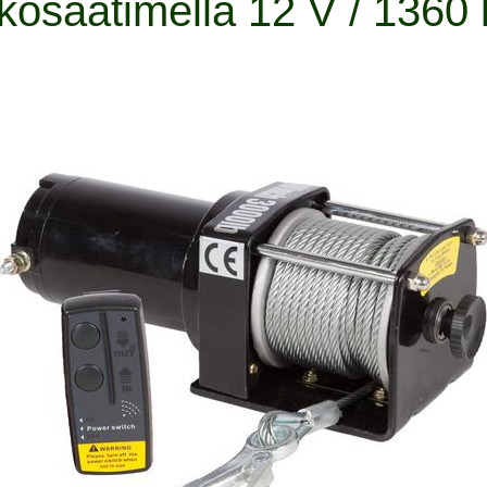
kosäätimellä 12 V / 1360