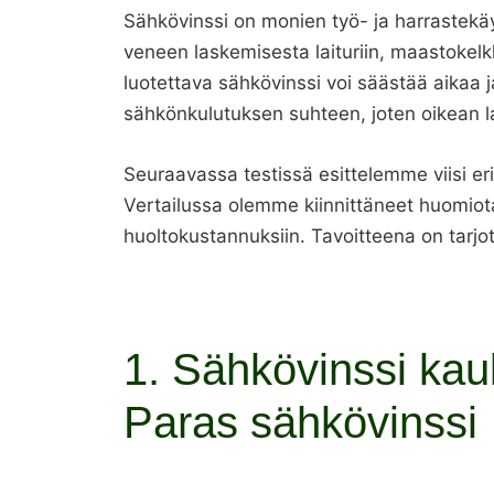
Sähkövinssi on monien työ- ja harrastekäy
veneen laskemisesta laituriin, maastokel
luotettava sähkövinssi voi säästää aikaa 
sähkönkulutuksen suhteen, joten oikean la
Seuraavassa testissä esittelemme viisi er
Vertailussa olemme kiinnittäneet huomiot
huoltokustannuksiin. Tavoitteena on tarjot
1. Sähkövinssi kau
Paras sähkövinssi