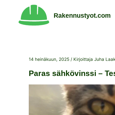
Siirry
sisältöön
Rakennustyot.com
14 heinäkuun, 2025
/ Kirjoittaja
Juha Laa
Paras sähkövinssi – Tes