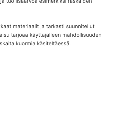
oja tuo lisäarvoa esimerkiksi raskaiden
t materiaalit ja tarkasti suunnitellut
kaisu tarjoaa käyttäjälleen mahdollisuuden
raskaita kuormia käsiteltäessä.