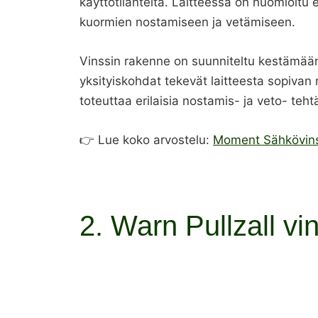
käyttötilanteita. Laitteessa on huomioitu 
kuormien nostamiseen ja vetämiseen.
Vinssin rakenne on suunniteltu kestämään 
yksityiskohdat tekevät laitteesta sopivan 
toteuttaa erilaisia nostamis- ja veto- tehtä
👉 Lue koko arvostelu:
Moment Sähkövinss
2. Warn Pullzall vi