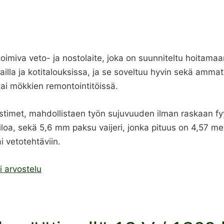
 toimiva veto- ja nostolaite, joka on suunniteltu hoitam
ailla ja kotitalouksissa, ja se soveltuu hyvin sekä am
ai mökkien remontointitöissä.
nostimet, mahdollistaen työn sujuvuuden ilman raskaan fy
iloa, sekä 5,6 mm paksu vaijeri, jonka pituus on 4,57 metr
ai vetotehtäviin.
i arvostelu