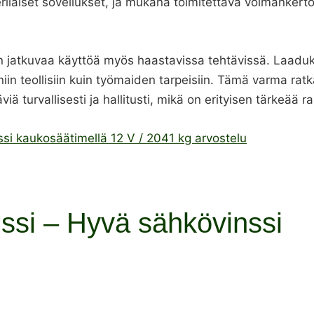
erilaiset sovellukset, ja mukana toimitettava voimankert
jatkuvaa käyttöä myös haastavissa tehtävissä. Laadukkaa
niin teollisiin kuin työmaiden tarpeisiin. Tämä varma rat
viä turvallisesti ja hallitusti, mikä on erityisen tärkeää 
i kaukosäätimellä 12 V / 2041 kg arvostelu
nssi – Hyvä sähkövinssi