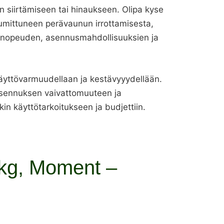
n siirtämiseen tai hinaukseen. Olipa kyse
jumittuneen perävaunun irrottamisesta,
yn, nopeuden, asennusmahdollisuuksien ja
 käyttövarmuudellaan ja kestävyyydellään.
 asennuksen vaivattomuuteen ja
kin käyttötarkoitukseen ja budjettiin.
 kg, Moment –