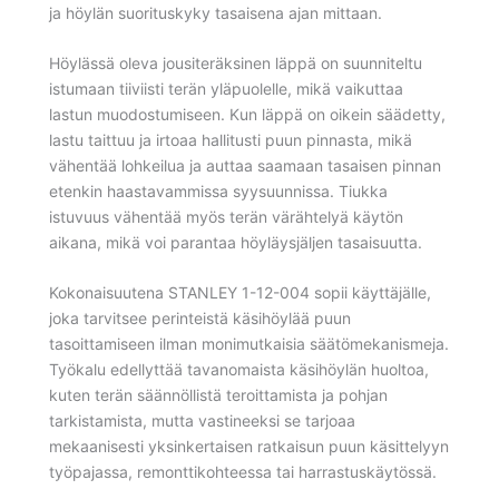
ja höylän suorituskyky tasaisena ajan mittaan.
Höylässä oleva jousiteräksinen läppä on suunniteltu
istumaan tiiviisti terän yläpuolelle, mikä vaikuttaa
lastun muodostumiseen. Kun läppä on oikein säädetty,
lastu taittuu ja irtoaa hallitusti puun pinnasta, mikä
vähentää lohkeilua ja auttaa saamaan tasaisen pinnan
etenkin haastavammissa syysuunnissa. Tiukka
istuvuus vähentää myös terän värähtelyä käytön
aikana, mikä voi parantaa höyläysjäljen tasaisuutta.
Kokonaisuutena STANLEY 1-12-004 sopii käyttäjälle,
joka tarvitsee perinteistä käsihöylää puun
tasoittamiseen ilman monimutkaisia säätömekanismeja.
Työkalu edellyttää tavanomaista käsihöylän huoltoa,
kuten terän säännöllistä teroittamista ja pohjan
tarkistamista, mutta vastineeksi se tarjoaa
mekaanisesti yksinkertaisen ratkaisun puun käsittelyyn
työpajassa, remonttikohteessa tai harrastuskäytössä.