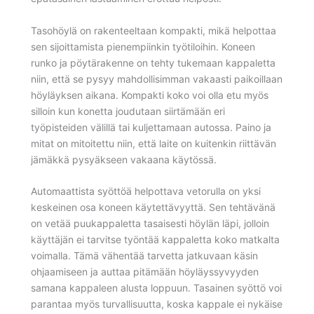
Tasohöylä on rakenteeltaan kompakti, mikä helpottaa
sen sijoittamista pienempiinkin työtiloihin. Koneen
runko ja pöytärakenne on tehty tukemaan kappaletta
niin, että se pysyy mahdollisimman vakaasti paikoillaan
höyläyksen aikana. Kompakti koko voi olla etu myös
silloin kun konetta joudutaan siirtämään eri
työpisteiden välillä tai kuljettamaan autossa. Paino ja
mitat on mitoitettu niin, että laite on kuitenkin riittävän
jämäkkä pysyäkseen vakaana käytössä.
Automaattista syöttöä helpottava vetorulla on yksi
keskeinen osa koneen käytettävyyttä. Sen tehtävänä
on vetää puukappaletta tasaisesti höylän läpi, jolloin
käyttäjän ei tarvitse työntää kappaletta koko matkalta
voimalla. Tämä vähentää tarvetta jatkuvaan käsin
ohjaamiseen ja auttaa pitämään höyläyssyvyyden
samana kappaleen alusta loppuun. Tasainen syöttö voi
parantaa myös turvallisuutta, koska kappale ei nykäise