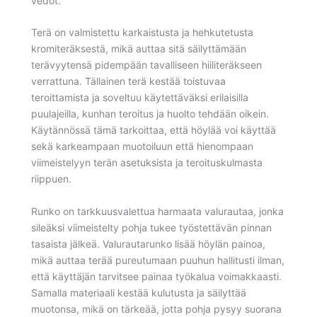
vedot.
Terä on valmistettu karkaistusta ja hehkutetusta
kromiteräksestä, mikä auttaa sitä säilyttämään
terävyytensä pidempään tavalliseen hiiliteräkseen
verrattuna. Tällainen terä kestää toistuvaa
teroittamista ja soveltuu käytettäväksi erilaisilla
puulajeilla, kunhan teroitus ja huolto tehdään oikein.
Käytännössä tämä tarkoittaa, että höylää voi käyttää
sekä karkeampaan muotoiluun että hienompaan
viimeistelyyn terän asetuksista ja teroituskulmasta
riippuen.
Runko on tarkkuusvalettua harmaata valurautaa, jonka
sileäksi viimeistelty pohja tukee työstettävän pinnan
tasaista jälkeä. Valurautarunko lisää höylän painoa,
mikä auttaa terää pureutumaan puuhun hallitusti ilman,
että käyttäjän tarvitsee painaa työkalua voimakkaasti.
Samalla materiaali kestää kulutusta ja säilyttää
muotonsa, mikä on tärkeää, jotta pohja pysyy suorana