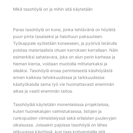
Mikä tasohöylä on ja mihin sitä käytetään
Paras tasohöylä on kone, jonka tehtävänä on höylätä
puun pinta tasaiseksi ja haluttuun paksuuteen.
Työkappale syötetään koneeseen, ja pyörivä terärulla
poistaa materiaalista ohuen kerroksen kerrallaan. Näin
esimerkiksi sahatavara, joka on alun perin karheaa ja
hieman kieroa, voidaan muotoilla mittatarkaksi ja
sileäksi. Tasohöylä eroaa perinteisestä käsihöylästä
ennen kaikkea tehokkuudessa ja tarkkuudessa:
käsityökalulla sama työ vie huomattavasti enemmän
aikaa ja vaatii enemmän taitoa.
Tasohöylää käytetään monenlaisissa projekteissa,
kuten huonekalujen valmistuksessa, listojen ja
runkopuiden viimeistelyssä sekä erilaisten puulevyjen
oikaisussa. Joissakin pajoissa tasohöylä on lähes
jatkuvassa käytössä, kun taas kotiverstailla sitä