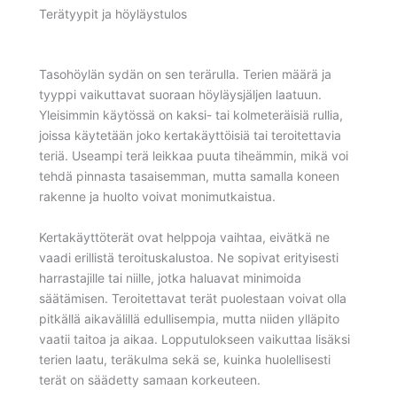
Terätyypit ja höyläystulos
Tasohöylän sydän on sen terärulla. Terien määrä ja
tyyppi vaikuttavat suoraan höyläysjäljen laatuun.
Yleisimmin käytössä on kaksi- tai kolmeteräisiä rullia,
joissa käytetään joko kertakäyttöisiä tai teroitettavia
teriä. Useampi terä leikkaa puuta tiheämmin, mikä voi
tehdä pinnasta tasaisemman, mutta samalla koneen
rakenne ja huolto voivat monimutkaistua.
Kertakäyttöterät ovat helppoja vaihtaa, eivätkä ne
vaadi erillistä teroituskalustoa. Ne sopivat erityisesti
harrastajille tai niille, jotka haluavat minimoida
säätämisen. Teroitettavat terät puolestaan voivat olla
pitkällä aikavälillä edullisempia, mutta niiden ylläpito
vaatii taitoa ja aikaa. Lopputulokseen vaikuttaa lisäksi
terien laatu, teräkulma sekä se, kuinka huolellisesti
terät on säädetty samaan korkeuteen.