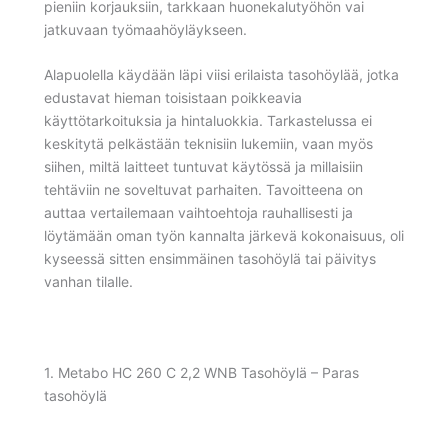
pieniin korjauksiin, tarkkaan huonekalutyöhön vai
jatkuvaan työmaahöyläykseen.
Alapuolella käydään läpi viisi erilaista tasohöylää, jotka
edustavat hieman toisistaan poikkeavia
käyttötarkoituksia ja hintaluokkia. Tarkastelussa ei
keskitytä pelkästään teknisiin lukemiin, vaan myös
siihen, miltä laitteet tuntuvat käytössä ja millaisiin
tehtäviin ne soveltuvat parhaiten. Tavoitteena on
auttaa vertailemaan vaihtoehtoja rauhallisesti ja
löytämään oman työn kannalta järkevä kokonaisuus, oli
kyseessä sitten ensimmäinen tasohöylä tai päivitys
vanhan tilalle.
1. Metabo HC 260 C 2,2 WNB Tasohöylä – Paras
tasohöylä