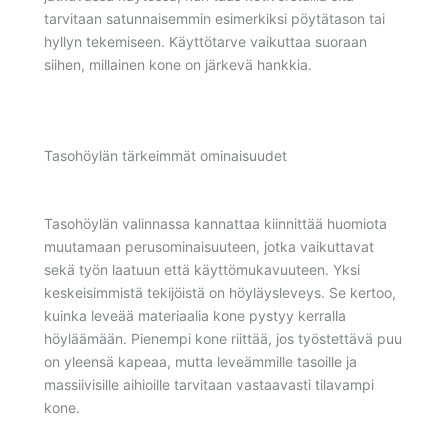
tarvitaan satunnaisemmin esimerkiksi pöytätason tai
hyllyn tekemiseen. Käyttötarve vaikuttaa suoraan
siihen, millainen kone on järkevä hankkia.
Tasohöylän tärkeimmät ominaisuudet
Tasohöylän valinnassa kannattaa kiinnittää huomiota
muutamaan perusominaisuuteen, jotka vaikuttavat
sekä työn laatuun että käyttömukavuuteen. Yksi
keskeisimmistä tekijöistä on höyläysleveys. Se kertoo,
kuinka leveää materiaalia kone pystyy kerralla
höyläämään. Pienempi kone riittää, jos työstettävä puu
on yleensä kapeaa, mutta leveämmille tasoille ja
massiivisille aihioille tarvitaan vastaavasti tilavampi
kone.