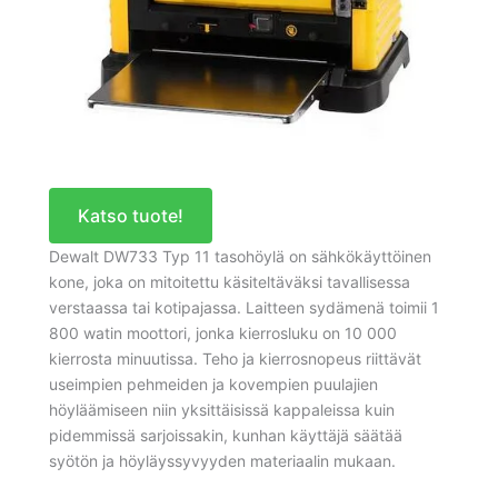
Katso tuote!
Dewalt DW733 Typ 11 tasohöylä on sähkökäyttöinen
kone, joka on mitoitettu käsiteltäväksi tavallisessa
verstaassa tai kotipajassa. Laitteen sydämenä toimii 1
800 watin moottori, jonka kierrosluku on 10 000
kierrosta minuutissa. Teho ja kierrosnopeus riittävät
useimpien pehmeiden ja kovempien puulajien
höyläämiseen niin yksittäisissä kappaleissa kuin
pidemmissä sarjoissakin, kunhan käyttäjä säätää
syötön ja höyläyssyvyyden materiaalin mukaan.