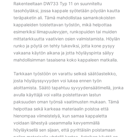
Rakenteeltaan DW733 Typ 11 on suunniteltu
tasohöyläksi, jossa kappale syötetään pöydän kautta
teräpaketin ali. Tämä mahdollistaa samankokoisten
kappaleiden toistettavan työstön, mikä helpottaa
esimerkiksi liimapuulevyjen, runkopuiden tai muiden
mittatarkkuutta vaativien osien valmistamista. Höylän
runko ja pöytä on tehty tukeviksi, jotta kone pysyy
vakaana käytön aikana ja jotta höyläyspinta säilyy
mahdollisimman tasaisena koko kappaleen matkalla.
Tarkkaan työstöön on varattu selkeä säätöasteikko,
josta höyläyssyvyyden voi lukea ennen työn
aloittamista. Säätö tapahtuu syvyydensäätimellä, jonka
avulla käyttäjä voi valita poistettavan lastun
paksuuden oman työnsä vaatimusten mukaan. Tämä
helpottaa sekä karkeaa materiaalin poistoa että
hienompaa viimeistelyä, kun samaa kappaletta
voidaan lähestyä useammalla kevyemmällä
höyläyksellä sen sijaan, että pyrittäisiin poistamaan
paljon materiaalia yhdellä kertaa. Asteikon käyttö on