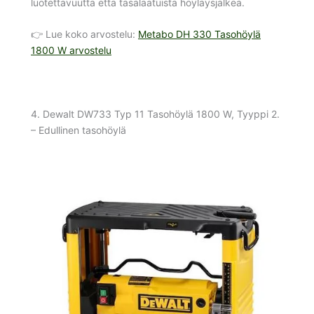
luotettavuutta että tasalaatuista höyläysjälkeä.
👉 Lue koko arvostelu:
Metabo DH 330 Tasohöylä
1800 W arvostelu
4. Dewalt DW733 Typ 11 Tasohöylä 1800 W, Tyyppi 2.
– Edullinen tasohöylä