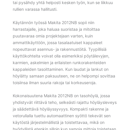
tai pysähdy yhtä helposti kesken työn, kun se liikkuu
rullien varassa hallitusti.
Käytännön työssä Makita 2012NB sopii niin
harrastajalle, joka haluaa suoristaa ja mitoittaa
puutavaraa omia projektejaan varten, kuin
ammattikäyttöön, jossa tasalaatuiset kappaleet
nopeuttavat asennus- ja rakennustöitä. Tyypillisiä
käyttökohteita voivat olla esimerkiksi pöytälevyjen,
karmien, askelmien ja erilaisten runkorakenteiden
kappaleiden tasoittaminen. Kun laudat ja lankut on
höylätty samaan paksuuteen, ne on helpompi sovittaa
toisiinsa ilman suuria rakoja tai korkeuseroja.
Kokonaisuutena Makita 2012NB on tasohöylä, jossa
yhdistyvät riittävä teho, selkeästi rajattu höyläysleveys
ja säädettävä höyläyssyvyys. Kompakti rakenne ja
vetorullalla tuettu automaattinen syöttö tekevät sen
käytöstä järjestelmällistä ja toistettavaa, mikä on
hyödyllistä etenkin silloin kun samoja mittoja toistetaan