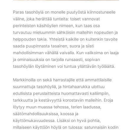
Paras tasohöylä on monelle puutyöstä kiinnostuneelle
väline, joka herättää tunteita: toiset vannovat
perinteisten käsihöylien nimeen, kun taas osa
turvautuu mieluummin sähköisiin malleihin nopeuden ja
helppouden takia. Yhteistä kaikille on kuitenkin tavoite
saada puupinnasta tasainen, suora ja siisti
mahdollisimman vähällä vaivalla. Kun valikoima on laaja
ja ominaisuuksia on tarjolla runsaasti, sopivan
tasohöylän löytäminen voi tuntua yllättävän työläältä.
Markkinoilla on sekä harrastajille että ammattilaisille
suunnattuja tasohöyliä, ja hintahaarukka ulottuu
edullisista peruslaitteista huomattavasti kalliimpiin,
tarkkuutta ja kestävyyttä korostaviin malleihin. Eroja
löytyy muun muassa tehossa, terien laadussa,
säätömahdollisuuksissa, koossa ja
käyttömukavuudessa. Lisäksi on hyvä pohtia,
millaiseen käyttöön höylä on tulossa: satunnaisiin kodin