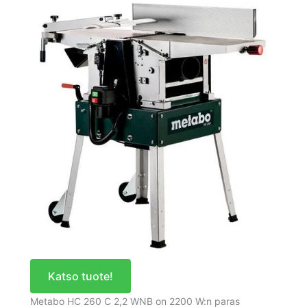
Katso tuote!
Metabo HC 260 C 2,2 WNB on 2200 W:n paras