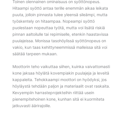
Toinen olennainen ominaisuus on syöttönopeus.
Hitaampi syöttö antaa terille enemmän aikaa leikata
puuta, jolloin pinnasta tulee yleensä sileämpi, mutta
työskentely on hitaampaa. Nopeampi syöttö
puolestaan nopeuttaa työtä, mutta voi lisätä riskiä
pinnan aaltoilulle tai repimiselle, etenkin haastavissa
puulajeissa. Monissa tasohöylissä syöttönopeus on
vakio, kun taas kehittyneemmissä malleissa sitä voi
säätää tarpeen mukaan.
Moottorin teho vaikuttaa siihen, kuinka vaivattomasti
kone jaksaa höylätä kovempiakin puulajeja ja leveitä
kappaleita. Tehokkaampi moottori on hyödyksi, jos
höyläystä tehdään paljon ja materiaalit ovat raskaita.
Kevyempiin harrasteprojekteihin riittää usein
pienempitehoinen kone, kunhan sitä ei kuormiteta
jatkuvasti äärirajoille.