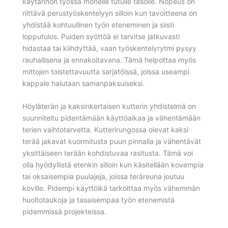
käytännön työssä monelle tutulle tasolle. Nopeus on
riittävä perustyöskentelyyn silloin kun tavoitteena on
yhdistää kohtuullinen työn eteneminen ja siisti
lopputulos. Puiden syöttöä ei tarvitse jatkuvasti
hidastaa tai kiihdyttää, vaan työskentelyrytmi pysyy
rauhallisena ja ennakoitavana. Tämä helpottaa myös
mittojen toistettavuutta sarjatöissä, joissa useampi
kappale halutaan samanpaksuiseksi.
Höyläterän ja kaksinkertaisen kutterin yhdistelmä on
suunniteltu pidentämään käyttöaikaa ja vähentämään
terien vaihtotarvetta. Kutterirungossa olevat kaksi
terää jakavat kuormitusta puun pinnalla ja vähentävät
yksittäiseen terään kohdistuvaa rasitusta. Tämä voi
olla hyödyllistä etenkin silloin kun käsitellään kovempia
tai oksaisempia puulajeja, joissa teräreuna joutuu
koville. Pidempi käyttöikä tarkoittaa myös vähemmän
huoltotaukoja ja tasaisempaa työn etenemistä
pidemmissä projekteissa.