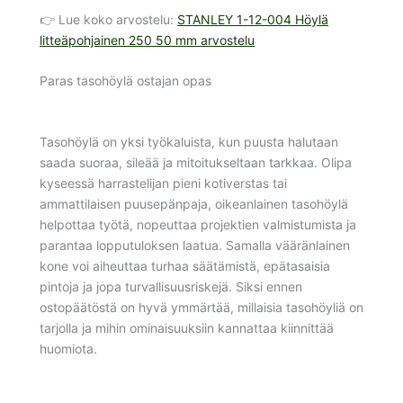
👉 Lue koko arvostelu:
STANLEY 1-12-004 Höylä
litteäpohjainen 250 50 mm arvostelu
Paras tasohöylä ostajan opas
Tasohöylä on yksi työkaluista, kun puusta halutaan
saada suoraa, sileää ja mitoitukseltaan tarkkaa. Olipa
kyseessä harrastelijan pieni kotiverstas tai
ammattilaisen puusepänpaja, oikeanlainen tasohöylä
helpottaa työtä, nopeuttaa projektien valmistumista ja
parantaa lopputuloksen laatua. Samalla vääränlainen
kone voi aiheuttaa turhaa säätämistä, epätasaisia
pintoja ja jopa turvallisuusriskejä. Siksi ennen
ostopäätöstä on hyvä ymmärtää, millaisia tasohöyliä on
tarjolla ja mihin ominaisuuksiin kannattaa kiinnittää
huomiota.