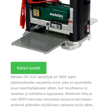
Katso tuote!
Metabo DH 330 tasohöylä on 1800 watin
yleismoottorilla varustettu kone, joka on suunniteltu
puun tasohöyläykseen silloin, kun tavoitteena on
tasainen ja toistettava lopputulos. Moottorin teho ja
noin 9800 kierrosta minuutissa tarjoava kierrosluku
auttavat pitämään höyläyksen vakaana myös silloin,