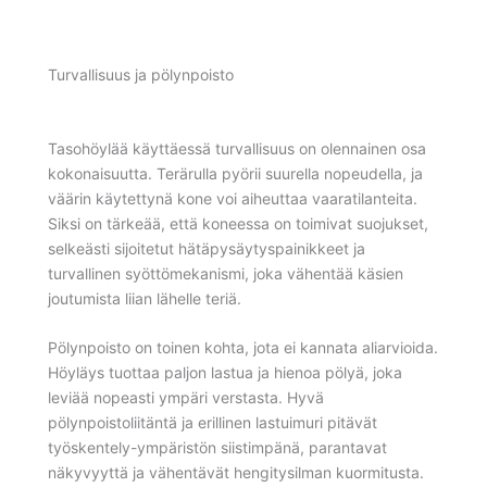
Turvallisuus ja pölynpoisto
Tasohöylää käyttäessä turvallisuus on olennainen osa
kokonaisuutta. Terärulla pyörii suurella nopeudella, ja
väärin käytettynä kone voi aiheuttaa vaaratilanteita.
Siksi on tärkeää, että koneessa on toimivat suojukset,
selkeästi sijoitetut hätäpysäytyspainikkeet ja
turvallinen syöttömekanismi, joka vähentää käsien
joutumista liian lähelle teriä.
Pölynpoisto on toinen kohta, jota ei kannata aliarvioida.
Höyläys tuottaa paljon lastua ja hienoa pölyä, joka
leviää nopeasti ympäri verstasta. Hyvä
pölynpoistoliitäntä ja erillinen lastuimuri pitävät
työskentely-ympäristön siistimpänä, parantavat
näkyvyyttä ja vähentävät hengitysilman kuormitusta.