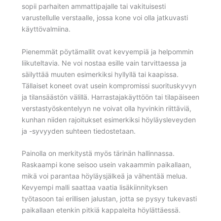
sopii parhaiten ammattipajalle tai vakituisesti
varustellulle verstaalle, jossa kone voi olla jatkuvasti
käyttövalmiina.
Pienemmät pöytämallit ovat kevyempiä ja helpommin
liikuteltavia. Ne voi nostaa esille vain tarvittaessa ja
säilyttää muuten esimerkiksi hyllyllä tai kaapissa.
Tällaiset koneet ovat usein kompromissi suorituskyvyn
ja tilansäästön välillä. Harrastajakäyttöön tai tilapäiseen
verstastyöskentelyyn ne voivat olla hyvinkin riittäviä,
kunhan niiden rajoitukset esimerkiksi höyläysleveyden
ja -syvyyden suhteen tiedostetaan.
Painolla on merkitystä myös tärinän hallinnassa.
Raskaampi kone seisoo usein vakaammin paikallaan,
mikä voi parantaa höyläysjälkeä ja vähentää melua.
Kevyempi malli saattaa vaatia lisäkiinnityksen
työtasoon tai erillisen jalustan, jotta se pysyy tukevasti
paikallaan etenkin pitkiä kappaleita höylättäessä.