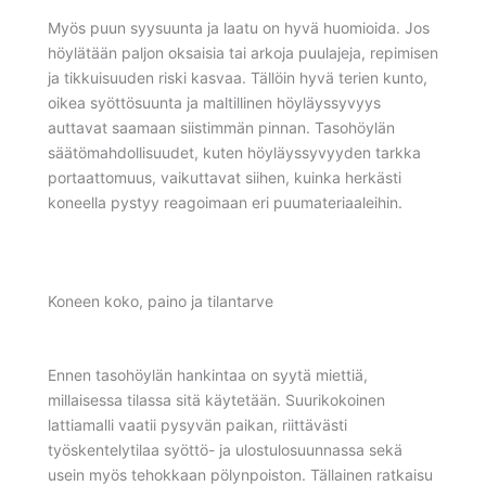
Myös puun syysuunta ja laatu on hyvä huomioida. Jos
höylätään paljon oksaisia tai arkoja puulajeja, repimisen
ja tikkuisuuden riski kasvaa. Tällöin hyvä terien kunto,
oikea syöttösuunta ja maltillinen höyläyssyvyys
auttavat saamaan siistimmän pinnan. Tasohöylän
säätömahdollisuudet, kuten höyläyssyvyyden tarkka
portaattomuus, vaikuttavat siihen, kuinka herkästi
koneella pystyy reagoimaan eri puumateriaaleihin.
Koneen koko, paino ja tilantarve
Ennen tasohöylän hankintaa on syytä miettiä,
millaisessa tilassa sitä käytetään. Suurikokoinen
lattiamalli vaatii pysyvän paikan, riittävästi
työskentelytilaa syöttö- ja ulostulosuunnassa sekä
usein myös tehokkaan pölynpoiston. Tällainen ratkaisu