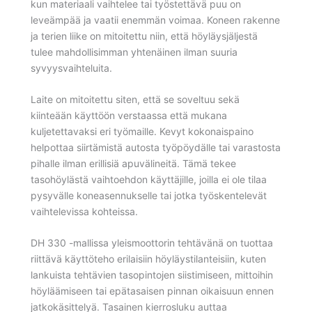
kun materiaali vaihtelee tai työstettävä puu on
leveämpää ja vaatii enemmän voimaa. Koneen rakenne
ja terien liike on mitoitettu niin, että höyläysjäljestä
tulee mahdollisimman yhtenäinen ilman suuria
syvyysvaihteluita.
Laite on mitoitettu siten, että se soveltuu sekä
kiinteään käyttöön verstaassa että mukana
kuljetettavaksi eri työmaille. Kevyt kokonaispaino
helpottaa siirtämistä autosta työpöydälle tai varastosta
pihalle ilman erillisiä apuvälineitä. Tämä tekee
tasohöylästä vaihtoehdon käyttäjille, joilla ei ole tilaa
pysyvälle koneasennukselle tai jotka työskentelevät
vaihtelevissa kohteissa.
DH 330 -mallissa yleismoottorin tehtävänä on tuottaa
riittävä käyttöteho erilaisiin höyläystilanteisiin, kuten
lankuista tehtävien tasopintojen siistimiseen, mittoihin
höyläämiseen tai epätasaisen pinnan oikaisuun ennen
jatkokäsittelyä. Tasainen kierrosluku auttaa