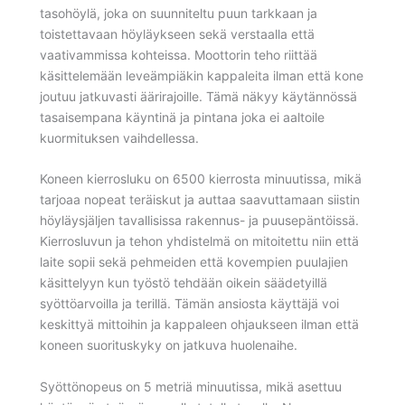
tasohöylä, joka on suunniteltu puun tarkkaan ja
toistettavaan höyläykseen sekä verstaalla että
vaativammissa kohteissa. Moottorin teho riittää
käsittelemään leveämpiäkin kappaleita ilman että kone
joutuu jatkuvasti äärirajoille. Tämä näkyy käytännössä
tasaisempana käyntinä ja pintana joka ei aaltoile
kuormituksen vaihdellessa.
Koneen kierrosluku on 6500 kierrosta minuutissa, mikä
tarjoaa nopeat teräiskut ja auttaa saavuttamaan siistin
höyläysjäljen tavallisissa rakennus- ja puusepäntöissä.
Kierrosluvun ja tehon yhdistelmä on mitoitettu niin että
laite sopii sekä pehmeiden että kovempien puulajien
käsittelyyn kun työstö tehdään oikein säädetyillä
syöttöarvoilla ja terillä. Tämän ansiosta käyttäjä voi
keskittyä mittoihin ja kappaleen ohjaukseen ilman että
koneen suorituskyky on jatkuva huolenaihe.
Syöttönopeus on 5 metriä minuutissa, mikä asettuu