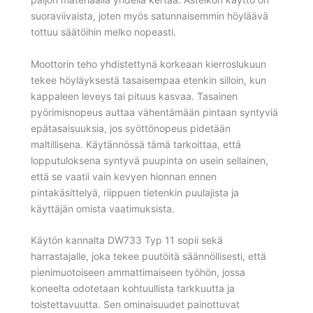
suoraviivaista, joten myös satunnaisemmin höyläävä
tottuu säätöihin melko nopeasti.
Moottorin teho yhdistettynä korkeaan kierroslukuun
tekee höyläyksestä tasaisempaa etenkin silloin, kun
kappaleen leveys tai pituus kasvaa. Tasainen
pyörimisnopeus auttaa vähentämään pintaan syntyviä
epätasaisuuksia, jos syöttönopeus pidetään
maltillisena. Käytännössä tämä tarkoittaa, että
lopputuloksena syntyvä puupinta on usein sellainen,
että se vaatii vain kevyen hionnan ennen
pintakäsittelyä, riippuen tietenkin puulajista ja
käyttäjän omista vaatimuksista.
Käytön kannalta DW733 Typ 11 sopii sekä
harrastajalle, joka tekee puutöitä säännöllisesti, että
pienimuotoiseen ammattimaiseen työhön, jossa
koneelta odotetaan kohtuullista tarkkuutta ja
toistettavuutta. Sen ominaisuudet painottuvat