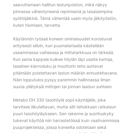
saavuttamaan hallitun lastunpoiston, mikä näkyy
pinnassa vähentyneenä repimisenä ja tasaisempina
syöttöjälkinä. Tämä vähentää usein myös jälkityöstön,
kuten hiomisen, tarvetta.
Käytännön työssä koneen ominaisuudet korostuvat
erityisesti silloin, kun puumateriaalia käsitellään
useammassa vaiheessa ja mittatarkkuus on tärkeää.
Kun sama kappale kulkee höylän läpi useita kertoja,
tasainen kierrosluku ja moottorin teho auttavat
pitämään poistettavan lastun määrän ennustettavana.
Näin lopputulos pysyy paremmin hallinnassa ilman
suuria yllätyksiä mittojen tai pinnan laadun suhteen.
Metabo DH 330 tasohöylä sopii käyttäjälle, joka
tarvitsee liikuteltavan, mutta silti tehokkaan ratkaisun
puun tasohöyläykseen. Sen rakenne ja suorituskyky
tukevat käyttöä niin harrastetöissä kuin vaativammissa
puuprojekteissa, joissa koneelta odotetaan sekä