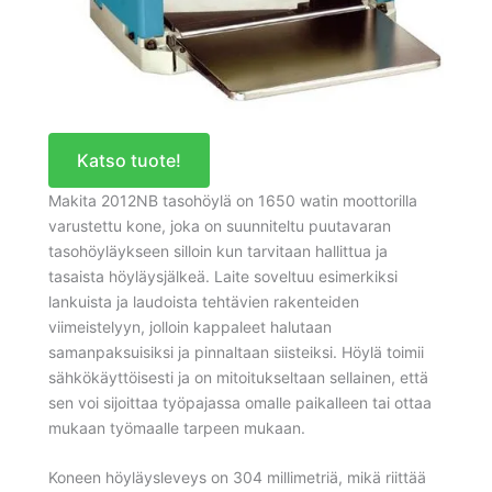
Katso tuote!
Makita 2012NB tasohöylä on 1650 watin moottorilla
varustettu kone, joka on suunniteltu puutavaran
tasohöyläykseen silloin kun tarvitaan hallittua ja
tasaista höyläysjälkeä. Laite soveltuu esimerkiksi
lankuista ja laudoista tehtävien rakenteiden
viimeistelyyn, jolloin kappaleet halutaan
samanpaksuisiksi ja pinnaltaan siisteiksi. Höylä toimii
sähkökäyttöisesti ja on mitoitukseltaan sellainen, että
sen voi sijoittaa työpajassa omalle paikalleen tai ottaa
mukaan työmaalle tarpeen mukaan.
Koneen höyläysleveys on 304 millimetriä, mikä riittää