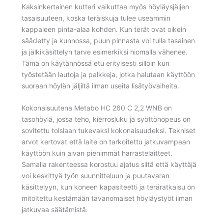
Kaksinkertainen kutteri vaikuttaa myös höyläysjäljen
tasaisuuteen, koska teräiskuja tulee useammin
kappaleen pinta-alaa kohden. Kun terät ovat oikein
säädetty ja kunnossa, puun pinnasta voi tulla tasainen
ja jälkikäsittelyn tarve esimerkiksi hiomalla vähenee.
Tämä on käytännössä etu erityisesti silloin kun
työstetään lautoja ja palkkeja, jotka halutaan käyttöön
suoraan höylän jäljiltä ilman useita lisätyövaiheita.
Kokonaisuutena Metabo HC 260 C 2,2 WNB on
tasohöylä, jossa teho, kierrosluku ja syöttönopeus on
sovitettu toisiaan tukevaksi kokonaisuudeksi. Tekniset
arvot kertovat että laite on tarkoitettu jatkuvampaan
käyttöön kuin aivan pienimmät harrastelaitteet.
Samalla rakenteessa korostuu ajatus siitä että käyttäjä
voi keskittyä työn suunnitteluun ja puutavaran
käsittelyyn, kun koneen kapasiteetti ja teräratkaisu on
mitoitettu kestämään tavanomaiset höyläystyöt ilman
jatkuvaa säätämistä.