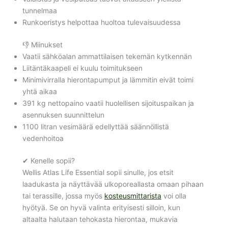
tunnelmaa
Runkoeristys helpottaa huoltoa tulevaisuudessa
👎 Miinukset
Vaatii sähköalan ammattilaisen tekemän kytkennän
Liitäntäkaapeli ei kuulu toimitukseen
Minimivirralla hierontapumput ja lämmitin eivät toimi
yhtä aikaa
391 kg nettopaino vaatii huolellisen sijoituspaikan ja
asennuksen suunnittelun
1100 litran vesimäärä edellyttää säännöllistä
vedenhoitoa
✔ Kenelle sopii?
Wellis Atlas Life Essential sopii sinulle, jos etsit
laadukasta ja näyttävää ulkoporeallasta omaan pihaan
tai terassille, jossa myös
kosteusmittarista
voi olla
hyötyä. Se on hyvä valinta erityisesti silloin, kun
altaalta halutaan tehokasta hierontaa, mukavia