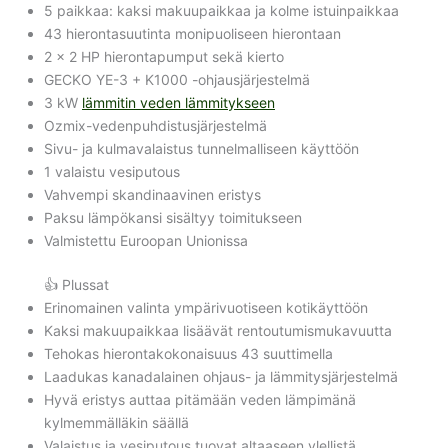
5 paikkaa: kaksi makuupaikkaa ja kolme istuinpaikkaa
43 hierontasuutinta monipuoliseen hierontaan
2 × 2 HP hierontapumput sekä kierto
GECKO YE-3 + K1000 -ohjausjärjestelmä
3 kW
lämmitin veden lämmitykseen
Ozmix-vedenpuhdistusjärjestelmä
Sivu- ja kulmavalaistus tunnelmalliseen käyttöön
1 valaistu vesiputous
Vahvempi skandinaavinen eristys
Paksu lämpökansi sisältyy toimitukseen
Valmistettu Euroopan Unionissa
👍 Plussat
Erinomainen valinta ympärivuotiseen kotikäyttöön
Kaksi makuupaikkaa lisäävät rentoutumismukavuutta
Tehokas hierontakokonaisuus 43 suuttimella
Laadukas kanadalainen ohjaus- ja lämmitysjärjestelmä
Hyvä eristys auttaa pitämään veden lämpimänä
kylmemmälläkin säällä
Valaistus ja vesiputous tuovat altaaseen ylellistä