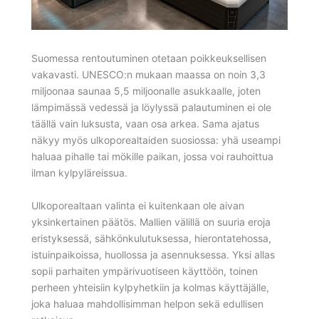
Suomessa rentoutuminen otetaan poikkeuksellisen
vakavasti. UNESCO:n mukaan maassa on noin 3,3
miljoonaa saunaa 5,5 miljoonalle asukkaalle, joten
lämpimässä vedessä ja löylyssä palautuminen ei ole
täällä vain luksusta, vaan osa arkea. Sama ajatus
näkyy myös ulkoporealtaiden suosiossa: yhä useampi
haluaa pihalle tai mökille paikan, jossa voi rauhoittua
ilman kylpyläreissua.
Ulkoporealtaan valinta ei kuitenkaan ole aivan
yksinkertainen päätös. Mallien välillä on suuria eroja
eristyksessä, sähkönkulutuksessa, hierontatehossa,
istuinpaikoissa, huollossa ja asennuksessa. Yksi allas
sopii parhaiten ympärivuotiseen käyttöön, toinen
perheen yhteisiin kylpyhetkiin ja kolmas käyttäjälle,
joka haluaa mahdollisimman helpon sekä edullisen