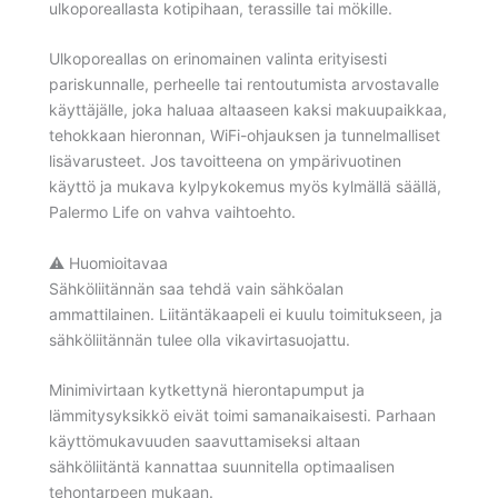
ulkoporeallasta kotipihaan, terassille tai mökille.
Ulkoporeallas on erinomainen valinta erityisesti
pariskunnalle, perheelle tai rentoutumista arvostavalle
käyttäjälle, joka haluaa altaaseen kaksi makuupaikkaa,
tehokkaan hieronnan, WiFi-ohjauksen ja tunnelmalliset
lisävarusteet. Jos tavoitteena on ympärivuotinen
käyttö ja mukava kylpykokemus myös kylmällä säällä,
Palermo Life on vahva vaihtoehto.
⚠️ Huomioitavaa
Sähköliitännän saa tehdä vain sähköalan
ammattilainen. Liitäntäkaapeli ei kuulu toimitukseen, ja
sähköliitännän tulee olla vikavirtasuojattu.
Minimivirtaan kytkettynä hierontapumput ja
lämmitysyksikkö eivät toimi samanaikaisesti. Parhaan
käyttömukavuuden saavuttamiseksi altaan
sähköliitäntä kannattaa suunnitella optimaalisen
tehontarpeen mukaan.