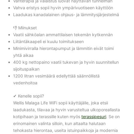
Väriterapia ja valaistus luovat näyttävän tunnelman
Vahva eristys sopii hyvin ympärivuotiseen käyttöön
Laadukas kanadalainen ohjaus- ja lämmitysjärjestelmä
👎 Miinukset
Vaatii sähköalan ammattilaisen tekemän kytkennän
Liitäntäkaapeli ei kuulu toimitukseen
Minimivirralla hierontapumput ja lämmitin eivät toimi
yhtä aikaa
400 kg nettopaino vaatii tukevan ja hyvin suunnitellun
sijoituspaikan
1200 litran vesimäärä edellyttää säännöllistä
vedenhoitoa
✔ Kenelle sopii?
Wellis Malaga Life WiFi sopii käyttäjälle, joka etsii
laadukasta, tilavaa ja hyvin varusteltua ulkoporeallasta
kotipihaan ja terassille kuten myös
terassipesuri
. Se on
erinomainen valinta silloin, kun altaalta halutaan
tehokasta hierontaa, useita istuinpaikkoja ja modernia