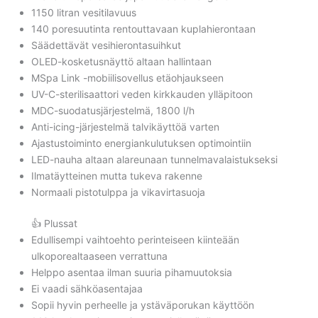
1150 litran vesitilavuus
140 poresuutinta rentouttavaan kuplahierontaan
Säädettävät vesihierontasuihkut
OLED-kosketusnäyttö altaan hallintaan
MSpa Link -mobiilisovellus etäohjaukseen
UV-C-sterilisaattori veden kirkkauden ylläpitoon
MDC-suodatusjärjestelmä, 1800 l/h
Anti-icing-järjestelmä talvikäyttöä varten
Ajastustoiminto energiankulutuksen optimointiin
LED-nauha altaan alareunaan tunnelmavalaistukseksi
Ilmatäytteinen mutta tukeva rakenne
Normaali pistotulppa ja vikavirtasuoja
👍 Plussat
Edullisempi vaihtoehto perinteiseen kiinteään
ulkoporealtaaseen verrattuna
Helppo asentaa ilman suuria pihamuutoksia
Ei vaadi sähköasentajaa
Sopii hyvin perheelle ja ystäväporukan käyttöön