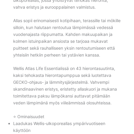
ulkoporeallas, jossa yhdistyvät tehokas hieronta,
vahva eristys ja eurooppalainen valmistus.
Allas sopii erinomaisesti kotipihaan, terassille tai mökille
silloin, kun halutaan rentoutua lämpimässä vedessä
vuodenajasta riippumatta. Kahden makuupaikan ja
kolmen istuinpaikan ansiosta se tarjoaa mukavat
puitteet sekä rauhalliseen yksin rentoutumiseen että
yhteisiin hetkiin perheen tai ystävien kanssa.
Wellis Atlas Life Essentialissä on 43 hierontasuutinta,
kaksi tehokasta hierontapumppua sekä luotettava
GECKO-ohjaus- ja lämmitysjärjestelmä. Vahvempi
skandinaavinen eristys, eristetty allaskuori ja mukana
toimitettava paksu lämpökansi auttavat pitämään
veden lämpimänä myös viileämmissä olosuhteissa.
⭐ Ominaisuudet
Laadukas Wellis-ulkoporeallas ympärivuotiseen
käyttöön