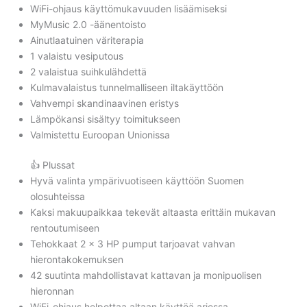
WiFi-ohjaus käyttömukavuuden lisäämiseksi
MyMusic 2.0 -äänentoisto
Ainutlaatuinen väriterapia
1 valaistu vesiputous
2 valaistua suihkulähdettä
Kulmavalaistus tunnelmalliseen iltakäyttöön
Vahvempi skandinaavinen eristys
Lämpökansi sisältyy toimitukseen
Valmistettu Euroopan Unionissa
👍 Plussat
Hyvä valinta ympärivuotiseen käyttöön Suomen
olosuhteissa
Kaksi makuupaikkaa tekevät altaasta erittäin mukavan
rentoutumiseen
Tehokkaat 2 × 3 HP pumput tarjoavat vahvan
hierontakokemuksen
42 suutinta mahdollistavat kattavan ja monipuolisen
hieronnan
WiFi-ohjaus helpottaa altaan käyttöä arjessa