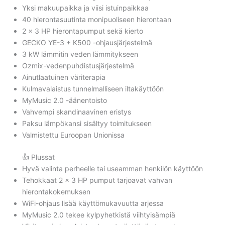
Yksi makuupaikka ja viisi istuinpaikkaa
40 hierontasuutinta monipuoliseen hierontaan
2 × 3 HP hierontapumput sekä kierto
GECKO YE-3 + K500 -ohjausjärjestelmä
3 kW lämmitin veden lämmitykseen
Ozmix-vedenpuhdistusjärjestelmä
Ainutlaatuinen väriterapia
Kulmavalaistus tunnelmalliseen iltakäyttöön
MyMusic 2.0 -äänentoisto
Vahvempi skandinaavinen eristys
Paksu lämpökansi sisältyy toimitukseen
Valmistettu Euroopan Unionissa
👍 Plussat
Hyvä valinta perheelle tai useamman henkilön käyttöön
Tehokkaat 2 × 3 HP pumput tarjoavat vahvan
hierontakokemuksen
WiFi-ohjaus lisää käyttömukavuutta arjessa
MyMusic 2.0 tekee kylpyhetkistä viihtyisämpiä