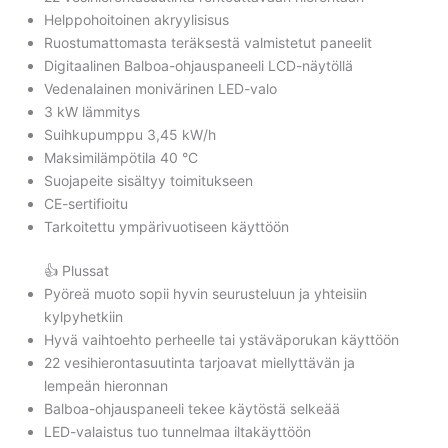
Helppohoitoinen akryylisisus
Ruostumattomasta teräksestä valmistetut paneelit
Digitaalinen Balboa-ohjauspaneeli LCD-näytöllä
Vedenalainen monivärinen LED-valo
3 kW lämmitys
Suihkupumppu 3,45 kW/h
Maksimilämpötila 40 °C
Suojapeite sisältyy toimitukseen
CE-sertifioitu
Tarkoitettu ympärivuotiseen käyttöön
👍 Plussat
Pyöreä muoto sopii hyvin seurusteluun ja yhteisiin
kylpyhetkiin
Hyvä vaihtoehto perheelle tai ystäväporukan käyttöön
22 vesihierontasuutinta tarjoavat miellyttävän ja
lempeän hieronnan
Balboa-ohjauspaneeli tekee käytöstä selkeää
LED-valaistus tuo tunnelmaa iltakäyttöön