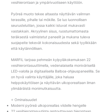
vesihierontaan ja ympärivuotiseen käyttöön.
Pyöreä muoto tekee altaasta näyttävän valinnan
terassille, pihalle tai mökille. Se luo luonnollisen
seurustelutilan, jossa kaikki istuvat mukavasti
vastakkain. Akryylinen sisus, ruostumattomasta
teräksestä valmistetut paneelit ja mukana tuleva
suojapeite tekevät kokonaisuudesta sekä tyylikkään
että käytännöllisen.
MARFIL tarjoaa pehmeän kylpyläkokemuksen 22
vesihierontasuuttimella, vedenalaisella monivärisellä
LED-valolla ja digitaalisella Balboa-ohjauspaneelilla. Se
on hyvä valinta käyttäjälle, joka haluaa
helppokäyttöisen ja näyttävän ulkoporealtaan ilman
ylimääräistä monimutkaisuutta.
⭐ Ominaisuudet
Moderni pyöreä ulkoporeallas viidelle hengelle
22 vesihierontasuutinta rentouttavaan hierontaan