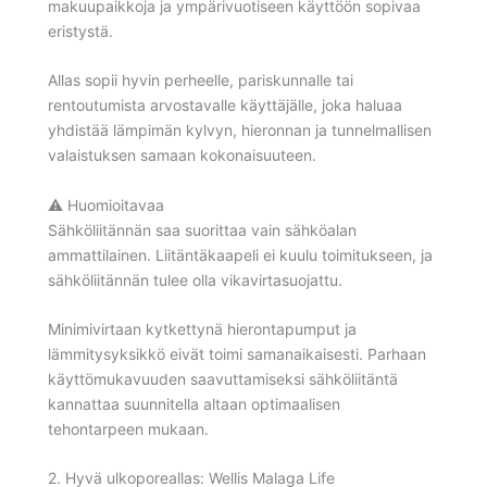
makuupaikkoja ja ympärivuotiseen käyttöön sopivaa
eristystä.
Allas sopii hyvin perheelle, pariskunnalle tai
rentoutumista arvostavalle käyttäjälle, joka haluaa
yhdistää lämpimän kylvyn, hieronnan ja tunnelmallisen
valaistuksen samaan kokonaisuuteen.
⚠️ Huomioitavaa
Sähköliitännän saa suorittaa vain sähköalan
ammattilainen. Liitäntäkaapeli ei kuulu toimitukseen, ja
sähköliitännän tulee olla vikavirtasuojattu.
Minimivirtaan kytkettynä hierontapumput ja
lämmitysyksikkö eivät toimi samanaikaisesti. Parhaan
käyttömukavuuden saavuttamiseksi sähköliitäntä
kannattaa suunnitella altaan optimaalisen
tehontarpeen mukaan.
2. Hyvä ulkoporeallas: Wellis Malaga Life