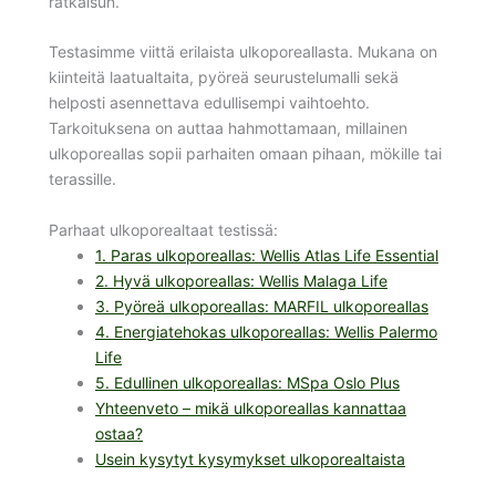
ratkaisun.
Testasimme viittä erilaista ulkoporeallasta. Mukana on
kiinteitä laatualtaita, pyöreä seurustelumalli sekä
helposti asennettava edullisempi vaihtoehto.
Tarkoituksena on auttaa hahmottamaan, millainen
ulkoporeallas sopii parhaiten omaan pihaan, mökille tai
terassille.
Parhaat ulkoporealtaat testissä:
1. Paras ulkoporeallas: Wellis Atlas Life Essential
2. Hyvä ulkoporeallas: Wellis Malaga Life
3. Pyöreä ulkoporeallas: MARFIL ulkoporeallas
4. Energiatehokas ulkoporeallas: Wellis Palermo
Life
5. Edullinen ulkoporeallas: MSpa Oslo Plus
Yhteenveto – mikä ulkoporeallas kannattaa
ostaa?
Usein kysytyt kysymykset ulkoporealtaista