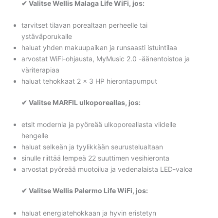
✔ Valitse Wellis Malaga Life WiFi, jos:
tarvitset tilavan porealtaan perheelle tai
ystäväporukalle
haluat yhden makuupaikan ja runsaasti istuintilaa
arvostat WiFi-ohjausta, MyMusic 2.0 -äänentoistoa ja
väriterapiaa
haluat tehokkaat 2 × 3 HP hierontapumput
✔ Valitse MARFIL ulkoporeallas, jos:
etsit modernia ja pyöreää ulkoporeallasta viidelle
hengelle
haluat selkeän ja tyylikkään seurustelualtaan
sinulle riittää lempeä 22 suuttimen vesihieronta
arvostat pyöreää muotoilua ja vedenalaista LED-valoa
✔ Valitse Wellis Palermo Life WiFi, jos:
haluat energiatehokkaan ja hyvin eristetyn