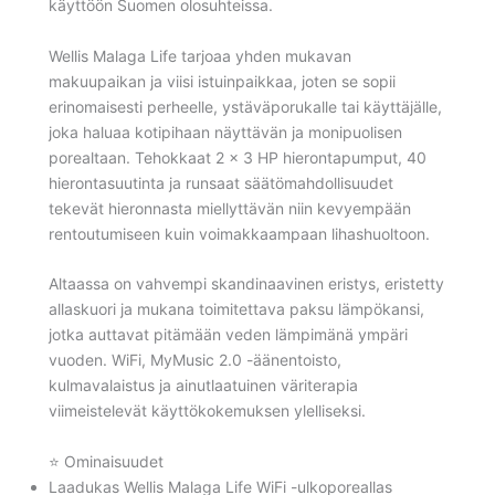
käyttöön Suomen olosuhteissa.
Wellis Malaga Life tarjoaa yhden mukavan
makuupaikan ja viisi istuinpaikkaa, joten se sopii
erinomaisesti perheelle, ystäväporukalle tai käyttäjälle,
joka haluaa kotipihaan näyttävän ja monipuolisen
porealtaan. Tehokkaat 2 × 3 HP hierontapumput, 40
hierontasuutinta ja runsaat säätömahdollisuudet
tekevät hieronnasta miellyttävän niin kevyempään
rentoutumiseen kuin voimakkaampaan lihashuoltoon.
Altaassa on vahvempi skandinaavinen eristys, eristetty
allaskuori ja mukana toimitettava paksu lämpökansi,
jotka auttavat pitämään veden lämpimänä ympäri
vuoden. WiFi, MyMusic 2.0 -äänentoisto,
kulmavalaistus ja ainutlaatuinen väriterapia
viimeistelevät käyttökokemuksen ylelliseksi.
⭐ Ominaisuudet
Laadukas Wellis Malaga Life WiFi -ulkoporeallas