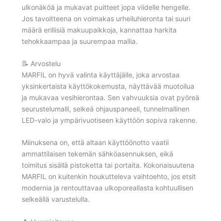
ulkonäköä ja mukavat puitteet jopa viidelle hengelle.
Jos tavoitteena on voimakas urheiluhieronta tai suuri
määrä erillisiä makuupaikkoja, kannattaa harkita
tehokkaampaa ja suurempaa mallia.
📝 Arvostelu
MARFIL on hyvä valinta käyttäjälle, joka arvostaa
yksinkertaista käyttökokemusta, näyttävää muotoilua
ja mukavaa vesihierontaa. Sen vahvuuksia ovat pyöreä
seurustelumalli, selkeä ohjauspaneeli, tunnelmallinen
LED-valo ja ympärivuotiseen käyttöön sopiva rakenne.
Miinuksena on, että altaan käyttöönotto vaatii
ammattilaisen tekemän sähköasennuksen, eikä
toimitus sisällä pistoketta tai portaita. Kokonaisuutena
MARFIL on kuitenkin houkutteleva vaihtoehto, jos etsit
modernia ja rentouttavaa ulkoporeallasta kohtuullisen
selkeällä varustelulla.