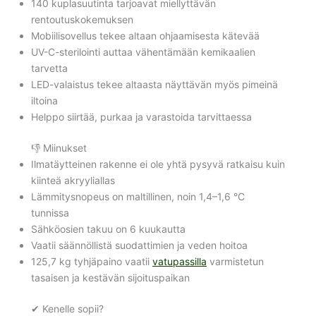
140 kuplasuutinta tarjoavat miellyttävän
rentoutuskokemuksen
Mobiilisovellus tekee altaan ohjaamisesta kätevää
UV-C-sterilointi auttaa vähentämään kemikaalien
tarvetta
LED-valaistus tekee altaasta näyttävän myös pimeinä
iltoina
Helppo siirtää, purkaa ja varastoida tarvittaessa
👎 Miinukset
Ilmatäytteinen rakenne ei ole yhtä pysyvä ratkaisu kuin
kiinteä akryyliallas
Lämmitysnopeus on maltillinen, noin 1,4–1,6 °C
tunnissa
Sähköosien takuu on 6 kuukautta
Vaatii säännöllistä suodattimien ja veden hoitoa
125,7 kg tyhjäpaino vaatii
vatupassilla
varmistetun
tasaisen ja kestävän sijoituspaikan
✔ Kenelle sopii?