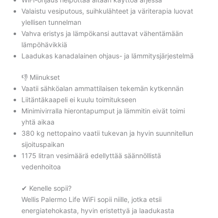
Valaistu vesiputous, suihkulähteet ja väriterapia luovat
ylellisen tunnelman
Vahva eristys ja lämpökansi auttavat vähentämään
lämpöhävikkiä
Laadukas kanadalainen ohjaus- ja lämmitysjärjestelmä
👎 Miinukset
Vaatii sähköalan ammattilaisen tekemän kytkennän
Liitäntäkaapeli ei kuulu toimitukseen
Minimivirralla hierontapumput ja lämmitin eivät toimi
yhtä aikaa
380 kg nettopaino vaatii tukevan ja hyvin suunnitellun
sijoituspaikan
1175 litran vesimäärä edellyttää säännöllistä
vedenhoitoa
✔ Kenelle sopii?
Wellis Palermo Life WiFi sopii niille, jotka etsii
energiatehokasta, hyvin eristettyä ja laadukasta