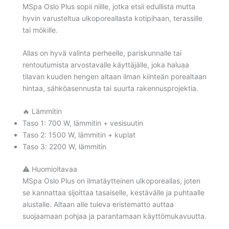
MSpa Oslo Plus sopii niille, jotka etsii edullista mutta
hyvin varusteltua ulkoporeallasta kotipihaan, terassille
tai mökille.
Allas on hyvä valinta perheelle, pariskunnalle tai
rentoutumista arvostavalle käyttäjälle, joka haluaa
tilavan kuuden hengen altaan ilman kiinteän porealtaan
hintaa, sähköasennusta tai suurta rakennusprojektia.
🔥 Lämmitin
Taso 1: 700 W, lämmitin + vesisuutin
Taso 2: 1500 W, lämmitin + kuplat
Taso 3: 2200 W, lämmitin
⚠️ Huomioitavaa
MSpa Oslo Plus on ilmatäytteinen ulkoporeallas, joten
se kannattaa sijoittaa tasaiselle, kestävälle ja puhtaalle
alustalle. Altaan alle tuleva eristematto auttaa
suojaamaan pohjaa ja parantamaan käyttömukavuutta.