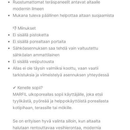
Ruostumattomat teräspaneelit antavat altaalle
modernin ilmeen
Mukana tuleva päällinen helpottaa altaan suojaamista
👎 Miinukset
Ei sisällä pistoketta
Ei sisällä porealtaan portaita
Sähköasennuksen saa tehdä vain valtuutettu
sähköalan ammattilainen
Ei sisällä vesiputousta
Allas ei ole täysin valmiiksi koottu, vaan vaatii
tarkistuksia ja viimeistelyä asennuksen yhteydessä
✔ Kenelle sopii?
MARFIL ulkoporeallas sopii käyttäjälle, joka etsii
tyylikästä, pyöreää ja helppokäyttöistä poreallasta
kotipihaan, terassille tai mökille.
Se on erityisen hyvä valinta silloin, kun altaalta
halutaan rentouttavaa vesihierontaa, modernia