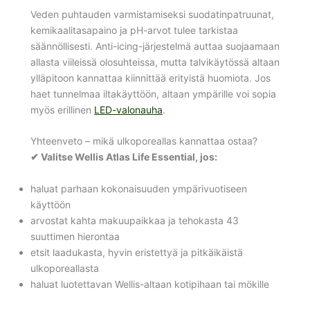
Veden puhtauden varmistamiseksi suodatinpatruunat,
kemikaalitasapaino ja pH-arvot tulee tarkistaa
säännöllisesti. Anti-icing-järjestelmä auttaa suojaamaan
allasta viileissä olosuhteissa, mutta talvikäytössä altaan
ylläpitoon kannattaa kiinnittää erityistä huomiota. Jos
haet tunnelmaa iltakäyttöön, altaan ympärille voi sopia
myös erillinen
LED-valonauha
.
Yhteenveto – mikä ulkoporeallas kannattaa ostaa?
✔ Valitse Wellis Atlas Life Essential, jos:
haluat parhaan kokonaisuuden ympärivuotiseen
käyttöön
arvostat kahta makuupaikkaa ja tehokasta 43
suuttimen hierontaa
etsit laadukasta, hyvin eristettyä ja pitkäikäistä
ulkoporeallasta
haluat luotettavan Wellis-altaan kotipihaan tai mökille