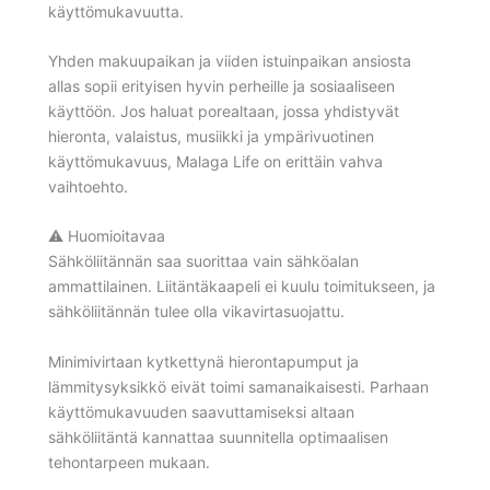
käyttömukavuutta.
Yhden makuupaikan ja viiden istuinpaikan ansiosta
allas sopii erityisen hyvin perheille ja sosiaaliseen
käyttöön. Jos haluat porealtaan, jossa yhdistyvät
hieronta, valaistus, musiikki ja ympärivuotinen
käyttömukavuus, Malaga Life on erittäin vahva
vaihtoehto.
⚠️ Huomioitavaa
Sähköliitännän saa suorittaa vain sähköalan
ammattilainen. Liitäntäkaapeli ei kuulu toimitukseen, ja
sähköliitännän tulee olla vikavirtasuojattu.
Minimivirtaan kytkettynä hierontapumput ja
lämmitysyksikkö eivät toimi samanaikaisesti. Parhaan
käyttömukavuuden saavuttamiseksi altaan
sähköliitäntä kannattaa suunnitella optimaalisen
tehontarpeen mukaan.