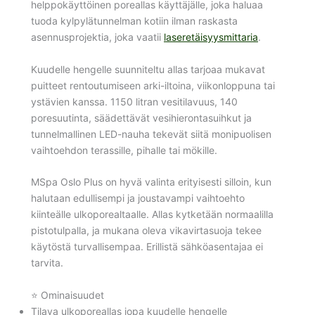
helppokäyttöinen poreallas käyttäjälle, joka haluaa
tuoda kylpylätunnelman kotiin ilman raskasta
asennusprojektia, joka vaatii
laseretäisyysmittaria
.
Kuudelle hengelle suunniteltu allas tarjoaa mukavat
puitteet rentoutumiseen arki-iltoina, viikonloppuna tai
ystävien kanssa. 1150 litran vesitilavuus, 140
poresuutinta, säädettävät vesihierontasuihkut ja
tunnelmallinen LED-nauha tekevät siitä monipuolisen
vaihtoehdon terassille, pihalle tai mökille.
MSpa Oslo Plus on hyvä valinta erityisesti silloin, kun
halutaan edullisempi ja joustavampi vaihtoehto
kiinteälle ulkoporealtaalle. Allas kytketään normaalilla
pistotulpalla, ja mukana oleva vikavirtasuoja tekee
käytöstä turvallisempaa. Erillistä sähköasentajaa ei
tarvita.
⭐ Ominaisuudet
Tilava ulkoporeallas jopa kuudelle hengelle