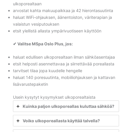
ulkoporealtaan
arvostat kahta makuupaikkaa ja 42 hierontasuutinta
haluat WiFi-ohjauksen, äänentoiston, väriterapian ja
valaistun vesiputouksen
etsit ylellistä allasta ympärivuotiseen käyttöön
✔ Valitse MSpa Oslo Plus, jos:
haluat edullisen ulkoporealtaan ilman sähköasentajaa
etsit helposti asennettavaa ja siirrettävää poreallasta
tarvitset tilaa jopa kuudelle hengelle
haluat 140 poresuutinta, mobiiliohjauksen ja kattavan
lisävarustepaketin
Usein kysytyt kysymykset ulkoporealtaista
Kuinka paljon ulkoporeallas kuluttaa sähköä?
Voiko ulkoporeallasta käyttää talvella?