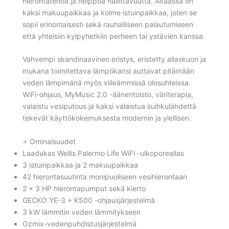
hierontatehoa ja helppoa hallittavuutta. Altaassa on
kaksi makuupaikkaa ja kolme istuinpaikkaa, joten se
sopii erinomaisesti sekä rauhalliseen palautumiseen
että yhteisiin kylpyhetkiin perheen tai ystävien kanssa.
Vahvempi skandinaavinen eristys, eristetty allaskuori ja
mukana toimitettava lämpökansi auttavat pitämään
veden lämpimänä myös viileämmissä olosuhteissa.
WiFi-ohjaus, MyMusic 2.0 -äänentoisto, väriterapia,
valaistu vesiputous ja kaksi valaistua suihkulähdettä
tekevät käyttökokemuksesta modernin ja ylellisen.
⭐ Ominaisuudet
Laadukas Wellis Palermo Life WiFi -ulkoporeallas
3 istuinpaikkaa ja 2 makuupaikkaa
42 hierontasuutinta monipuoliseen vesihierontaan
2 × 3 HP hierontapumput sekä kierto
GECKO YE-3 + K500 -ohjausjärjestelmä
3 kW lämmitin veden lämmitykseen
Ozmix-vedenpuhdistusjärjestelmä