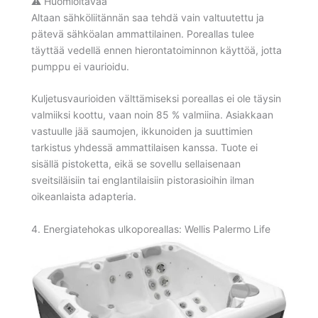
⚠️ Huomioitavaa
Altaan sähköliitännän saa tehdä vain valtuutettu ja
pätevä sähköalan ammattilainen. Poreallas tulee
täyttää vedellä ennen hierontatoiminnon käyttöä, jotta
pumppu ei vaurioidu.
Kuljetusvaurioiden välttämiseksi poreallas ei ole täysin
valmiiksi koottu, vaan noin 85 % valmiina. Asiakkaan
vastuulle jää saumojen, ikkunoiden ja suuttimien
tarkistus yhdessä ammattilaisen kanssa. Tuote ei
sisällä pistoketta, eikä se sovellu sellaisenaan
sveitsiläisiin tai englantilaisiin pistorasioihin ilman
oikeanlaista adapteria.
4. Energiatehokas ulkoporeallas: Wellis Palermo Life