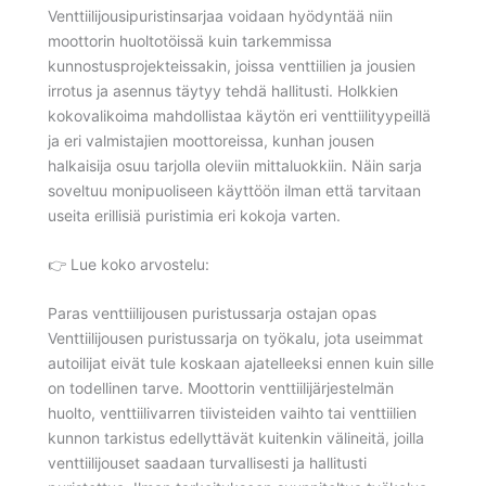
Venttiilijousipuristinsarjaa voidaan hyödyntää niin
moottorin huoltotöissä kuin tarkemmissa
kunnostusprojekteissakin, joissa venttiilien ja jousien
irrotus ja asennus täytyy tehdä hallitusti. Holkkien
kokovalikoima mahdollistaa käytön eri venttiilityypeillä
ja eri valmistajien moottoreissa, kunhan jousen
halkaisija osuu tarjolla oleviin mittaluokkiin. Näin sarja
soveltuu monipuoliseen käyttöön ilman että tarvitaan
useita erillisiä puristimia eri kokoja varten.
👉 Lue koko arvostelu:
Paras venttiilijousen puristussarja ostajan opas
Venttiilijousen puristussarja on työkalu, jota useimmat
autoilijat eivät tule koskaan ajatelleeksi ennen kuin sille
on todellinen tarve. Moottorin venttiilijärjestelmän
huolto, venttiilivarren tiivisteiden vaihto tai venttiilien
kunnon tarkistus edellyttävät kuitenkin välineitä, joilla
venttiilijouset saadaan turvallisesti ja hallitusti