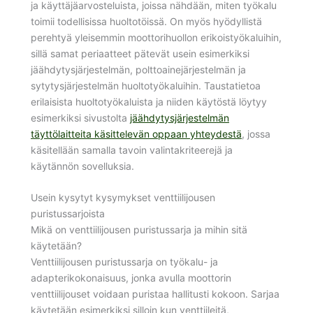
ja käyttäjäarvosteluista, joissa nähdään, miten työkalu
toimii todellisissa huoltotöissä. On myös hyödyllistä
perehtyä yleisemmin moottorihuollon erikoistyökaluihin,
sillä samat periaatteet pätevät usein esimerkiksi
jäähdytysjärjestelmän, polttoainejärjestelmän ja
sytytysjärjestelmän huoltotyökaluihin. Taustatietoa
erilaisista huoltotyökaluista ja niiden käytöstä löytyy
esimerkiksi sivustolta
jäähdytysjärjestelmän
täyttölaitteita käsittelevän oppaan yhteydestä
, jossa
käsitellään samalla tavoin valintakriteerejä ja
käytännön sovelluksia.
Usein kysytyt kysymykset venttiilijousen
puristussarjoista
Mikä on venttiilijousen puristussarja ja mihin sitä
käytetään?
Venttiilijousen puristussarja on työkalu- ja
adapterikokonaisuus, jonka avulla moottorin
venttiilijouset voidaan puristaa hallitusti kokoon. Sarjaa
käytetään esimerkiksi silloin kun venttiileitä,