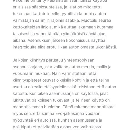
Rakenne on tehty kestämään säännöllistä käyttöä
erilaisissa sääolosuhteissa, ja jalat on mitoitettu
tukemaan kattotelineelle tyypillisiä kuormia auton
valmistajan sallimiin rajoihin saakka. Muotoilu seuraa
kattokaiteiden linjoja, mikä auttaa jakamaan kuormaa
tasaisesti ja vähentämään ylimääräisiä ääniä ajon
aikana. Asennuksen jälkeen kokonaisuus näyttää
integroidulta eikä erotu liikaa auton omasta ulkonäöstä.
Jalkojen kiinnitys perustuu yhteensopivaan
asennussarjaan, joka valitaan auton merkin, mallin ja
vuosimallin mukaan. Näin varmistetaan, että
kiinnityspisteet osuvat oikeisiin kohtiin ja että teline
asettuu oikealle etäisyydelle sekä toisistaan että auton
katosta. Kun oikea asennussarja on käytössä, jalat
lukittuvat paikoilleen tukevasti ja telineen käyttö on
mahdollisimman huoleton. Tämä rakenne mahdollistaa
myös sen, että samaa Evo-jalkasarjaa voidaan
hyödyntää eri autoissa, kunhan asennussarja ja
poikkiputket päivitetään ajoneuvon vaihtuessa.