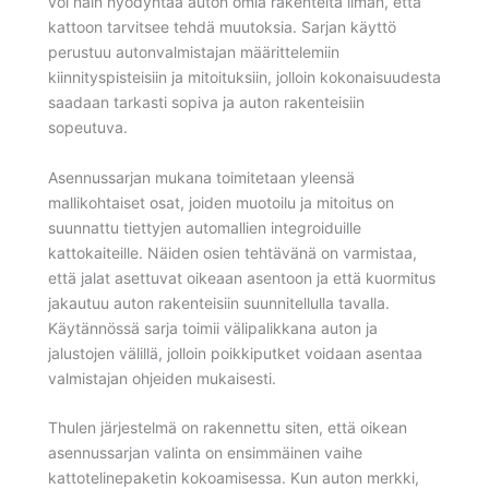
voi näin hyödyntää auton omia rakenteita ilman, että
kattoon tarvitsee tehdä muutoksia. Sarjan käyttö
perustuu autonvalmistajan määrittelemiin
kiinnityspisteisiin ja mitoituksiin, jolloin kokonaisuudesta
saadaan tarkasti sopiva ja auton rakenteisiin
sopeutuva.
Asennussarjan mukana toimitetaan yleensä
mallikohtaiset osat, joiden muotoilu ja mitoitus on
suunnattu tiettyjen automallien integroiduille
kattokaiteille. Näiden osien tehtävänä on varmistaa,
että jalat asettuvat oikeaan asentoon ja että kuormitus
jakautuu auton rakenteisiin suunnitellulla tavalla.
Käytännössä sarja toimii välipalikkana auton ja
jalustojen välillä, jolloin poikkiputket voidaan asentaa
valmistajan ohjeiden mukaisesti.
Thulen järjestelmä on rakennettu siten, että oikean
asennussarjan valinta on ensimmäinen vaihe
kattotelinepaketin kokoamisessa. Kun auton merkki,