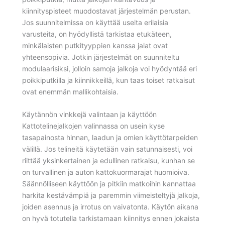
kiinnityspisteet muodostavat järjestelmän perustan.
Jos suunnitelmissa on käyttää useita erilaisia
varusteita, on hyödyllistä tarkistaa etukäteen,
minkälaisten putkityyppien kanssa jalat ovat
yhteensopivia. Jotkin järjestelmät on suunniteltu
modulaarisiksi, jolloin samoja jalkoja voi hyödyntää eri
poikkiputkilla ja kiinnikkeillä, kun taas toiset ratkaisut
ovat enemmän mallikohtaisia.
Käytännön vinkkejä valintaan ja käyttöön
Kattotelinejalkojen valinnassa on usein kyse
tasapainosta hinnan, laadun ja omien käyttötarpeiden
välillä. Jos telineitä käytetään vain satunnaisesti, voi
riittää yksinkertainen ja edullinen ratkaisu, kunhan se
on turvallinen ja auton kattokuormarajat huomioiva.
Säännölliseen käyttöön ja pitkiin matkoihin kannattaa
harkita kestävämpiä ja paremmin viimeisteltyjä jalkoja,
joiden asennus ja irrotus on vaivatonta. Käytön aikana
on hyvä totutella tarkistamaan kiinnitys ennen jokaista