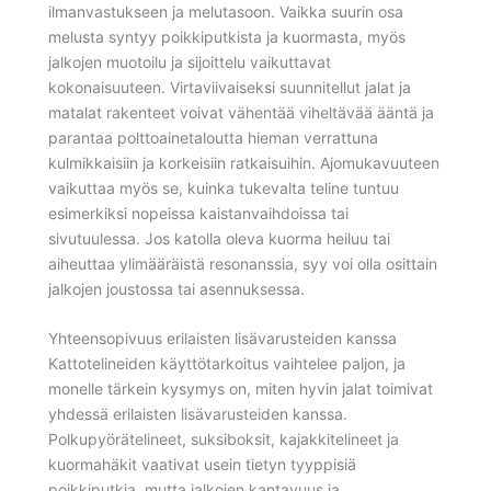
ilmanvastukseen ja melutasoon. Vaikka suurin osa
melusta syntyy poikkiputkista ja kuormasta, myös
jalkojen muotoilu ja sijoittelu vaikuttavat
kokonaisuuteen. Virtaviivaiseksi suunnitellut jalat ja
matalat rakenteet voivat vähentää viheltävää ääntä ja
parantaa polttoainetaloutta hieman verrattuna
kulmikkaisiin ja korkeisiin ratkaisuihin. Ajomukavuuteen
vaikuttaa myös se, kuinka tukevalta teline tuntuu
esimerkiksi nopeissa kaistanvaihdoissa tai
sivutuulessa. Jos katolla oleva kuorma heiluu tai
aiheuttaa ylimääräistä resonanssia, syy voi olla osittain
jalkojen joustossa tai asennuksessa.
Yhteensopivuus erilaisten lisävarusteiden kanssa
Kattotelineiden käyttötarkoitus vaihtelee paljon, ja
monelle tärkein kysymys on, miten hyvin jalat toimivat
yhdessä erilaisten lisävarusteiden kanssa.
Polkupyörätelineet, suksiboksit, kajakkitelineet ja
kuormahäkit vaativat usein tietyn tyyppisiä
poikkiputkia, mutta jalkojen kantavuus ja