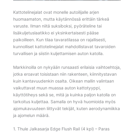
Kattotelinejalat ovat monelle autoilijalle arjen
huomaamaton, mutta käytännössä erittäin tärkeä
varuste. Ilman niitä suksiboksi, pyöräteline tai
lisäkuljetuslaatikko ei yksinkertaisesti pääse
paikoilleen. Kun tilaa tavaratilassa on rajallisesti,
kunnolliset kattotelinejalat mahdollistavat tavaroiden
turvallisen ja siistin kuljettamisen auton katolla.
Markkinoilla on nykyään runsaasti erilaisia vaihtoehtoja,
jotka eroavat toisistaan niin rakenteen, kiinnitystavan
kuin kantavuudenkin osalta. Oikean mallin valintaan
vaikuttavat muun muassa auton kattotyyppi,
käyttötiheys sekä se, mitä ja kuinka paljon katolla on
tarkoitus kuljettaa. Samalla on hyvä huomioida myös
ajomukavuuteen liittyvät tekijät, kuten aerodynamiikka
ja ajomelun määrä.
1. Thule Jalkasarja Edge Flush Rail (4 kpl) – Paras