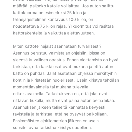
määrää, paljonko katolle voi laittaa. Jos auton sallittu
kattokuorma on esimerkiksi 75 kiloa ja
telinejärjestelmän kantavuus 100 kiloa, on
noudatettava 75 kilon rajaa. Ylikuormitus voi rasittaa
kattorakenteita ja vaikuttaa ajettavuuteen.
Miten kattotelinejalat asennetaan turvallisesti?
Asennus perustuu valmistajan ohjeisiin, joissa on
yleensä kuvallinen opastus. Ennen aloittamista on hyvä
tarkistaa, että kaikki osat ovat mukana ja että auton
katto on puhdas. Jalat asetetaan ohjeissa merkittyihin
kohtiin ja kiristetään huolellisesti. Usein kiristys tehdään
momenttiavaimella tai mukana tulevalla
erikoisavaimella. Tarkoituksena on, että jalat ovat
riittävän tiukalla, mutta eivät paina auton peltiä liikaa.
Asennuksen jälkeen telineitä kannattaa kevyesti
ravistella ja tarkistaa, että ne pysyvät paikoillaan.
Ensimmäisten ajokilometrien jälkeen on usein
suositeltavaa tarkistaa kiristys uudelleen.