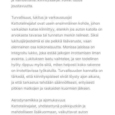
joustavuutta.
Turvallisuus, lukitus ja varkaussuojat
Kattotelinejalat ovat usein ensimmäinen kohde, johon
varkaiden katse kiinnittyy, etenkin jos auton katolla on
arvokasta tavaraa tai tunnetun merkin telineet. Siksi
lukitusjärjestelmä ei ole pelkkä lisävaruste, vaan
olennainen osa kokonaisuutta. Monissa jaloissa on
integroitu lukko, joka estää jalkojen irrottamisen ilman
avainta. Lukituksen laatu vaihtelee, ja sen todellinen
hyöty riippuu myös siitä, miten helposti koko rakenne
on irrotettavissa työkaluilla. Turvallisuuden kannalta on
tärkeää, että kiinnityspisteet eivät löysty ajon aikana,
ja että tarkastus tehdään säännöllisesti, erityisesti
pitkien matkojen ja raskaiden kuormien jälkeen.
Aerodynamiikka ja ajomukavuus
Kattotelinejalat, yhdistettynä poikkiputkiin ja
mahdolliseen lisäkuormaan, vaikuttavat auton