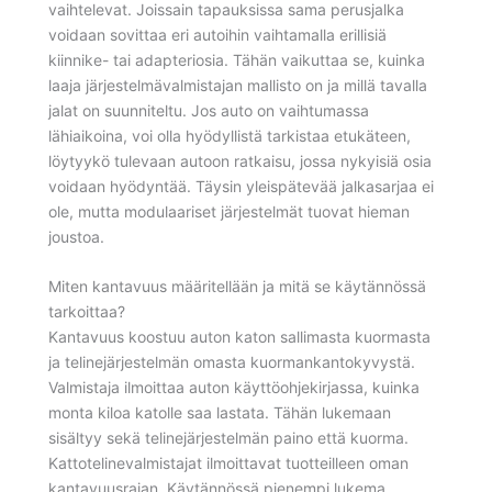
vaihtelevat. Joissain tapauksissa sama perusjalka
voidaan sovittaa eri autoihin vaihtamalla erillisiä
kiinnike- tai adapteriosia. Tähän vaikuttaa se, kuinka
laaja järjestelmävalmistajan mallisto on ja millä tavalla
jalat on suunniteltu. Jos auto on vaihtumassa
lähiaikoina, voi olla hyödyllistä tarkistaa etukäteen,
löytyykö tulevaan autoon ratkaisu, jossa nykyisiä osia
voidaan hyödyntää. Täysin yleispätevää jalkasarjaa ei
ole, mutta modulaariset järjestelmät tuovat hieman
joustoa.
Miten kantavuus määritellään ja mitä se käytännössä
tarkoittaa?
Kantavuus koostuu auton katon sallimasta kuormasta
ja telinejärjestelmän omasta kuormankantokyvystä.
Valmistaja ilmoittaa auton käyttöohjekirjassa, kuinka
monta kiloa katolle saa lastata. Tähän lukemaan
sisältyy sekä telinejärjestelmän paino että kuorma.
Kattotelinevalmistajat ilmoittavat tuotteilleen oman
kantavuusrajan. Käytännössä pienempi lukema