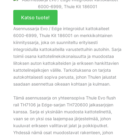
Katso tuote!
Asennussarja Evo / Edge integroidut kattokaiteet
6000-6999, Thule Kit 186001 on merkkikohtainen
kiinnityssarja, joka on suunniteltu erityisesti
integroiduilla kattokaiteilla varustettuihin autoihin. Sarja
toimii osana kattotelinekokonaisuutta ja muodostaa
liitoksen auton kattokaiteiden ja erikseen hankittavien
kattotelinejalkojen välille. Tarkoituksena on tarjota
autokohtaisesti sopiva perusta, johon Thulen jalustat
saadaan asennettua oikeaan kohtaan ja kulmaan.
Tämä asennussarja on yhteensopiva Thule Evo flush
rail TH7106 ja Edge-sarjan TH720600 jalkasarjojen
kanssa. Sarja ei yksinään muodosta kattotelinettä,
vaan se on yksi osa laajempaa järjestelmää, johon
kuuluvat erikseen valittavat jalat ja poikkiputket.
Yhdessä nämä osat muodostavat rakenteen, johon