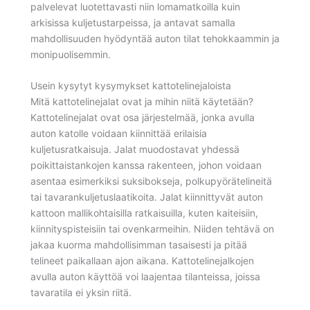
palvelevat luotettavasti niin lomamatkoilla kuin
arkisissa kuljetustarpeissa, ja antavat samalla
mahdollisuuden hyödyntää auton tilat tehokkaammin ja
monipuolisemmin.
Usein kysytyt kysymykset kattotelinejaloista
Mitä kattotelinejalat ovat ja mihin niitä käytetään?
Kattotelinejalat ovat osa järjestelmää, jonka avulla
auton katolle voidaan kiinnittää erilaisia
kuljetusratkaisuja. Jalat muodostavat yhdessä
poikittaistankojen kanssa rakenteen, johon voidaan
asentaa esimerkiksi suksibokseja, polkupyörätelineitä
tai tavarankuljetuslaatikoita. Jalat kiinnittyvät auton
kattoon mallikohtaisilla ratkaisuilla, kuten kaiteisiin,
kiinnityspisteisiin tai ovenkarmeihin. Niiden tehtävä on
jakaa kuorma mahdollisimman tasaisesti ja pitää
telineet paikallaan ajon aikana. Kattotelinejalkojen
avulla auton käyttöä voi laajentaa tilanteissa, joissa
tavaratila ei yksin riitä.