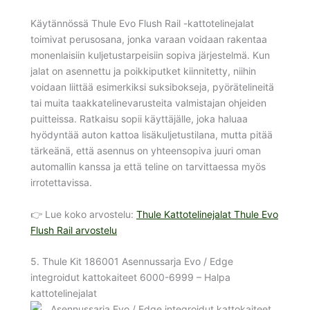
Käytännössä Thule Evo Flush Rail -kattotelinejalat
toimivat perusosana, jonka varaan voidaan rakentaa
monenlaisiin kuljetustarpeisiin sopiva järjestelmä. Kun
jalat on asennettu ja poikkiputket kiinnitetty, niihin
voidaan liittää esimerkiksi suksibokseja, pyörätelineitä
tai muita taakkatelinevarusteita valmistajan ohjeiden
puitteissa. Ratkaisu sopii käyttäjälle, joka haluaa
hyödyntää auton kattoa lisäkuljetustilana, mutta pitää
tärkeänä, että asennus on yhteensopiva juuri oman
automallin kanssa ja että teline on tarvittaessa myös
irrotettavissa.
👉 Lue koko arvostelu:
Thule Kattotelinejalat Thule Evo
Flush Rail arvostelu
5. Thule Kit 186001 Asennussarja Evo / Edge
integroidut kattokaiteet 6000-6999 – Halpa
kattotelinejalat