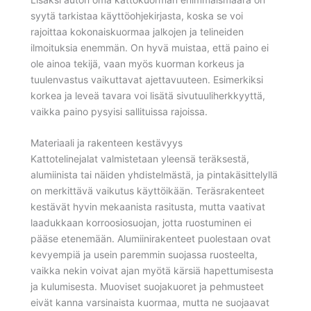
syytä tarkistaa käyttöohjekirjasta, koska se voi
rajoittaa kokonaiskuormaa jalkojen ja telineiden
ilmoituksia enemmän. On hyvä muistaa, että paino ei
ole ainoa tekijä, vaan myös kuorman korkeus ja
tuulenvastus vaikuttavat ajettavuuteen. Esimerkiksi
korkea ja leveä tavara voi lisätä sivutuuliherkkyyttä,
vaikka paino pysyisi sallituissa rajoissa.
Materiaali ja rakenteen kestävyys
Kattotelinejalat valmistetaan yleensä teräksestä,
alumiinista tai näiden yhdistelmästä, ja pintakäsittelyllä
on merkittävä vaikutus käyttöikään. Teräsrakenteet
kestävät hyvin mekaanista rasitusta, mutta vaativat
laadukkaan korroosiosuojan, jotta ruostuminen ei
pääse etenemään. Alumiinirakenteet puolestaan ovat
kevyempiä ja usein paremmin suojassa ruosteelta,
vaikka nekin voivat ajan myötä kärsiä hapettumisesta
ja kulumisesta. Muoviset suojakuoret ja pehmusteet
eivät kanna varsinaista kuormaa, mutta ne suojaavat