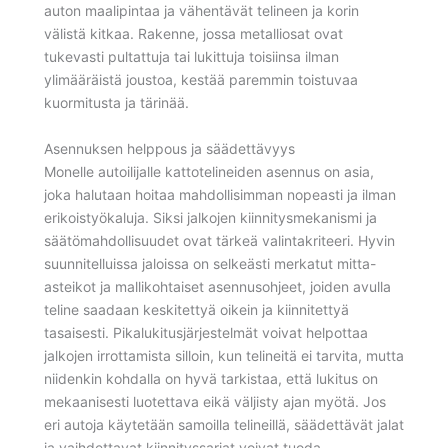
auton maalipintaa ja vähentävät telineen ja korin
välistä kitkaa. Rakenne, jossa metalliosat ovat
tukevasti pultattuja tai lukittuja toisiinsa ilman
ylimääräistä joustoa, kestää paremmin toistuvaa
kuormitusta ja tärinää.
Asennuksen helppous ja säädettävyys
Monelle autoilijalle kattotelineiden asennus on asia,
joka halutaan hoitaa mahdollisimman nopeasti ja ilman
erikoistyökaluja. Siksi jalkojen kiinnitysmekanismi ja
säätömahdollisuudet ovat tärkeä valintakriteeri. Hyvin
suunnitelluissa jaloissa on selkeästi merkatut mitta-
asteikot ja mallikohtaiset asennusohjeet, joiden avulla
teline saadaan keskitettyä oikein ja kiinnitettyä
tasaisesti. Pikalukitusjärjestelmät voivat helpottaa
jalkojen irrottamista silloin, kun telineitä ei tarvita, mutta
niidenkin kohdalla on hyvä tarkistaa, että lukitus on
mekaanisesti luotettava eikä väljisty ajan myötä. Jos
eri autoja käytetään samoilla telineillä, säädettävät jalat
ja vaihdettavat kiinnityssarjat voivat tuoda