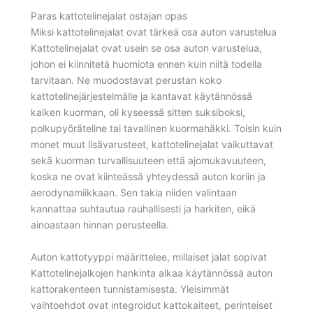
Paras kattotelinejalat ostajan opas
Miksi kattotelinejalat ovat tärkeä osa auton varustelua
Kattotelinejalat ovat usein se osa auton varustelua,
johon ei kiinnitetä huomiota ennen kuin niitä todella
tarvitaan. Ne muodostavat perustan koko
kattotelinejärjestelmälle ja kantavat käytännössä
kaiken kuorman, oli kyseessä sitten suksiboksi,
polkupyöräteline tai tavallinen kuormahäkki. Toisin kuin
monet muut lisävarusteet, kattotelinejalat vaikuttavat
sekä kuorman turvallisuuteen että ajomukavuuteen,
koska ne ovat kiinteässä yhteydessä auton koriin ja
aerodynamiikkaan. Sen takia niiden valintaan
kannattaa suhtautua rauhallisesti ja harkiten, eikä
ainoastaan hinnan perusteella.
Auton kattotyyppi määrittelee, millaiset jalat sopivat
Kattotelinejalkojen hankinta alkaa käytännössä auton
kattorakenteen tunnistamisesta. Yleisimmät
vaihtoehdot ovat integroidut kattokaiteet, perinteiset