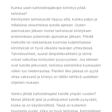
Kuinka usein kattotelinejalkojen kiinnitys pitää
tarkistaa?
Kiinnitysten tarkistusväli riippuu siitä, kuinka paljon ja
millaisissa olosuhteissa autolla ajetaan. Uuden
asennuksen jälkeen monet tarkistavat kiristyksen
ensimmäisen pidemmän ajomatkan jälkeen. Pitkillä
matkoilla tai raskaampaa kuormaa kuljetettaessa
kiinnityksiä on hyvä vilkaista taukojen yhteydessä.
Talviolosuhteet, suuret lämpötilavaihtelut ja tärinä
voivat vaikuttaa kiristysten pysyvyyteen. Jos telineet
ovat katolla jatkuvasti, tarkistus esimerkiksi kuukauden
välein tuo mielenrauhaa. Pienikin liike jalassa on syytä
ottaa vakavasti ja kiristys on tällöin tehtävä uudelleen
ohjeiden mukaan.
Voinko jättää kattotelinejalat katolle ympäri vuoden?
Monet jättävät jalat ja poikkiputket katolle pysyvästi,
koska se on käytännöllistä. Tässä on kuitenkin
muutamia puolia, jotka on hyvä tiedostaa. Kattotelineet