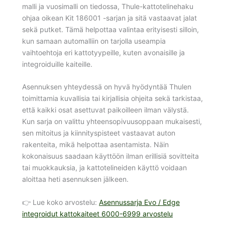
malli ja vuosimalli on tiedossa, Thule-kattotelinehaku
ohjaa oikean Kit 186001 -sarjan ja sitä vastaavat jalat
sekä putket. Tämä helpottaa valintaa erityisesti silloin,
kun samaan automalliin on tarjolla useampia
vaihtoehtoja eri kattotyypeille, kuten avonaisille ja
integroiduille kaiteille.
Asennuksen yhteydessä on hyvä hyödyntää Thulen
toimittamia kuvallisia tai kirjallisia ohjeita sekä tarkistaa,
että kaikki osat asettuvat paikoilleen ilman välystä.
Kun sarja on valittu yhteensopivuusoppaan mukaisesti,
sen mitoitus ja kiinnityspisteet vastaavat auton
rakenteita, mikä helpottaa asentamista. Näin
kokonaisuus saadaan käyttöön ilman erillisiä sovitteita
tai muokkauksia, ja kattotelineiden käyttö voidaan
aloittaa heti asennuksen jälkeen.
👉 Lue koko arvostelu:
Asennussarja Evo / Edge
integroidut kattokaiteet 6000-6999 arvostelu