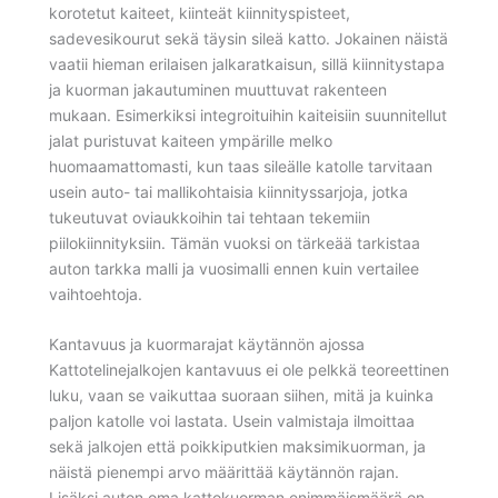
korotetut kaiteet, kiinteät kiinnityspisteet,
sadevesikourut sekä täysin sileä katto. Jokainen näistä
vaatii hieman erilaisen jalkaratkaisun, sillä kiinnitystapa
ja kuorman jakautuminen muuttuvat rakenteen
mukaan. Esimerkiksi integroituihin kaiteisiin suunnitellut
jalat puristuvat kaiteen ympärille melko
huomaamattomasti, kun taas sileälle katolle tarvitaan
usein auto- tai mallikohtaisia kiinnityssarjoja, jotka
tukeutuvat oviaukkoihin tai tehtaan tekemiin
piilokiinnityksiin. Tämän vuoksi on tärkeää tarkistaa
auton tarkka malli ja vuosimalli ennen kuin vertailee
vaihtoehtoja.
Kantavuus ja kuormarajat käytännön ajossa
Kattotelinejalkojen kantavuus ei ole pelkkä teoreettinen
luku, vaan se vaikuttaa suoraan siihen, mitä ja kuinka
paljon katolle voi lastata. Usein valmistaja ilmoittaa
sekä jalkojen että poikkiputkien maksimikuorman, ja
näistä pienempi arvo määrittää käytännön rajan.
Lisäksi auton oma kattokuorman enimmäismäärä on