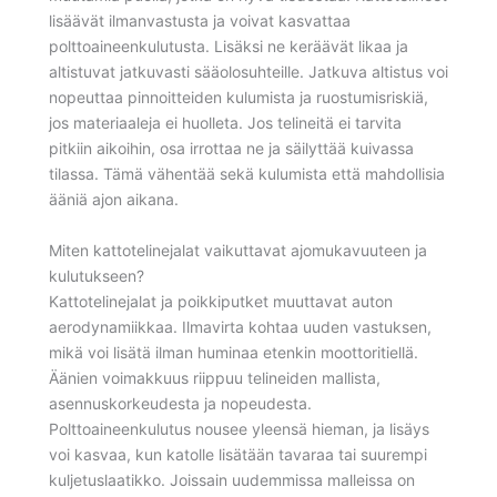
lisäävät ilmanvastusta ja voivat kasvattaa
polttoaineenkulutusta. Lisäksi ne keräävät likaa ja
altistuvat jatkuvasti sääolosuhteille. Jatkuva altistus voi
nopeuttaa pinnoitteiden kulumista ja ruostumisriskiä,
jos materiaaleja ei huolleta. Jos telineitä ei tarvita
pitkiin aikoihin, osa irrottaa ne ja säilyttää kuivassa
tilassa. Tämä vähentää sekä kulumista että mahdollisia
ääniä ajon aikana.
Miten kattotelinejalat vaikuttavat ajomukavuuteen ja
kulutukseen?
Kattotelinejalat ja poikkiputket muuttavat auton
aerodynamiikkaa. Ilmavirta kohtaa uuden vastuksen,
mikä voi lisätä ilman huminaa etenkin moottoritiellä.
Äänien voimakkuus riippuu telineiden mallista,
asennuskorkeudesta ja nopeudesta.
Polttoaineenkulutus nousee yleensä hieman, ja lisäys
voi kasvaa, kun katolle lisätään tavaraa tai suurempi
kuljetuslaatikko. Joissain uudemmissa malleissa on