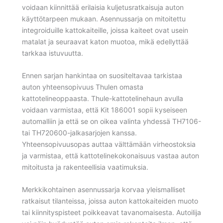
voidaan kiinnittää erilaisia kuljetusratkaisuja auton
käyttötarpeen mukaan. Asennussarja on mitoitettu
integroiduille kattokaiteille, joissa kaiteet ovat usein
matalat ja seuraavat katon muotoa, mikä edellyttää
tarkkaa istuvuutta.
Ennen sarjan hankintaa on suositeltavaa tarkistaa
auton yhteensopivuus Thulen omasta
kattotelineoppaasta. Thule-kattotelinehaun avulla
voidaan varmistaa, että Kit 186001 sopii kyseiseen
automalliin ja että se on oikea valinta yhdessä TH7106-
tai TH720600-jalkasarjojen kanssa.
Yhteensopivuusopas auttaa välttämään virheostoksia
ja varmistaa, että kattotelinekokonaisuus vastaa auton
mitoitusta ja rakenteellisia vaatimuksia.
Merkkikohtainen asennussarja korvaa yleismalliset
ratkaisut tilanteissa, joissa auton kattokaiteiden muoto
tai kiinnityspisteet poikkeavat tavanomaisesta. Autoilija