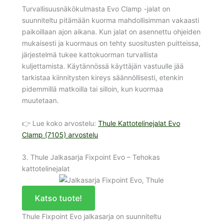
Turvallisuusnäkökulmasta Evo Clamp -jalat on
suunniteltu pitämään kuorma mahdollisimman vakaasti
paikoillaan ajon aikana. Kun jalat on asennettu ohjeiden
mukaisesti ja kuormaus on tehty suositusten puitteissa,
järjestelmä tukee kattokuorman turvallista
kuljettamista. Käytännössä käyttäjän vastuulle jää
tarkistaa kiinnitysten kireys säännöllisesti, etenkin
pidemmillä matkoilla tai silloin, kun kuormaa
muutetaan.
👉 Lue koko arvostelu:
Thule Kattotelinejalat Evo
Clamp (7105) arvostelu
3. Thule Jalkasarja Fixpoint Evo – Tehokas
kattotelinejalat
Katso tuote!
Thule Fixpoint Evo jalkasarja on suunniteltu