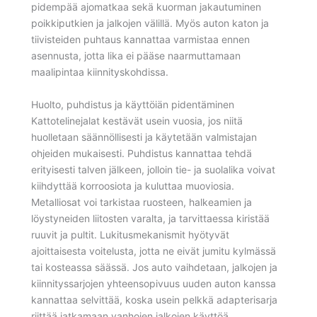
pidempää ajomatkaa sekä kuorman jakautuminen
poikkiputkien ja jalkojen välillä. Myös auton katon ja
tiivisteiden puhtaus kannattaa varmistaa ennen
asennusta, jotta lika ei pääse naarmuttamaan
maalipintaa kiinnityskohdissa.
Huolto, puhdistus ja käyttöiän pidentäminen
Kattotelinejalat kestävät usein vuosia, jos niitä
huolletaan säännöllisesti ja käytetään valmistajan
ohjeiden mukaisesti. Puhdistus kannattaa tehdä
erityisesti talven jälkeen, jolloin tie- ja suolalika voivat
kiihdyttää korroosiota ja kuluttaa muoviosia.
Metalliosat voi tarkistaa ruosteen, halkeamien ja
löystyneiden liitosten varalta, ja tarvittaessa kiristää
ruuvit ja pultit. Lukitusmekanismit hyötyvät
ajoittaisesta voitelusta, jotta ne eivät jumitu kylmässä
tai kosteassa säässä. Jos auto vaihdetaan, jalkojen ja
kiinnityssarjojen yhteensopivuus uuden auton kanssa
kannattaa selvittää, koska usein pelkkä adapterisarja
riittää jatkamaan vanhojen jalkojen käyttöä.