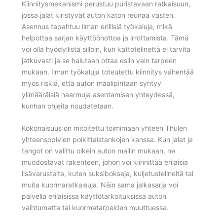
Kiinnitysmekanismi perustuu puristavaan ratkaisuun,
jossa jalat kiristyvät auton katon reunaa vasten.
Asennus tapahtuu ilman erillisiä työkaluja, mikä
helpottaa sarjan käyttöönottoa ja irrottamista. Tämä
voi olla hyödyllistä silloin, kun kattotelinettä ei tarvita
jatkuvasti ja se halutaan ottaa esiin vain tarpeen
mukaan. Ilman työkaluja toteutettu kiinnitys vähentää
myös riskiä, että auton maalipintaan syntyy
ylimääräisiä naarmuja asentamisen yhteydessä,
kunhan ohjeita noudatetaan.
Kokonaisuus on mitoitettu toimimaan yhteen Thulen
yhteensopivien poikittaistankojen kanssa. Kun jalat ja
tangot on valittu oikein auton mallin mukaan, ne
muodostavat rakenteen, johon voi kiinnittää erilaisia
lisävarusteita, kuten suksibokseja, kuljetustelineitä tai
muita kuormaratkaisuja. Näin sama jalkasarja voi
palvella erilaisissa käyttötarkoituksissa auton
vaihtumatta tai kuormatarpeiden muuttuessa.