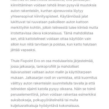
kiinnittäminen voidaan tehdä ilman pysyviä muutoksia
auton rakenteisiin, kunhan ajoneuvosta löytyy
yhteensopivat kiinnityspisteet. Käytännössä jalat
lukittuvat tai ruuvataan paikoilleen auton kattoon
merkittyihin kohtiin, jolloin telineestä tulee kiinteä mutta
irrotettavissa oleva kokonaisuus. Tämä mahdollistaa
sen, että kattotelineet voidaan ottaa käyttöön vain
silloin kun niitä tarvitaan ja poistaa, kun katto halutaan
jättää vapaaksi.
Thule Fixpoint Evo on osa modulaarista järjestelmää,
jossa jalkasarja, tankoprofiilit ja mahdolliset
lisävarusteet valitaan auton mallin ja käyttötarpeen
mukaan. Jalkasarjan rooli on varmistaa, että kuormitus
välittyy auton rakenteisiin suunnitellulla tavalla ja että
telineiden sijainti katolla pysyy oikeana. Näin se toimii
peruselementtinä, johon voidaan rakentaa esimerkiksi
suksibokseja, polkupyörätelineitä tai muita
kuljetusratkaisuja hyödyntävä kokonaisuus.