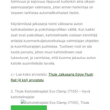
toimivuus ja sopivuus riippuvat kuitenkin aina oikean
asennussarjan valinnasta, joten ennen hankintaa on
tarpeen tarkistaa automallikohtaiset tiedot.
Käytännössä jalkasarja toimii väliosana auton
kattokaiteiden ja poikittaisprofiilien välillä. Kun kaikki
osat ovat paikoillaan, kattotelineelle voidaan kiinnittää
erilaisia kuormankuljetusratkaisuja valmistajan ohjeiden
ja kuormitusrajojen puitteissa. Tuotteen rooli on siis
luoda perusta, johon muut kattotelineen osat
tukeutuvat, ja varmistaa, että kuorma jakautuu auton
katolle suunnitellulla tavalla.
👉 Lue koko arvostelu:
Thule Jalkasarja Edge Flush
Rail (4 kpl) arvostelu
2. Thule Kattotelinejalat Evo Clamp (7105) – Hyvä
kattotelinejalat