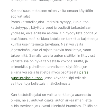
Kokonaisuus ratkaisee: miten valita omaan käyttöön
sopivat jalat
Paras kattotelinejalat -ratkaisu syntyy, kun auton
kattotyyppi, käyttötarpeet ja budjetti tarkastellaan
yhdessä, eikä erillisinä asioina. On hyödyllistä pohtia jo
etukäteen, mitä kaikkea katolla on tarkoitus kuljettaa ja
kuinka usein telineitä tarvitaan. Näin voi valita
järjestelmän, joka ei rajoita tulevia hankintoja, vaan
tukee niitä. Samalla tavalla auton sisätiloihin liittyvissä
varusteissa on hyvä tarkastella kokonaisuutta, ja
esimerkiksi puhelimen turvalliseen käyttöön ajon
aikana voi etsiä lisätietoa myös osoitteesta
paras
puhelinteline autoon
, jossa käydään läpi erilaisia
vaihtoehtoja kuljettajan näkökulmasta.
Kun kattotelinejalat on valittu harkiten ja asennettu
oikein, ne sulautuvat osaksi auton arkea ilman, että
niihin tarvitsee jatkuvasti kiinnittää huomiota. Tällöin ne