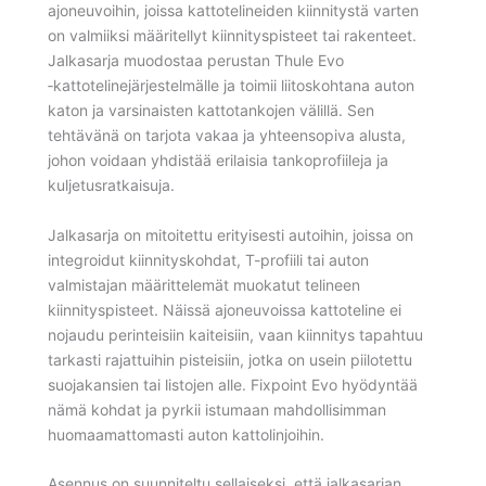
ajoneuvoihin, joissa kattotelineiden kiinnitystä varten
on valmiiksi määritellyt kiinnityspisteet tai rakenteet.
Jalkasarja muodostaa perustan Thule Evo
‑kattotelinejärjestelmälle ja toimii liitoskohtana auton
katon ja varsinaisten kattotankojen välillä. Sen
tehtävänä on tarjota vakaa ja yhteensopiva alusta,
johon voidaan yhdistää erilaisia tankoprofiileja ja
kuljetusratkaisuja.
Jalkasarja on mitoitettu erityisesti autoihin, joissa on
integroidut kiinnityskohdat, T-profiili tai auton
valmistajan määrittelemät muokatut telineen
kiinnityspisteet. Näissä ajoneuvoissa kattoteline ei
nojaudu perinteisiin kaiteisiin, vaan kiinnitys tapahtuu
tarkasti rajattuihin pisteisiin, jotka on usein piilotettu
suojakansien tai listojen alle. Fixpoint Evo hyödyntää
nämä kohdat ja pyrkii istumaan mahdollisimman
huomaamattomasti auton kattolinjoihin.
Asennus on suunniteltu sellaiseksi, että jalkasarjan