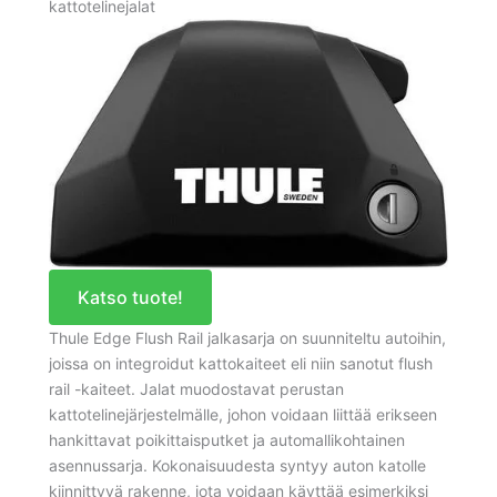
kattotelinejalat
Katso tuote!
Thule Edge Flush Rail jalkasarja on suunniteltu autoihin,
joissa on integroidut kattokaiteet eli niin sanotut flush
rail -kaiteet. Jalat muodostavat perustan
kattotelinejärjestelmälle, johon voidaan liittää erikseen
hankittavat poikittaisputket ja automallikohtainen
asennussarja. Kokonaisuudesta syntyy auton katolle
kiinnittyvä rakenne, jota voidaan käyttää esimerkiksi