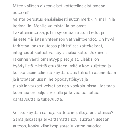
Miten valitsen oikeanlaiset kattotelinejalat omaan
autooni?
Valinta perustuu ensisijaisesti auton merkkiin, malliin ja
korimalliin. Monilla valmistajilla on omat
hakutoimintonsa, joihin syötetään auton tiedot ja
järjestelmä listaa yhteensopivat vaihtoehdot. On hyvä
tarkistaa, onko autossa pitkittäiset kattokaiteet,
integroidut kaiteet vai täysin sileä katto. Jokainen
rakenne vaatii omantyyppiset jalat. Lisäksi on
hyödyllistä miettiä etukäteen, mitä aikoo kuljettaa ja
kuinka usein telineitä käyttää. Jos telineitä asennetaan
ja irrotetaan usein, helppokäyttöisyys ja
pikakiinnitykset voivat painaa vaakakupissa. Jos taas
kuormaa on paljon, voi olla järkevää painottaa
kantavuutta ja tukevuutta.
Voinko käyttää samoja kattotelinejalkoja eri autoissa?
Sama jalkasarja ei välttämättä sovi suoraan useaan
autoon, koska kiinnityspisteet ja katon muodot