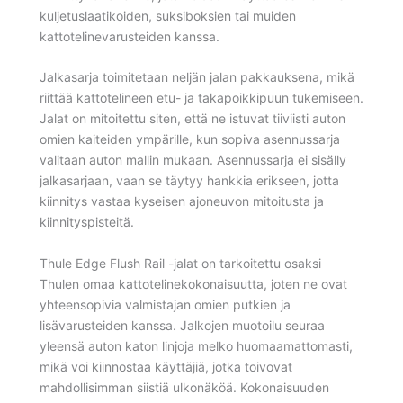
kuljetuslaatikoiden, suksiboksien tai muiden
kattotelinevarusteiden kanssa.
Jalkasarja toimitetaan neljän jalan pakkauksena, mikä
riittää kattotelineen etu- ja takapoikkipuun tukemiseen.
Jalat on mitoitettu siten, että ne istuvat tiiviisti auton
omien kaiteiden ympärille, kun sopiva asennussarja
valitaan auton mallin mukaan. Asennussarja ei sisälly
jalkasarjaan, vaan se täytyy hankkia erikseen, jotta
kiinnitys vastaa kyseisen ajoneuvon mitoitusta ja
kiinnityspisteitä.
Thule Edge Flush Rail -jalat on tarkoitettu osaksi
Thulen omaa kattotelinekokonaisuutta, joten ne ovat
yhteensopivia valmistajan omien putkien ja
lisävarusteiden kanssa. Jalkojen muotoilu seuraa
yleensä auton katon linjoja melko huomaamattomasti,
mikä voi kiinnostaa käyttäjiä, jotka toivovat
mahdollisimman siistiä ulkonäköä. Kokonaisuuden