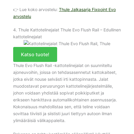
👉 Lue koko arvostelu:
Thule Jalkasarja Fixpoint Evo
arvostelu
4. Thule Kattotelinejalat Thule Evo Flush Rail – Edullinen
kattotelinejalat
Katso tuote!
Thule Evo Flush Rail -kattotelinejalat on suunniteltu
ajoneuvoihin, joissa on tehdasasennetut kattokaiteet,
jotka eivät nouse selvästi irti kattopinnasta. Jalat
muodostavat perusrungon kattotelinejärjestelmälle,
johon voidaan yhdistää sopivat poikkiputket ja
erikseen hankittava automallikohtainen asennussarja.
Kokonaisuus mahdollistaa sen, että teline voidaan
sovittaa tiiviisti ja siististi juuri tiettyyn autoon ilman
ylimääräisiä välikappaleita.