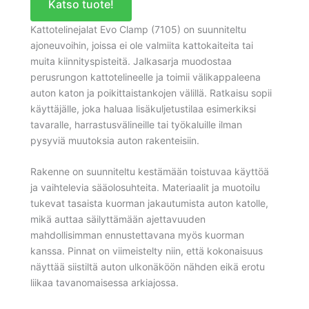
Katso tuote!
Kattotelinejalat Evo Clamp (7105) on suunniteltu
ajoneuvoihin, joissa ei ole valmiita kattokaiteita tai
muita kiinnityspisteitä. Jalkasarja muodostaa
perusrungon kattotelineelle ja toimii välikappaleena
auton katon ja poikittaistankojen välillä. Ratkaisu sopii
käyttäjälle, joka haluaa lisäkuljetustilaa esimerkiksi
tavaralle, harrastusvälineille tai työkaluille ilman
pysyviä muutoksia auton rakenteisiin.
Rakenne on suunniteltu kestämään toistuvaa käyttöä
ja vaihtelevia sääolosuhteita. Materiaalit ja muotoilu
tukevat tasaista kuorman jakautumista auton katolle,
mikä auttaa säilyttämään ajettavuuden
mahdollisimman ennustettavana myös kuorman
kanssa. Pinnat on viimeistelty niin, että kokonaisuus
näyttää siistiltä auton ulkonäköön nähden eikä erotu
liikaa tavanomaisessa arkiajossa.