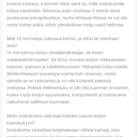
koukun korkeus, kuorman mitat sekä se, millä nostokulmilla
ketjua käytetään. Monessa arjen nostossa 3 metriä toimii
joustavana peruspituutena, mutta ahtaissa tiloissa se voi olla
myös turhan pitkä, jolloin ylimääräinen ketju vaatii hallintaa.
Mitä 10 mm ketjun paksuus kertoo, ja miksi se mainitaan
aina?
10 mm kertoo ketjun nimellishalkaisijan, eli lenkin
materiaalivahvuuden. Se liittyy suoraan ketjun mekaaniseen
kestoon, painoon ja käsiteltävyyteen. Paksumpi ketju kestää
lähtökohtaisesti suurempia voimia kuin ohuempi, mutta
samalla se on raskaampi ja voi olla kömpelö pienissä
nostoissa. Pelkkä millimetriluku ei silti riitä kuorman arviointiin,
koska myös ketjun lujuusluokka, komponentit ja nostokulma
vaikuttavat sallittuun kuormaan.
Miten nostokulma vaikuttaa kahden haaran ketjun
kantokykyyn?
Nostokulma tarkoittaa ketjuhaarojen välistä kulmaa, joka
syntyy kun haarat leviävät kuorman kiinnityspisteisiin. Kun