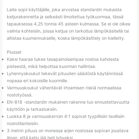
Laite sopii käyttäjälle, joka arvostaa standardin mukaista
ketjurakennetta ja selkeästi ilmoitettua työkuormaa, tässä
tapauksessa 4,25 tonnia 45 asteen kulmassa. Se ei ole oikea
valinta kohteisiin, joissa ketjua on tarkoitus lämpökäsitellä tai
altistaa kuumennukselle, koska lämpökäsittely on kielletty.
Plussat
Kaksi haaraa tukee tasapainoisempaa nostoa kahdesta
pisteestä, mikä helpottaa kuorman hallintaa.
Lyhennyskoukut tekevät pituuden säädöstä käytännössä
nopeaa eri kokoisille kuormille.
Varmuuskoukut vähentävät irtoamisen riskiä normaalissa
nostotyössä.
EN-818 -standardin mukainen rakenne tuo ennustettavuutta
käyttöön ja tarkastuksiin.
Luokka 8 ja varmuuskerroin 4:1 sopivat tyypillisiin teollisiin
nostotilanteisiin.
3 metrin pituus on monessa arjen nostossa sopivan joustava
ilman, että ketju jää heti lyhyeksi.