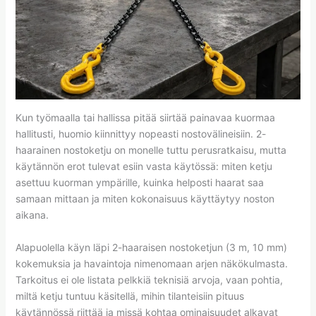
Kun työmaalla tai hallissa pitää siirtää painavaa kuormaa
hallitusti, huomio kiinnittyy nopeasti nostovälineisiin. 2-
haarainen nostoketju on monelle tuttu perusratkaisu, mutta
käytännön erot tulevat esiin vasta käytössä: miten ketju
asettuu kuorman ympärille, kuinka helposti haarat saa
samaan mittaan ja miten kokonaisuus käyttäytyy noston
aikana.
Alapuolella käyn läpi 2-haaraisen nostoketjun (3 m, 10 mm)
kokemuksia ja havaintoja nimenomaan arjen näkökulmasta.
Tarkoitus ei ole listata pelkkiä teknisiä arvoja, vaan pohtia,
miltä ketju tuntuu käsitellä, mihin tilanteisiin pituus
käytännössä riittää ja missä kohtaa ominaisuudet alkavat