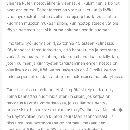
yleensä kuten nostovälineitä yleensä, eli kuluminen ja kolhut
ovat osa arkea. Rakenteessa on varmuuskoukut ja lisäksi
lyhennyskoukut, joiden avulla haarojen pituutta voi säätää
kuorman muodon mukaan silloin, kun nostopisteet eivät ole
täysin symmetriset tai kuorma halutaan saada suoraan.
Ilmoitettu työkuorma on 4,25 tonnia 45 asteen kulmassa.
Käytännössä tämä tarkoittaa, että haarakulma ja nostotapa
vaikuttavat suoraan siihen, mitä ketjulta voidaan edellyttää,
joten kulmien ja kiinnitysten tarkistaminen ennen nostoa on
oleellinen osa käyttöä. Varmuuskerroin on 4:1, mikä kertoo
mitoitusperiaatteesta standardien mukaisessa nostokäytössä.
Tuotetiedoissa mainitaan, että lämpökäsittely on kielletty.
Tämä kannattaa huomioida etenkin silloin, jos ketjua on
tarkoitus käyttää ympäristöissä, joissa lämpöä syntyy
prosessista, hitsauksesta tai muusta työvaiheesta. Nostoketju
on käyttöväline, jonka kuntoa seurataan säännöllisesti, ja
tässä mallissa lähtökohtana on normaali mekaaninen
nostokäyttö ilman lämpöön perustuvaa käsittelyä tai