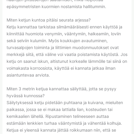
epäsymmetristen kuormien nostamista hallitummin.
Miten ketjun kuntoa pitäisi seurata arjessa?
Ketju kannattaa tarkistaa silmämääräisesti ennen käyttöä ja
kiinnittää huomiota venymiin, vääntymiin, halkeamiin, loviin
sekä selviin kulumiin. Myös koukkujen avautuminen,
turvasalpojen toiminta ja liittimien muodonmuutokset ovat
merkkejä siitä, että väline voi vaatia poistamista käytöstä. Jos
ketju on saanut iskun, altistunut korkealle lämmölle tai siinä on
voimakasta korroosiota, käyttöä ei kannata jatkaa ilman
asiantuntevaa arviota.
Miten 3 metrin ketjua kannattaa säilyttää, jotta se pysyy
hyvässä kunnossa?
Säilytyksessä ketju pidetään puhtaana ja kuivana, mieluiten
paikassa, jossa se ei makaa lattialla lian, kosteuden tai
kemikaalien lähellä. Ripustaminen telineeseen auttaa
estämään lenkkien turhaa vääntymistä ja vähentää kolhuja.
Ketjua ei yleensä kannata jättää roikkumaan niin, että se