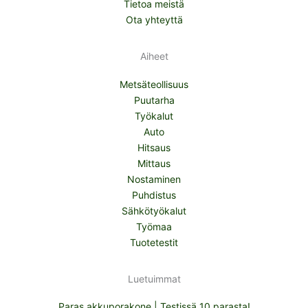
Tietoa meistä
Ota yhteyttä
Aiheet
Metsäteollisuus
Puutarha
Työkalut
Auto
Hitsaus
Mittaus
Nostaminen
Puhdistus
Sähkötyökalut
Työmaa
Tuotetestit
Luetuimmat
Paras akkuporakone | Testissä 10 parasta!