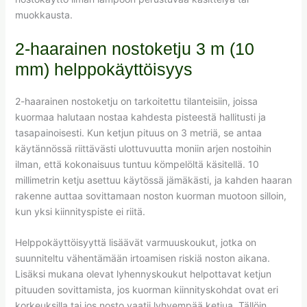
muokkausta.
2-haarainen nostoketju 3 m (10
mm) helppokäyttöisyys
2-haarainen nostoketju on tarkoitettu tilanteisiin, joissa
kuormaa halutaan nostaa kahdesta pisteestä hallitusti ja
tasapainoisesti. Kun ketjun pituus on 3 metriä, se antaa
käytännössä riittävästi ulottuvuutta moniin arjen nostoihin
ilman, että kokonaisuus tuntuu kömpelöltä käsitellä. 10
millimetrin ketju asettuu käytössä jämäkästi, ja kahden haaran
rakenne auttaa sovittamaan noston kuorman muotoon silloin,
kun yksi kiinnityspiste ei riitä.
Helppokäyttöisyyttä lisäävät varmuuskoukut, jotka on
suunniteltu vähentämään irtoamisen riskiä noston aikana.
Lisäksi mukana olevat lyhennyskoukut helpottavat ketjun
pituuden sovittamista, jos kuorman kiinnityskohdat ovat eri
korkeuksilla tai jos nosto vaatii lyhyempää ketjua. Tällöin