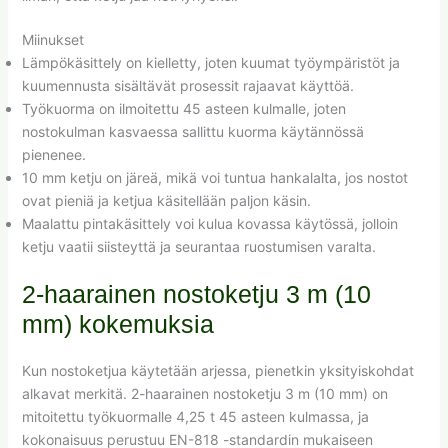
Miinukset
Lämpökäsittely on kielletty, joten kuumat työympäristöt ja
kuumennusta sisältävät prosessit rajaavat käyttöä.
Työkuorma on ilmoitettu 45 asteen kulmalle, joten
nostokulman kasvaessa sallittu kuorma käytännössä
pienenee.
10 mm ketju on järeä, mikä voi tuntua hankalalta, jos nostot
ovat pieniä ja ketjua käsitellään paljon käsin.
Maalattu pintakäsittely voi kulua kovassa käytössä, jolloin
ketju vaatii siisteyttä ja seurantaa ruostumisen varalta.
2-haarainen nostoketju 3 m (10
mm) kokemuksia
Kun nostoketjua käytetään arjessa, pienetkin yksityiskohdat
alkavat merkitä. 2-haarainen nostoketju 3 m (10 mm) on
mitoitettu työkuormalle 4,25 t 45 asteen kulmassa, ja
kokonaisuus perustuu EN-818 -standardin mukaiseen