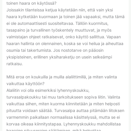
toinen haara on käytössä?
Joissakin tilanteissa ketjua käytetään niin, että vain yksi
haara kytketään kuormaan ja toinen jää vapaaksi, mutta tämä
ei ole automaattisesti suositeltavaa. Tällöin kuormitus,
tasapaino ja turvallinen työskentely muuttuvat, ja myös
valmistajan ohjeet ratkaisevat, onko käyttö sallittua. Vapaan
haaran hallinta on olennainen, koska se voi heilua ja aiheuttaa
osumia tai takertumista. Jos nostotarve on pääosin
yksipisteinen, erillinen yksiharaketju on usein selkeämpi
ratkaisu.
Mitä eroa on koukuilla ja muilla alaliittimillä, ja miten valinta
vaikuttaa käyttöön?
Alaliitin voi olla esimerkiksi lyhennyskoukku,
turvasalpakoukku tai muu tarkoitukseen sopiva liitin. Valinta
vaikuttaa siihen, miten kuorma kiinnitetään ja miten helposti
pituutta voidaan säätää. Turvasalpa auttaa pitämään liitoksen
varmemmin paikallaan normaalissa käsittelyssä, mutta se ei
korvaa oikeaa kiinnitystapaa. Lyhennyskoukku mahdollistaa
haarojen pituuserojen säätämisen, mikä helpottaa