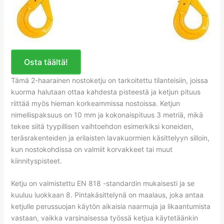
Osta täältä!
Tämä 2-haarainen nostoketju on tarkoitettu tilanteisiin, joissa
kuorma halutaan ottaa kahdesta pisteestä ja ketjun pituus
riittää myös hieman korkeammissa nostoissa. Ketjun
nimellispaksuus on 10 mm ja kokonaispituus 3 metriä, mikä
tekee siitä tyypillisen vaihtoehdon esimerkiksi koneiden,
teräsrakenteiden ja erilaisten lavakuormien käsittelyyn silloin,
kun nostokohdissa on valmiit korvakkeet tai muut
kiinnityspisteet.
Ketju on valmistettu EN 818 -standardin mukaisesti ja se
kuuluu luokkaan 8. Pintakäsittelynä on maalaus, joka antaa
ketjulle perussuojan käytön aikaisia naarmuja ja likaantumista
vastaan, vaikka varsinaisessa työssä ketjua käytetäänkin