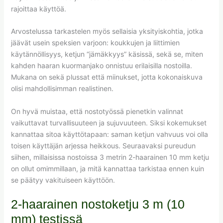
rajoittaa käyttöä.
Arvostelussa tarkastelen myös sellaisia yksityiskohtia, jotka
jäävät usein speksien varjoon: koukkujen ja liittimien
käytännöllisyys, ketjun “jämäkkyys” käsissä, sekä se, miten
kahden haaran kuormanjako onnistuu erilaisilla nostoilla.
Mukana on sekä plussat että miinukset, jotta kokonaiskuva
olisi mahdollisimman realistinen.
On hyvä muistaa, että nostotyössä pienetkin valinnat
vaikuttavat turvallisuuteen ja sujuvuuteen. Siksi kokemukset
kannattaa sitoa käyttötapaan: saman ketjun vahvuus voi olla
toisen käyttäjän arjessa heikkous. Seuraavaksi pureudun
siihen, millaisissa nostoissa 3 metrin 2-haarainen 10 mm ketju
on ollut omimmillaan, ja mitä kannattaa tarkistaa ennen kuin
se päätyy vakituiseen käyttöön.
2-haarainen nostoketju 3 m (10
mm) testissä