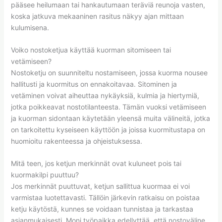
pääsee heilumaan tai hankautumaan teräviä reunoja vasten,
koska jatkuva mekaaninen rasitus näkyy ajan mittaan
kulumisena.
Voiko nostoketjua käyttää kuorman sitomiseen tai
vetämiseen?
Nostoketju on suunniteltu nostamiseen, jossa kuorma nousee
hallitusti ja kuormitus on ennakoitavaa. Sitominen ja
vetäminen voivat aiheuttaa nykäyksiä, kulmia ja hiertymiä,
jotka poikkeavat nostotilanteesta. Tämän vuoksi vetämiseen
ja kuorman sidontaan käytetään yleensä muita välineitä, jotka
on tarkoitettu kyseiseen käyttöön ja joissa kuormitustapa on
huomioitu rakenteessa ja ohjeistuksessa.
Mitä teen, jos ketjun merkinnät ovat kuluneet pois tai
kuormakilpi puuttuu?
Jos merkinnät puuttuvat, ketjun sallittua kuormaa ei voi
varmistaa luotettavasti. Tällöin järkevin ratkaisu on poistaa
ketju käytöstä, kunnes se voidaan tunnistaa ja tarkastaa
asianmukaisesti. Moni työpaikka edellyttää, että nostoväline