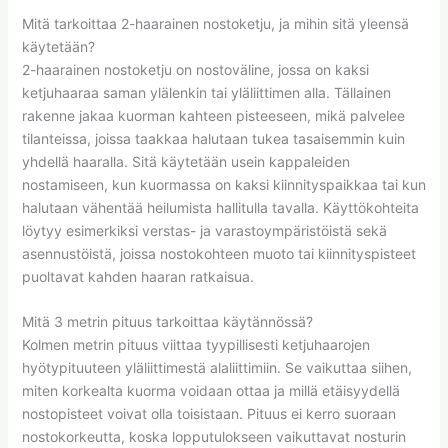
Mitä tarkoittaa 2-haarainen nostoketju, ja mihin sitä yleensä
käytetään?
2-haarainen nostoketju on nostoväline, jossa on kaksi
ketjuhaaraa saman ylälenkin tai yläliittimen alla. Tällainen
rakenne jakaa kuorman kahteen pisteeseen, mikä palvelee
tilanteissa, joissa taakkaa halutaan tukea tasaisemmin kuin
yhdellä haaralla. Sitä käytetään usein kappaleiden
nostamiseen, kun kuormassa on kaksi kiinnityspaikkaa tai kun
halutaan vähentää heilumista hallitulla tavalla. Käyttökohteita
löytyy esimerkiksi verstas- ja varastoympäristöistä sekä
asennustöistä, joissa nostokohteen muoto tai kiinnityspisteet
puoltavat kahden haaran ratkaisua.
Mitä 3 metrin pituus tarkoittaa käytännössä?
Kolmen metrin pituus viittaa tyypillisesti ketjuhaarojen
hyötypituuteen yläliittimestä alaliittimiin. Se vaikuttaa siihen,
miten korkealta kuorma voidaan ottaa ja millä etäisyydellä
nostopisteet voivat olla toisistaan. Pituus ei kerro suoraan
nostokorkeutta, koska lopputulokseen vaikuttavat nosturin