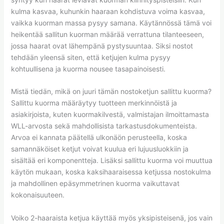
kulma kasvaa, kuhunkin haaraan kohdistuva voima kasvaa,
vaikka kuorman massa pysyy samana. Käytännössä tämä voi
heikentää sallitun kuorman määrää verrattuna tilanteeseen,
jossa haarat ovat lähempänä pystysuuntaa. Siksi nostot
tehdään yleensä siten, että ketjujen kulma pysyy
kohtuullisena ja kuorma nousee tasapainoisesti.
Mistä tiedän, mikä on juuri tämän nostoketjun sallittu kuorma?
Sallittu kuorma määräytyy tuotteen merkinnöistä ja
asiakirjoista, kuten kuormakilvestä, valmistajan ilmoittamasta
WLL-arvosta sekä mahdollisista tarkastusdokumenteista.
Arvoa ei kannata päätellä ulkonäön perusteella, koska
samannäköiset ketjut voivat kuulua eri lujuusluokkiin ja
sisältää eri komponentteja. Lisäksi sallittu kuorma voi muuttua
käytön mukaan, koska kaksihaaraisessa ketjussa nostokulma
ja mahdollinen epäsymmetrinen kuorma vaikuttavat
kokonaisuuteen.
Voiko 2-haaraista ketjua käyttää myös yksipisteisenä, jos vain