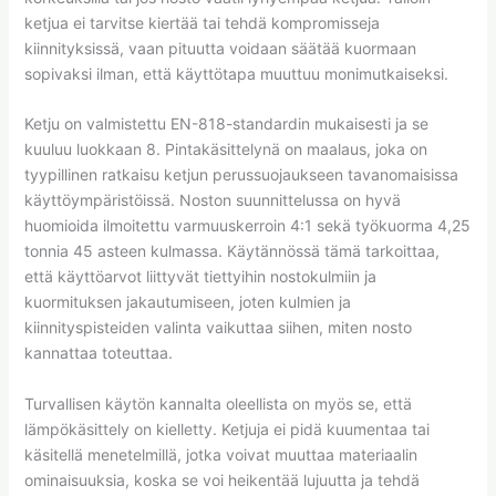
ketjua ei tarvitse kiertää tai tehdä kompromisseja
kiinnityksissä, vaan pituutta voidaan säätää kuormaan
sopivaksi ilman, että käyttötapa muuttuu monimutkaiseksi.
Ketju on valmistettu EN-818-standardin mukaisesti ja se
kuuluu luokkaan 8. Pintakäsittelynä on maalaus, joka on
tyypillinen ratkaisu ketjun perussuojaukseen tavanomaisissa
käyttöympäristöissä. Noston suunnittelussa on hyvä
huomioida ilmoitettu varmuuskerroin 4:1 sekä työkuorma 4,25
tonnia 45 asteen kulmassa. Käytännössä tämä tarkoittaa,
että käyttöarvot liittyvät tiettyihin nostokulmiin ja
kuormituksen jakautumiseen, joten kulmien ja
kiinnityspisteiden valinta vaikuttaa siihen, miten nosto
kannattaa toteuttaa.
Turvallisen käytön kannalta oleellista on myös se, että
lämpökäsittely on kielletty. Ketjuja ei pidä kuumentaa tai
käsitellä menetelmillä, jotka voivat muuttaa materiaalin
ominaisuuksia, koska se voi heikentää lujuutta ja tehdä