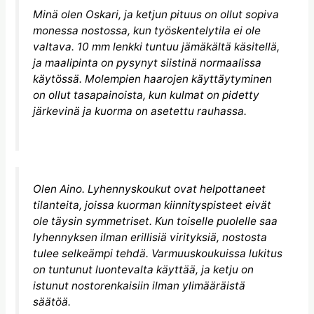
Minä olen Oskari, ja ketjun pituus on ollut sopiva
monessa nostossa, kun työskentelytila ei ole
valtava. 10 mm lenkki tuntuu jämäkältä käsitellä,
ja maalipinta on pysynyt siistinä normaalissa
käytössä. Molempien haarojen käyttäytyminen
on ollut tasapainoista, kun kulmat on pidetty
järkevinä ja kuorma on asetettu rauhassa.
Olen Aino. Lyhennyskoukut ovat helpottaneet
tilanteita, joissa kuorman kiinnityspisteet eivät
ole täysin symmetriset. Kun toiselle puolelle saa
lyhennyksen ilman erillisiä virityksiä, nostosta
tulee selkeämpi tehdä. Varmuuskoukuissa lukitus
on tuntunut luontevalta käyttää, ja ketju on
istunut nostorenkaisiin ilman ylimääräistä
säätöä.