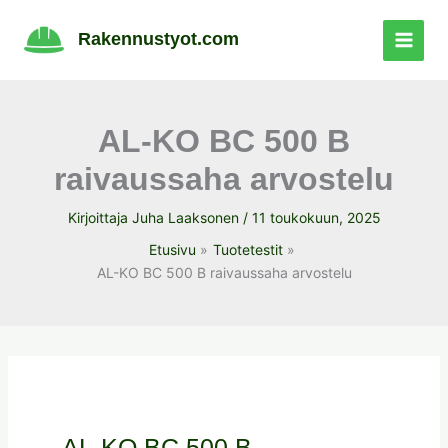
Siirry
sisältöön
Rakennustyot.com
AL-KO BC 500 B
raivaussaha arvostelu
Kirjoittaja
Juha Laaksonen
/
11 toukokuun, 2025
Etusivu
Tuotetestit
AL-KO BC 500 B raivaussaha arvostelu
AL-KO BC 500 B