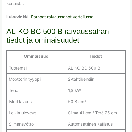
koneista.
Lukuvinkki
:
Parhaat raivaussahat vertailussa
AL-KO BC 500 B raivaussahan
tiedot ja ominaisuudet
Ominaisuus
Tiedot
Tuotemalli
AL-KO BC 500 B
Moottorin tyyppi
2-tahtibensiini
Teho
1,9 kW
Iskutilavuus
50,8 cm³
Leikkuuleveys
Siima 41 cm / Terä 25 cm
Siimansyöttö
Automaattinen kallistus