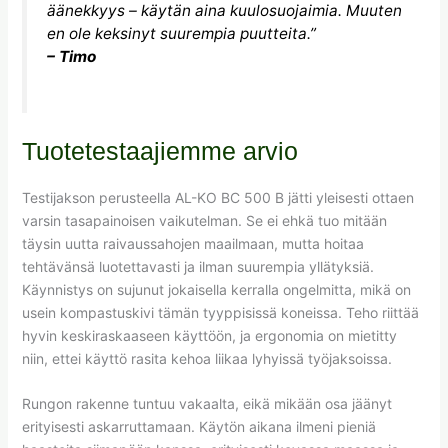
äänekkyys – käytän aina kuulosuojaimia. Muuten
en ole keksinyt suurempia puutteita.”
– Timo
Tuotetestaajiemme arvio
Testijakson perusteella AL-KO BC 500 B jätti yleisesti ottaen
varsin tasapainoisen vaikutelman. Se ei ehkä tuo mitään
täysin uutta raivaussahojen maailmaan, mutta hoitaa
tehtävänsä luotettavasti ja ilman suurempia yllätyksiä.
Käynnistys on sujunut jokaisella kerralla ongelmitta, mikä on
usein kompastuskivi tämän tyyppisissä koneissa. Teho riittää
hyvin keskiraskaaseen käyttöön, ja ergonomia on mietitty
niin, ettei käyttö rasita kehoa liikaa lyhyissä työjaksoissa.
Rungon rakenne tuntuu vakaalta, eikä mikään osa jäänyt
erityisesti askarruttamaan. Käytön aikana ilmeni pieniä