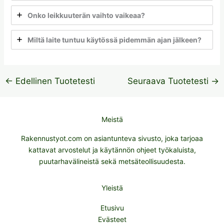
Onko leikkuuterän vaihto vaikeaa?
Miltä laite tuntuu käytössä pidemmän ajan jälkeen?
←
Edellinen Tuotetesti
Seuraava Tuotetesti
→
Meistä
Rakennustyot.com on asiantunteva sivusto, joka tarjoaa
kattavat arvostelut ja käytännön ohjeet työkaluista,
puutarhavälineistä sekä metsäteollisuudesta.
Yleistä
Etusivu
Evästeet