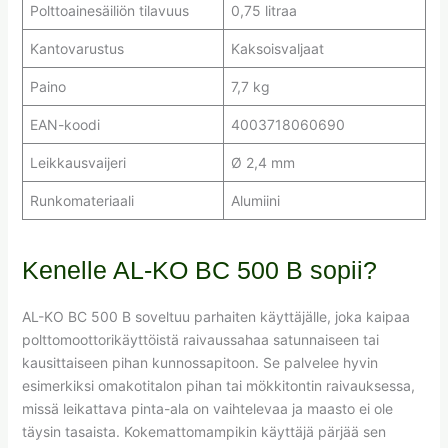
Polttoainesäiliön tilavuus
0,75 litraa
Kantovarustus
Kaksoisvaljaat
Paino
7,7 kg
EAN-koodi
4003718060690
Leikkausvaijeri
Ø 2,4 mm
Runkomateriaali
Alumiini
Kenelle AL-KO BC 500 B sopii?
AL-KO BC 500 B soveltuu parhaiten käyttäjälle, joka kaipaa
polttomoottorikäyttöistä raivaussahaa satunnaiseen tai
kausittaiseen pihan kunnossapitoon. Se palvelee hyvin
esimerkiksi omakotitalon pihan tai mökkitontin raivauksessa,
missä leikattava pinta-ala on vaihtelevaa ja maasto ei ole
täysin tasaista. Kokemattomampikin käyttäjä pärjää sen