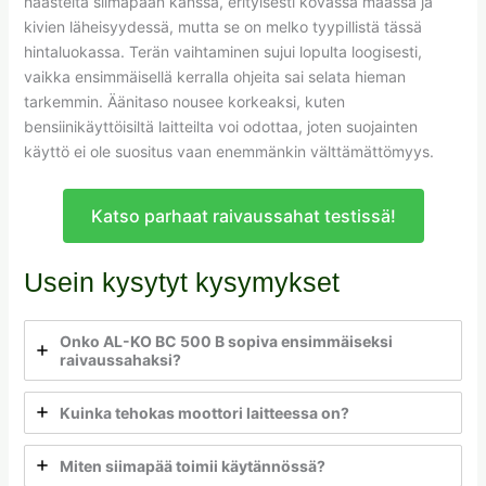
haasteita siimapään kanssa, erityisesti kovassa maassa ja
kivien läheisyydessä, mutta se on melko tyypillistä tässä
hintaluokassa. Terän vaihtaminen sujui lopulta loogisesti,
vaikka ensimmäisellä kerralla ohjeita sai selata hieman
tarkemmin. Äänitaso nousee korkeaksi, kuten
bensiinikäyttöisiltä laitteilta voi odottaa, joten suojainten
käyttö ei ole suositus vaan enemmänkin välttämättömyys.
Katso parhaat raivaussahat testissä!
Usein kysytyt kysymykset
Onko AL-KO BC 500 B sopiva ensimmäiseksi
raivaussahaksi?
Kuinka tehokas moottori laitteessa on?
Miten siimapää toimii käytännössä?