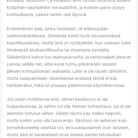
koneista. Moottorin 1,9 kilowatin teho tuntuu riittävältä ainakin
kotipihan rajumpiinkin raivaustöihin, ja koneen paino pysyy
kohtuullisena, vaikka tankki olisi täynnä.
Ensimmäinen asia, jonka huomasin, oli leikkuupään
vaihtomahdollisuus. Siimakela toimii hyvin kevyemmässä
kasvillisuudessa, mutta terä on hyödyllinen, kun vastaan tulee
tiheämpää aluskasvillisuutta tai ohuempia pensaita.
Säädettävä kahva tuo lisämukavuutta, ja kantovaljaat jakavat
painoa selälle niin, ettei kone tunnu pitkänkään session
jälkeen kohtuuttoman raskaalta. Laite ei ole täysin tärinätön,
mutta tasapainoisen rakenteensa ansiosta tärinä ei käy
häiritseväksi, mikä on plussaa pidemmissä käyttökerroissa.
Jos jotain moitittavaa etsii, siiman kestävyys ei ole
huippuluokkaa, ja vaihto voi olla hieman turhauttava, jos ei ole
aiemmin tottunut siihen. Säiliön täyttö käy melko helposti,
mutta korkki voisi olla tukevampi. Äänitaso on sellainen kuin
bensiinikoneelta odottaa voi, eli kuulosuojaimet ovat tarpeen,
mutta ääni ei varsinaisesti eroa muista saman teholuokan