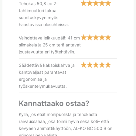
Tehokas 50,8 cc 2-
tahtimoottori takaa
suorituskyvyn myös
haastavissa olosuhteissa.
Vaihdettava leikkuupää: 41 cm
siimakela ja 25 cm terä antavat
joustavuutta eri työtehtäviin.
Säädettävä kaksoiskahva ja
kantovaljaat parantavat
ergonomiaa ja
työskentelymukavuutta.
Kannattaako ostaa?
Kyllä, jos etsit monipuolista ja tehokasta
raivaussahaa, joka toimii hyvin sekä koti- että
kevyeen ammattikäyttöön, AL-KO BC 500 B on
erinomainen valinta.