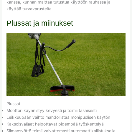
kanssa, kunhan malttaa tutustua käyttöön rauhassa ja
käyttää turvavarusteita.
Plussat ja miinukset
Plussat
Moottori käynnistyy kevyesti ja toimii tasaisesti
Leikkuupään vaihto mahdollistaa monipuolisen käytön
Kaksoisvaljaat helpottavat pidempää työskentelyä
Siimansyöttö toimii vaivattomasti automaattikallistuksella