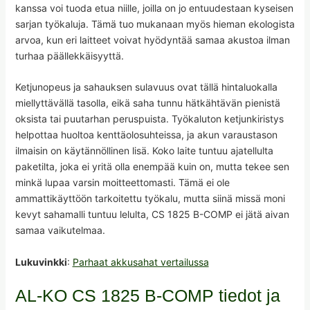
kanssa voi tuoda etua niille, joilla on jo entuudestaan kyseisen
sarjan työkaluja. Tämä tuo mukanaan myös hieman ekologista
arvoa, kun eri laitteet voivat hyödyntää samaa akustoa ilman
turhaa päällekkäisyyttä.
Ketjunopeus ja sahauksen sulavuus ovat tällä hintaluokalla
miellyttävällä tasolla, eikä saha tunnu hätkähtävän pienistä
oksista tai puutarhan peruspuista. Työkaluton ketjunkiristys
helpottaa huoltoa kenttäolosuhteissa, ja akun varaustason
ilmaisin on käytännöllinen lisä. Koko laite tuntuu ajatellulta
paketilta, joka ei yritä olla enempää kuin on, mutta tekee sen
minkä lupaa varsin moitteettomasti. Tämä ei ole
ammattikäyttöön tarkoitettu työkalu, mutta siinä missä moni
kevyt sahamalli tuntuu lelulta, CS 1825 B-COMP ei jätä aivan
samaa vaikutelmaa.
Lukuvinkki
:
Parhaat akkusahat vertailussa
AL-KO CS 1825 B-COMP tiedot ja