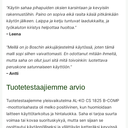
“Käytin sahaa pihapuiden oksien karsintaan ja kevyisiin
rakennustöihin. Paino on sopiva eikä rasita käsiä pitkänkään
käytön jälkeen. Laippa ja ketju tuntuvat laadukkailta, ja
työkaluton kiristys helpottaa huoltoa.”
– Leena
“Meillä on jo Boschin akkujärjestelmä käytössä, joten tämä
malli sopi siihen vaivattomasti. En odottanut mitään ihmeitä,
mutta saha on ollut juuri sitä mitä toivoinkin: luotettava
peruskone satunnaiseen käyttöön.”
– Antti
Tuotetestaajiemme arvio
Tuotetestaajiemme yleisvaikutelma AL-KO CS 1825 B-COMP
-moottorisahasta oli melko positiivinen, kun huomioidaan
laitteen käyttötarkoitus ja hintaluokka. Saha ei tarjoa suurta
voimaa tai kovaa suorituskykyä, mutta sen sijaan se
osoittautui käytännölliseksi ja yllättävän ketteräksi kevyissä