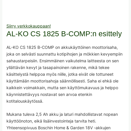
Siirry verkkokauppaan!
AL-KO CS 1825 B-COMP:n esittely
AL-KO CS 1825 B-COMP on akkukäyttöinen moottorisaha,
joka on selvästi suunnattu kotipihojen ja mökkien kevyempiin
sahaustarpeisiin. Ensimmäinen vaikutelma laitteesta on sen
yllättävän kevyt ja tasapainoinen rakenne, mikä tekee
käsittelystä helppoa myös niille, jotka eivät ole tottuneet
käyttämään moottorisahoja säännöllisesti. Saha ei ehkä ole
kaikkein voimakkain, mutta sen käyttömukavuus ja helppo
käynnistettävyys nostavat sen arvoa etenkin
kotitalouskäytössä.
Mukana tuleva 2,5 Ah akku ja laturi mahdollistavat nopean
käyttöönoton, eikä lisäinvestointeja tarvita heti.
Yhteensopivuus Boschin Home & Garden 18V -akkujen