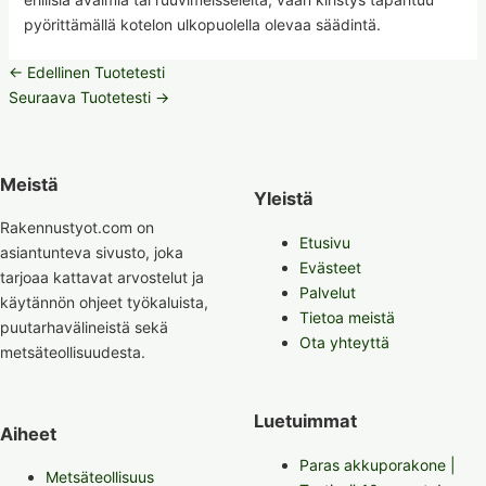
pyörittämällä kotelon ulkopuolella olevaa säädintä.
←
Edellinen Tuotetesti
Seuraava Tuotetesti
→
Meistä
Yleistä
Rakennustyot.com on
Etusivu
asiantunteva sivusto, joka
Evästeet
tarjoaa kattavat arvostelut ja
Palvelut
käytännön ohjeet työkaluista,
Tietoa meistä
puutarhavälineistä sekä
Ota yhteyttä
metsäteollisuudesta.
Luetuimmat
Aiheet
Paras akkuporakone |
Metsäteollisuus