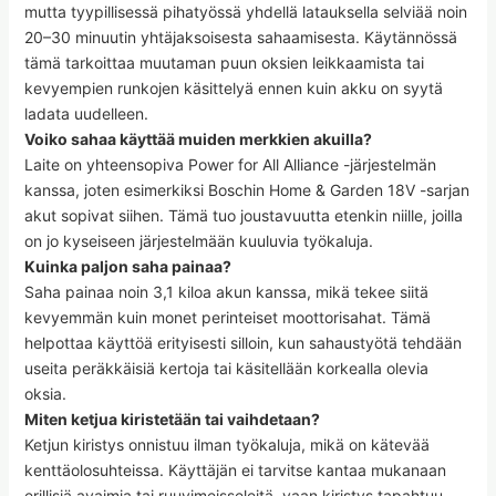
mutta tyypillisessä pihatyössä yhdellä latauksella selviää noin
20–30 minuutin yhtäjaksoisesta sahaamisesta. Käytännössä
tämä tarkoittaa muutaman puun oksien leikkaamista tai
kevyempien runkojen käsittelyä ennen kuin akku on syytä
ladata uudelleen.
Voiko sahaa käyttää muiden merkkien akuilla?
Laite on yhteensopiva Power for All Alliance -järjestelmän
kanssa, joten esimerkiksi Boschin Home & Garden 18V -sarjan
akut sopivat siihen. Tämä tuo joustavuutta etenkin niille, joilla
on jo kyseiseen järjestelmään kuuluvia työkaluja.
Kuinka paljon saha painaa?
Saha painaa noin 3,1 kiloa akun kanssa, mikä tekee siitä
kevyemmän kuin monet perinteiset moottorisahat. Tämä
helpottaa käyttöä erityisesti silloin, kun sahaustyötä tehdään
useita peräkkäisiä kertoja tai käsitellään korkealla olevia
oksia.
Miten ketjua kiristetään tai vaihdetaan?
Ketjun kiristys onnistuu ilman työkaluja, mikä on kätevää
kenttäolosuhteissa. Käyttäjän ei tarvitse kantaa mukanaan
erillisiä avaimia tai ruuvimeisseleitä, vaan kiristys tapahtuu