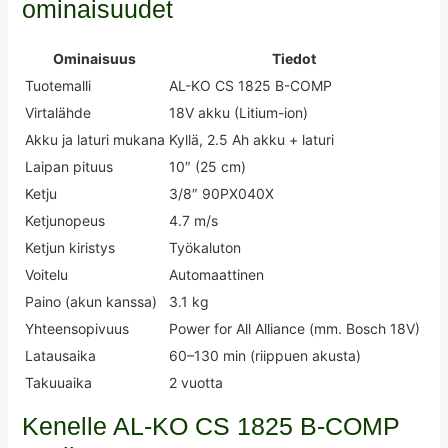
ominaisuudet
Ominaisuus
Tiedot
Tuotemalli
AL-KO CS 1825 B-COMP
Virtalähde
18V akku (Litium-ion)
Akku ja laturi mukana
Kyllä, 2.5 Ah akku + laturi
Laipan pituus
10″ (25 cm)
Ketju
3/8″ 90PX040X
Ketjunopeus
4.7 m/s
Ketjun kiristys
Työkaluton
Voitelu
Automaattinen
Paino (akun kanssa)
3.1 kg
Yhteensopivuus
Power for All Alliance (mm. Bosch 18V)
Latausaika
60–130 min (riippuen akusta)
Takuuaika
2 vuotta
Kenelle AL-KO CS 1825 B-COMP