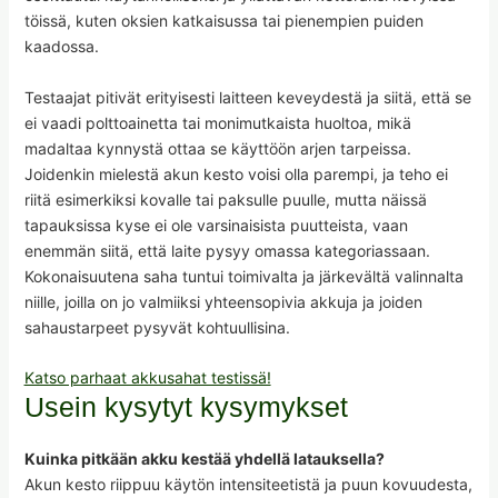
töissä, kuten oksien katkaisussa tai pienempien puiden
kaadossa.
Testaajat pitivät erityisesti laitteen keveydestä ja siitä, että se
ei vaadi polttoainetta tai monimutkaista huoltoa, mikä
madaltaa kynnystä ottaa se käyttöön arjen tarpeissa.
Joidenkin mielestä akun kesto voisi olla parempi, ja teho ei
riitä esimerkiksi kovalle tai paksulle puulle, mutta näissä
tapauksissa kyse ei ole varsinaisista puutteista, vaan
enemmän siitä, että laite pysyy omassa kategoriassaan.
Kokonaisuutena saha tuntui toimivalta ja järkevältä valinnalta
niille, joilla on jo valmiiksi yhteensopivia akkuja ja joiden
sahaustarpeet pysyvät kohtuullisina.
Katso parhaat akkusahat testissä!
Usein kysytyt kysymykset
Kuinka pitkään akku kestää yhdellä latauksella?
Akun kesto riippuu käytön intensiteetistä ja puun kovuudesta,