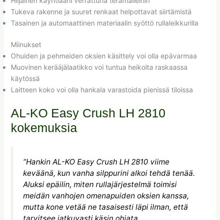
Hiljainen käyntiääni verrattuna terämalleihin
Tukeva rakenne ja suuret renkaat helpottavat siirtämistä
Tasainen ja automaattinen materiaalin syöttö rullaleikkurilla
Miinukset
Ohuiden ja pehmeiden oksien käsittely voi olla epävarmaa
Muovinen kerääjälaatikko voi tuntua heikolta raskaassa
käytössä
Laitteen koko voi olla hankala varastoida pienissä tiloissa
AL-KO Easy Crush LH 2810
kokemuksia
”Hankin AL-KO Easy Crush LH 2810 viime
keväänä, kun vanha silppurini alkoi tehdä tenää.
Aluksi epäilin, miten rullajärjestelmä toimisi
meidän vanhojen omenapuiden oksien kanssa,
mutta kone vetää ne tasaisesti läpi ilman, että
tarvitsee jatkuvasti käsin ohjata.