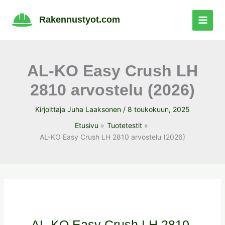
Siirry
sisältöön
Rakennustyot.com
AL-KO Easy Crush LH
2810 arvostelu (2026)
Kirjoittaja
Juha Laaksonen
/
8 toukokuun, 2025
Etusivu
Tuotetestit
AL-KO Easy Crush LH 2810 arvostelu (2026)
AL-KO Easy Crush LH 2810