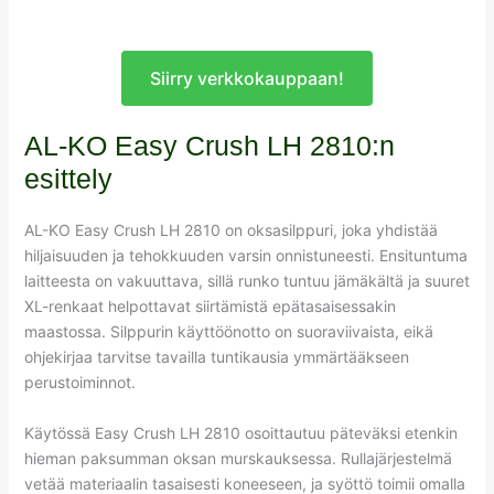
Siirry verkkokauppaan!
AL-KO Easy Crush LH 2810:n
esittely
AL-KO Easy Crush LH 2810 on oksasilppuri, joka yhdistää
hiljaisuuden ja tehokkuuden varsin onnistuneesti. Ensituntuma
laitteesta on vakuuttava, sillä runko tuntuu jämäkältä ja suuret
XL-renkaat helpottavat siirtämistä epätasaisessakin
maastossa. Silppurin käyttöönotto on suoraviivaista, eikä
ohjekirjaa tarvitse tavailla tuntikausia ymmärtääkseen
perustoiminnot.
Käytössä Easy Crush LH 2810 osoittautuu päteväksi etenkin
hieman paksumman oksan murskauksessa. Rullajärjestelmä
vetää materiaalin tasaisesti koneeseen, ja syöttö toimii omalla