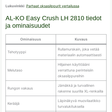
Lukuvinkki
:
Parhaat oksasilppurit vertailussa
AL-KO Easy Crush LH 2810 tiedot
ja ominaisuudet
Ominaisuus
Kuvaus
Rullamurskain, joka vetää
Tehotyyppi
materiaalin automaattisesti
Hiljainen käyttöääni
Melutaso
verrattuna perinteisiin
oksasilppureihin
Jämäkkä ja turvallinen
Rungon vakaus
rakenne suurilla XL-renkailla
Läpinäkyvä muovilaatikko
Kerääjä
turvalukituksella