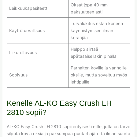
Oksat jopa 40 mm
Leikkuukapasiteetti
paksuuteen asti
Turvalukitus estää koneen
Käyttöturvallisuus
käynnistymisen ilman
kerääjää
Helppo siirtää
Liikuteltavuus
epätasaisellakin pihalla
Parhaiten koville ja vanhoille
Sopivuus
oksille, mutta soveltuu myös
lehtipuille
Kenelle AL-KO Easy Crush LH
2810 sopii?
AL-KO Easy Crush LH 2810 sopii erityisesti niille, joilla on tarve
silputa kovia oksia ja paksumpaa puutarhajätettä ilman suurta