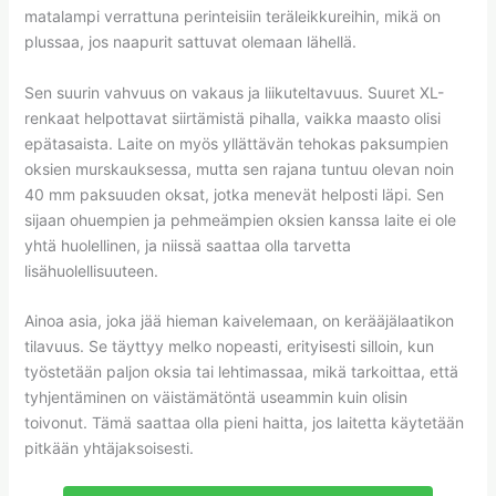
matalampi verrattuna perinteisiin teräleikkureihin, mikä on
plussaa, jos naapurit sattuvat olemaan lähellä.
Sen suurin vahvuus on vakaus ja liikuteltavuus. Suuret XL-
renkaat helpottavat siirtämistä pihalla, vaikka maasto olisi
epätasaista. Laite on myös yllättävän tehokas paksumpien
oksien murskauksessa, mutta sen rajana tuntuu olevan noin
40 mm paksuuden oksat, jotka menevät helposti läpi. Sen
sijaan ohuempien ja pehmeämpien oksien kanssa laite ei ole
yhtä huolellinen, ja niissä saattaa olla tarvetta
lisähuolellisuuteen.
Ainoa asia, joka jää hieman kaivelemaan, on kerääjälaatikon
tilavuus. Se täyttyy melko nopeasti, erityisesti silloin, kun
työstetään paljon oksia tai lehtimassaa, mikä tarkoittaa, että
tyhjentäminen on väistämätöntä useammin kuin olisin
toivonut. Tämä saattaa olla pieni haitta, jos laitetta käytetään
pitkään yhtäjaksoisesti.