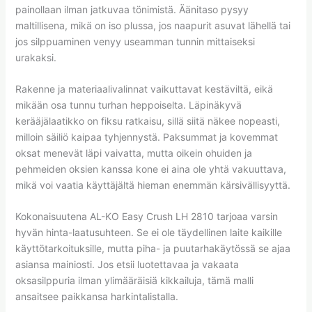
painollaan ilman jatkuvaa tönimistä. Äänitaso pysyy
maltillisena, mikä on iso plussa, jos naapurit asuvat lähellä tai
jos silppuaminen venyy useamman tunnin mittaiseksi
urakaksi.
Rakenne ja materiaalivalinnat vaikuttavat kestäviltä, eikä
mikään osa tunnu turhan heppoiselta. Läpinäkyvä
kerääjälaatikko on fiksu ratkaisu, sillä siitä näkee nopeasti,
milloin säiliö kaipaa tyhjennystä. Paksummat ja kovemmat
oksat menevät läpi vaivatta, mutta oikein ohuiden ja
pehmeiden oksien kanssa kone ei aina ole yhtä vakuuttava,
mikä voi vaatia käyttäjältä hieman enemmän kärsivällisyyttä.
Kokonaisuutena AL-KO Easy Crush LH 2810 tarjoaa varsin
hyvän hinta-laatusuhteen. Se ei ole täydellinen laite kaikille
käyttötarkoituksille, mutta piha- ja puutarhakäytössä se ajaa
asiansa mainiosti. Jos etsii luotettavaa ja vakaata
oksasilppuria ilman ylimääräisiä kikkailuja, tämä malli
ansaitsee paikkansa harkintalistalla.