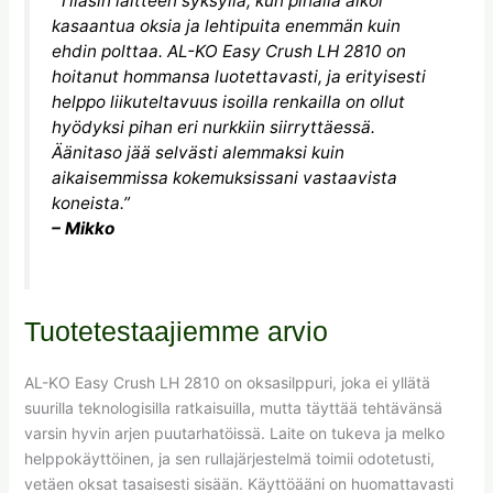
”Tilasin laitteen syksyllä, kun pihalla alkoi
kasaantua oksia ja lehtipuita enemmän kuin
ehdin polttaa. AL-KO Easy Crush LH 2810 on
hoitanut hommansa luotettavasti, ja erityisesti
helppo liikuteltavuus isoilla renkailla on ollut
hyödyksi pihan eri nurkkiin siirryttäessä.
Äänitaso jää selvästi alemmaksi kuin
aikaisemmissa kokemuksissani vastaavista
koneista.”
– Mikko
Tuotetestaajiemme arvio
AL-KO Easy Crush LH 2810 on oksasilppuri, joka ei yllätä
suurilla teknologisilla ratkaisuilla, mutta täyttää tehtävänsä
varsin hyvin arjen puutarhatöissä. Laite on tukeva ja melko
helppokäyttöinen, ja sen rullajärjestelmä toimii odotetusti,
vetäen oksat tasaisesti sisään. Käyttöääni on huomattavasti