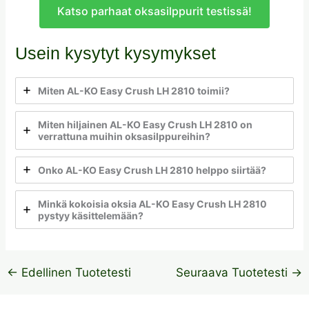
Katso parhaat oksasilppurit testissä!
Usein kysytyt kysymykset
Miten AL-KO Easy Crush LH 2810 toimii?
Miten hiljainen AL-KO Easy Crush LH 2810 on
verrattuna muihin oksasilppureihin?
Onko AL-KO Easy Crush LH 2810 helppo siirtää?
Minkä kokoisia oksia AL-KO Easy Crush LH 2810
pystyy käsittelemään?
←
Edellinen Tuotetesti
Seuraava Tuotetesti
→