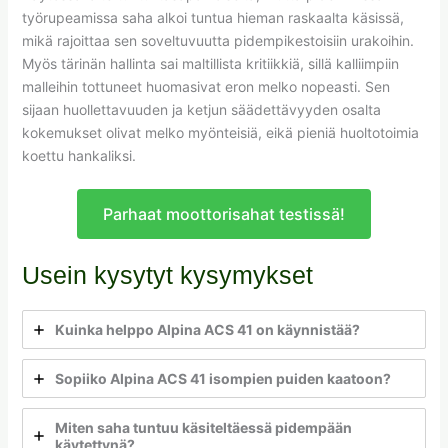
työrupeamissa saha alkoi tuntua hieman raskaalta käsissä,
mikä rajoittaa sen soveltuvuutta pidempikestoisiin urakoihin.
Myös tärinän hallinta sai maltillista kritiikkiä, sillä kalliimpiin
malleihin tottuneet huomasivat eron melko nopeasti. Sen
sijaan huollettavuuden ja ketjun säädettävyyden osalta
kokemukset olivat melko myönteisiä, eikä pieniä huoltotoimia
koettu hankaliksi.
Parhaat moottorisahat testissä!
Usein kysytyt kysymykset
Kuinka helppo Alpina ACS 41 on käynnistää?
Sopiiko Alpina ACS 41 isompien puiden kaatoon?
Miten saha tuntuu käsiteltäessä pidempään
käytettynä?