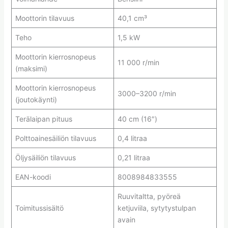
Moottorin tilavuus
40,1 cm³
Teho
1,5 kW
Moottorin kierrosnopeus
11 000 r/min
(maksimi)
Moottorin kierrosnopeus
3000–3200 r/min
(joutokäynti)
Terälaipan pituus
40 cm (16″)
Polttoainesäiliön tilavuus
0,4 litraa
Öljysäiliön tilavuus
0,21 litraa
EAN-koodi
8008984833555
Ruuvitaltta, pyöreä
Toimitussisältö
ketjuviila, sytytystulpan
avain