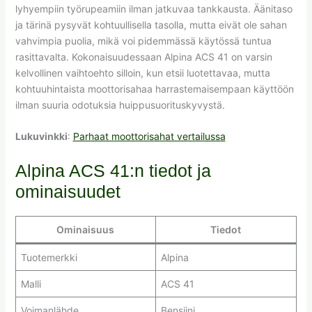
lyhyempiin työrupeamiin ilman jatkuvaa tankkausta. Äänitaso
ja tärinä pysyvät kohtuullisella tasolla, mutta eivät ole sahan
vahvimpia puolia, mikä voi pidemmässä käytössä tuntua
rasittavalta. Kokonaisuudessaan Alpina ACS 41 on varsin
kelvollinen vaihtoehto silloin, kun etsii luotettavaa, mutta
kohtuuhintaista moottorisahaa harrastemaisempaan käyttöön
ilman suuria odotuksia huippusuorituskyvystä.
Lukuvinkki
:
Parhaat moottorisahat vertailussa
Alpina ACS 41:n tiedot ja
ominaisuudet
Ominaisuus
Tiedot
Tuotemerkki
Alpina
Malli
ACS 41
Voimanlähde
Bensiini