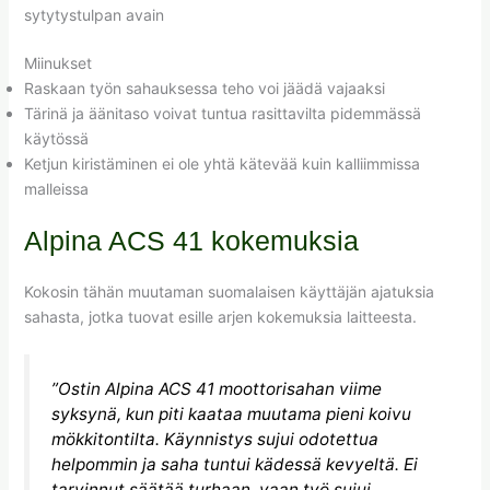
sytytystulpan avain
Miinukset
Raskaan työn sahauksessa teho voi jäädä vajaaksi
Tärinä ja äänitaso voivat tuntua rasittavilta pidemmässä
käytössä
Ketjun kiristäminen ei ole yhtä kätevää kuin kalliimmissa
malleissa
Alpina ACS 41 kokemuksia
Kokosin tähän muutaman suomalaisen käyttäjän ajatuksia
sahasta, jotka tuovat esille arjen kokemuksia laitteesta.
”Ostin Alpina ACS 41 moottorisahan viime
syksynä, kun piti kaataa muutama pieni koivu
mökkitontilta. Käynnistys sujui odotettua
helpommin ja saha tuntui kädessä kevyeltä. Ei
tarvinnut säätää turhaan, vaan työ sujui