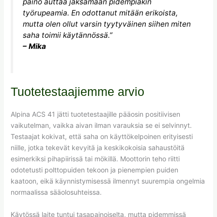
paino auttaa jaksamaan pidempiäkin
työrupeamia. En odottanut mitään erikoista,
mutta olen ollut varsin tyytyväinen siihen miten
saha toimii käytännössä.”
– Mika
Tuotetestaajiemme arvio
Alpina ACS 41 jätti tuotetestaajille pääosin positiivisen
vaikutelman, vaikka aivan ilman varauksia se ei selvinnyt.
Testaajat kokivat, että saha on käyttökelpoinen erityisesti
niille, jotka tekevät kevyitä ja keskikokoisia sahaustöitä
esimerkiksi pihapiirissä tai mökillä. Moottorin teho riitti
odotetusti polttopuiden tekoon ja pienempien puiden
kaatoon, eikä käynnistymisessä ilmennyt suurempia ongelmia
normaalissa sääolosuhteissa.
Käytössä laite tuntui tasapainoiselta, mutta pidemmissä