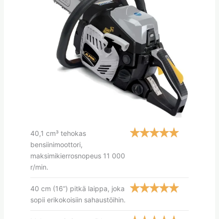
40,1 cm³ tehokas
bensiinimoottori,
maksimikierrosnopeus 11 000
r/min.
40 cm (16”) pitkä laippa, joka
sopii erikokoisiin sahaustöihin.