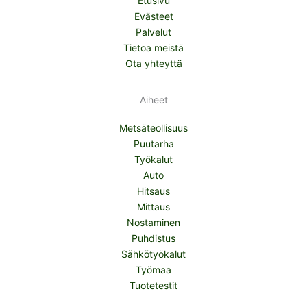
Etusivu
Evästeet
Palvelut
Tietoa meistä
Ota yhteyttä
Aiheet
Metsäteollisuus
Puutarha
Työkalut
Auto
Hitsaus
Mittaus
Nostaminen
Puhdistus
Sähkötyökalut
Työmaa
Tuotetestit