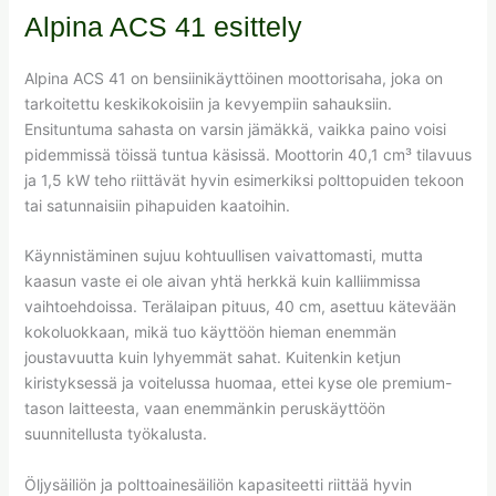
Alpina ACS 41 esittely
Alpina ACS 41 on bensiinikäyttöinen moottorisaha, joka on
tarkoitettu keskikokoisiin ja kevyempiin sahauksiin.
Ensituntuma sahasta on varsin jämäkkä, vaikka paino voisi
pidemmissä töissä tuntua käsissä. Moottorin 40,1 cm³ tilavuus
ja 1,5 kW teho riittävät hyvin esimerkiksi polttopuiden tekoon
tai satunnaisiin pihapuiden kaatoihin.
Käynnistäminen sujuu kohtuullisen vaivattomasti, mutta
kaasun vaste ei ole aivan yhtä herkkä kuin kalliimmissa
vaihtoehdoissa. Terälaipan pituus, 40 cm, asettuu kätevään
kokoluokkaan, mikä tuo käyttöön hieman enemmän
joustavuutta kuin lyhyemmät sahat. Kuitenkin ketjun
kiristyksessä ja voitelussa huomaa, ettei kyse ole premium-
tason laitteesta, vaan enemmänkin peruskäyttöön
suunnitellusta työkalusta.
Öljysäiliön ja polttoainesäiliön kapasiteetti riittää hyvin