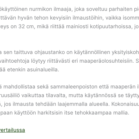
käyttöinen nurmikon ilmaaja, joka soveltuu parhaiten pi
ättävän hyvän tehon kevyisiin ilmaustöihin, vaikka isommi
s on 32 cm, mikä riittää mainiosti kotipuutarhoissa, joi
sen taittuva ohjaustanko on käytännöllinen yksityiskohta s
ihtoehtoja löytyy riittävästi eri maaperäolosuhteisiin. Sä
ää etenkin asuinalueilla.
lmä mahdollistaa sekä sammaleenpoiston että maaperän
ruusäiliö vaikuttaa tilavalta, mutta käytännössä se täytt
, jos ilmausta tehdään laajemmalla alueella. Kokonaisuu
mpaan käyttöön harkitsisin itse tehokkaampaa mallia.
ertailussa