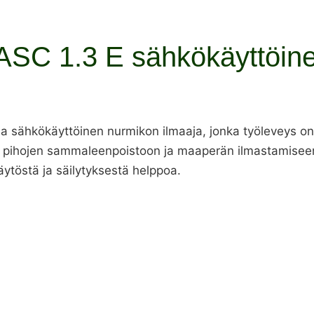
 ASC 1.3 E sähkökäyttöine
 ja sähkökäyttöinen nurmikon ilmaaja, jonka työleveys o
ten pihojen sammaleenpoistoon ja maaperän ilmastamiseen
käytöstä ja säilytyksestä helppoa.