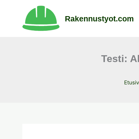
Siirry
sisältöön
Rakennustyot.com
Testi: 
Etusi