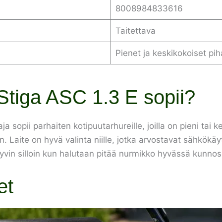
8008984833616
Taitettava
Pienet ja keskikokoiset pih
Stiga ASC 1.3 E sopii?
a sopii parhaiten kotipuutarhureille, joilla on pieni tai 
 Laite on hyvä valinta niille, jotka arvostavat sähkökäyt
 hyvin silloin kun halutaan pitää nurmikko hyvässä kunnos
et