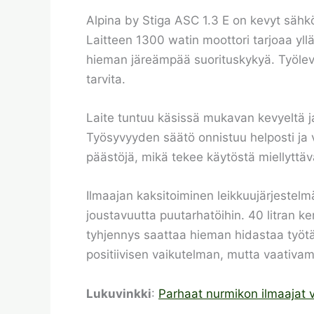
Alpina by Stiga ASC 1.3 E on kevyt sähkö
Laitteen 1300 watin moottori tarjoaa yll
hieman järeämpää suorituskykyä. Työlevey
tarvita.
Laite tuntuu käsissä mukavan kevyeltä ja 
Työsyvyyden säätö onnistuu helposti ja va
päästöjä, mikä tekee käytöstä miellyttäv
Ilmaajan kaksitoiminen leikkuujärjeste
joustavuutta puutarhatöihin. 40 litran ke
tyhjennys saattaa hieman hidastaa työtä
positiivisen vaikutelman, mutta vaativa
Lukuvinkki
:
Parhaat nurmikon ilmaajat v