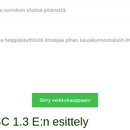
a nurmikon siistinä pitämistä.
ta ja helppokäyttöistä ilmaajaa pihan kausikunnostuksiin i
Siirry verkkokauppaan!
C 1.3 E:n esittely