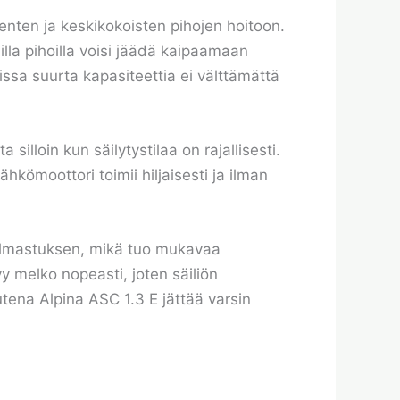
enten ja keskikokoisten pihojen hoitoon.
lla pihoilla voisi jäädä kaipaamaan
ssa suurta kapasiteettia ei välttämättä
illoin kun säilytystilaa on rajallisesti.
hkömoottori toimii hiljaisesti ja ilman
 ilmastuksen, mikä tuo mukavaa
yy melko nopeasti, joten säiliön
tena Alpina ASC 1.3 E jättää varsin