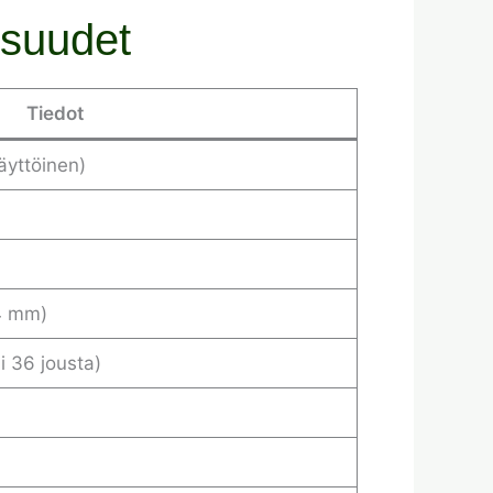
isuudet
Tiedot
äyttöinen)
4 mm)
i 36 jousta)