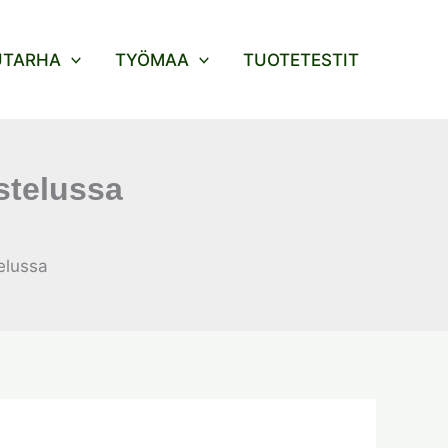
UTARHA
TYÖMAA
TUOTETESTIT
stelussa
elussa