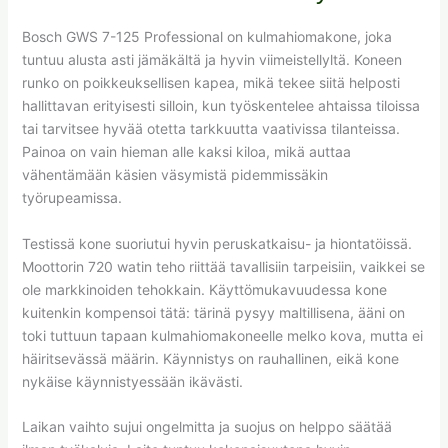
Bosch GWS 7-125 Professional on kulmahiomakone, joka
tuntuu alusta asti jämäkältä ja hyvin viimeistellyltä. Koneen
runko on poikkeuksellisen kapea, mikä tekee siitä helposti
hallittavan erityisesti silloin, kun työskentelee ahtaissa tiloissa
tai tarvitsee hyvää otetta tarkkuutta vaativissa tilanteissa.
Painoa on vain hieman alle kaksi kiloa, mikä auttaa
vähentämään käsien väsymistä pidemmissäkin
työrupeamissa.
Testissä kone suoriutui hyvin peruskatkaisu- ja hiontatöissä.
Moottorin 720 watin teho riittää tavallisiin tarpeisiin, vaikkei se
ole markkinoiden tehokkain. Käyttömukavuudessa kone
kuitenkin kompensoi tätä: tärinä pysyy maltillisena, ääni on
toki tuttuun tapaan kulmahiomakoneelle melko kova, mutta ei
häiritsevässä määrin. Käynnistys on rauhallinen, eikä kone
nykäise käynnistyessään ikävästi.
Laikan vaihto sujui ongelmitta ja suojus on helppo säätää