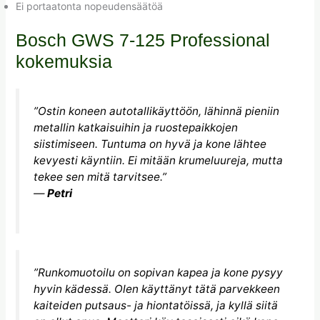
Ei portaatonta nopeudensäätöä
Bosch GWS 7-125 Professional
kokemuksia
”Ostin koneen autotallikäyttöön, lähinnä pieniin
metallin katkaisuihin ja ruostepaikkojen
siistimiseen. Tuntuma on hyvä ja kone lähtee
kevyesti käyntiin. Ei mitään krumeluureja, mutta
tekee sen mitä tarvitsee.”
—
Petri
”Runkomuotoilu on sopivan kapea ja kone pysyy
hyvin kädessä. Olen käyttänyt tätä parvekkeen
kaiteiden putsaus- ja hiontatöissä, ja kyllä siitä