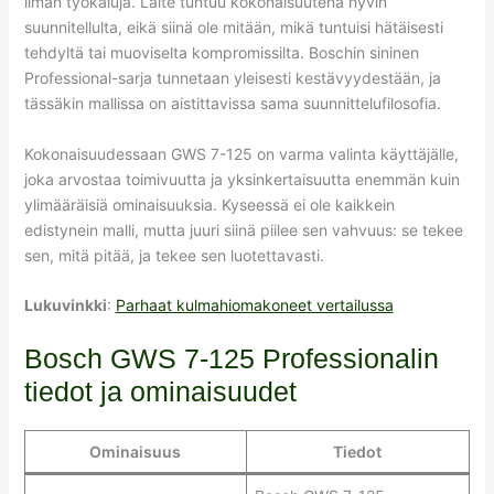
ilman työkaluja. Laite tuntuu kokonaisuutena hyvin
suunnitellulta, eikä siinä ole mitään, mikä tuntuisi hätäisesti
tehdyltä tai muoviselta kompromissilta. Boschin sininen
Professional-sarja tunnetaan yleisesti kestävyydestään, ja
tässäkin mallissa on aistittavissa sama suunnittelufilosofia.
Kokonaisuudessaan GWS 7-125 on varma valinta käyttäjälle,
joka arvostaa toimivuutta ja yksinkertaisuutta enemmän kuin
ylimääräisiä ominaisuuksia. Kyseessä ei ole kaikkein
edistynein malli, mutta juuri siinä piilee sen vahvuus: se tekee
sen, mitä pitää, ja tekee sen luotettavasti.
Lukuvinkki
:
Parhaat kulmahiomakoneet vertailussa
Bosch GWS 7-125 Professionalin
tiedot ja ominaisuudet
Ominaisuus
Tiedot