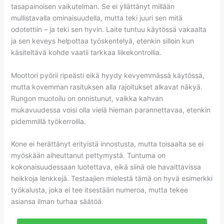
tasapainoisen vaikutelman. Se ei yllättänyt millään
mullistavalla ominaisuudella, mutta teki juuri sen mitä
odotettiin – ja teki sen hyvin. Laite tuntuu käytössä vakaalta
ja sen keveys helpottaa työskentelyä, etenkin silloin kun
käsiteltävä kohde vaatii tarkkaa liikekontrollia.
Moottori pyörii ripeästi eikä hyydy kevyemmässä käytössä,
mutta kovemman rasituksen alla rajoitukset alkavat näkyä.
Rungon muotoilu on onnistunut, vaikka kahvan
mukavuudessa voisi olla vielä hieman parannettavaa, etenkin
pidemmillä työkerroilla.
Kone ei herättänyt erityistä innostusta, mutta toisaalta se ei
myöskään aiheuttanut pettymystä. Tuntuma on
kokonaisuudessaan luotettava, eikä siinä ole havaittavissa
heikkoja lenkkejä. Testaajien mielestä tämä on hyvä esimerkki
työkalusta, joka ei tee itsestään numeroa, mutta tekee
asiansa ilman turhaa säätöä.