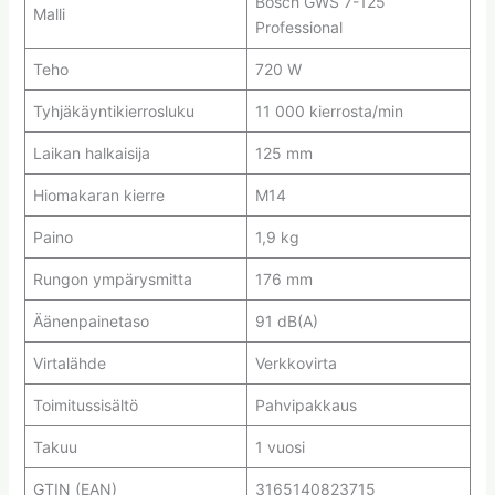
Bosch GWS 7-125
Malli
Professional
Teho
720 W
Tyhjäkäyntikierrosluku
11 000 kierrosta/min
Laikan halkaisija
125 mm
Hiomakaran kierre
M14
Paino
1,9 kg
Rungon ympärysmitta
176 mm
Äänenpainetaso
91 dB(A)
Virtalähde
Verkkovirta
Toimitussisältö
Pahvipakkaus
Takuu
1 vuosi
GTIN (EAN)
3165140823715