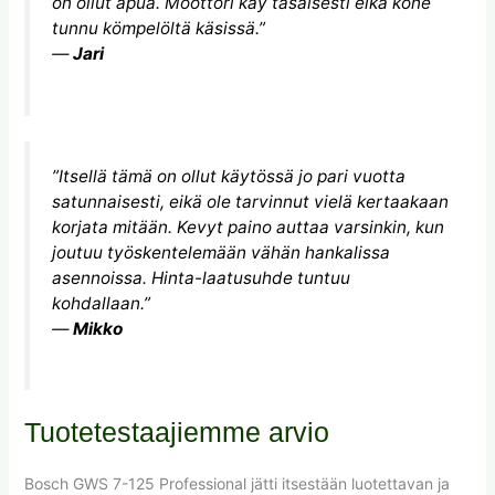
on ollut apua. Moottori käy tasaisesti eikä kone
tunnu kömpelöltä käsissä.”
—
Jari
”Itsellä tämä on ollut käytössä jo pari vuotta
satunnaisesti, eikä ole tarvinnut vielä kertaakaan
korjata mitään. Kevyt paino auttaa varsinkin, kun
joutuu työskentelemään vähän hankalissa
asennoissa. Hinta-laatusuhde tuntuu
kohdallaan.”
—
Mikko
Tuotetestaajiemme arvio
Bosch GWS 7-125 Professional jätti itsestään luotettavan ja