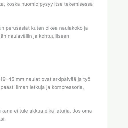
lta, koska huomio pysyy itse tekemisessä
n perusasiat kuten oikea naulakoko ja
än naulaväliin ja kohtuulliseen
 19–45 mm naulat ovat arkipäivää ja työ
apaasti ilman letkuja ja kompressoria,
mukana ei tule akkua eikä laturia. Jos oma
si.