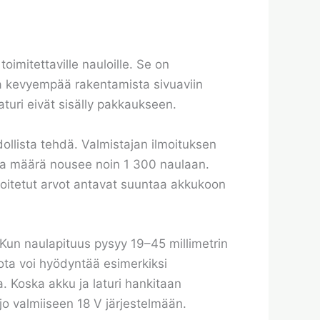
oimitettaville nauloille. Se on
yä ja kevyempää rakentamista sivuaviin
laturi eivät sisälly pakkaukseen.
ollista tehdä. Valmistajan ilmoituksen
lla määrä nousee noin 1 300 naulaan.
moitetut arvot antavat suuntaa akkukoon
n. Kun naulapituus pysyy 19–45 millimetrin
ota voi hyödyntää esimerkiksi
a. Koska akku ja laturi hankitaan
jo valmiiseen 18 V järjestelmään.