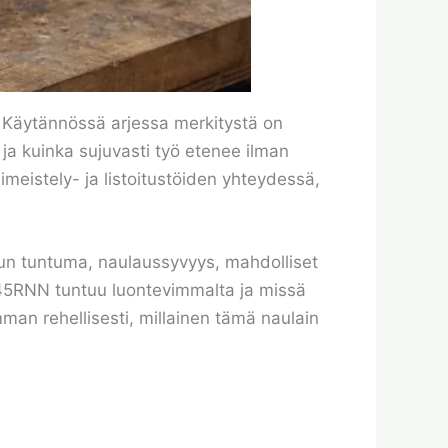
. Käytännössä arjessa merkitystä on
 ja kuinka sujuvasti työ etenee ilman
meistely- ja listoitustöiden yhteydessä,
aisun tuntuma, naulaussyvyys, mahdolliset
CN45RNN tuntuu luontevimmalta ja missä
mman rehellisesti, millainen tämä naulain