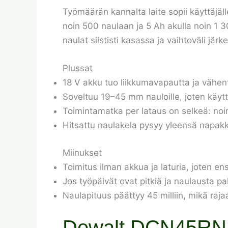
Työmäärän kannalta laite sopii käyttäjäll
noin 500 naulaan ja 5 Ah akulla noin 1 30
naulat siististi kasassa ja vaihtoväli järk
Plussat
18 V akku tuo liikkumavapautta ja vähentä
Soveltuu 19–45 mm nauloille, joten käyt
Toimintamatka per lataus on selkeä: noi
Hitsattu naulakela pysyy yleensä napakka
Miinukset
Toimitus ilman akkua ja laturia, joten en
Jos työpäivät ovat pitkiä ja naulausta 
Naulapituus päättyy 45 milliin, mikä ra
Dewalt DCN45RNN