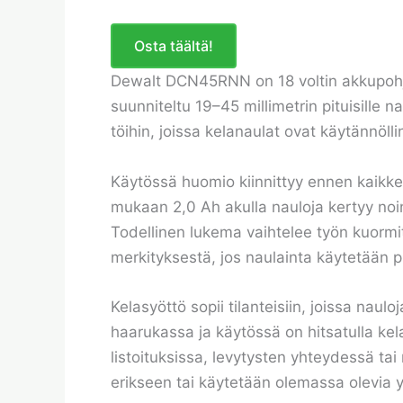
Osta täältä!
Dewalt DCN45RNN on 18 voltin akkupohjaine
suunniteltu 19–45 millimetrin pituisille n
töihin, joissa kelanaulat ovat käytännölli
Käytössä huomio kiinnittyy ennen kaikkea
mukaan 2,0 Ah akulla nauloja kertyy noi
Todellinen lukema vaihtelee työn kuormi
merkityksestä, jos naulainta käytetään p
Kelasyöttö sopii tilanteisiin, joissa nau
haarukassa ja käytössä on hitsatulla kel
listoituksissa, levytysten yhteydessä tai
erikseen tai käytetään olemassa olevia 