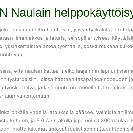
Naulain helppokäyttöis
ka on suunniteltu tilanteisiin, joissa työkalulta odotet
taan ilman akkua ja laturia, se sopii erityisesti käyttäjäl
oi yksinkertaistaa arkea työmaalla, koska mukana kulke
 luontevaa.
inä, että naulain kattaa melko laajan naulapituuksien a
 kiinnitystarpeisiin, joissa haetaan tasapainoa nopeuden ja
a työskentelyä, ja kelamuoto on monelle tuttu ratkaisu et
pyritään vähentämään.
nka pitkälle yhdellä latauksella pääsee. Valmistajan il
sta kohden, ja 5,0 Ah:n akulla jopa noin 1 300 naulaa.
aan, mutta lukemat antavat realistisen mittasuhteen siitä