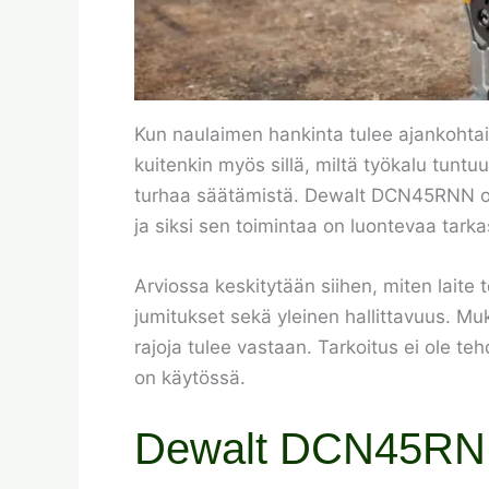
Kun naulaimen hankinta tulee ajankohtai
kuitenkin myös sillä, miltä työkalu tuntu
turhaa säätämistä. Dewalt DCN45RNN on ma
ja siksi sen toimintaa on luontevaa tark
Arviossa keskitytään siihen, miten laite 
jumitukset sekä yleinen hallittavuus. M
rajoja tulee vastaan. Tarkoitus ei ole te
on käytössä.
Dewalt DCN45RNN 