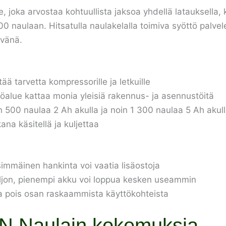
e, joka arvostaa kohtuullista jaksoa yhdellä latauksella, 
0 naulaan. Hitsatulla naulakelalla toimiva syöttö palvelee
evänä.
ä tarvetta kompressorille ja letkuille
töalue kattaa monia yleisiä rakennus- ja asennustöitä
n 500 naulaa 2 Ah akulla ja noin 1 300 naulaa 5 Ah akul
na käsitellä ja kuljettaa
simmäinen hankinta voi vaatia lisäostoja
paljon, pienempi akku voi loppua kesken useammin
jaa pois osan raskaammista käyttökohteista
 Naulain kokemuksia