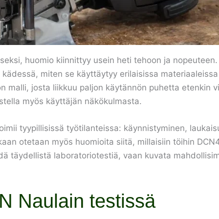
seksi, huomio kiinnittyy usein heti tehoon ja nopeuteen
u kädessä, miten se käyttäytyy erilaisissa materiaaleissa
lli, josta liikkuu paljon käytännön puhetta etenkin vii
astella myös käyttäjän näkökulmasta.
toimii tyypillisissä työtilanteissa: käynnistyminen, lauk
ukaan otetaan myös huomioita siitä, millaisiin töihin D
hdä täydellistä laboratoriotestiä, vaan kuvata mahdollisi
Naulain testissä