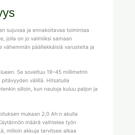
yys
aan sujuvaa ja ennakoitavaa toimintaa
le, jolla on jo valmiiksi samaan
e vähemmän päällekkäisiä varusteita ja
lueen. Se soveltuu 19–45 millimetrin
 pitävyyden välillä. Hitsatulla
enkin silloin, kun nauloja kuluu paljon ja
moituksen mukaan 2,0 Ah:n akulla
 Käytännön määrä vaihtelee työn
, milloin akkuja tarvitsee alkaa