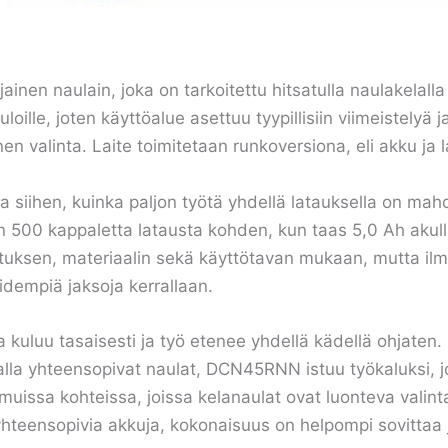
n naulain, joka on tarkoitettu hitsatulla naulakelalla t
auloille, joten käyttöalue asettuu tyypillisiin viimeistel
nen valinta. Laite toimitetaan runkoversiona, eli akku ja 
 siihen, kuinka paljon työtä yhdellä latauksella on mahd
n 500 kappaletta latausta kohden, kun taas 5,0 Ah aku
tuksen, materiaalin sekä käyttötavan mukaan, mutta il
idempiä jaksoja kerrallaan.
loja kuluu tasaisesti ja työ etenee yhdellä kädellä ohjate
alla yhteensopivat naulat, DCN45RNN istuu työkaluksi, j
 muissa kohteissa, joissa kelanaulat ovat luonteva valint
yhteensopivia akkuja, kokonaisuus on helpompi sovittaa 