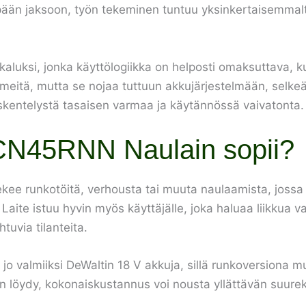
empään jaksoon, työn tekeminen tuntuu yksinkertaisemma
uksi, jonka käyttölogiikka on helposti omaksuttava, ku
hmeitä, mutta se nojaa tuttuun akkujärjestelmään, selkeä
skentelystä tasaisen varmaa ja käytännössä vaivatonta.
CN45RNN Naulain sopii?
ekee runkotöitä, verhousta tai muuta naulaamista, jossa
aite istuu hyvin myös käyttäjälle, joka haluaa liikkua v
uvia tilanteita.
on jo valmiiksi DeWaltin 18 V akkuja, sillä runkoversiona 
n löydy, kokonaiskustannus voi nousta yllättävän suurek