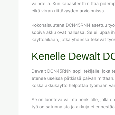
vaihdella. Kun kapasiteetti riittää pid
eikä virran riittävyyden arvioinnissa.
Kokonaisuutena DCN45RNN asettuu työkal
sopiva akku ovat hallussa. Se ei lupaa i
käyttöaikaan, jotka yhdessä tekevät työ
Kenelle Dewalt D
Dewalt DCN45RNN sopii tekijälle, joka t
etenee useissa pätkissä päivän mittaan. L
koska akkukäyttö helpottaa työmaan vaiht
Se on luonteva valinta henkilölle, jolla 
työ on satunnaista ja akkuja ei ennestää