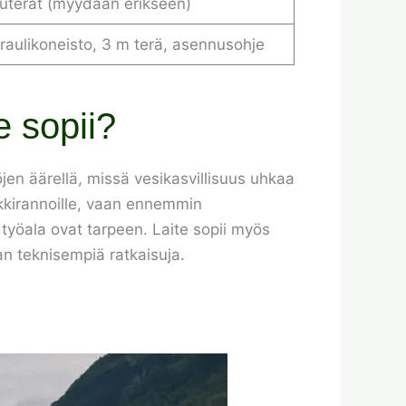
uuterät (myydään erikseen)
draulikoneisto, 3 m terä, asennusohje
e sopii?
töjen äärellä, missä vesikasvillisuus uhkaa
ökkirannoille, vaan ennemmin
a työala ovat tarpeen. Laite sopii myös
an teknisempiä ratkaisuja.