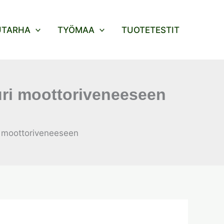
UTARHA
TYÖMAA
TUOTETESTIT
uri moottoriveneeseen
i moottoriveneeseen