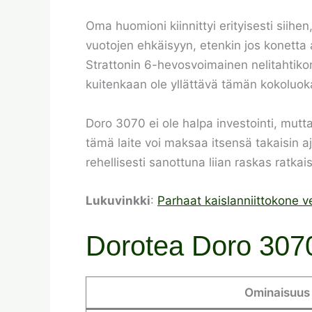
Oma huomioni kiinnittyi erityisesti siihen
vuotojen ehkäisyyn, etenkin jos konetta 
Strattonin 6-hevosvoimainen nelitahtikone
kuitenkaan ole yllättävä tämän kokoluo
Doro 3070 ei ole halpa investointi, mutt
tämä laite voi maksaa itsensä takaisin 
rehellisesti sanottuna liian raskas ratkai
Lukuvinkki
:
Parhaat kaislanniittokone v
Dorotea Doro 3070 
Ominaisuus