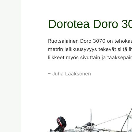
Dorotea Doro 30
Ruotsalainen Doro 3070 on tehokas h
metrin leikkuusyvyys tekevät siitä i
liikkeet myös sivuttain ja taaksepäi
– Juha Laaksonen