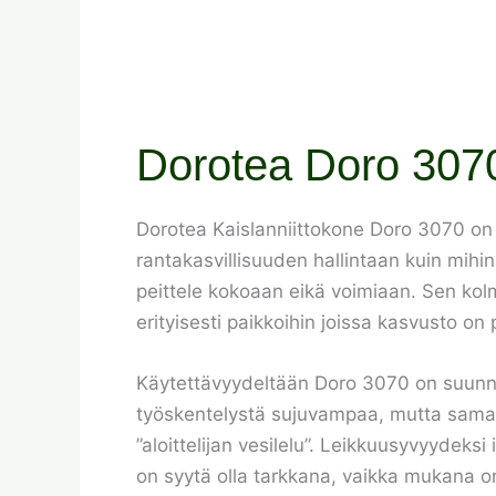
Dorotea Doro 3070 
Dorotea Kaislanniittokone Doro 3070 on 
rantakasvillisuuden hallintaan kuin mihin 
peittele kokoaan eikä voimiaan. Sen kolm
erityisesti paikkoihin joissa kasvusto o
Käytettävyydeltään Doro 3070 on suunnite
työskentelystä sujuvampaa, mutta samall
”aloittelijan vesilelu”. Leikkuusyvyydeksi 
on syytä olla tarkkana, vaikka mukana on