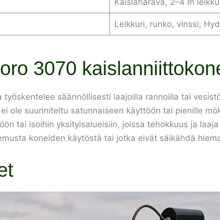
Kaislaharava, 2–4 m leikk
Leikkuri, runko, vinssi, Hy
ro 3070 kaislanniittokon
 työskentelee säännöllisesti laajoilla rannoilla tai vesis
 ei ole suunniteltu satunnaiseen käyttöön tai pienille m
ön tai isoihin yksityisalueisiin, joissa tehokkuus ja laaj
okemusta koneiden käytöstä tai jotka eivät säikähdä hiem
et