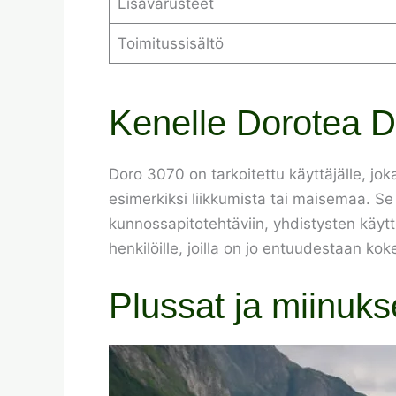
Lisävarusteet
Toimitussisältö
Kenelle Dorotea Do
Doro 3070 on tarkoitettu käyttäjälle, joka
esimerkiksi liikkumista tai maisemaa. Se
kunnossapitotehtäviin, yhdistysten käyttö
henkilöille, joilla on jo entuudestaan k
Plussat ja miinuks