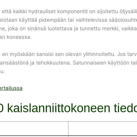
, että kaikki hydrauliset komponentit on sijoitettu öljysä
aiotaan käyttää pidempään tai vaihtelevissa sääolosuhte
, joka on sinänsä luotettava ja tunnettu merkki, vaikkak
kan koneessa.
a en myöskään sanoisi sen olevan ylihinnoiteltu. Jos tarv
ajansäästönä ja tehokkuutena. Satunnaiseen käyttöön tai 
su.
ertailussa
kaislanniittokoneen tied