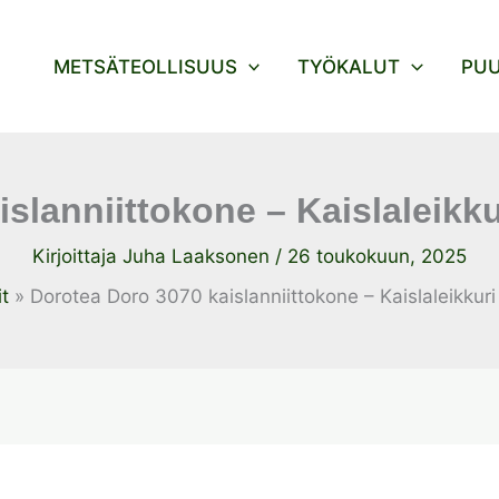
METSÄTEOLLISUUS
TYÖKALUT
PU
islanniittokone – Kaislaleikk
Kirjoittaja
Juha Laaksonen
/
26 toukokuun, 2025
t
Dorotea Doro 3070 kaislanniittokone – Kaislaleikkur