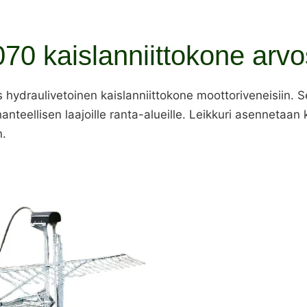
70 kaislanniittokone arvo
ydraulivetoinen kaislanniittokone moottoriveneisiin. Se
hanteellisen laajoille ranta-alueille. Leikkuri asenneta
n.