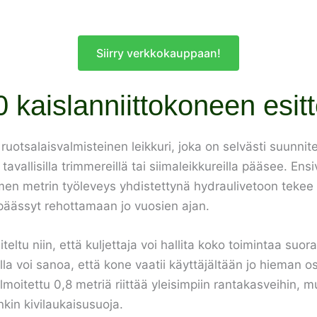
Siirry verkkokauppaan!
kaislanniittokoneen esitt
ruotsalaisvalmisteinen leikkuri, joka on selvästi suunn
tavallisilla trimmereillä tai siimaleikkureilla pääsee. En
en metrin työleveys yhdistettynä hydraulivetoon tekee si
n päässyt rehottamaan jo vuosien ajan.
ltu niin, että kuljettaja voi hallita koko toimintaa suo
a voi sanoa, että kone vaatii käyttäjältään jo hieman 
ilmoitettu 0,8 metriä riittää yleisimpiin rantakasveihin, mu
kin kivilaukaisusuoja.