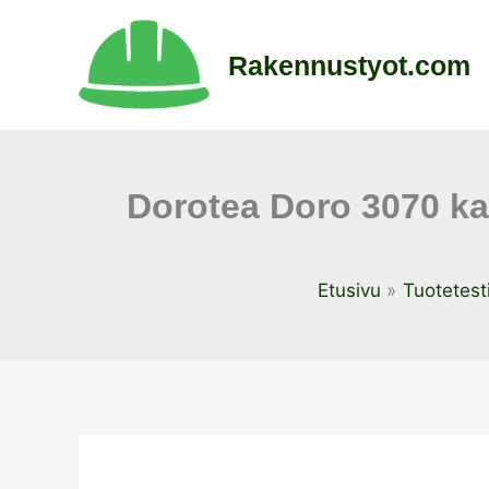
Siirry
sisältöön
Rakennustyot.com
Dorotea Doro 3070 ka
Etusivu
Tuotetesti