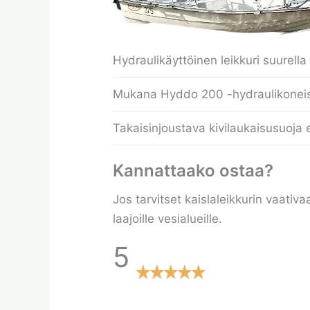
Hydraulikäyttöinen leikkuri suurella
Mukana Hyddo 200 -hydraulikoneist
Takaisinjoustava kivilaukaisusuoja 
Kannattaako ostaa?
Jos tarvitset kaislaleikkurin vaati
laajoille vesialueille.
5