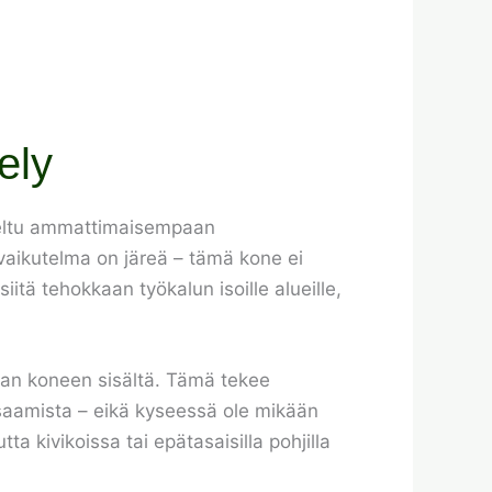
ely
iteltu ammattimaisempaan
sivaikutelma on järeä – tämä kone ei
itä tehokkaan työkalun isoille alueille,
raan koneen sisältä. Tämä tekee
osaamista – eikä kyseessä ole mikään
tta kivikoissa tai epätasaisilla pohjilla