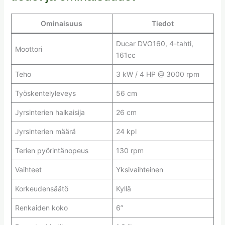
Ominaisuus
Tiedot
Ducar DVO160, 4-tahti,
Moottori
161cc
Teho
3 kW / 4 HP @ 3000 rpm
Työskentelyleveys
56 cm
Jyrsinterien halkaisija
26 cm
Jyrsinterien määrä
24 kpl
Terien pyörintänopeus
130 rpm
Vaihteet
Yksivaihteinen
Korkeudensäätö
Kyllä
Renkaiden koko
6”