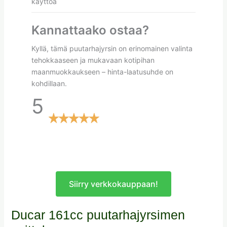
käyttöä
Kannattaako ostaa?
Kyllä, tämä puutarhajyrsin on erinomainen valinta
tehokkaaseen ja mukavaan kotipihan
maanmuokkaukseen – hinta-laatusuhde on
kohdillaan.
5
Siirry verkkokauppaan!
Ducar 161cc puutarhajyrsimen