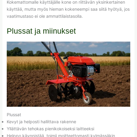
Kokemattomalle käyttäjälle kone on riittävän yksinkertainen
käyttää, mutta myös hieman kokeneempi saa siitä hyötyä, jos
vaatimustaso ei ole ammattilaistasolla.
Plussat ja miinukset
Plussat
Kevyt ja helposti hallittava rakenne
Yllättävän tehokas pienikokoiseksi laitteeksi
Helppo käynnistää, toimii moitteettomasti kylmässäkin