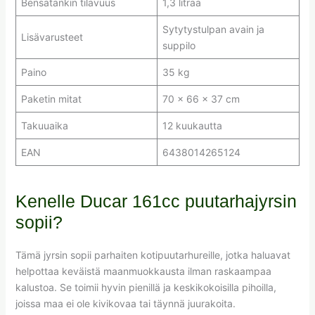
Bensatankin tilavuus
1,3 litraa
Sytytystulpan avain ja
Lisävarusteet
suppilo
Paino
35 kg
Paketin mitat
70 × 66 × 37 cm
Takuuaika
12 kuukautta
EAN
6438014265124
Kenelle Ducar 161cc puutarhajyrsin
sopii?
Tämä jyrsin sopii parhaiten kotipuutarhureille, jotka haluavat
helpottaa keväistä maanmuokkausta ilman raskaampaa
kalustoa. Se toimii hyvin pienillä ja keskikokoisilla pihoilla,
joissa maa ei ole kivikovaa tai täynnä juurakoita.