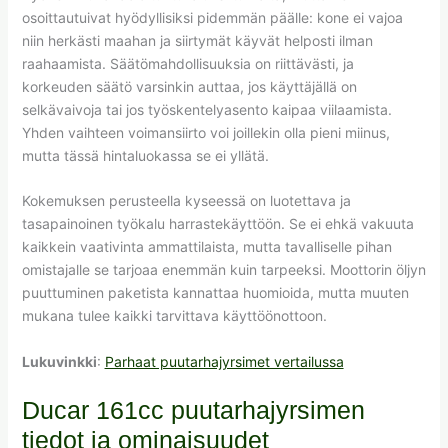
osoittautuivat hyödyllisiksi pidemmän päälle: kone ei vajoa
niin herkästi maahan ja siirtymät käyvät helposti ilman
raahaamista. Säätömahdollisuuksia on riittävästi, ja
korkeuden säätö varsinkin auttaa, jos käyttäjällä on
selkävaivoja tai jos työskentelyasento kaipaa viilaamista.
Yhden vaihteen voimansiirto voi joillekin olla pieni miinus,
mutta tässä hintaluokassa se ei yllätä.
Kokemuksen perusteella kyseessä on luotettava ja
tasapainoinen työkalu harrastekäyttöön. Se ei ehkä vakuuta
kaikkein vaativinta ammattilaista, mutta tavalliselle pihan
omistajalle se tarjoaa enemmän kuin tarpeeksi. Moottorin öljyn
puuttuminen paketista kannattaa huomioida, mutta muuten
mukana tulee kaikki tarvittava käyttöönottoon.
Lukuvinkki
:
Parhaat puutarhajyrsimet vertailussa
Ducar 161cc puutarhajyrsimen
tiedot ja ominaisuudet