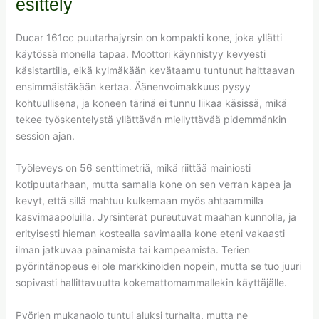
esittely
Ducar 161cc puutarhajyrsin on kompakti kone, joka yllätti
käytössä monella tapaa. Moottori käynnistyy kevyesti
käsistartilla, eikä kylmäkään kevätaamu tuntunut haittaavan
ensimmäistäkään kertaa. Äänenvoimakkuus pysyy
kohtuullisena, ja koneen tärinä ei tunnu liikaa käsissä, mikä
tekee työskentelystä yllättävän miellyttävää pidemmänkin
session ajan.
Työleveys on 56 senttimetriä, mikä riittää mainiosti
kotipuutarhaan, mutta samalla kone on sen verran kapea ja
kevyt, että sillä mahtuu kulkemaan myös ahtaammilla
kasvimaapoluilla. Jyrsinterät pureutuvat maahan kunnolla, ja
erityisesti hieman kostealla savimaalla kone eteni vakaasti
ilman jatkuvaa painamista tai kampeamista. Terien
pyörintänopeus ei ole markkinoiden nopein, mutta se tuo juuri
sopivasti hallittavuutta kokemattomammallekin käyttäjälle.
Pyörien mukanaolo tuntui aluksi turhalta, mutta ne