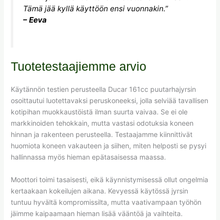
Tämä jää kyllä käyttöön ensi vuonnakin.”
– Eeva
Tuotetestaajiemme arvio
Käytännön testien perusteella Ducar 161cc puutarhajyrsin
osoittautui luotettavaksi peruskoneeksi, jolla selviää tavallisen
kotipihan muokkaustöistä ilman suurta vaivaa. Se ei ole
markkinoiden tehokkain, mutta vastasi odotuksia koneen
hinnan ja rakenteen perusteella. Testaajamme kiinnittivät
huomiota koneen vakauteen ja siihen, miten helposti se pysyi
hallinnassa myös hieman epätasaisessa maassa.
Moottori toimi tasaisesti, eikä käynnistymisessä ollut ongelmia
kertaakaan kokeilujen aikana. Kevyessä käytössä jyrsin
tuntuu hyvältä kompromissilta, mutta vaativampaan työhön
jäimme kaipaamaan hieman lisää vääntöä ja vaihteita.