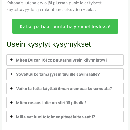
Kokonaisuutena arvio jäi plussan puolelle erityisesti
käytettävyyden ja rakenteen selkeyden vuoksi.
Katso parhaat puutarhajyrsimet testissä!
Usein kysytyt kysymykset
Miten Ducar 161cc puutarhajyrsin käynnistyy?
Soveltuuko tämä jyrsin tiiviille savimaalle?
Voiko laitetta käyttää ilman aiempaa kokemusta?
Miten raskas laite on siirtää pihalla?
Millaiset huoltotoimenpiteet laite vaatii?