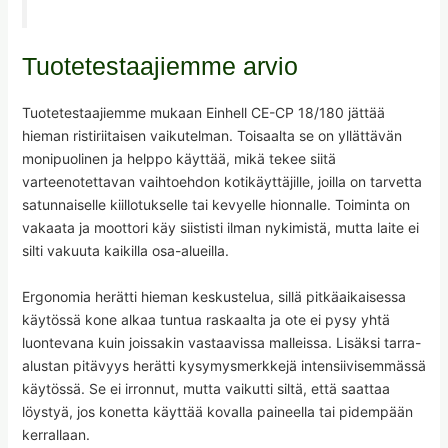
Tuotetestaajiemme arvio
Tuotetestaajiemme mukaan Einhell CE-CP 18/180 jättää
hieman ristiriitaisen vaikutelman. Toisaalta se on yllättävän
monipuolinen ja helppo käyttää, mikä tekee siitä
varteenotettavan vaihtoehdon kotikäyttäjille, joilla on tarvetta
satunnaiselle kiillotukselle tai kevyelle hionnalle. Toiminta on
vakaata ja moottori käy siististi ilman nykimistä, mutta laite ei
silti vakuuta kaikilla osa-alueilla.
Ergonomia herätti hieman keskustelua, sillä pitkäaikaisessa
käytössä kone alkaa tuntua raskaalta ja ote ei pysy yhtä
luontevana kuin joissakin vastaavissa malleissa. Lisäksi tarra-
alustan pitävyys herätti kysymysmerkkejä intensiivisemmässä
käytössä. Se ei irronnut, mutta vaikutti siltä, että saattaa
löystyä, jos konetta käyttää kovalla paineella tai pidempään
kerrallaan.