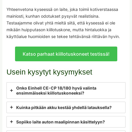
Yhteenvetona kyseessä on laite, joka toimii kotiverstaassa
mainiosti, kunhan odotukset pysyvät realistisina.
Testaajamme olivat yhtä mieltä siitä, että kyseessä ei ole
mikään huipputason kiillotuskone, mutta hintaluokka ja
käyttöalue huomioiden se tekee tehtävänsä riittävän hyvin.
Katso parhaat kiillotuskoneet testissä!
Usein kysytyt kysymykset
Onko Einhell CE-CP 18/180 hyvä valinta
ensimmäiseksi kiillotuskoneeksi?
Kuinka pitkään akku kestää yhdellä latauksella?
Sopiiko laite auton maalipinnan käsittelyyn?