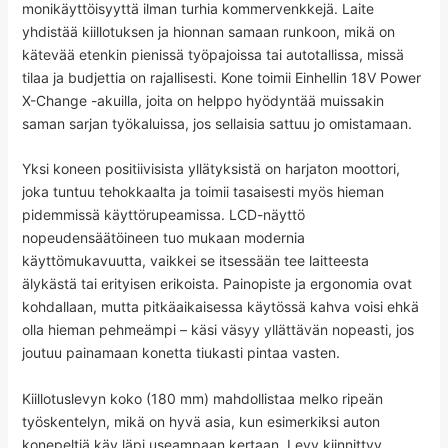
monikäyttöisyyttä ilman turhia kommervenkkejä. Laite
yhdistää kiillotuksen ja hionnan samaan runkoon, mikä on
kätevää etenkin pienissä työpajoissa tai autotallissa, missä
tilaa ja budjettia on rajallisesti. Kone toimii Einhellin 18V Power
X-Change -akuilla, joita on helppo hyödyntää muissakin
saman sarjan työkaluissa, jos sellaisia sattuu jo omistamaan.
Yksi koneen positiivisista yllätyksistä on harjaton moottori,
joka tuntuu tehokkaalta ja toimii tasaisesti myös hieman
pidemmissä käyttörupeamissa. LCD-näyttö
nopeudensäätöineen tuo mukaan modernia
käyttömukavuutta, vaikkei se itsessään tee laitteesta
älykästä tai erityisen erikoista. Painopiste ja ergonomia ovat
kohdallaan, mutta pitkäaikaisessa käytössä kahva voisi ehkä
olla hieman pehmeämpi – käsi väsyy yllättävän nopeasti, jos
joutuu painamaan konetta tiukasti pintaa vasten.
Kiillotuslevyn koko (180 mm) mahdollistaa melko ripeän
työskentelyn, mikä on hyvä asia, kun esimerkiksi auton
konepeltiä käy läpi useampaan kertaan. Levy kiinnittyy