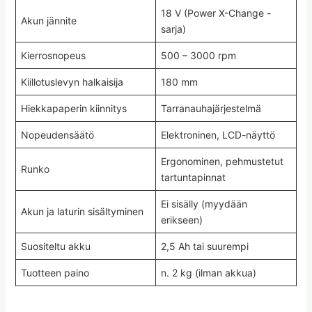
18 V (Power X-Change -
Akun jännite
sarja)
Kierrosnopeus
500 – 3000 rpm
Kiillotuslevyn halkaisija
180 mm
Hiekkapaperin kiinnitys
Tarranauhajärjestelmä
Nopeudensäätö
Elektroninen, LCD-näyttö
Ergonominen, pehmustetut
Runko
tartuntapinnat
Ei sisälly (myydään
Akun ja laturin sisältyminen
erikseen)
Suositeltu akku
2,5 Ah tai suurempi
Tuotteen paino
n. 2 kg (ilman akkua)