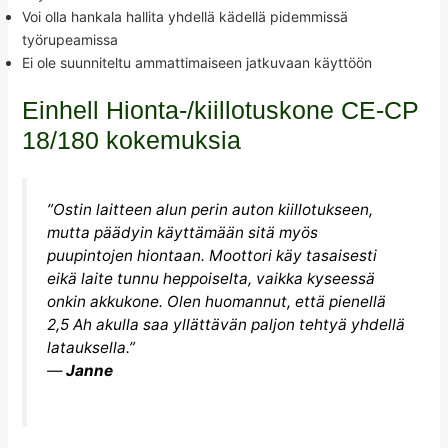
Voi olla hankala hallita yhdellä kädellä pidemmissä
työrupeamissa
Ei ole suunniteltu ammattimaiseen jatkuvaan käyttöön
Einhell Hionta-/kiillotuskone CE-CP
18/180 kokemuksia
”Ostin laitteen alun perin auton kiillotukseen,
mutta päädyin käyttämään sitä myös
puupintojen hiontaan. Moottori käy tasaisesti
eikä laite tunnu heppoiselta, vaikka kyseessä
onkin akkukone. Olen huomannut, että pienellä
2,5 Ah akulla saa yllättävän paljon tehtyä yhdellä
latauksella.”
—
Janne