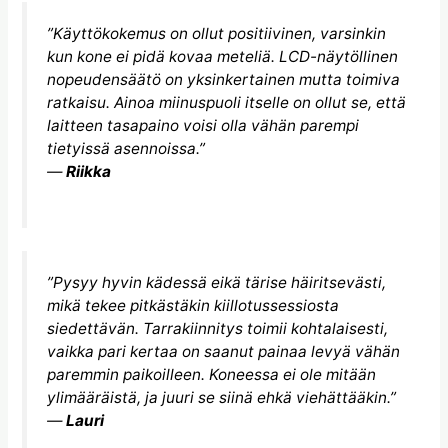
”Käyttökokemus on ollut positiivinen, varsinkin
kun kone ei pidä kovaa meteliä. LCD-näytöllinen
nopeudensäätö on yksinkertainen mutta toimiva
ratkaisu. Ainoa miinuspuoli itselle on ollut se, että
laitteen tasapaino voisi olla vähän parempi
tietyissä asennoissa.”
—
Riikka
”Pysyy hyvin kädessä eikä tärise häiritsevästi,
mikä tekee pitkästäkin kiillotussessiosta
siedettävän. Tarrakiinnitys toimii kohtalaisesti,
vaikka pari kertaa on saanut painaa levyä vähän
paremmin paikoilleen. Koneessa ei ole mitään
ylimääräistä, ja juuri se siinä ehkä viehättääkin.”
—
Lauri