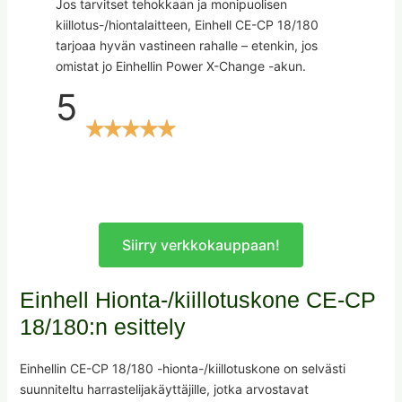
Jos tarvitset tehokkaan ja monipuolisen
kiillotus-/hiontalaitteen, Einhell CE-CP 18/180
tarjoaa hyvän vastineen rahalle – etenkin, jos
omistat jo Einhellin Power X-Change -akun.
5
Siirry verkkokauppaan!
Einhell Hionta-/kiillotuskone CE-CP
18/180:n esittely
Einhellin CE-CP 18/180 -hionta-/kiillotuskone on selvästi
suunniteltu harrastelijakäyttäjille, jotka arvostavat