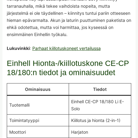
tarranauhalla, mikä tekee vaihdoista nopeita, mutta
järjestelmä ei ole täydellinen – kiinnitys tuntui pariin otteeseen
hieman epävarmalta. Akun ja laturin puuttuminen paketista on
ehkä odotettua, mutta voi harmittaa, jos kyseessä on
ensimmäinen Einhellin työkalu.
Lukuvinkki
:
Parhaat kiillotuskoneet vertailussa
Einhell Hionta-/kiillotuskone CE-CP
18/180:n tiedot ja ominaisuudet
Ominaisuus
Tiedot
Einhell CE-CP 18/180 Li E-
Tuotemalli
Solo
Toimintatyyppi
Kiillotus ja hionta (2-in-1)
Moottori
Harjaton