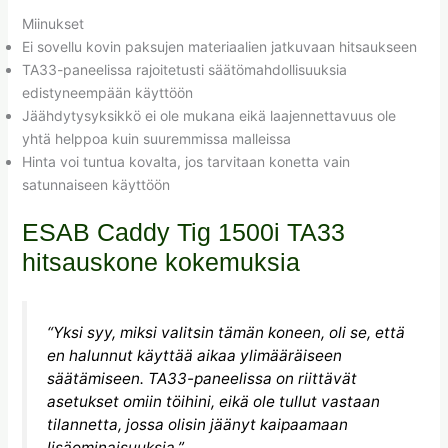
Miinukset
Ei sovellu kovin paksujen materiaalien jatkuvaan hitsaukseen
TA33-paneelissa rajoitetusti säätömahdollisuuksia
edistyneempään käyttöön
Jäähdytysyksikkö ei ole mukana eikä laajennettavuus ole
yhtä helppoa kuin suuremmissa malleissa
Hinta voi tuntua kovalta, jos tarvitaan konetta vain
satunnaiseen käyttöön
ESAB Caddy Tig 1500i TA33
hitsauskone kokemuksia
“Yksi syy, miksi valitsin tämän koneen, oli se, että
en halunnut käyttää aikaa ylimääräiseen
säätämiseen. TA33-paneelissa on riittävät
asetukset omiin töihini, eikä ole tullut vastaan
tilannetta, jossa olisin jäänyt kaipaamaan
lisäominaisuuksia.”