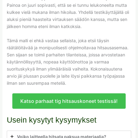
Painoa on juuri sopivasti, että se ei tunnu lelukoneelta mutta
kulkee vielä mukana ilman hikoilua. Yhdellä testikäyttäjällä oli
aluksi pieniä haasteita virtauksen säädön kanssa, mutta sen
jälkeen homma eteni ilman katkoksia.
Tämä malli ei ehkä vastaa sellaista, joka etsii täysin
räätälöitävää ja monipuolisesti ohjelmoitavaa hitsausasemaa.
Sen sijaan se toimii parhaiten tilanteissa, joissa arvostetaan
käytännöllisyyttä, nopeaa käyttöönottoa ja varmaa
suorituskykyä ilman ylimääräisiä vaiheita. Kokonaisuutena
arvio jäi plussan puolelle ja laite löysi paikkansa työpajassa
ilman sen suurempaa meteliä.
Katso parhaat tig hitsauskoneet testissä!
Usein kysytyt kysymykset
Voiko laitteella hitsata paksua materiaalia?