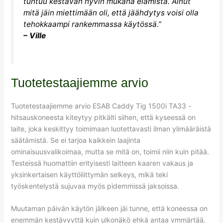
tuntuu kestävän hyvin mukana elämistä. Ainut
mitä jäin miettimään oli, että jäähdytys voisi olla
tehokkaampi rankemmassa käytössä.”
– Ville
Tuotetestaajiemme arvio
Tuotetestaajiemme arvio ESAB Caddy Tig 1500i TA33 -
hitsauskoneesta kiteytyy pitkälti siihen, että kyseessä on
laite, joka keskittyy toimimaan luotettavasti ilman ylimääräistä
säätämistä. Se ei tarjoa kaikkein laajinta
ominaisuusvalikoimaa, mutta se mitä on, toimii niin kuin pitää.
Testeissä huomattiin erityisesti laitteen kaaren vakaus ja
yksinkertaisen käyttöliittymän selkeys, mikä teki
työskentelystä sujuvaa myös pidemmissä jaksoissa.
Muutaman päivän käytön jälkeen jäi tunne, että koneessa on
enemmän kestävyyttä kuin ulkonäkö ehkä antaa ymmärtää.