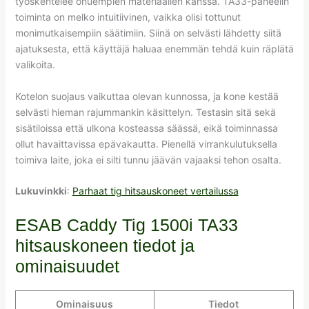
työskentelee ohuempien materiaalien kanssa. TA33-paneelin
toiminta on melko intuitiivinen, vaikka olisi tottunut
monimutkaisempiin säätimiin. Siinä on selvästi lähdetty siitä
ajatuksesta, että käyttäjä haluaa enemmän tehdä kuin räplätä
valikoita.
Kotelon suojaus vaikuttaa olevan kunnossa, ja kone kestää
selvästi hieman rajummankin käsittelyn. Testasin sitä sekä
sisätiloissa että ulkona kosteassa säässä, eikä toiminnassa
ollut havaittavissa epävakautta. Pienellä virrankulutuksella
toimiva laite, joka ei silti tunnu jäävän vajaaksi tehon osalta.
Lukuvinkki
:
Parhaat tig hitsauskoneet vertailussa
ESAB Caddy Tig 1500i TA33
hitsauskoneen tiedot ja
ominaisuudet
Ominaisuus
Tiedot