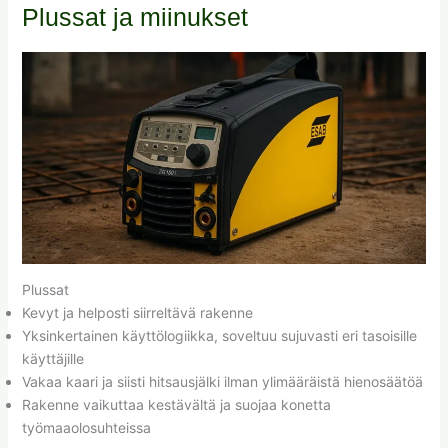
Plussat ja miinukset
Plussat
Kevyt ja helposti siirreltävä rakenne
Yksinkertainen käyttölogiikka, soveltuu sujuvasti eri tasoisille
käyttäjille
Vakaa kaari ja siisti hitsausjälki ilman ylimääräistä hienosäätöä
Rakenne vaikuttaa kestävältä ja suojaa konetta
työmaaolosuhteissa