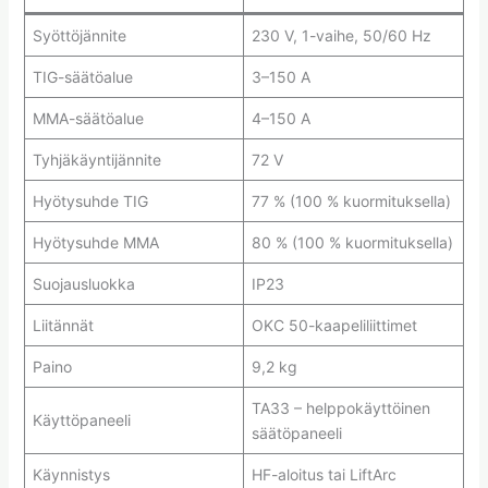
Syöttöjännite
230 V, 1-vaihe, 50/60 Hz
TIG-säätöalue
3–150 A
MMA-säätöalue
4–150 A
Tyhjäkäyntijännite
72 V
Hyötysuhde TIG
77 % (100 % kuormituksella)
Hyötysuhde MMA
80 % (100 % kuormituksella)
Suojausluokka
IP23
Liitännät
OKC 50-kaapeliliittimet
Paino
9,2 kg
TA33 – helppokäyttöinen
Käyttöpaneeli
säätöpaneeli
Käynnistys
HF-aloitus tai LiftArc