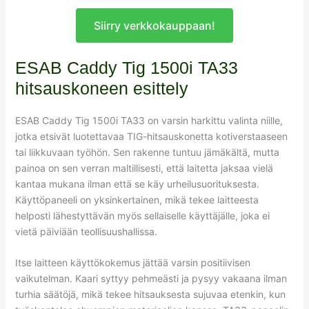
Siirry verkkokauppaan!
ESAB Caddy Tig 1500i TA33
hitsauskoneen esittely
ESAB Caddy Tig 1500i TA33 on varsin harkittu valinta niille,
jotka etsivät luotettavaa TIG-hitsauskonetta kotiverstaaseen
tai liikkuvaan työhön. Sen rakenne tuntuu jämäkältä, mutta
painoa on sen verran maltillisesti, että laitetta jaksaa vielä
kantaa mukana ilman että se käy urheilusuorituksesta.
Käyttöpaneeli on yksinkertainen, mikä tekee laitteesta
helposti lähestyttävän myös sellaiselle käyttäjälle, joka ei
vietä päiviään teollisuushallissa.
Itse laitteen käyttökokemus jättää varsin positiivisen
vaikutelman. Kaari syttyy pehmeästi ja pysyy vakaana ilman
turhia säätöjä, mikä tekee hitsauksesta sujuvaa etenkin, kun