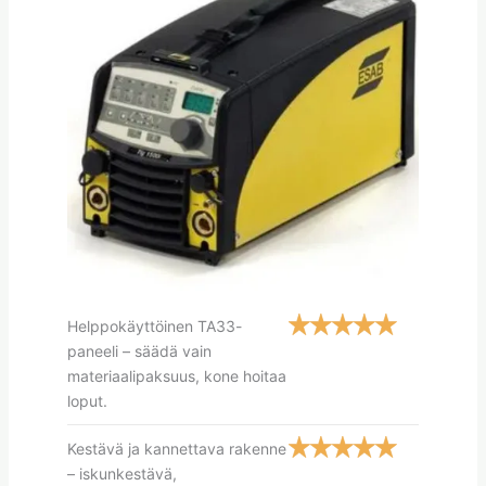
Helppokäyttöinen TA33-
paneeli – säädä vain
materiaalipaksuus, kone hoitaa
loput.
Kestävä ja kannettava rakenne
– iskunkestävä,