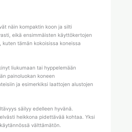
ät näin kompaktin koon ja silti
asti, eikä ensimmäisten käyttökertojen
äs, kuten tämän kokoisissa koneissa
pyrkinyt liukumaan tai hyppelemään
ämän painoluokan koneen
isiin ja esimerkiksi laattojen alustojen
ltävyys säilyy edelleen hyvänä.
selvästi heikkona pidettävää kohtaa. Yksi
n käytännössä välttämätön.