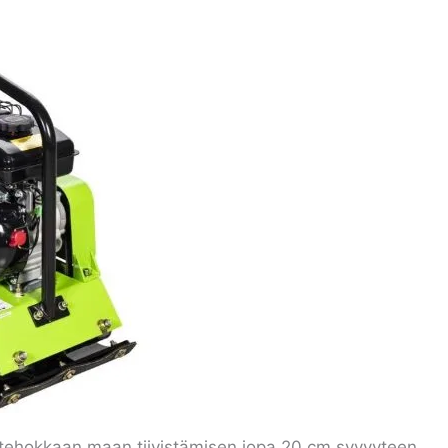
 tehokkaan maan tiivistämisen jopa 20 cm syvyyteen.