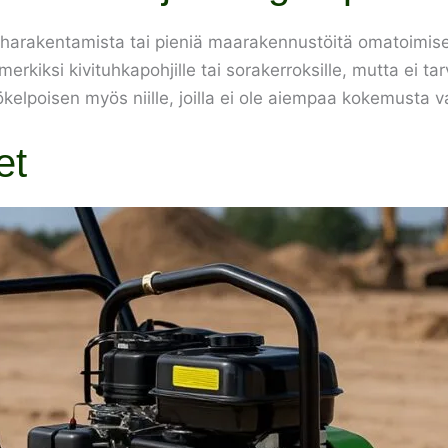
piharakentamista tai pieniä maarakennustöitä omatoimisest
simerkiksi kivituhkapohjille tai sorakerroksille, mutta ei t
kelpoisen myös niille, joilla ei ole aiempaa kokemusta va
et