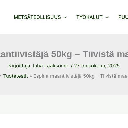
METSÄTEOLLISUUS
TYÖKALUT
PU
ntiivistäjä 50kg – Tiivistä m
Kirjoittaja
Juha Laaksonen
/
27 toukokuun, 2025
Tuotetestit
Espina maantiivistäjä 50kg – Tiivistä maa