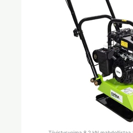
Tiivistysvoima 8,2 kN mahdollistaa