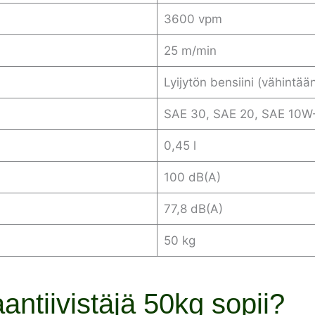
3600 vpm
25 m/min
Lyijytön bensiini (vähintää
SAE 30, SAE 20, SAE 10W
0,45 l
100 dB(A)
77,8 dB(A)
50 kg
ntiivistäjä 50kg sopii?