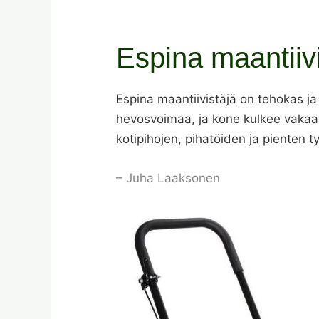
Espina maantiiv
Espina maantiivistäjä on tehokas ja 
hevosvoimaa, ja kone kulkee vakaas
kotipihojen, pihatöiden ja pienten t
– Juha Laaksonen