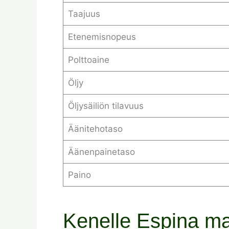
Taajuus
Etenemisnopeus
Polttoaine
Öljy
Öljysäiliön tilavuus
Äänitehotaso
Äänenpainetaso
Paino
Kenelle Espina maa