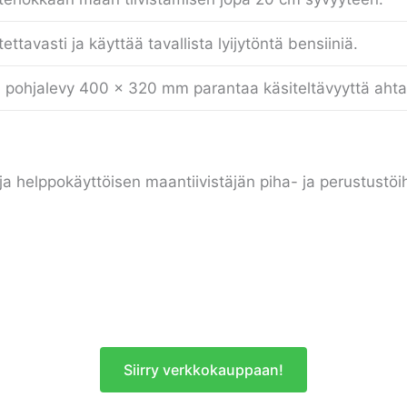
ttavasti ja käyttää tavallista lyijytöntä bensiiniä.
 pohjalevy 400 × 320 mm parantaa käsiteltävyyttä ahtai
n ja helppokäyttöisen maantiivistäjän piha- ja perustustö
Siirry verkkokauppaan!