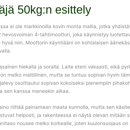
äjä 50kg:n esittely
sa ei ole markkinoilla kovin monta mallia, jotka yhdistäv
 hevosvoiman 4-tahtimoottori, joka käynnistyy luotettav
iä – hyvä niin. Moottorin käyntiääni on kohtalaisen äänek
valla.
 tasainen hiekalla ja soralla. Laite eteni vakaasti, eikä 
 on melko maltillinen, mutta se tuntuu sopivan hyvin t
evy osoittautui sopivan kokoiseksi pienempiin pihakohte
lla sen kanssa meneekin aikaa.
ino riittää painamaan maata kunnolla, mutta sen käsite
nistuvat helposti, ja rakenteessa ei näytä olevan mitään 
äänitaso nousee melko korkealle, joten kuulonsuojaus o