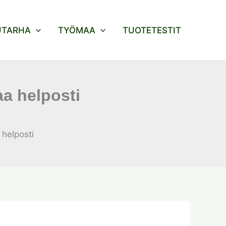
UTARHA
TYÖMAA
TUOTETESTIT
aa helposti
 helposti