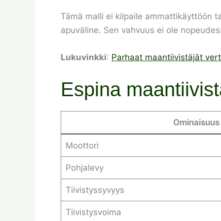
Tämä malli ei kilpaile ammattikäyttöön t
apuväline. Sen vahvuus ei ole nopeudess
Lukuvinkki
:
Parhaat maantiivistäjät ver
Espina maantiivist
Ominaisuus
Moottori
Pohjalevy
Tiivistyssyvyys
Tiivistysvoima