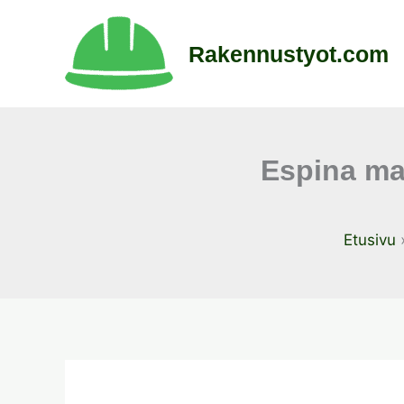
Siirry
sisältöön
Rakennustyot.com
Espina maa
Etusivu