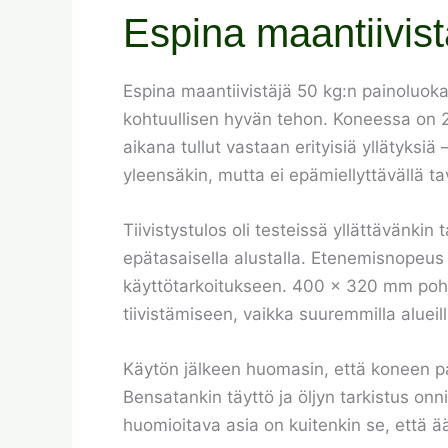
Espina maantiivist
Espina maantiivistäjä 50 kg:n painoluokas
kohtuullisen hyvän tehon. Koneessa on 2
aikana tullut vastaan erityisiä yllätyks
yleensäkin, mutta ei epämiellyttävällä ta
Tiivistystulos oli testeissä yllättävänkin
epätasaisella alustalla. Etenemisnopeus
käyttötarkoitukseen. 400 × 320 mm pohjal
tiivistämiseen, vaikka suuremmilla aluei
Käytön jälkeen huomasin, että koneen pa
Bensatankin täyttö ja öljyn tarkistus on
huomioitava asia on kuitenkin se, että 