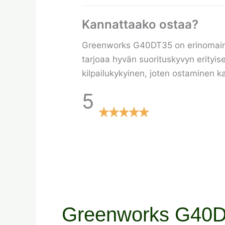
Kannattaako ostaa?
Greenworks G40DT35 on erinomainen 
tarjoaa hyvän suorituskyvyn erityise
kilpailukykyinen, joten ostaminen k
5
Greenworks G40DT