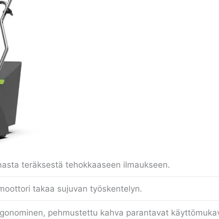
masta teräksestä tehokkaaseen ilmaukseen.
oottori takaa sujuvan työskentelyn.
rgonominen, pehmustettu kahva parantavat käyttömuka