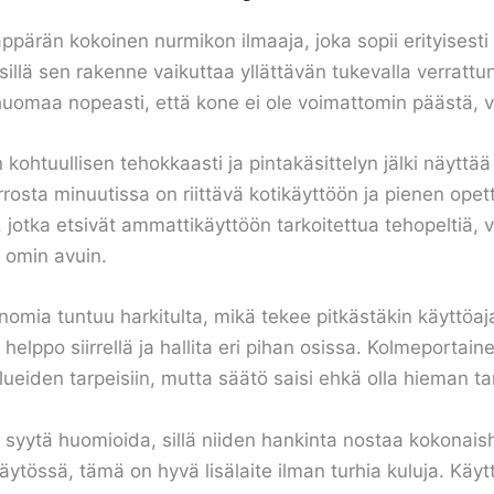
än kokoinen nurmikon ilmaaja, joka sopii erityisesti pi
 sillä sen rakenne vaikuttaa yllättävän tukevalla verra
uomaa nopeasti, että kone ei ole voimattomin päästä, v
kohtuullisen tehokkaasti ja pintakäsittelyn jälki näyttää 
errosta minuutissa on riittävä kotikäyttöön ja pienen ope
e, jotka etsivät ammattikäyttöön tarkoitettua tehopeltiä, 
 omin avuin.
nomia tuntuu harkitulta, mikä tekee pitkästäkin käyttöa
 helppo siirrellä ja hallita eri pihan osissa. Kolmeporta
ueiden tarpeisiin, mutta säätö saisi ehkä olla hieman t
 syytä huomioida, sillä niiden hankinta nostaa kokonaish
tössä, tämä on hyvä lisälaite ilman turhia kuluja. Käytt