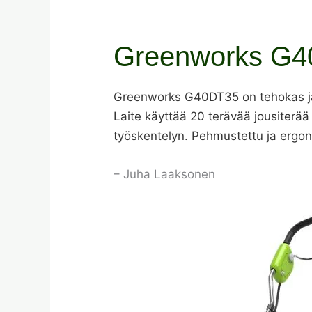
Greenworks G40
Greenworks G40DT35 on tehokas ja hel
Laite käyttää 20 terävää jousiterä
työskentelyn. Pehmustettu ja ergo
– Juha Laaksonen