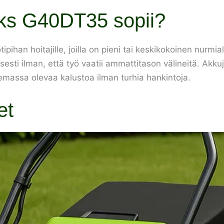
ks G40DT35 sopii?
an hoitajille, joilla on pieni tai keskikokoinen nurmialue
sesti ilman, että työ vaatii ammattitason välineitä. Akku
emassa olevaa kalustoa ilman turhia hankintoja.
et