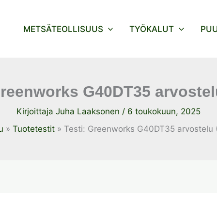
METSÄTEOLLISUUS
TYÖKALUT
PU
Greenworks G40DT35 arvostel
Kirjoittaja
Juha Laaksonen
/
6 toukokuun, 2025
u
Tuotetestit
Testi: Greenworks G40DT35 arvostelu 