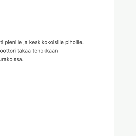
ienille ja keskikokoisille pihoille.
oottori takaa tehokkaan
urakoissa.