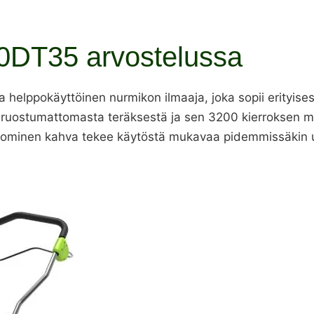
DT35 arvostelussa
ppokäyttöinen nurmikon ilmaaja, joka sopii erityisesti p
ä ruostumattomasta teräksestä ja sen 3200 kierroksen m
nominen kahva tekee käytöstä mukavaa pidemmissäkin 