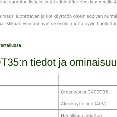
attaa varautua lisäakulla tai vähintään tehokkaammalla 4
aksi luotettavan ja kotikäyttöön oikein sopivan nurmikon
. Mikään voimannäyte se ei ole, mutta hyvin huollettuna
ertailussa
35:n tiedot ja ominaisuu
Greenworks G40DT35
Akkukäyttöinen (40V)
Harjallinen moottori