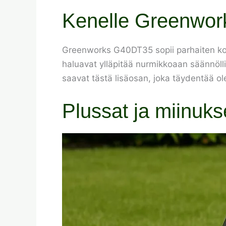
Kenelle Greenwor
Greenworks G40DT35 sopii parhaiten kotipih
haluavat ylläpitää nurmikkoaan säännölli
saavat tästä lisäosan, joka täydentää ol
Plussat ja miinuks