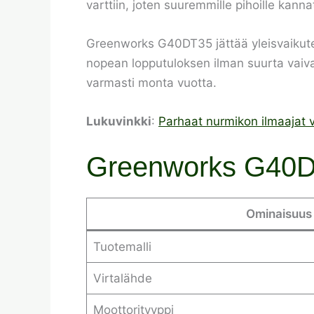
varttiin, joten suuremmille pihoille kann
Greenworks G40DT35 jättää yleisvaikutelm
nopean lopputuloksen ilman suurta vaivaa
varmasti monta vuotta.
Lukuvinkki
:
Parhaat nurmikon ilmaajat v
Greenworks G40DT
Ominaisuus
Tuotemalli
Virtalähde
Moottorityyppi