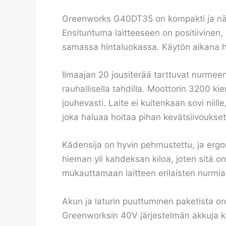
Greenworks G40DT35 on kompakti ja näppär
Ensituntuma laitteeseen on positiivinen,
samassa hintaluokassa. Käytön aikana h
Ilmaajan 20 jousiterää tarttuvat nurmeen 
rauhallisella tahdilla. Moottorin 3200 ki
jouhevasti. Laite ei kuitenkaan sovi niill
joka haluaa hoitaa pihan kevätsiivoukset
Kädensija on hyvin pehmustettu, ja ergo
hieman yli kahdeksan kiloa, joten sitä on
mukauttamaan laitteen erilaisten nurmial
Akun ja laturin puuttuminen paketista on
Greenworksin 40V järjestelmän akkuja käy