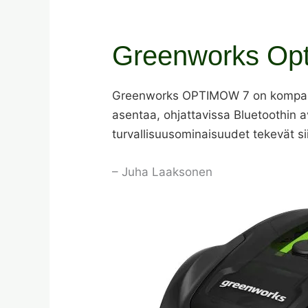
Greenworks Opti
Greenworks OPTIMOW 7 on kompakti ro
asentaa, ohjattavissa Bluetoothin avu
turvallisuusominaisuudet tekevät si
– Juha Laaksonen