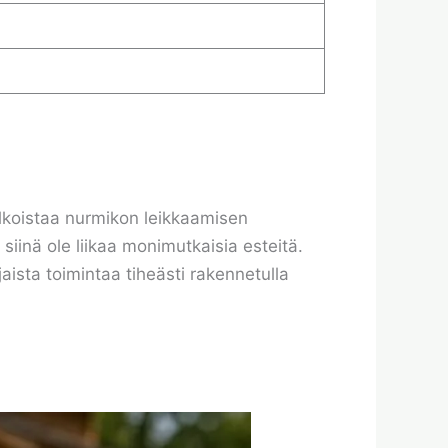
 ulkoistaa nurmikon leikkaamisen
iinä ole liikaa monimutkaisia esteitä.
jaista toimintaa tiheästi rakennetulla