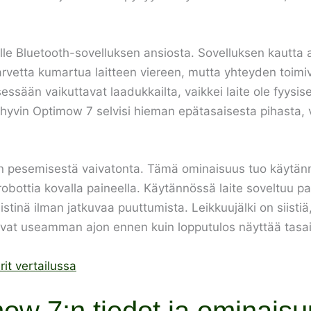
e Bluetooth-sovelluksen ansiosta. Sovelluksen kautta 
arvetta kumartua laitteen viereen, mutta yhteyden toimiv
sessään vaikuttavat laadukkailta, vaikkei laite ole fyys
 hyvin Optimow 7 selvisi hieman epätasaisesta pihasta, va
en pesemisestä vaivatonta. Tämä ominaisuus tuo käytänn
obottia kovalla paineella. Käytännössä laite soveltuu par
iistinä ilman jatkuvaa puuttumista. Leikkuujälki on siis
tivat useamman ajon ennen kuin lopputulos näyttää tasai
it vertailussa
w 7:n tiedot ja ominaisu