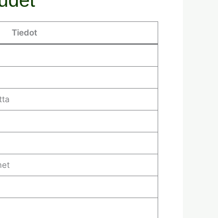
Tiedot
tta
met