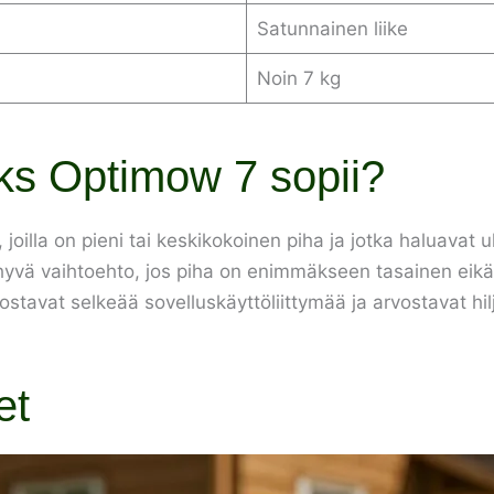
Satunnainen liike
Noin 7 kg
ks Optimow 7 sopii?
joilla on pieni tai keskikokoinen piha ja jotka haluavat
yvä vaihtoehto, jos piha on enimmäkseen tasainen eikä s
vostavat selkeää sovelluskäyttöliittymää ja arvostavat hil
et