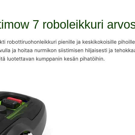
mow 7 roboleikkuri arvos
bottiruohonleikkuri pienille ja keskikokoisille pihoill
lla ja hoitaa nurmikon siistimisen hiljaisesti ja tehokkaa
itä luotettavan kumppanin kesän pihatöihin.