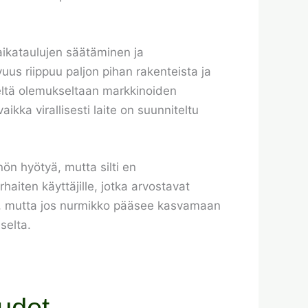
aikataulujen säätäminen ja
uus riippuu paljon pihan rakenteista ja
iseltä olemukseltaan markkinoiden
ikka virallisesti laite on suunniteltu
ön hyötyä, mutta silti en
haiten käyttäjille, jotka arvostavat
tiä, mutta jos nurmikko pääsee kasvamaan
selta.
udet