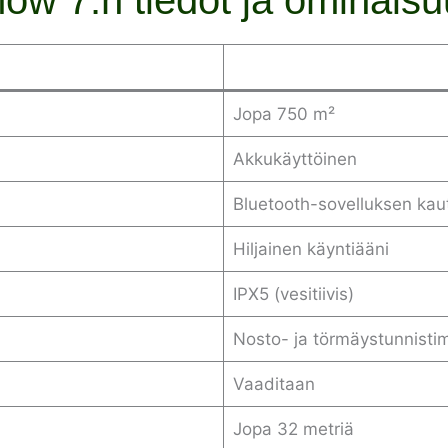
Jopa 750 m²
Akkukäyttöinen
Bluetooth-sovelluksen kau
Hiljainen käyntiääni
IPX5 (vesitiivis)
Nosto- ja törmäystunnisti
Vaaditaan
Jopa 32 metriä