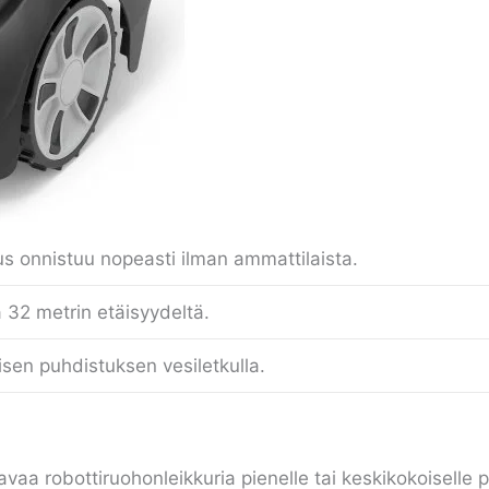
s onnistuu nopeasti ilman ammattilaista.
 32 metrin etäisyydeltä.
lisen puhdistuksen vesiletkulla.
ttavaa robottiruohonleikkuria pienelle tai keskikokoisel