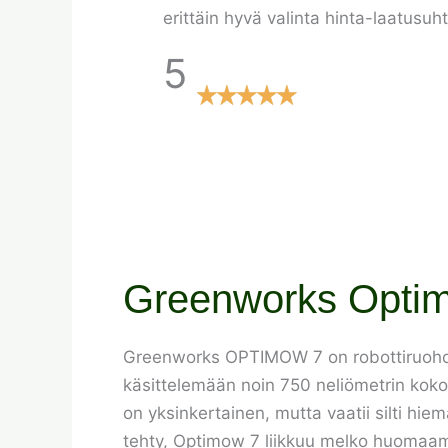
erittäin hyvä valinta hinta-laatusuh
5
Greenworks Optimo
Greenworks OPTIMOW 7 on robottiruohonleik
käsittelemään noin 750 neliömetrin koko
on yksinkertainen, mutta vaatii silti hie
tehty, Optimow 7 liikkuu melko huomaama