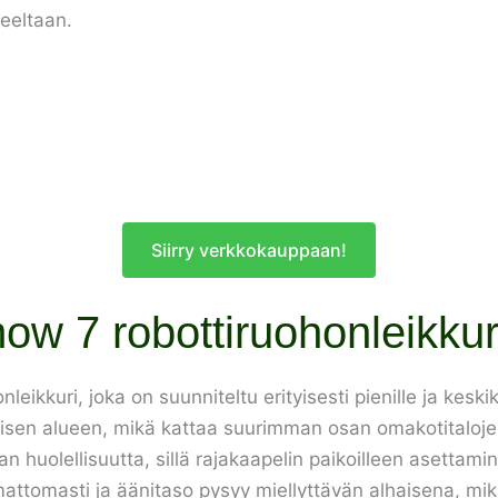
teeltaan.
Siirry verkkokauppaan!
w 7 robottiruohonleikkuri
kuri, joka on suunniteltu erityisesti pienille ja keskikok
isen alueen, mikä kattaa suurimman osan omakotitalojen
man huolellisuutta, sillä rajakaapelin paikoilleen asett
ttomasti ja äänitaso pysyy miellyttävän alhaisena, mikä