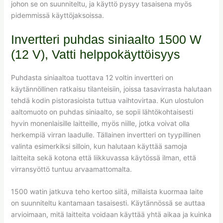
johon se on suunniteltu, ja käyttö pysyy tasaisena myös
pidemmissä käyttöjaksoissa.
Invertteri puhdas siniaalto 1500 W
(12 V), Vatti helppokäyttöisyys
Puhdasta siniaaltoa tuottava 12 voltin invertteri on
käytännöllinen ratkaisu tilanteisiin, joissa tasavirrasta halutaan
tehdä kodin pistorasioista tuttua vaihtovirtaa. Kun ulostulon
aaltomuoto on puhdas siniaalto, se sopii lähtökohtaisesti
hyvin monenlaisille laitteille, myös niille, jotka voivat olla
herkempiä virran laadulle. Tällainen invertteri on tyypillinen
valinta esimerkiksi silloin, kun halutaan käyttää samoja
laitteita sekä kotona että liikkuvassa käytössä ilman, että
virransyöttö tuntuu arvaamattomalta.
1500 watin jatkuva teho kertoo siitä, millaista kuormaa laite
on suunniteltu kantamaan tasaisesti. Käytännössä se auttaa
arvioimaan, mitä laitteita voidaan käyttää yhtä aikaa ja kuinka