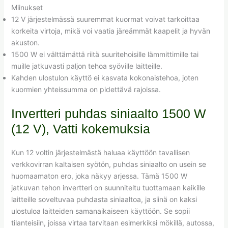
Miinukset
12 V järjestelmässä suuremmat kuormat voivat tarkoittaa
korkeita virtoja, mikä voi vaatia järeämmät kaapelit ja hyvän
akuston.
1500 W ei välttämättä riitä suuritehoisille lämmittimille tai
muille jatkuvasti paljon tehoa syöville laitteille.
Kahden ulostulon käyttö ei kasvata kokonaistehoa, joten
kuormien yhteissumma on pidettävä rajoissa.
Invertteri puhdas siniaalto 1500 W
(12 V), Vatti kokemuksia
Kun 12 voltin järjestelmästä haluaa käyttöön tavallisen
verkkovirran kaltaisen syötön, puhdas siniaalto on usein se
huomaamaton ero, joka näkyy arjessa. Tämä 1500 W
jatkuvan tehon invertteri on suunniteltu tuottamaan kaikille
laitteille soveltuvaa puhdasta siniaaltoa, ja siinä on kaksi
ulostuloa laitteiden samanaikaiseen käyttöön. Se sopii
tilanteisiin, joissa virtaa tarvitaan esimerkiksi mökillä, autossa,