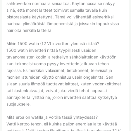
sähköverkon normaalia siniaaltoa. Käytännössä se näkyy
siinä, että monet laitteet toimivat samalla tavalla kuin
pistorasiasta käytettynä. Tämä voi vähentää esimerkiksi
hurinaa, ylimääräistä lämpenemistä ja joissakin tapauksissa
häiriöitä herkillä laitteilla.
Mihin 1500 watin (12 V) invertteri yleensä riittää?
1500 watin invertteri riittää tyypillisesti useiden
tavanomaisten kodin ja retkeilyn sähkölaitteiden käyttöön,
kun kokonaiskuorma pysyy invertterin jatkuvan tehon
rajoissa. Esimerkiksi valaisimet, tietokoneet, televisiot ja
monien latureiden käyttö onnistuu usein ongelmitta. Sen
sijaan suuria lämpöä tuottavat laitteet, kuten vedenkeittimet
tai hiustenkuivaajat, voivat joko viedä tehot nopeasti
äärirajoille tai ylittää ne, jolloin invertteri saattaa kytkeytyä
suojaukselle.
Mitä eroa on watilla ja voltilla tässä yhteydessä?
Watti kertoo tehon, eli kuinka paljon energiaa laite käyttää
hetkessä. Voltti kertoo jännitteen, ja tässä tapauksessa 12 V