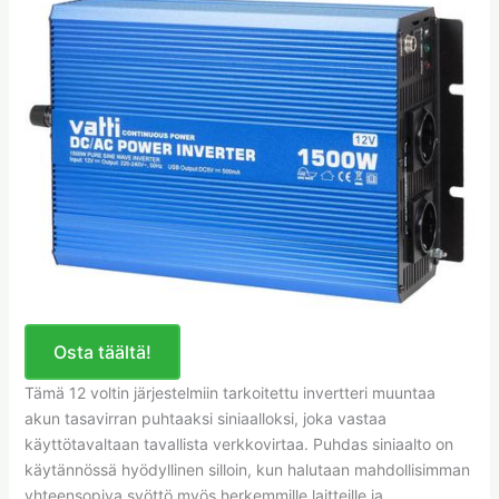
Osta täältä!
Tämä 12 voltin järjestelmiin tarkoitettu invertteri muuntaa
akun tasavirran puhtaaksi siniaalloksi, joka vastaa
käyttötavaltaan tavallista verkkovirtaa. Puhdas siniaalto on
käytännössä hyödyllinen silloin, kun halutaan mahdollisimman
yhteensopiva syöttö myös herkemmille laitteille ja