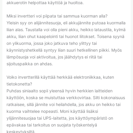
akkuerotin helpottaa käyttöä ja huoltoa.
Miksi invertteri voi piipata tai sammua kuorman alla?
Yleisin syy on alijännitesuoja, eli akkujännite putoaa kuormalla
liian alas. Taustalla voi olla pieni akku, heikko lataustila, kylmä
akku, liian ohut kaapelointi tai huonot liitokset. Toisena syynä
on ylikuorma, jossa joko jatkuva teho ylittyy tai
käynnistyshetkellä syntyy liian suuri hetkellinen piikki. Myös
lämpösuoja voi aktivoitua, jos jäähdytys ei riitä tai
sijoituspaikka on ahdas.
Voiko invertterillä käyttää herkkää elektroniikkaa, kuten
tietokonetta?
Puhdas siniaalto sopii yleensä hyvin herkkien laitteiden
käyttöön, koska se muistuttaa verkkovirtaa. Silti kokonaisuus
ratkaisee, sillä jännite voi heilahdella, jos akku on heikko tai
kuorma vaihtelee nopeasti. Moni käyttää lisäksi
ylijännitesuojaa tai UPS-laitetta, jos käyttöympäristö on
epävakaa tai tarkoitus on suojata työskentelyä
keskeytyksiltä.