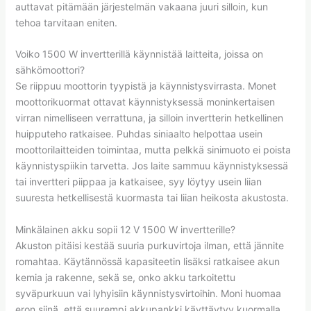
auttavat pitämään järjestelmän vakaana juuri silloin, kun
tehoa tarvitaan eniten.
Voiko 1500 W invertterillä käynnistää laitteita, joissa on
sähkömoottori?
Se riippuu moottorin tyypistä ja käynnistysvirrasta. Monet
moottorikuormat ottavat käynnistyksessä moninkertaisen
virran nimelliseen verrattuna, ja silloin invertterin hetkellinen
huipputeho ratkaisee. Puhdas siniaalto helpottaa usein
moottorilaitteiden toimintaa, mutta pelkkä sinimuoto ei poista
käynnistyspiikin tarvetta. Jos laite sammuu käynnistyksessä
tai invertteri piippaa ja katkaisee, syy löytyy usein liian
suuresta hetkellisestä kuormasta tai liian heikosta akustosta.
Minkälainen akku sopii 12 V 1500 W invertterille?
Akuston pitäisi kestää suuria purkuvirtoja ilman, että jännite
romahtaa. Käytännössä kapasiteetin lisäksi ratkaisee akun
kemia ja rakenne, sekä se, onko akku tarkoitettu
syväpurkuun vai lyhyisiin käynnistysvirtoihin. Moni huomaa
eron siinä, että suurempi akkupankki käyttäytyy kuormalla