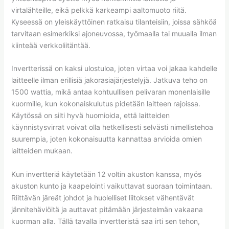
virtalähteille, eikä pelkkä karkeampi aaltomuoto riitä.
Kyseessä on yleiskäyttöinen ratkaisu tilanteisiin, joissa sähköä
tarvitaan esimerkiksi ajoneuvossa, työmaalla tai muualla ilman
kiinteää verkkoliitäntää.
Invertterissä on kaksi ulostuloa, joten virtaa voi jakaa kahdelle
laitteelle ilman erillisiä jakorasiajärjestelyjä. Jatkuva teho on
1500 wattia, mikä antaa kohtuullisen pelivaran monenlaisille
kuormille, kun kokonaiskulutus pidetään laitteen rajoissa.
Käytössä on silti hyvä huomioida, että laitteiden
käynnistysvirrat voivat olla hetkellisesti selvästi nimellistehoa
suurempia, joten kokonaisuutta kannattaa arvioida omien
laitteiden mukaan.
Kun invertteriä käytetään 12 voltin akuston kanssa, myös
akuston kunto ja kaapelointi vaikuttavat suoraan toimintaan.
Riittävän järeät johdot ja huolelliset liitokset vähentävät
jännitehäviöitä ja auttavat pitämään järjestelmän vakaana
kuorman alla. Tällä tavalla invertteristä saa irti sen tehon,