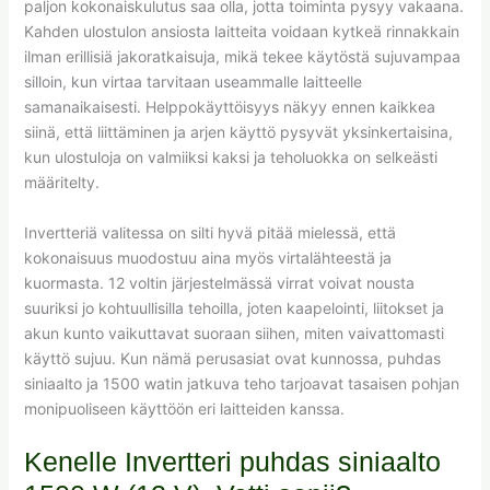
paljon kokonaiskulutus saa olla, jotta toiminta pysyy vakaana.
Kahden ulostulon ansiosta laitteita voidaan kytkeä rinnakkain
ilman erillisiä jakoratkaisuja, mikä tekee käytöstä sujuvampaa
silloin, kun virtaa tarvitaan useammalle laitteelle
samanaikaisesti. Helppokäyttöisyys näkyy ennen kaikkea
siinä, että liittäminen ja arjen käyttö pysyvät yksinkertaisina,
kun ulostuloja on valmiiksi kaksi ja teholuokka on selkeästi
määritelty.
Invertteriä valitessa on silti hyvä pitää mielessä, että
kokonaisuus muodostuu aina myös virtalähteestä ja
kuormasta. 12 voltin järjestelmässä virrat voivat nousta
suuriksi jo kohtuullisilla tehoilla, joten kaapelointi, liitokset ja
akun kunto vaikuttavat suoraan siihen, miten vaivattomasti
käyttö sujuu. Kun nämä perusasiat ovat kunnossa, puhdas
siniaalto ja 1500 watin jatkuva teho tarjoavat tasaisen pohjan
monipuoliseen käyttöön eri laitteiden kanssa.
Kenelle Invertteri puhdas siniaalto