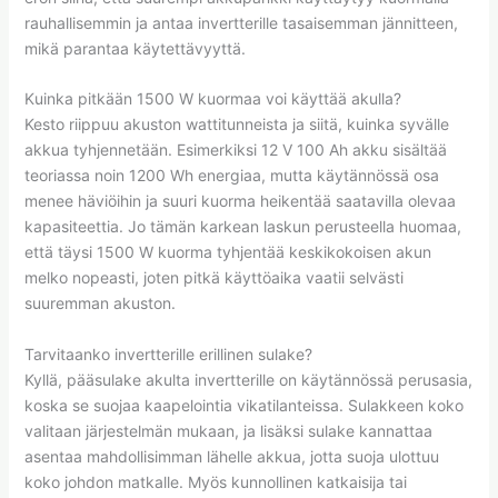
rauhallisemmin ja antaa invertterille tasaisemman jännitteen,
mikä parantaa käytettävyyttä.
Kuinka pitkään 1500 W kuormaa voi käyttää akulla?
Kesto riippuu akuston wattitunneista ja siitä, kuinka syvälle
akkua tyhjennetään. Esimerkiksi 12 V 100 Ah akku sisältää
teoriassa noin 1200 Wh energiaa, mutta käytännössä osa
menee häviöihin ja suuri kuorma heikentää saatavilla olevaa
kapasiteettia. Jo tämän karkean laskun perusteella huomaa,
että täysi 1500 W kuorma tyhjentää keskikokoisen akun
melko nopeasti, joten pitkä käyttöaika vaatii selvästi
suuremman akuston.
Tarvitaanko invertterille erillinen sulake?
Kyllä, pääsulake akulta invertterille on käytännössä perusasia,
koska se suojaa kaapelointia vikatilanteissa. Sulakkeen koko
valitaan järjestelmän mukaan, ja lisäksi sulake kannattaa
asentaa mahdollisimman lähelle akkua, jotta suoja ulottuu
koko johdon matkalle. Myös kunnollinen katkaisija tai