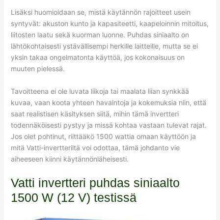
Lisäksi huomioidaan se, mistä käytännön rajoitteet usein
syntyvät: akuston kunto ja kapasiteetti, kaapeloinnin mitoitus,
liitosten laatu sekä kuorman luonne. Puhdas siniaalto on
lähtökohtaisesti ystävällisempi herkille laitteille, mutta se ei
yksin takaa ongelmatonta käyttöä, jos kokonaisuus on
muuten pielessä.
Tavoitteena ei ole luvata liikoja tai maalata liian synkkää
kuvaa, vaan koota yhteen havaintoja ja kokemuksia niin, että
saat realistisen käsityksen siitä, mihin tämä invertteri
todennäköisesti pystyy ja missä kohtaa vastaan tulevat rajat.
Jos olet pohtinut, riittääkö 1500 wattia omaan käyttöön ja
mitä Vatti-invertteriltä voi odottaa, tämä johdanto vie
aiheeseen kiinni käytännönläheisesti.
Vatti invertteri puhdas siniaalto
1500 W (12 V) testissä