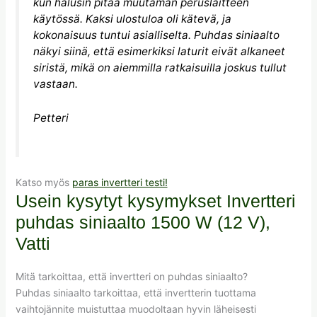
kun halusin pitää muutaman peruslaitteen
käytössä. Kaksi ulostuloa oli kätevä, ja
kokonaisuus tuntui asialliselta. Puhdas siniaalto
näkyi siinä, että esimerkiksi laturit eivät alkaneet
siristä, mikä on aiemmilla ratkaisuilla joskus tullut
vastaan.
Petteri
Katso myös
paras invertteri testi!
Usein kysytyt kysymykset Invertteri
puhdas siniaalto 1500 W (12 V),
Vatti
Mitä tarkoittaa, että invertteri on puhdas siniaalto?
Puhdas siniaalto tarkoittaa, että invertterin tuottama
vaihtojännite muistuttaa muodoltaan hyvin läheisesti