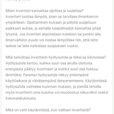
Miten invertteri kannattaa sijoittaa ja tuulettaa?
Invertteri tuottaa lämpöä, joten se tarvitsee ilmankierron
ympärilleen. Sijoittaminen kuivaan ja pölyltä suojattuun
paikkaan auttaa, ja samalla kaapelivedot kannattaa pitää
lyhyinä. Jos invertteri asennetaan koteloon tai penkin alle,
ilmanvaihdon puute voi nostaa lämpötilaa niin, että teho
laskee tai laite katkaisee suojauksen vuoksi.
Mitä tarkoittaa invertterin hyötysuhde ja miksi se kiinnostaa?
Hyötysuhde kertoo, kuinka suuri osa akulta otetusta
energiasta päätyy kuormaan ja kuinka suuri osa hukkuu
lämmöksi. Parempi hyötysuhde näkyy pidempänä
käyttöaikana ja vähäisempänä lämpenemisena. Käytännössä
hyötysuhde vaihtelee kuorman mukaan, ja pienillä tehoilla
myös invertterin oma kulutus voi muodostua näkyväksi osaksi
kokonaiskulutusta.
Mikä on vatti käytännössä, kun valitsen invertteriä?