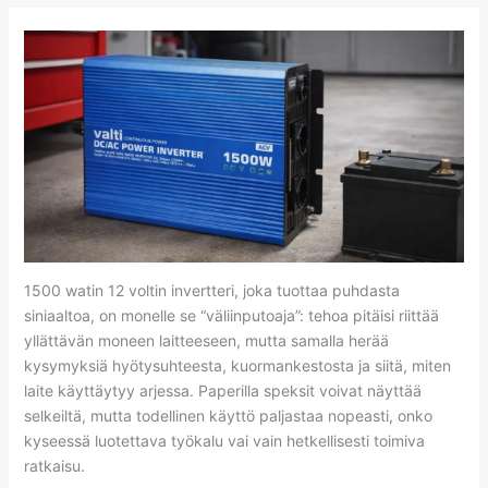
1500 watin 12 voltin invertteri, joka tuottaa puhdasta
siniaaltoa, on monelle se “väliinputoaja”: tehoa pitäisi riittää
yllättävän moneen laitteeseen, mutta samalla herää
kysymyksiä hyötysuhteesta, kuormankestosta ja siitä, miten
laite käyttäytyy arjessa. Paperilla speksit voivat näyttää
selkeiltä, mutta todellinen käyttö paljastaa nopeasti, onko
kyseessä luotettava työkalu vai vain hetkellisesti toimiva
ratkaisu.