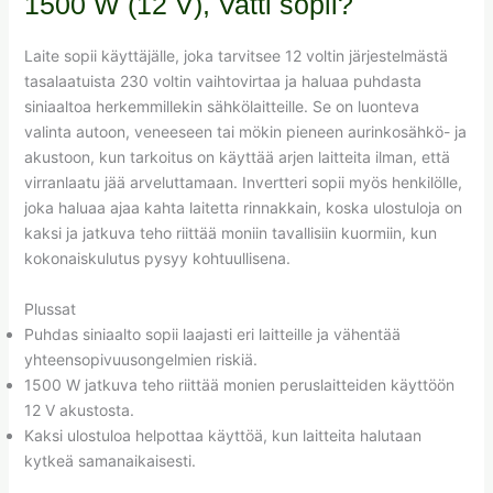
1500 W (12 V), Vatti sopii?
Laite sopii käyttäjälle, joka tarvitsee 12 voltin järjestelmästä
tasalaatuista 230 voltin vaihtovirtaa ja haluaa puhdasta
siniaaltoa herkemmillekin sähkölaitteille. Se on luonteva
valinta autoon, veneeseen tai mökin pieneen aurinkosähkö- ja
akustoon, kun tarkoitus on käyttää arjen laitteita ilman, että
virranlaatu jää arveluttamaan. Invertteri sopii myös henkilölle,
joka haluaa ajaa kahta laitetta rinnakkain, koska ulostuloja on
kaksi ja jatkuva teho riittää moniin tavallisiin kuormiin, kun
kokonaiskulutus pysyy kohtuullisena.
Plussat
Puhdas siniaalto sopii laajasti eri laitteille ja vähentää
yhteensopivuusongelmien riskiä.
1500 W jatkuva teho riittää monien peruslaitteiden käyttöön
12 V akustosta.
Kaksi ulostuloa helpottaa käyttöä, kun laitteita halutaan
kytkeä samanaikaisesti.