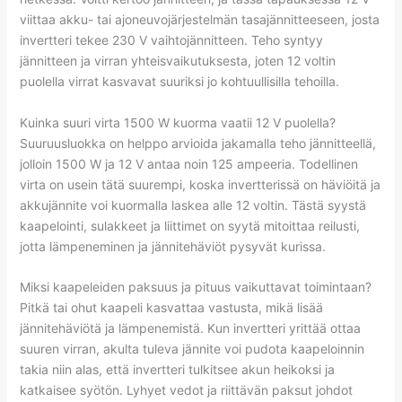
viittaa akku- tai ajoneuvojärjestelmän tasajännitteeseen, josta
invertteri tekee 230 V vaihtojännitteen. Teho syntyy
jännitteen ja virran yhteisvaikutuksesta, joten 12 voltin
puolella virrat kasvavat suuriksi jo kohtuullisilla tehoilla.
Kuinka suuri virta 1500 W kuorma vaatii 12 V puolella?
Suuruusluokka on helppo arvioida jakamalla teho jännitteellä,
jolloin 1500 W ja 12 V antaa noin 125 ampeeria. Todellinen
virta on usein tätä suurempi, koska invertterissä on häviöitä ja
akkujännite voi kuormalla laskea alle 12 voltin. Tästä syystä
kaapelointi, sulakkeet ja liittimet on syytä mitoittaa reilusti,
jotta lämpeneminen ja jännitehäviöt pysyvät kurissa.
Miksi kaapeleiden paksuus ja pituus vaikuttavat toimintaan?
Pitkä tai ohut kaapeli kasvattaa vastusta, mikä lisää
jännitehäviötä ja lämpenemistä. Kun invertteri yrittää ottaa
suuren virran, akulta tuleva jännite voi pudota kaapeloinnin
takia niin alas, että invertteri tulkitsee akun heikoksi ja
katkaisee syötön. Lyhyet vedot ja riittävän paksut johdot