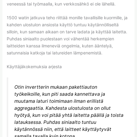
veneessä tai työmaalla, kun verkkosähkö ei ole lähellä.
1500 watin jatkuva teho riittää monille tavallisille kuormille, ja
kahden ulostulon ansiosta käyttö tuntuu käytännölliseltä
silloin, kun samaan aikaan on tarve ladata ja käyttää laitetta.
Puhdas siniaalto puolestaan voi vähentää herkempien
laitteiden kanssa ilmeneviä ongelmia, kuten ääntelyä,
satunnaisia katkoja tai latureiden lämpenemistä.
Käyttäjäkokemuksia arjesta
Otin invertterin mukaan pakettiauton
työkeikoille, kun piti saada kannettava ja
muutama laturi toimimaan ilman erillistä
aggregaattia. Kahdesta ulostulosta on ollut
hyötyä, kun voi pitää yhtä laitetta päällä ja toista
latauksessa. Puhdas siniaalto tuntuu
käytännössä niin, että laitteet käyttäytyvät
samalla tavalla kuin kotona.