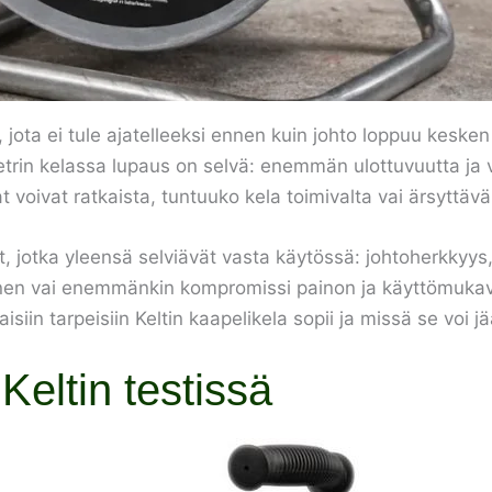
ota ei tule ajatelleeksi ennen kuin johto loppuu kesken ta
etrin kelassa lupaus on selvä: enemmän ulottuvuutta ja
 voivat ratkaista, tuntuuko kela toimivalta vai ärsyttävä
, jotka yleensä selviävät vasta käytössä: johtoherkkyy
inen vai enemmänkin kompromissi painon ja käyttömukavu
isiin tarpeisiin Keltin kaapelikela sopii ja missä se voi j
Keltin testissä