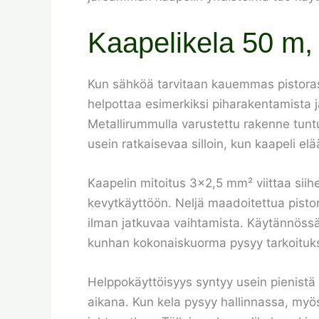
Kaapelikela 50 m, 
Kun sähköä tarvitaan kauemmas pistorasi
helpottaa esimerkiksi piharakentamista ja 
Metallirummulla varustettu rakenne tun
usein ratkaisevaa silloin, kun kaapeli e
Kaapelin mitoitus 3×2,5 mm² viittaa si
kevytkäyttöön. Neljä maadoitettua pist
ilman jatkuvaa vaihtamista. Käytännössä 
kunhan kokonaiskuorma pysyy tarkoitu
Helppokäyttöisyys syntyy usein pienistä a
aikana. Kun kela pysyy hallinnassa, myös