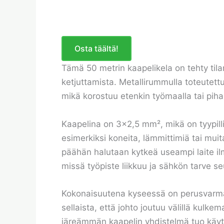
Osta täältä!
Tämä 50 metrin kaapelikela on tehty tila
ketjuttamista. Metallirummulla toteute
mikä korostuu etenkin työmaalla tai piha
Kaapelina on 3×2,5 mm², mikä on tyypilli
esimerkiksi koneita, lämmittimiä tai muit
päähän halutaan kytkeä useampi laite ilm
missä työpiste liikkuu ja sähkön tarve 
Kokonaisuutena kyseessä on perusvarma j
sellaista, että johto joutuu välillä kul
järeämmän kaapelin yhdistelmä tuo käyt