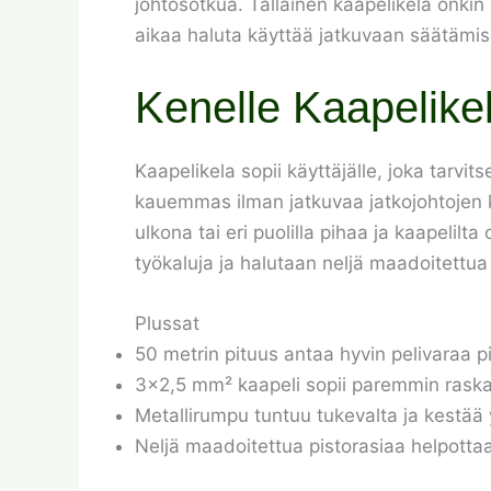
johtosotkua. Tällainen kaapelikela onkin l
aikaa haluta käyttää jatkuvaan säätämi
Kenelle Kaapelikel
Kaapelikela sopii käyttäjälle, joka tarvi
kauemmas ilman jatkuvaa jatkojohtojen ke
ulkona tai eri puolilla pihaa ja kaapelil
työkaluja ja halutaan neljä maadoitettua
Plussat
50 metrin pituus antaa hyvin pelivaraa pi
3×2,5 mm² kaapeli sopii paremmin rask
Metallirumpu tuntuu tukevalta ja kestää 
Neljä maadoitettua pistorasiaa helpottaa