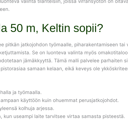
uonteva valinta tilanteisiin, joissa virransyötön on oltav
seen.
a 50 m, Keltin sopii?
tsee pitkän jatkojohdon työmaalle, piharakentamiseen tai 
tjuttamista. Se on luonteva valinta myös omakotitaloon j
ta odotetaan jämäkkyyttä. Tämä malli palvelee parhaiten 
 pistorasiaa samaan kelaan, eikä keveys ole ykköskriteer
halla ja työmaalla.
aampaan käyttöön kuin ohuemmat perusjatkojohdot.
yleensä kolhuja arjessa.
, kun useampi laite tarvitsee virtaa samasta pisteestä.