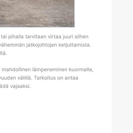
i pihalla tarvitaan virtaa juuri siihen
 vähemmän jatkojohtojen ketjuttamista.
ltä.
s, mahdollinen lämpeneminen kuormalla,
uden välillä. Tarkoitus on antaa
äädä vajaaksi.