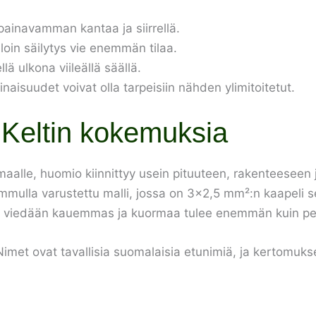
painavamman kantaa ja siirrellä.
jolloin säilytys vie enemmän tilaa.
lä ulkona viileällä säällä.
naisuudet voivat olla tarpeisiin nähden ylimitoitetut.
 Keltin kokemuksia
ömaalle, huomio kiinnittyy usein pituuteen, rakenteeseen 
mmulla varustettu malli, jossa on 3×2,5 mm²:n kaapeli s
rtaa viedään kauemmas ja kuormaa tulee enemmän kuin pelk
Nimet ovat tavallisia suomalaisia etunimiä, ja kertomukse