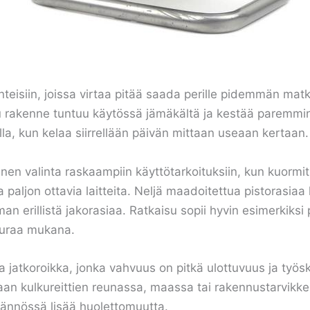
nteisiin, joissa virtaa pitää saada perille pidemmän ma
ttu rakenne tuntuu käytössä jämäkältä ja kestää parem
lla, kun kelaa siirrellään päivän mittaan useaan kertaan.
nen valinta raskaampiin käyttötarkoituksiin, kun kuormi
a paljon ottavia laitteita. Neljä maadoitettua pistorasi
an erillistä jakorasiaa. Ratkaisu sopii hyvin esimerkiksi
seuraa mukana.
atkoroikka, jonka vahvuus on pitkä ulottuvuus ja työsk
kemaan kulkureittien reunassa, maassa tai rakennustarvikk
ännössä lisää huolettomuutta.