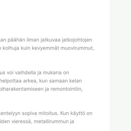
tkan päähän ilman jatkuvaa jatkojohtojen
min kolhuja kuin kevyemmät muovirummut,
tus voi vaihdella ja mukana on
aa helpottaa arkea, kun samaan kelan
 piharakentamiseen ja remontointiin,
entelyyn sopiva mitoitus. Kun käyttö on
eiden vieressä, metallirummun ja