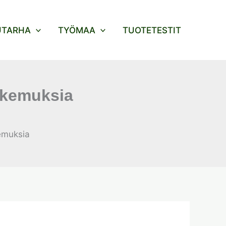
UTARHA
TYÖMAA
TUOTETESTIT
kokemuksia
kemuksia