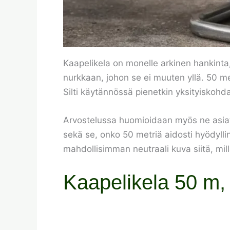
Kaapelikela on monelle arkinen hankinta, j
nurkkaan, johon se ei muuten yllä. 50 m
Silti käytännössä pienetkin yksityiskohdat
Arvostelussa huomioidaan myös ne asiat
sekä se, onko 50 metriä aidosti hyödyll
mahdollisimman neutraali kuva siitä, milla
Kaapelikela 50 m, 