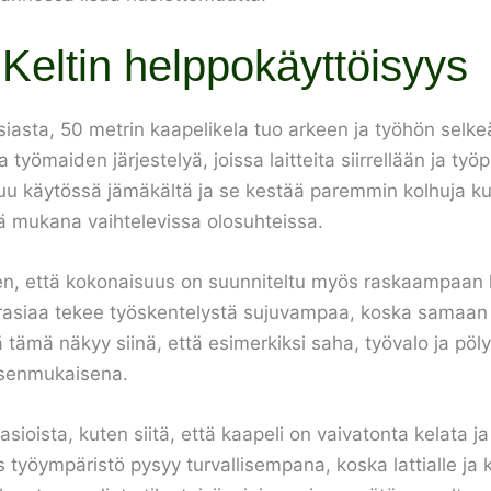
Keltin helppokäyttöisyys
asta, 50 metrin kaapelikela tuo arkeen ja työhön selkeä
työmaiden järjestelyä, joissa laitteita siirrellään ja työ
tuu käytössä jämäkältä ja se kestää paremmin kolhuja 
lää mukana vaihtelevissa olosuhteissa.
ihen, että kokonaisuus on suunniteltu myös raskaampaan
orasiaa tekee työskentelystä sujuvampaa, koska samaan
tämä näkyy siinä, että esimerkiksi saha, työvalo ja pöly
ksenmukaisena.
sioista, kuten siitä, että kaapeli on vaivatonta kelata ja
 työympäristö pysyy turvallisempana, koska lattialle ja 