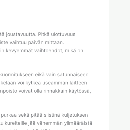
ä joustavuutta. Pitkä ulottuvuus
piste vaihtuu päivän mittaan.
kuin kevyemmät vaihtoehdot, mikä on
 kuormitukseen eikä vain satunnaiseen
 kelaan voi kytkeä useamman laitteen
npoisto voivat olla rinnakkain käytössä,
 purkaa sekä pitää siistinä kuljetuksen
kulkureiteille jää vähemmän ylimääräistä