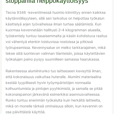
stopparilla helppokäyttöisyys
Tecna 9346 -keventimessä huomio kiinnittyy ennen kaikkea
käytännöllisyyteen, sillä sen tarkoitus on helpottaa työkalun
käsittelyä arjen työvaiheissa ilman turhaa säätämistä. Kun
kuormaa kevennetään hallitusti 2–4 kilogramman alueella,
työskentely tuntuu tasaisemmalta ja käsiin kohdistuva rasitus
voi vähentyä etenkin toistuvissa nostoissa ja pitkissä
työrupeamissa. Kevennysalue on melko tarkkarajainen, mikä
tekee siitä luontevan valinnan tilanteisiin, joissa käytettävien
työkalujen paino pysyy suunnilleen samassa haarukassa.
Rakenteessa alumiinirunko tuo laitteeseen keveyttä ilman,
että kokonaisuus vaikuttaa huteralle. Alumiini materiaalina
kestää tyypillisesti hyvin työympäristöjen normaalia
kolhuuntumista ja pintojen pyyhkimistä, ja samalla se pitää
kokonaispainon järkevänä esimerkiksi asennusvaiheessa.
Runko tuntuu enemmän työkalulta kuin herkältä laitteelta,
mikä on monelle tärkeä ominaisuus silloin, kun kevennin on
osa päivittäistä käyttöä.