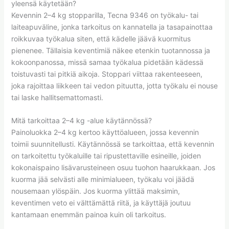
yleensä käytetään?
Kevennin 2–4 kg stopparilla, Tecna 9346 on työkalu- tai
laiteapuväline, jonka tarkoitus on kannatella ja tasapainottaa
roikkuvaa työkalua siten, että kädelle jäävä kuormitus
pienenee. Tällaisia keventimiä näkee etenkin tuotannossa ja
kokoonpanossa, missä samaa työkalua pidetään kädessä
toistuvasti tai pitkiä aikoja. Stoppari viittaa rakenteeseen,
joka rajoittaa liikkeen tai vedon pituutta, jotta työkalu ei nouse
tai laske hallitsemattomasti.
Mitä tarkoittaa 2–4 kg -alue käytännössä?
Painoluokka 2–4 kg kertoo käyttöalueen, jossa kevennin
toimii suunnitellusti. Käytännössä se tarkoittaa, että kevennin
on tarkoitettu työkaluille tai ripustettaville esineille, joiden
kokonaispaino lisävarusteineen osuu tuohon haarukkaan. Jos
kuorma jää selvästi alle minimialueen, työkalu voi jäädä
nousemaan ylöspäin. Jos kuorma ylittää maksimin,
keventimen veto ei välttämättä riitä, ja käyttäjä joutuu
kantamaan enemmän painoa kuin oli tarkoitus.