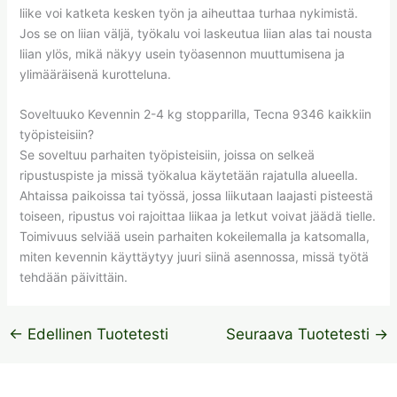
liike voi katketa kesken työn ja aiheuttaa turhaa nykimistä.
Jos se on liian väljä, työkalu voi laskeutua liian alas tai nousta
liian ylös, mikä näkyy usein työasennon muuttumisena ja
ylimääräisenä kurotteluna.
Soveltuuko Kevennin 2-4 kg stopparilla, Tecna 9346 kaikkiin
työpisteisiin?
Se soveltuu parhaiten työpisteisiin, joissa on selkeä
ripustuspiste ja missä työkalua käytetään rajatulla alueella.
Ahtaissa paikoissa tai työssä, jossa liikutaan laajasti pisteestä
toiseen, ripustus voi rajoittaa liikaa ja letkut voivat jäädä tielle.
Toimivuus selviää usein parhaiten kokeilemalla ja katsomalla,
miten kevennin käyttäytyy juuri siinä asennossa, missä työtä
tehdään päivittäin.
←
Edellinen Tuotetesti
Seuraava Tuotetesti
→