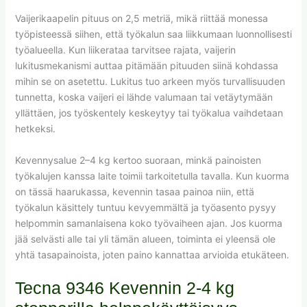
Vaijerikaapelin pituus on 2,5 metriä, mikä riittää monessa
työpisteessä siihen, että työkalun saa liikkumaan luonnollisesti
työalueella. Kun liikerataa tarvitsee rajata, vaijerin
lukitusmekanismi auttaa pitämään pituuden siinä kohdassa
mihin se on asetettu. Lukitus tuo arkeen myös turvallisuuden
tunnetta, koska vaijeri ei lähde valumaan tai vetäytymään
yllättäen, jos työskentely keskeytyy tai työkalua vaihdetaan
hetkeksi.
Kevennysalue 2–4 kg kertoo suoraan, minkä painoisten
työkalujen kanssa laite toimii tarkoitetulla tavalla. Kun kuorma
on tässä haarukassa, kevennin tasaa painoa niin, että
työkalun käsittely tuntuu kevyemmältä ja työasento pysyy
helpommin samanlaisena koko työvaiheen ajan. Jos kuorma
jää selvästi alle tai yli tämän alueen, toiminta ei yleensä ole
yhtä tasapainoista, joten paino kannattaa arvioida etukäteen.
Tecna 9346 Kevennin 2-4 kg