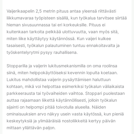
Vaijerikaapelin 2,5 metrin pituus antaa yleensä riittävästi
liikkumavaraa työpisteen sisällä, kun työkalua tarvitsee siirtää
hieman sivusuunnassa tai eri korkeuksille. Pituus ei
kuitenkaan tarkoita pelkkää ulottuvuutta, vaan myös sitä,
miten liike käyttäytyy käytännössä. Kun vaijeri kulkee
tasaisesti, työkalun palautuminen tuntuu ennakoitavalta ja
työskentelyrytmi pysyy rauhallisena.
Stopparilla ja vaijerin lukitusmekanismilla on oma roolinsa
siinä, miten helppokäyttöiseksi kevennin lopulta koetaan.
Lukitus mahdollistaa vaijerin pysäyttämisen haluttuun
kohtaan, mikä voi helpottaa esimerkiksi työkalun väliaikaista
parkkeerausta tai työvaiheiden vaihtoa. Stoppari puolestaan
auttaa rajaamaan liikettä käytännöllisesti, jolloin työkalun
sijainti on helpompi pitää toivotulla alueella. Näiden
ominaisuuksien arvo näkyy usein vasta käytössä, kun pieniä
keskeytyksiä ja ylimääräisiä nostoliikkeitä kertyy päivän
mittaan yllättävän paljon.