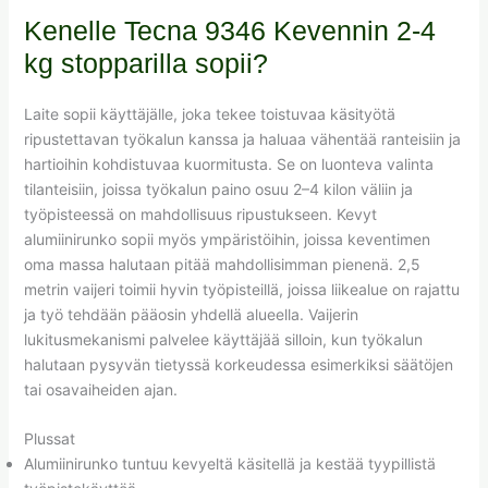
Kenelle Tecna 9346 Kevennin 2-4
kg stopparilla sopii?
Laite sopii käyttäjälle, joka tekee toistuvaa käsityötä
ripustettavan työkalun kanssa ja haluaa vähentää ranteisiin ja
hartioihin kohdistuvaa kuormitusta. Se on luonteva valinta
tilanteisiin, joissa työkalun paino osuu 2–4 kilon väliin ja
työpisteessä on mahdollisuus ripustukseen. Kevyt
alumiinirunko sopii myös ympäristöihin, joissa keventimen
oma massa halutaan pitää mahdollisimman pienenä. 2,5
metrin vaijeri toimii hyvin työpisteillä, joissa liikealue on rajattu
ja työ tehdään pääosin yhdellä alueella. Vaijerin
lukitusmekanismi palvelee käyttäjää silloin, kun työkalun
halutaan pysyvän tietyssä korkeudessa esimerkiksi säätöjen
tai osavaiheiden ajan.
Plussat
Alumiinirunko tuntuu kevyeltä käsitellä ja kestää tyypillistä