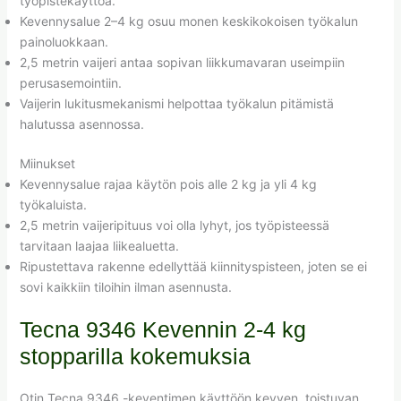
työpistekäyttöä.
Kevennysalue 2–4 kg osuu monen keskikokoisen työkalun
painoluokkaan.
2,5 metrin vaijeri antaa sopivan liikkumavaran useimpiin
perusasemointiin.
Vaijerin lukitusmekanismi helpottaa työkalun pitämistä
halutussa asennossa.
Miinukset
Kevennysalue rajaa käytön pois alle 2 kg ja yli 4 kg
työkaluista.
2,5 metrin vaijeripituus voi olla lyhyt, jos työpisteessä
tarvitaan laajaa liikealuetta.
Ripustettava rakenne edellyttää kiinnityspisteen, joten se ei
sovi kaikkiin tiloihin ilman asennusta.
Tecna 9346 Kevennin 2-4 kg
stopparilla kokemuksia
Otin Tecna 9346 -keventimen käyttöön kevyen, toistuvan