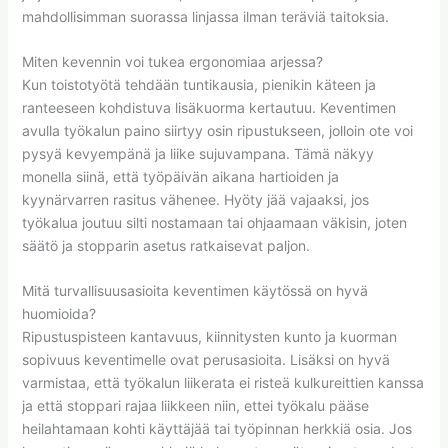
mahdollisimman suorassa linjassa ilman teräviä taitoksia.
Miten kevennin voi tukea ergonomiaa arjessa?
Kun toistotyötä tehdään tuntikausia, pienikin käteen ja
ranteeseen kohdistuva lisäkuorma kertautuu. Keventimen
avulla työkalun paino siirtyy osin ripustukseen, jolloin ote voi
pysyä kevyempänä ja liike sujuvampana. Tämä näkyy
monella siinä, että työpäivän aikana hartioiden ja
kyynärvarren rasitus vähenee. Hyöty jää vajaaksi, jos
työkalua joutuu silti nostamaan tai ohjaamaan väkisin, joten
säätö ja stopparin asetus ratkaisevat paljon.
Mitä turvallisuusasioita keventimen käytössä on hyvä
huomioida?
Ripustuspisteen kantavuus, kiinnitysten kunto ja kuorman
sopivuus keventimelle ovat perusasioita. Lisäksi on hyvä
varmistaa, että työkalun liikerata ei risteä kulkureittien kanssa
ja että stoppari rajaa liikkeen niin, ettei työkalu pääse
heilahtamaan kohti käyttäjää tai työpinnan herkkiä osia. Jos