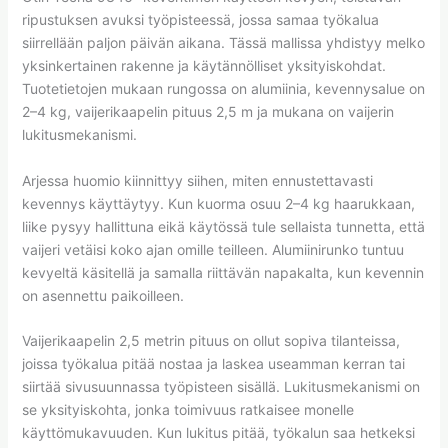
ripustuksen avuksi työpisteessä, jossa samaa työkalua
siirrellään paljon päivän aikana. Tässä mallissa yhdistyy melko
yksinkertainen rakenne ja käytännölliset yksityiskohdat.
Tuotetietojen mukaan rungossa on alumiinia, kevennysalue on
2–4 kg, vaijerikaapelin pituus 2,5 m ja mukana on vaijerin
lukitusmekanismi.
Arjessa huomio kiinnittyy siihen, miten ennustettavasti
kevennys käyttäytyy. Kun kuorma osuu 2–4 kg haarukkaan,
liike pysyy hallittuna eikä käytössä tule sellaista tunnetta, että
vaijeri vetäisi koko ajan omille teilleen. Alumiinirunko tuntuu
kevyeltä käsitellä ja samalla riittävän napakalta, kun kevennin
on asennettu paikoilleen.
Vaijerikaapelin 2,5 metrin pituus on ollut sopiva tilanteissa,
joissa työkalua pitää nostaa ja laskea useamman kerran tai
siirtää sivusuunnassa työpisteen sisällä. Lukitusmekanismi on
se yksityiskohta, jonka toimivuus ratkaisee monelle
käyttömukavuuden. Kun lukitus pitää, työkalun saa hetkeksi