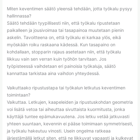
Miten keventimen säätö yleensä tehdään, jotta työkalu pysyy
hallinnassa?
Säätö tehdään tyypillisesti niin, että työkalu ripustetaan
paikalleen ja jousivoimaa tai tasapainoa muutetaan pienin
askelin. Tavoitteena on, että työkalu ei karkaa ylös, eikä
myöskään roiku raskaana kädessä. Kun tasapaino on
kohdallaan, stopparin rajaus asetetaan niin, että työkalu
liikkuu vain sen verran kuin työhön tarvitaan. Jos
työpisteessä vaihdetaan eri painoisia työkaluja, säätö
kannattaa tarkistaa aina vaihdon yhteydessä.
Vaikuttaako ripustustapa tai työkalun letkutus keventimen
toimintaan?
Vaikuttaa. Letkujen, kaapeleiden ja ripustuskohdan geometria
voi lisätä vetoa tai aiheuttaa sivuttaista kuormitusta, jonka
käyttäjä tuntee epämukavuutena. Jos letku vetää jatkuvasti
yhteen suuntaan, kevennin ei pääse toimimaan symmetrisesti,
ja työkalu hakeutuu vinosti. Usein ongelma ratkeaa
järjestämällä letkut siten, että ne liikkuvat vapaasti ja kulkevat