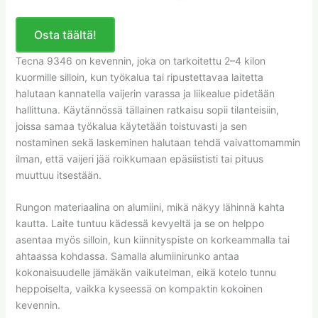
Osta täältä!
Tecna 9346 on kevennin, joka on tarkoitettu 2–4 kilon
kuormille silloin, kun työkalua tai ripustettavaa laitetta
halutaan kannatella vaijerin varassa ja liikealue pidetään
hallittuna. Käytännössä tällainen ratkaisu sopii tilanteisiin,
joissa samaa työkalua käytetään toistuvasti ja sen
nostaminen sekä laskeminen halutaan tehdä vaivattomammin
ilman, että vaijeri jää roikkumaan epäsiististi tai pituus
muuttuu itsestään.
Rungon materiaalina on alumiini, mikä näkyy lähinnä kahta
kautta. Laite tuntuu kädessä kevyeltä ja se on helppo
asentaa myös silloin, kun kiinnityspiste on korkeammalla tai
ahtaassa kohdassa. Samalla alumiinirunko antaa
kokonaisuudelle jämäkän vaikutelman, eikä kotelo tunnu
heppoiselta, vaikka kyseessä on kompaktin kokoinen
kevennin.