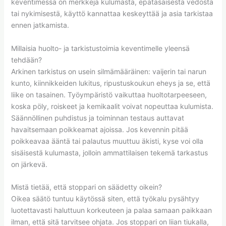
keventimessä on merkkejä kulumasta, epätasaisesta vedosta
tai nykimisestä, käyttö kannattaa keskeyttää ja asia tarkistaa
ennen jatkamista.
Millaisia huolto- ja tarkistustoimia keventimelle yleensä
tehdään?
Arkinen tarkistus on usein silmämääräinen: vaijerin tai narun
kunto, kiinnikkeiden lukitus, ripustuskoukun eheys ja se, että
liike on tasainen. Työympäristö vaikuttaa huoltotarpeeseen,
koska pöly, roiskeet ja kemikaalit voivat nopeuttaa kulumista.
Säännöllinen puhdistus ja toiminnan testaus auttavat
havaitsemaan poikkeamat ajoissa. Jos kevennin pitää
poikkeavaa ääntä tai palautus muuttuu äkisti, kyse voi olla
sisäisestä kulumasta, jolloin ammattilaisen tekemä tarkastus
on järkevä.
Mistä tietää, että stoppari on säädetty oikein?
Oikea säätö tuntuu käytössä siten, että työkalu pysähtyy
luotettavasti haluttuun korkeuteen ja palaa samaan paikkaan
ilman, että sitä tarvitsee ohjata. Jos stoppari on liian tiukalla,