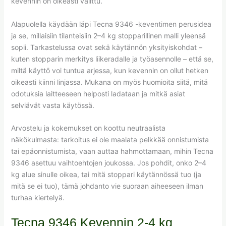
kevennin on oikeasti valittu.
Alapuolella käydään läpi Tecna 9346 -keventimen perusidea
ja se, millaisiin tilanteisiin 2–4 kg stopparillinen malli yleensä
sopii. Tarkastelussa ovat sekä käytännön yksityiskohdat –
kuten stopparin merkitys liikeradalle ja työasennolle – että se,
miltä käyttö voi tuntua arjessa, kun kevennin on ollut hetken
oikeasti kiinni linjassa. Mukana on myös huomioita siitä, mitä
odotuksia laitteeseen helposti ladataan ja mitkä asiat
selviävät vasta käytössä.
Arvostelu ja kokemukset on koottu neutraalista
näkökulmasta: tarkoitus ei ole maalata pelkkää onnistumista
tai epäonnistumista, vaan auttaa hahmottamaan, mihin Tecna
9346 asettuu vaihtoehtojen joukossa. Jos pohdit, onko 2–4
kg alue sinulle oikea, tai mitä stoppari käytännössä tuo (ja
mitä se ei tuo), tämä johdanto vie suoraan aiheeseen ilman
turhaa kiertelyä.
Tecna 9346 Kevennin 2-4 kg