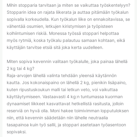
Mihin stopparia tarvitaan ja miten se vaikuttaa työskentelyyn?
Stopparin idea on rajata liikerata ja auttaa pitämään työkalun
sopivalla korkeudella. Kun työkalun liike on ennakoitavissa, se
vähentää osumien, letkujen kiristymisen ja työpisteen
kolhiintumisen riskiä. Monessa työssä stoppari helpottaa
myös rytmiä, koska työkalu palautuu samaan kohtaan, eikä
käyttäjän tarvitse etsiä sitä joka kerta uudelleen.
Miten sopiva kevennin valitaan työkalulle, joka painaa lähellä
2 kg tai 4 kg?
Raja-arvojen lähellä valinta tehdään yleensä käytännön
kautta. Jos kokonaispaino on lähellä 2 kg, pienikin lisäpaino,
kuten ripustuskoukun malli tai letkun veto, voi vaikuttaa
käyttäytymiseen. Vastaavasti 4 kg:n tuntumassa kuorman
dynaamiset liikkeet kasvattavat hetkellistä rasitusta, jolloin
reserviä on hyvä olla. Moni hakee toimivimman lopputuloksen
niin, että kevennin säädetään niin lähelle neutraalia
tasapainoa kuin työ sallii, ja stoppari asetetaan työasentoon
sopivaksi.