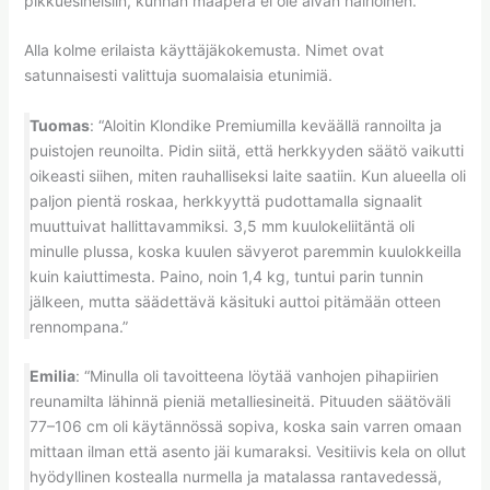
pikkuesineisiin, kunhan maaperä ei ole aivan häiriöinen.
Alla kolme erilaista käyttäjäkokemusta. Nimet ovat
satunnaisesti valittuja suomalaisia etunimiä.
Tuomas
: “Aloitin Klondike Premiumilla keväällä rannoilta ja
puistojen reunoilta. Pidin siitä, että herkkyyden säätö vaikutti
oikeasti siihen, miten rauhalliseksi laite saatiin. Kun alueella oli
paljon pientä roskaa, herkkyyttä pudottamalla signaalit
muuttuivat hallittavammiksi. 3,5 mm kuulokeliitäntä oli
minulle plussa, koska kuulen sävyerot paremmin kuulokkeilla
kuin kaiuttimesta. Paino, noin 1,4 kg, tuntui parin tunnin
jälkeen, mutta säädettävä käsituki auttoi pitämään otteen
rennompana.”
Emilia
: “Minulla oli tavoitteena löytää vanhojen pihapiirien
reunamilta lähinnä pieniä metalliesineitä. Pituuden säätöväli
77–106 cm oli käytännössä sopiva, koska sain varren omaan
mittaan ilman että asento jäi kumaraksi. Vesitiivis kela on ollut
hyödyllinen kostealla nurmella ja matalassa rantavedessä,