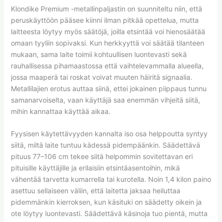
Klondike Premium -metallinpaljastin on suunniteltu niin, että
peruskäyttöön pääsee kiinni ilman pitkää opettelua, mutta
laitteesta löytyy myös säätöjä, joilla etsintää voi hienosäätää
omaan tyyliin sopivaksi. Kun herkkyyttä voi säätää tilanteen
mukaan, sama laite toimii kohtuullisen luontevasti sekä
rauhallisessa pihamaastossa että vaihtelevammalla alueella,
jossa maaperä tai roskat voivat muuten häiritä signaalia.
Metallilajien erotus auttaa siinä, ettei jokainen piippaus tunnu
samanarvoiselta, vaan käyttäjä saa enemmän vihjeitä siitä,
mihin kannattaa käyttää aikaa.
Fyysisen käytettävyyden kannalta iso osa helppoutta syntyy
siitä, miltä laite tuntuu kädessä pidempäänkin. Säädettävä
pituus 77–106 cm tekee siitä helpommin sovitettavan eri
pituisille käyttäjille ja erilaisiin etsintäasentoihin, mikä
vähentää tarvetta kumarrella tai kurotella. Noin 1,4 kilon paino
asettuu sellaiseen väliin, että laitetta jaksaa heiluttaa
pidemmänkin kierroksen, kun käsituki on säädetty oikein ja
ote löytyy luontevasti. Säädettävä käsinoja tuo pientä, mutta