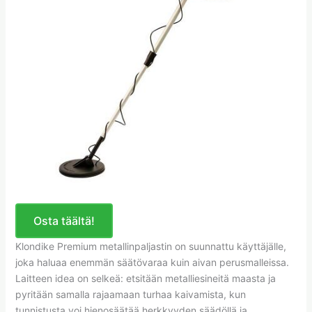
Osta täältä!
Klondike Premium metallinpaljastin on suunnattu käyttäjälle,
joka haluaa enemmän säätövaraa kuin aivan perusmalleissa.
Laitteen idea on selkeä: etsitään metalliesineitä maasta ja
pyritään samalla rajaamaan turhaa kaivamista, kun
tunnistusta voi hienosäätää herkkyyden säädöllä ja