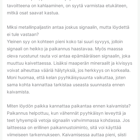
tavoitteena on kahlaaminen, on syytä varmistaa etukäteen,
mitkä osat saavat kastua.
Miksi metallinpaljastin antaa joskus signaalin, mutta löydettä
ei tule vastaan?
Yleinen syy on kohteen pieni koko tai suuri syvyys, jolloin
signaali on heikko ja paikannus haastavaa. Myös maassa
oleva ruostunut rauta voi antaa epämääräisen signaalin, joka
muuttuu kaivettaessa. Lisäksi maaperän mineraalit ja kivisyys
voivat aiheuttaa vääriä hälytyksiä, jos herkkyys on korkealla.
Moni huomaa, että kelan pyyhkäisysuunta vaikuttaa, joten
sama kohta kannattaa tarkistaa useasta suunnasta ennen
kaivamista.
Miten löydön paikka kannattaa paikantaa ennen kaivamista?
Paikannus helpottuu, kun vähennät pyyhkäisyn leveyttä ja
teet lyhyempiä vetoja signaalin vahvimmassa kohdassa. Jos
laitteessa on erillinen paikannustoiminto, sitä voi käyttää
viimeiseen tarkennukseen. Kaivamisessa auttaa pieni, siisti