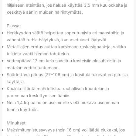
hiljaiseen etsintään, jos haluaa käyttää 3,5 mm kuulokkeita ja
keskittyä ääniin muiden häiriintymättä.
Plussat
Herkkyyden säätö helpottaa sopeutumista eri maastoihin ja
vähentää turhia hälytyksiä, kun asetukset löytyvät.
Metallilajien erotus auttaa karsimaan roskasignaaleja, vaikka
tulkinta vaatii hieman totuttelua.
Vedenpitävä 17 cm kela soveltuu kosteisiin olosuhteisiin ja
matalan veden tuntumaan.
Säädettävä pituus (77–106 cm) ja käsituki tukevat eri pituisia
käyttäjiä.
Kuulokeliitäntä mahdollistaa rauhallisen kuuntelun ja
paremman keskittymisen ääniin.
Noin 1,4 kg paino on useimmille vielä mukava useamman
tunnin käyttöön.
Miinukset
Maksimitunnistussyvyys (noin 16 cm) voi jäädä niukaksi, jos