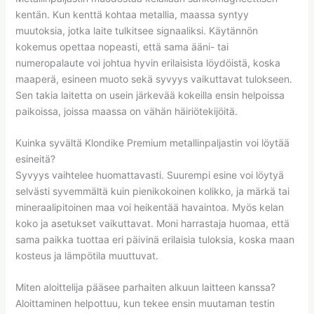
kentän. Kun kenttä kohtaa metallia, maassa syntyy
muutoksia, jotka laite tulkitsee signaaliksi. Käytännön
kokemus opettaa nopeasti, että sama ääni- tai
numeropalaute voi johtua hyvin erilaisista löydöistä, koska
maaperä, esineen muoto sekä syvyys vaikuttavat tulokseen.
Sen takia laitetta on usein järkevää kokeilla ensin helpoissa
paikoissa, joissa maassa on vähän häiriötekijöitä.
Kuinka syvältä Klondike Premium metallinpaljastin voi löytää
esineitä?
Syvyys vaihtelee huomattavasti. Suurempi esine voi löytyä
selvästi syvemmältä kuin pienikokoinen kolikko, ja märkä tai
mineraalipitoinen maa voi heikentää havaintoa. Myös kelan
koko ja asetukset vaikuttavat. Moni harrastaja huomaa, että
sama paikka tuottaa eri päivinä erilaisia tuloksia, koska maan
kosteus ja lämpötila muuttuvat.
Miten aloittelija pääsee parhaiten alkuun laitteen kanssa?
Aloittaminen helpottuu, kun tekee ensin muutaman testin