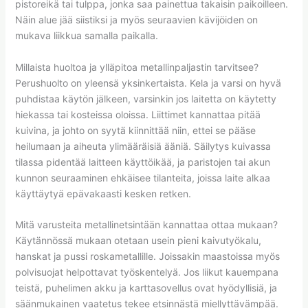
pistoreikä tai tulppa, jonka saa painettua takaisin paikoilleen.
Näin alue jää siistiksi ja myös seuraavien kävijöiden on
mukava liikkua samalla paikalla.
Millaista huoltoa ja ylläpitoa metallinpaljastin tarvitsee?
Perushuolto on yleensä yksinkertaista. Kela ja varsi on hyvä
puhdistaa käytön jälkeen, varsinkin jos laitetta on käytetty
hiekassa tai kosteissa oloissa. Liittimet kannattaa pitää
kuivina, ja johto on syytä kiinnittää niin, ettei se pääse
heilumaan ja aiheuta ylimääräisiä ääniä. Säilytys kuivassa
tilassa pidentää laitteen käyttöikää, ja paristojen tai akun
kunnon seuraaminen ehkäisee tilanteita, joissa laite alkaa
käyttäytyä epävakaasti kesken retken.
Mitä varusteita metallinetsintään kannattaa ottaa mukaan?
Käytännössä mukaan otetaan usein pieni kaivutyökalu,
hanskat ja pussi roskametallille. Joissakin maastoissa myös
polvisuojat helpottavat työskentelyä. Jos liikut kauempana
teistä, puhelimen akku ja karttasovellus ovat hyödyllisiä, ja
säänmukainen vaatetus tekee etsinnästä miellyttävämpää.