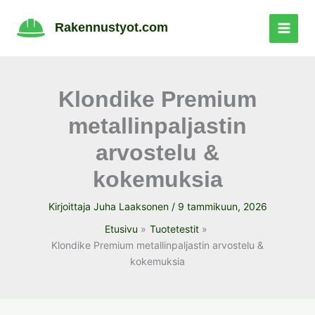
Siirry
sisältöön
Rakennustyot.com
Klondike Premium
metallinpaljastin
arvostelu &
kokemuksia
Kirjoittaja
Juha Laaksonen
/
9 tammikuun, 2026
Etusivu
Tuotetestit
Klondike Premium metallinpaljastin arvostelu &
kokemuksia