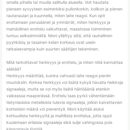
omalla pihalla tai muulla sallitulla alueella. Voit haudata
pieneen syvyyteen esimerkiksi pullonkorkin, kolikon ja pienen
rautanaulan ja kuunnella, miten laite reagoi. Kun opit
erottamaan perusäänet ja ymmärrät, miten herkkyys ja
mahdollinen erottelu vaikuttavat, maastossa toimiminen
tuntuu selkeämmältä. Moni yllättyy siitä, että rauhallinen
pyyhkäisy ja tasainen kelan korkeus ovat usein
ratkaisevampia kuin suurten säätöjen tekeminen.
Mitä tarkoittavat herkkyys ja erottelu, ja miten niitä kannattaa
säätää?
Herkkyys määrittää, kuinka vahvasti laite reagoi pieniin
muutoksiin. Korkea herkkyys voi lisätä kykyä havaita heikkoja
signaaleja, mutta se voi myös lisätä häiriöääniä etenkin
vaikeassa maaperässä. Erottelu taas pyrkii vähentämään
tietynlaisista metalleista tulevia signaaleja, jolloin kaivettavien
kohteiden määrä voi pienentyä. Moni käyttää aluksi
kohtuullista herkkyyttä ja maltillista erottelua, jotta oppii
kuulemaan erilaisia signaaleja eikä sulje vahingossa pois
kiinnostavia löytöjä.