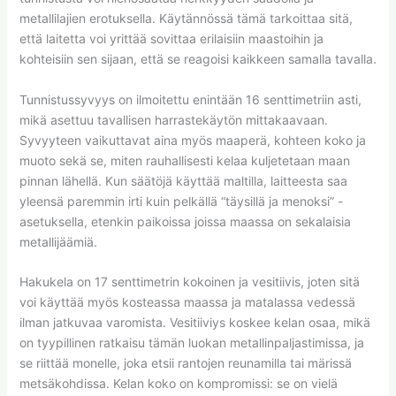
metallilajien erotuksella. Käytännössä tämä tarkoittaa sitä,
että laitetta voi yrittää sovittaa erilaisiin maastoihin ja
kohteisiin sen sijaan, että se reagoisi kaikkeen samalla tavalla.
Tunnistussyvyys on ilmoitettu enintään 16 senttimetriin asti,
mikä asettuu tavallisen harrastekäytön mittakaavaan.
Syvyyteen vaikuttavat aina myös maaperä, kohteen koko ja
muoto sekä se, miten rauhallisesti kelaa kuljetetaan maan
pinnan lähellä. Kun säätöjä käyttää maltilla, laitteesta saa
yleensä paremmin irti kuin pelkällä “täysillä ja menoksi” -
asetuksella, etenkin paikoissa joissa maassa on sekalaisia
metallijäämiä.
Hakukela on 17 senttimetrin kokoinen ja vesitiivis, joten sitä
voi käyttää myös kosteassa maassa ja matalassa vedessä
ilman jatkuvaa varomista. Vesitiiviys koskee kelan osaa, mikä
on tyypillinen ratkaisu tämän luokan metallinpaljastimissa, ja
se riittää monelle, joka etsii rantojen reunamilla tai märissä
metsäkohdissa. Kelan koko on kompromissi: se on vielä