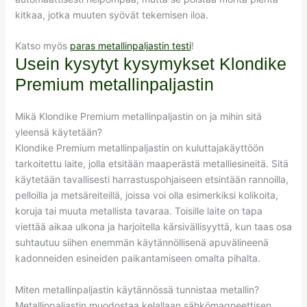
kitkaa, jotka muuten syövät tekemisen iloa.
Katso myös
paras metallinpaljastin testi
!
Usein kysytyt kysymykset Klondike
Premium metallinpaljastin
Mikä Klondike Premium metallinpaljastin on ja mihin sitä
yleensä käytetään?
Klondike Premium metallinpaljastin on kuluttajakäyttöön
tarkoitettu laite, jolla etsitään maaperästä metalliesineitä. Sitä
käytetään tavallisesti harrastuspohjaiseen etsintään rannoilla,
pelloilla ja metsäreiteillä, joissa voi olla esimerkiksi kolikoita,
koruja tai muuta metallista tavaraa. Toisille laite on tapa
viettää aikaa ulkona ja harjoitella kärsivällisyyttä, kun taas osa
suhtautuu siihen enemmän käytännöllisenä apuvälineenä
kadonneiden esineiden paikantamiseen omalta pihalta.
Miten metallinpaljastin käytännössä tunnistaa metallin?
Metallinpaljastin muodostaa kelallaan sähkömagneettisen