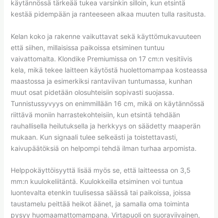
käytännössä tärkeää tukea varsinkin silloin, kun etsintä
kestää pidempään ja ranteeseen alkaa muuten tulla rasitusta.
Kelan koko ja rakenne vaikuttavat sekä käyttömukavuuteen
että siihen, millaisissa paikoissa etsiminen tuntuu
vaivattomalta. Klondike Premiumissa on 17 cm:n vesitiivis
kela, mikä tekee laitteen käytöstä huolettomampaa kosteassa
maastossa ja esimerkiksi rantaviivan tuntumassa, kunhan
muut osat pidetään olosuhteisiin sopivasti suojassa.
Tunnistussyvyys on enimmillään 16 cm, mikä on käytännössä
riittävä moniin harrastekohteisiin, kun etsintä tehdään
rauhallisella heilutuksella ja herkkyys on säädetty maaperän
mukaan. Kun signaali tulee selkeästi ja toistettavasti,
kaivupäätöksiä on helpompi tehdä ilman turhaa arpomista.
Helppokäyttöisyyttä lisää myös se, että laitteessa on 3,5
mm:n kuulokeliitäntä. Kuulokkeilla etsiminen voi tuntua
luontevalta etenkin tuulisessa säässä tai paikoissa, joissa
taustamelu peittää heikot äänet, ja samalla oma toiminta
pysyy huomaamattomampana. Virtapuoli on suoraviivainen,