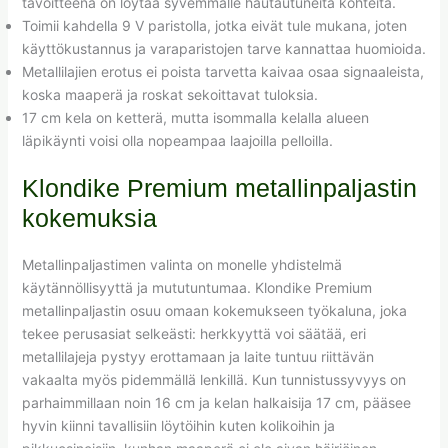
tavoitteena on löytää syvemmälle hautautuneita kohteita.
Toimii kahdella 9 V paristolla, jotka eivät tule mukana, joten
käyttökustannus ja varaparistojen tarve kannattaa huomioida.
Metallilajien erotus ei poista tarvetta kaivaa osaa signaaleista,
koska maaperä ja roskat sekoittavat tuloksia.
17 cm kela on ketterä, mutta isommalla kelalla alueen
läpikäynti voisi olla nopeampaa laajoilla pelloilla.
Klondike Premium metallinpaljastin
kokemuksia
Metallinpaljastimen valinta on monelle yhdistelmä
käytännöllisyyttä ja mututuntumaa. Klondike Premium
metallinpaljastin osuu omaan kokemukseen työkaluna, joka
tekee perusasiat selkeästi: herkkyyttä voi säätää, eri
metallilajeja pystyy erottamaan ja laite tuntuu riittävän
vakaalta myös pidemmällä lenkillä. Kun tunnistussyvyys on
parhaimmillaan noin 16 cm ja kelan halkaisija 17 cm, pääsee
hyvin kiinni tavallisiin löytöihin kuten kolikoihin ja