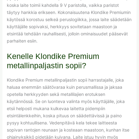
koska laite toimii kahdella 9 V paristolla, vaikka paristot
täytyy hankkia erikseen. Kokonaisuutena Klondike Premiumin
käytössä korostuu selkeä peruslogiikka, jossa laite säädetään
käyttäjälle sopivaksi, herkkyys sovitetaan maastoon ja
etsintää tehdään rauhallisesti, jolloin ominaisuudet pääsevät
parhaiten esiin.
Kenelle Klondike Premium
metallinpaljastin sopii?
Klondike Premium metallinpaljastin sopii harrastajalle, joka
haluaa enemmän säätövaraa kuin perusmallissa ja jaksaa
opetella herkkyyden sekä metallilajien erotuksen
käytännössä. Se on luonteva valinta myös käyttäjälle, joka
etsii helposti mukana kulkevaa laitetta pidempiin
etsintälenkkeihin, koska pituus on säädettävissä ja paino
pysyy kohtuullisena. Vedenpitävä kela tekee laitteesta
sopivan rantojen reunaan ja kosteaan maastoon, kunhan itse
ohjainyksikkö pidetään kuivana. Laite istuu hyvin myös