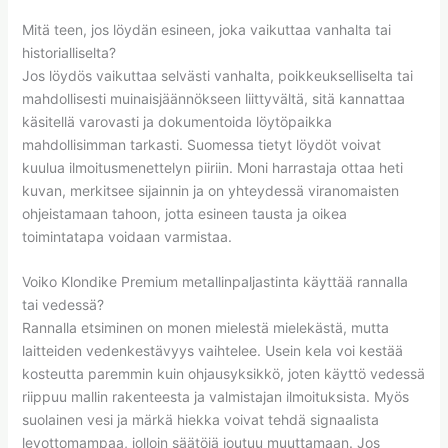
Mitä teen, jos löydän esineen, joka vaikuttaa vanhalta tai
historialliselta?
Jos löydös vaikuttaa selvästi vanhalta, poikkeukselliselta tai
mahdollisesti muinaisjäännökseen liittyvältä, sitä kannattaa
käsitellä varovasti ja dokumentoida löytöpaikka
mahdollisimman tarkasti. Suomessa tietyt löydöt voivat
kuulua ilmoitusmenettelyn piiriin. Moni harrastaja ottaa heti
kuvan, merkitsee sijainnin ja on yhteydessä viranomaisten
ohjeistamaan tahoon, jotta esineen tausta ja oikea
toimintatapa voidaan varmistaa.
Voiko Klondike Premium metallinpaljastinta käyttää rannalla
tai vedessä?
Rannalla etsiminen on monen mielestä mielekästä, mutta
laitteiden vedenkestävyys vaihtelee. Usein kela voi kestää
kosteutta paremmin kuin ohjausyksikkö, joten käyttö vedessä
riippuu mallin rakenteesta ja valmistajan ilmoituksista. Myös
suolainen vesi ja märkä hiekka voivat tehdä signaalista
levottomampaa, jolloin säätöjä joutuu muuttamaan. Jos