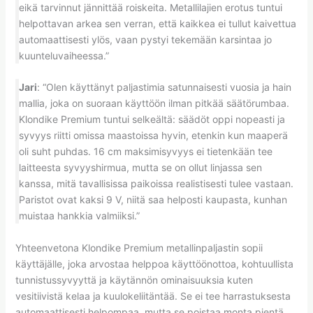
eikä tarvinnut jännittää roiskeita. Metallilajien erotus tuntui
helpottavan arkea sen verran, että kaikkea ei tullut kaivettua
automaattisesti ylös, vaan pystyi tekemään karsintaa jo
kuunteluvaiheessa.”
Jari
: “Olen käyttänyt paljastimia satunnaisesti vuosia ja hain
mallia, joka on suoraan käyttöön ilman pitkää säätörumbaa.
Klondike Premium tuntui selkeältä: säädöt oppi nopeasti ja
syvyys riitti omissa maastoissa hyvin, etenkin kun maaperä
oli suht puhdas. 16 cm maksimisyvyys ei tietenkään tee
laitteesta syvyyshirmua, mutta se on ollut linjassa sen
kanssa, mitä tavallisissa paikoissa realistisesti tulee vastaan.
Paristot ovat kaksi 9 V, niitä saa helposti kaupasta, kunhan
muistaa hankkia valmiiksi.”
Yhteenvetona Klondike Premium metallinpaljastin sopii
käyttäjälle, joka arvostaa helppoa käyttöönottoa, kohtuullista
tunnistussyvyyttä ja käytännön ominaisuuksia kuten
vesitiivistä kelaa ja kuulokeliitäntää. Se ei tee harrastuksesta
automaattisesti helpompaa, mutta se poistaa monta pientä