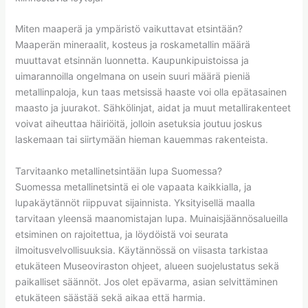
Miten maaperä ja ympäristö vaikuttavat etsintään?
Maaperän mineraalit, kosteus ja roskametallin määrä
muuttavat etsinnän luonnetta. Kaupunkipuistoissa ja
uimarannoilla ongelmana on usein suuri määrä pieniä
metallinpaloja, kun taas metsissä haaste voi olla epätasainen
maasto ja juurakot. Sähkölinjat, aidat ja muut metallirakenteet
voivat aiheuttaa häiriöitä, jolloin asetuksia joutuu joskus
laskemaan tai siirtymään hieman kauemmas rakenteista.
Tarvitaanko metallinetsintään lupa Suomessa?
Suomessa metallinetsintä ei ole vapaata kaikkialla, ja
lupakäytännöt riippuvat sijainnista. Yksityisellä maalla
tarvitaan yleensä maanomistajan lupa. Muinaisjäännösalueilla
etsiminen on rajoitettua, ja löydöistä voi seurata
ilmoitusvelvollisuuksia. Käytännössä on viisasta tarkistaa
etukäteen Museoviraston ohjeet, alueen suojelustatus sekä
paikalliset säännöt. Jos olet epävarma, asian selvittäminen
etukäteen säästää sekä aikaa että harmia.