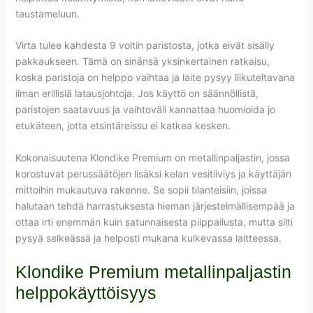
taustameluun.
Virta tulee kahdesta 9 voltin paristosta, jotka eivät sisälly
pakkaukseen. Tämä on sinänsä yksinkertainen ratkaisu,
koska paristoja on helppo vaihtaa ja laite pysyy liikuteltavana
ilman erillisiä latausjohtoja. Jos käyttö on säännöllistä,
paristojen saatavuus ja vaihtoväli kannattaa huomioida jo
etukäteen, jotta etsintäreissu ei katkea kesken.
Kokonaisuutena Klondike Premium on metallinpaljastin, jossa
korostuvat perussäätöjen lisäksi kelan vesitiiviys ja käyttäjän
mittoihin mukautuva rakenne. Se sopii tilanteisiin, joissa
halutaan tehdä harrastuksesta hieman järjestelmällisempää ja
ottaa irti enemmän kuin satunnaisesta piippailusta, mutta silti
pysyä selkeässä ja helposti mukana kulkevassa laitteessa.
Klondike Premium metallinpaljastin
helppokäyttöisyys