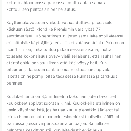
ketterä ahtaammissa paikoissa, mutta antaa samalla
kohtuullisen peittoalan per heilautus.
Käyttömukavuuteen vaikuttavat säädettävä pituus sekä
käsituen säätö. Klondike Premiumin varsi yltää 77
senttimetristä 106 senttimetriin, joten sama laite sopii yleensä
eri mittaisille käyttäjille ja erilaisiin etsintäasentoihin. Painoa on
noin 1,4 kiloa, mikä tuntuu pitkän session aikana, mutta
toisaalta kokonaisuus pysyy vielä sellaisena, että rauhallinen
etsintälenkki onnistuu ilman että käsi väsyy heti. Kun
pituuden ja käsituen säätää omaan otteeseen sopivaksi,
laitetta on helpompi pitää tasaisessa kulmassa ja tarkkuus
paranee.
Kuulokeliitäntä on 3,5 millimetrin kokoinen, joten tavalliset
kuulokkeet sopivat suoraan kiinni. Kuulokkeilla etsiminen on
usein käytännöllistä, jos haluaa kuulla pienetkin äänierot tai
toimia huomaamattomammin esimerkiksi tuulisella säällä tai
paikoissa, joissa ympäristöääniä on paljon. Samalla se
helpottaa keskittymistä, kun laiteviestit eivät huku