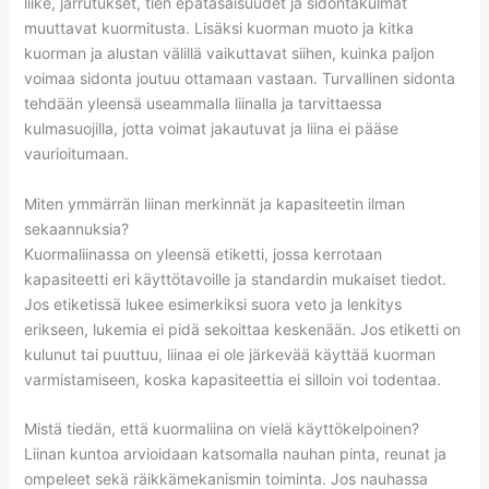
liike, jarrutukset, tien epätasaisuudet ja sidontakulmat
muuttavat kuormitusta. Lisäksi kuorman muoto ja kitka
kuorman ja alustan välillä vaikuttavat siihen, kuinka paljon
voimaa sidonta joutuu ottamaan vastaan. Turvallinen sidonta
tehdään yleensä useammalla liinalla ja tarvittaessa
kulmasuojilla, jotta voimat jakautuvat ja liina ei pääse
vaurioitumaan.
Miten ymmärrän liinan merkinnät ja kapasiteetin ilman
sekaannuksia?
Kuormaliinassa on yleensä etiketti, jossa kerrotaan
kapasiteetti eri käyttötavoille ja standardin mukaiset tiedot.
Jos etiketissä lukee esimerkiksi suora veto ja lenkitys
erikseen, lukemia ei pidä sekoittaa keskenään. Jos etiketti on
kulunut tai puuttuu, liinaa ei ole järkevää käyttää kuorman
varmistamiseen, koska kapasiteettia ei silloin voi todentaa.
Mistä tiedän, että kuormaliina on vielä käyttökelpoinen?
Liinan kuntoa arvioidaan katsomalla nauhan pinta, reunat ja
ompeleet sekä räikkämekanismin toiminta. Jos nauhassa