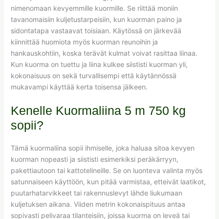
nimenomaan kevyemmille kuormille. Se riittää moniin
tavanomaisiin kuljetustarpeisiin, kun kuorman paino ja
sidontatapa vastaavat toisiaan. Käytössä on järkevää
kiinnittää huomiota myös kuorman reunoihin ja
hankauskohtiin, koska terävät kulmat voivat rasittaa liinaa.
Kun kuorma on tuettu ja liina kulkee siististi kuorman yli,
kokonaisuus on sekä turvallisempi että käytännössä
mukavampi käyttää kerta toisensa jälkeen.
Kenelle Kuormaliina 5 m 750 kg
sopii?
Tämä kuormaliina sopii ihmiselle, joka haluaa sitoa kevyen
kuorman nopeasti ja siististi esimerkiksi peräkärryyn,
pakettiautoon tai kattotelineille. Se on luonteva valinta myös
satunnaiseen käyttöön, kun pitää varmistaa, etteivät laatikot,
puutarhatarvikkeet tai rakennuslevyt lähde liukumaan
kuljetuksen aikana. Viiden metrin kokonaispituus antaa
sopivasti pelivaraa tilanteisiin, joissa kuorma on leveä tai