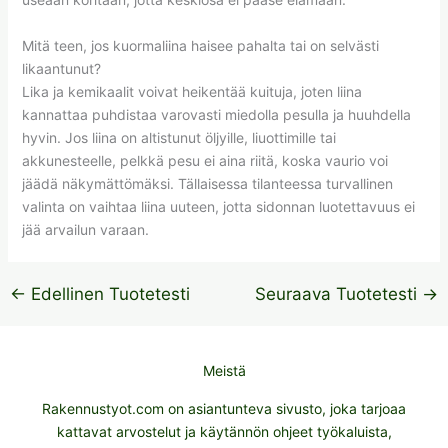
Mitä teen, jos kuormaliina haisee pahalta tai on selvästi
likaantunut?
Lika ja kemikaalit voivat heikentää kuituja, joten liina
kannattaa puhdistaa varovasti miedolla pesulla ja huuhdella
hyvin. Jos liina on altistunut öljyille, liuottimille tai
akkunesteelle, pelkkä pesu ei aina riitä, koska vaurio voi
jäädä näkymättömäksi. Tällaisessa tilanteessa turvallinen
valinta on vaihtaa liina uuteen, jotta sidonnan luotettavuus ei
jää arvailun varaan.
←
Edellinen Tuotetesti
Seuraava Tuotetesti
→
Meistä
Rakennustyot.com on asiantunteva sivusto, joka tarjoaa
kattavat arvostelut ja käytännön ohjeet työkaluista,