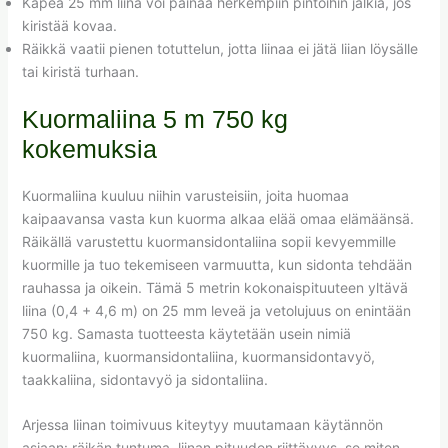
Kapea 25 mm liina voi painaa herkempiin pintoihin jälkiä, jos
kiristää kovaa.
Räikkä vaatii pienen totuttelun, jotta liinaa ei jätä liian löysälle
tai kiristä turhaan.
Kuormaliina 5 m 750 kg
kokemuksia
Kuormaliina kuuluu niihin varusteisiin, joita huomaa
kaipaavansa vasta kun kuorma alkaa elää omaa elämäänsä.
Räikällä varustettu kuormansidontaliina sopii kevyemmille
kuormille ja tuo tekemiseen varmuutta, kun sidonta tehdään
rauhassa ja oikein. Tämä 5 metrin kokonaispituuteen yltävä
liina (0,4 + 4,6 m) on 25 mm leveä ja vetolujuus on enintään
750 kg. Samasta tuotteesta käytetään usein nimiä
kuormaliina, kuormansidontaliina, kuormansidontavyö,
taakkaliina, sidontavyö ja sidontaliina.
Arjessa liinan toimivuus kiteytyy muutamaan käytännön
asiaan: räikän tuntuma, liinan pituuden riittävyys, se miten