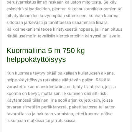
perusvarmistus ilman raskaan kaluston mitoitusta. Se käy
esimerkiksi laatikoiden, pienten rakennustarvikekuormien tai
pihatyökoneiden kevyempään sitomiseen, kunhan kuorma
sidotaan järkevästi ja tarvittaessa useammalla liinalla.
Räikkämekanismi tekee kiristyksestä nopeaa, ja liinan pituus
riittää useimpiin tavallisiin kiertokertoihin kärryssä tai lavalla.
Kuormaliina 5 m 750 kg
helppokäyttöisyys
Kun kuormaa täytyy pitää paikallaan kuljetuksen aikana,
helppokäyttöisyys ratkaisee yllättävän paljon. Räikällä
varustettu kuormansidontaliina on tehty tilanteisiin, joissa
kuorma on kevyt, mutta sen liikkuminen olisi silti riski.
Käytännössä tällainen liina sopii arjen kuljetuksiin, joissa
tavaraa siirretään peräkärryssä, pakettiautossa tai auton
tavaratilassa ja halutaan varmistaa, ettei kuorma pääse
liukumaan mutkissa tai jarrutuksissa.