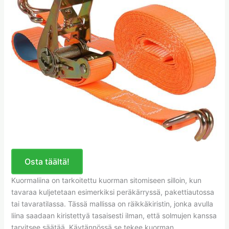
Osta täältä!
Kuormaliina on tarkoitettu kuorman sitomiseen silloin, kun
tavaraa kuljetetaan esimerkiksi peräkärryssä, pakettiautossa
tai tavaratilassa. Tässä mallissa on räikkäkiristin, jonka avulla
liina saadaan kiristettyä tasaisesti ilman, että solmujen kanssa
tarvitsee säätää. Käytännössä se tekee kuorman