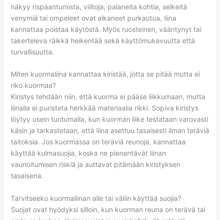
näkyy rispaantumista, viiltoja, palaneita kohtia, selkeitä
venymiä tai ompeleet ovat alkaneet purkautua, liina
kannattaa poistaa käytöstä. Myös ruosteinen, vääntynyt tai
takerteleva räikkä heikentää sekä käyttömukavuutta että
turvallisuutta.
Miten kuormaliina kannattaa kiristää, jotta se pitää mutta ei
riko kuormaa?
Kiristys tehdään niin, että kuorma ei pääse liikkumaan, mutta
liinalla ei puristeta herkkää materiaalia rikki. Sopiva kiristys
löytyy usein tuntumalla, kun kuorman liike testataan varovasti
käsin ja tarkastetaan, että liina asettuu tasaisesti ilman teräviä
taitoksia. Jos kuormassa on teräviä reunoja, kannattaa
käyttää kulmasuojia, koska ne pienentävät liinan
vaurioitumisen riskiä ja auttavat pitämään kiristyksen
tasaisena.
Tarvitseeko kuormaliinan alle tai väliin käyttää suojia?
Suojat ovat hyödyksi silloin, kun kuorman reuna on terävä tai