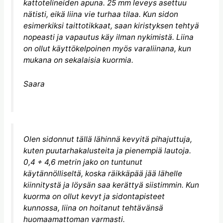
kattotelineiden apuna. 25 mm leveys asettuu
nätisti, eikä liina vie turhaa tilaa. Kun sidon
esimerkiksi taittotikkaat, saan kiristyksen tehtyä
nopeasti ja vapautus käy ilman nykimistä. Liina
on ollut käyttökelpoinen myös varaliinana, kun
mukana on sekalaisia kuormia.
Saara
Olen sidonnut tällä lähinnä kevyitä pihajuttuja,
kuten puutarhakalusteita ja pienempiä lautoja.
0,4 + 4,6 metrin jako on tuntunut
käytännölliseltä, koska räikkäpää jää lähelle
kiinnitystä ja löysän saa kerättyä siistimmin. Kun
kuorma on ollut kevyt ja sidontapisteet
kunnossa, liina on hoitanut tehtävänsä
huomaamattoman varmasti.