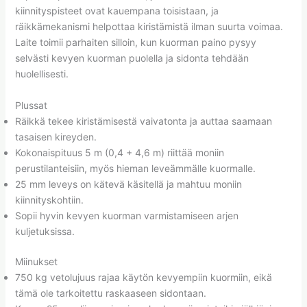
kiinnityspisteet ovat kauempana toisistaan, ja
räikkämekanismi helpottaa kiristämistä ilman suurta voimaa.
Laite toimii parhaiten silloin, kun kuorman paino pysyy
selvästi kevyen kuorman puolella ja sidonta tehdään
huolellisesti.
Plussat
Räikkä tekee kiristämisestä vaivatonta ja auttaa saamaan
tasaisen kireyden.
Kokonaispituus 5 m (0,4 + 4,6 m) riittää moniin
perustilanteisiin, myös hieman leveämmälle kuormalle.
25 mm leveys on kätevä käsitellä ja mahtuu moniin
kiinnityskohtiin.
Sopii hyvin kevyen kuorman varmistamiseen arjen
kuljetuksissa.
Miinukset
750 kg vetolujuus rajaa käytön kevyempiin kuormiin, eikä
tämä ole tarkoitettu raskaaseen sidontaan.