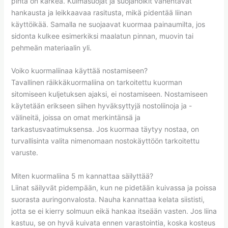
pinta on karkea. Kulmasuojat ja suojaholkit vähentävät
hankausta ja leikkaavaa rasitusta, mikä pidentää liinan
käyttöikää. Samalla ne suojaavat kuormaa painaumilta, jos
sidonta kulkee esimerkiksi maalatun pinnan, muovin tai
pehmeän materiaalin yli.
Voiko kuormaliinaa käyttää nostamiseen?
Tavallinen räikkäkuormaliina on tarkoitettu kuorman
sitomiseen kuljetuksen ajaksi, ei nostamiseen. Nostamiseen
käytetään erikseen siihen hyväksyttyjä nostoliinoja ja -
välineitä, joissa on omat merkintänsä ja
tarkastusvaatimuksensa. Jos kuormaa täytyy nostaa, on
turvallisinta valita nimenomaan nostokäyttöön tarkoitettu
varuste.
Miten kuormaliina 5 m kannattaa säilyttää?
Liinat säilyvät pidempään, kun ne pidetään kuivassa ja poissa
suorasta auringonvalosta. Nauha kannattaa kelata siististi,
jotta se ei kierry solmuun eikä hankaa itseään vasten. Jos liina
kastuu, se on hyvä kuivata ennen varastointia, koska kosteus