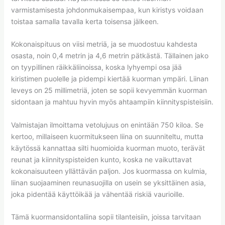
varmistamisesta johdonmukaisempaa, kun kiristys voidaan
toistaa samalla tavalla kerta toisensa jälkeen.
Kokonaispituus on viisi metriä, ja se muodostuu kahdesta
osasta, noin 0,4 metrin ja 4,6 metrin pätkästä. Tällainen jako
on tyypillinen räikkäliinoissa, koska lyhyempi osa jää
kiristimen puolelle ja pidempi kiertää kuorman ympäri. Liinan
leveys on 25 millimetriä, joten se sopii kevyemmän kuorman
sidontaan ja mahtuu hyvin myös ahtaampiin kiinnityspisteisiin.
Valmistajan ilmoittama vetolujuus on enintään 750 kiloa. Se
kertoo, millaiseen kuormitukseen liina on suunniteltu, mutta
käytössä kannattaa silti huomioida kuorman muoto, terävät
reunat ja kiinnityspisteiden kunto, koska ne vaikuttavat
kokonaisuuteen yllättävän paljon. Jos kuormassa on kulmia,
liinan suojaaminen reunasuojilla on usein se yksittäinen asia,
joka pidentää käyttöikää ja vähentää riskiä vaurioille.
Tämä kuormansidontaliina sopii tilanteisiin, joissa tarvitaan