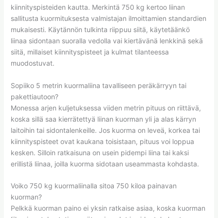
kiinnityspisteiden kautta. Merkintä 750 kg kertoo liinan
sallitusta kuormituksesta valmistajan ilmoittamien standardien
mukaisesti. Käytännön tulkinta riippuu siitä, käytetäänkö
liinaa sidontaan suoralla vedolla vai kiertävänä lenkkinä sekä
siitä, millaiset kiinnityspisteet ja kulmat tilanteessa
muodostuvat.
Sopiiko 5 metrin kuormaliina tavalliseen peräkärryyn tai
pakettiautoon?
Monessa arjen kuljetuksessa viiden metrin pituus on riittävä,
koska sillä saa kierrätettyä liinan kuorman yli ja alas kärryn
laitoihin tai sidontalenkeille. Jos kuorma on leveä, korkea tai
kiinnityspisteet ovat kaukana toisistaan, pituus voi loppua
kesken. Silloin ratkaisuna on usein pidempi liina tai kaksi
erillistä liinaa, joilla kuorma sidotaan useammasta kohdasta.
Voiko 750 kg kuormaliinalla sitoa 750 kiloa painavan
kuorman?
Pelkkä kuorman paino ei yksin ratkaise asiaa, koska kuorman