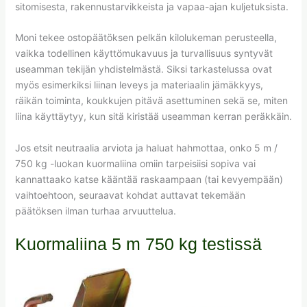
sitomisesta, rakennustarvikkeista ja vapaa-ajan kuljetuksista.
Moni tekee ostopäätöksen pelkän kilolukeman perusteella,
vaikka todellinen käyttömukavuus ja turvallisuus syntyvät
useamman tekijän yhdistelmästä. Siksi tarkastelussa ovat
myös esimerkiksi liinan leveys ja materiaalin jämäkkyys,
räikän toiminta, koukkujen pitävä asettuminen sekä se, miten
liina käyttäytyy, kun sitä kiristää useamman kerran peräkkäin.
Jos etsit neutraalia arviota ja haluat hahmottaa, onko 5 m /
750 kg -luokan kuormaliina omiin tarpeisiisi sopiva vai
kannattaako katse kääntää raskaampaan (tai kevyempään)
vaihtoehtoon, seuraavat kohdat auttavat tekemään
päätöksen ilman turhaa arvuuttelua.
Kuormaliina 5 m 750 kg testissä