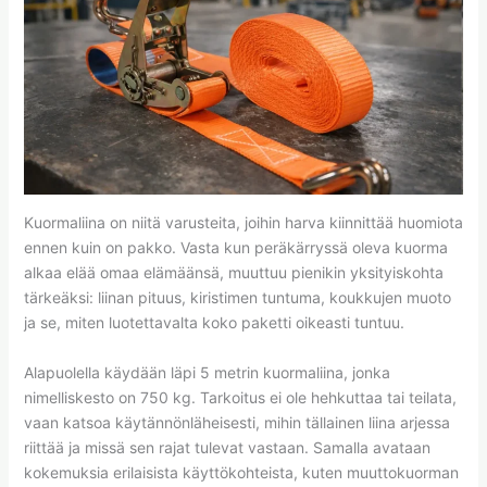
Kuormaliina on niitä varusteita, joihin harva kiinnittää huomiota
ennen kuin on pakko. Vasta kun peräkärryssä oleva kuorma
alkaa elää omaa elämäänsä, muuttuu pienikin yksityiskohta
tärkeäksi: liinan pituus, kiristimen tuntuma, koukkujen muoto
ja se, miten luotettavalta koko paketti oikeasti tuntuu.
Alapuolella käydään läpi 5 metrin kuormaliina, jonka
nimelliskesto on 750 kg. Tarkoitus ei ole hehkuttaa tai teilata,
vaan katsoa käytännönläheisesti, mihin tällainen liina arjessa
riittää ja missä sen rajat tulevat vastaan. Samalla avataan
kokemuksia erilaisista käyttökohteista, kuten muuttokuorman