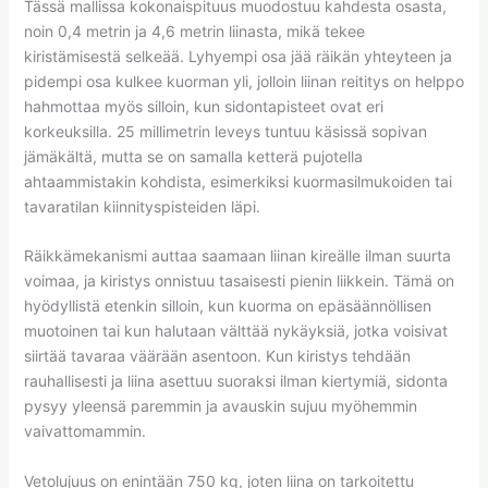
Tässä mallissa kokonaispituus muodostuu kahdesta osasta,
noin 0,4 metrin ja 4,6 metrin liinasta, mikä tekee
kiristämisestä selkeää. Lyhyempi osa jää räikän yhteyteen ja
pidempi osa kulkee kuorman yli, jolloin liinan reititys on helppo
hahmottaa myös silloin, kun sidontapisteet ovat eri
korkeuksilla. 25 millimetrin leveys tuntuu käsissä sopivan
jämäkältä, mutta se on samalla ketterä pujotella
ahtaammistakin kohdista, esimerkiksi kuormasilmukoiden tai
tavaratilan kiinnityspisteiden läpi.
Räikkämekanismi auttaa saamaan liinan kireälle ilman suurta
voimaa, ja kiristys onnistuu tasaisesti pienin liikkein. Tämä on
hyödyllistä etenkin silloin, kun kuorma on epäsäännöllisen
muotoinen tai kun halutaan välttää nykäyksiä, jotka voisivat
siirtää tavaraa väärään asentoon. Kun kiristys tehdään
rauhallisesti ja liina asettuu suoraksi ilman kiertymiä, sidonta
pysyy yleensä paremmin ja avauskin sujuu myöhemmin
vaivattomammin.
Vetolujuus on enintään 750 kg, joten liina on tarkoitettu