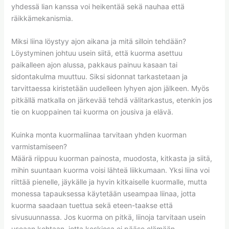
yhdessä lian kanssa voi heikentää sekä nauhaa että
räikkämekanismia.
Miksi liina löystyy ajon aikana ja mitä silloin tehdään?
Löystyminen johtuu usein siitä, että kuorma asettuu
paikalleen ajon alussa, pakkaus painuu kasaan tai
sidontakulma muuttuu. Siksi sidonnat tarkastetaan ja
tarvittaessa kiristetään uudelleen lyhyen ajon jälkeen. Myös
pitkällä matkalla on järkevää tehdä välitarkastus, etenkin jos
tie on kuoppainen tai kuorma on jousiva ja elävä.
Kuinka monta kuormaliinaa tarvitaan yhden kuorman
varmistamiseen?
Määrä riippuu kuorman painosta, muodosta, kitkasta ja siitä,
mihin suuntaan kuorma voisi lähteä liikkumaan. Yksi liina voi
riittää pienelle, jäykälle ja hyvin kitkaiselle kuormalle, mutta
monessa tapauksessa käytetään useampaa liinaa, jotta
kuorma saadaan tuettua sekä eteen-taakse että
sivusuunnassa. Jos kuorma on pitkä, liinoja tarvitaan usein
useaan kohtaan, jotta keskiosa ei pääse elämään.