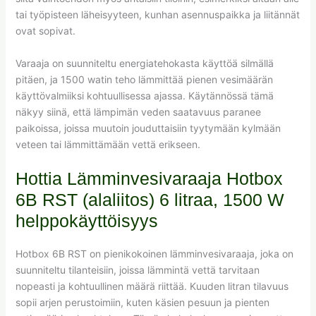
tai työpisteen läheisyyteen, kunhan asennuspaikka ja liitännät
ovat sopivat.
Varaaja on suunniteltu energiatehokasta käyttöä silmällä
pitäen, ja 1500 watin teho lämmittää pienen vesimäärän
käyttövalmiiksi kohtuullisessa ajassa. Käytännössä tämä
näkyy siinä, että lämpimän veden saatavuus paranee
paikoissa, joissa muutoin jouduttaisiin tyytymään kylmään
veteen tai lämmittämään vettä erikseen.
Hottia Lämminvesivaraaja Hotbox
6B RST (alaliitos) 6 litraa, 1500 W
helppokäyttöisyys
Hotbox 6B RST on pienikokoinen lämminvesivaraaja, joka on
suunniteltu tilanteisiin, joissa lämmintä vettä tarvitaan
nopeasti ja kohtuullinen määrä riittää. Kuuden litran tilavuus
sopii arjen perustoimiin, kuten käsien pesuun ja pienten