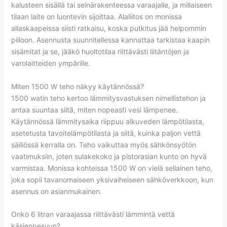
kalusteen sisällä tai seinärakenteessa varaajalle, ja millaiseen
tilaan laite on luontevin sijoittaa. Alaliitos on monissa
allaskaapeissa siisti ratkaisu, koska putkitus jää helpommin
piiloon. Asennusta suunnitellessa kannattaa tarkistaa kaapin
sisämitat ja se, jääkö huoltotilaa riittävästi liitäntöjen ja
varolaitteiden ympärille.
Miten 1500 W teho näkyy käytännössä?
1500 watin teho kertoo lämmitysvastuksen nimellistehon ja
antaa suuntaa siitä, miten nopeasti vesi lämpenee.
Käytännössä lämmitysaika riippuu alkuveden lämpötilasta,
asetetusta tavoitelämpötilasta ja siitä, kuinka paljon vettä
säiliössä kerralla on. Teho vaikuttaa myös sähkönsyötön
vaatimuksiin, joten sulakekoko ja pistorasian kunto on hyvä
varmistaa. Monissa kohteissa 1500 W on vielä sellainen teho,
joka sopii tavanomaiseen yksivaiheiseen sähköverkkoon, kun
asennus on asianmukainen.
Onko 6 litran varaajassa riittävästi lämmintä vettä
käsienpesuun?