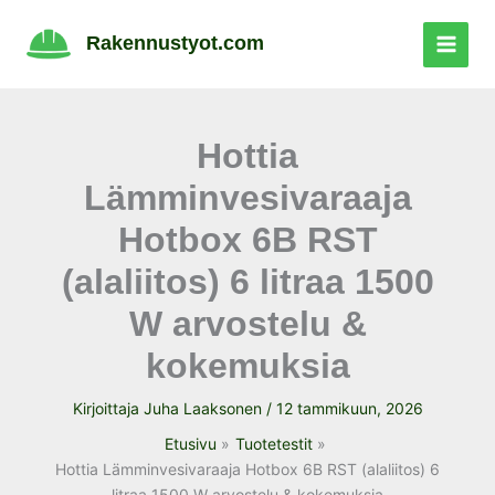
Siirry
sisältöön
Rakennustyot.com
Hottia
Lämminvesivaraaja
Hotbox 6B RST
(alaliitos) 6 litraa 1500
W arvostelu &
kokemuksia
Kirjoittaja
Juha Laaksonen
/
12 tammikuun, 2026
Etusivu
Tuotetestit
Hottia Lämminvesivaraaja Hotbox 6B RST (alaliitos) 6
litraa 1500 W arvostelu & kokemuksia