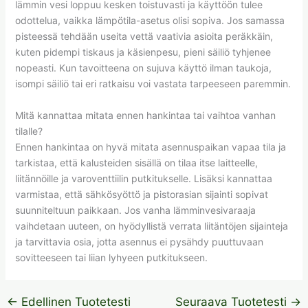
lämmin vesi loppuu kesken toistuvasti ja käyttöön tulee
odottelua, vaikka lämpötila-asetus olisi sopiva. Jos samassa
pisteessä tehdään useita vettä vaativia asioita peräkkäin,
kuten pidempi tiskaus ja käsienpesu, pieni säiliö tyhjenee
nopeasti. Kun tavoitteena on sujuva käyttö ilman taukoja,
isompi säiliö tai eri ratkaisu voi vastata tarpeeseen paremmin.
Mitä kannattaa mitata ennen hankintaa tai vaihtoa vanhan
tilalle?
Ennen hankintaa on hyvä mitata asennuspaikan vapaa tila ja
tarkistaa, että kalusteiden sisällä on tilaa itse laitteelle,
liitännöille ja varoventtiilin putkitukselle. Lisäksi kannattaa
varmistaa, että sähkösyöttö ja pistorasian sijainti sopivat
suunniteltuun paikkaan. Jos vanha lämminvesivaraaja
vaihdetaan uuteen, on hyödyllistä verrata liitäntöjen sijainteja
ja tarvittavia osia, jotta asennus ei pysähdy puuttuvaan
sovitteeseen tai liian lyhyeen putkitukseen.
←
Edellinen Tuotetesti
Seuraava Tuotetesti
→