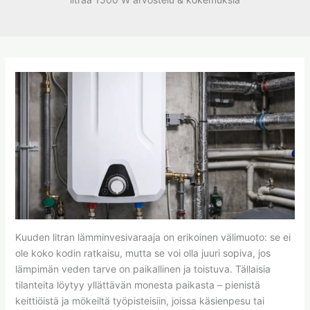
Kuuden litran lämminvesivaraaja on erikoinen välimuoto: se ei
ole koko kodin ratkaisu, mutta se voi olla juuri sopiva, jos
lämpimän veden tarve on paikallinen ja toistuva. Tällaisia
tilanteita löytyy yllättävän monesta paikasta – pienistä
keittiöistä ja mökeiltä työpisteisiin, joissa käsienpesu tai