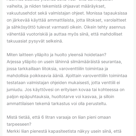
vaiheita, ja niiden tekemistä ohjaavat määräykset,
vakuutusehdot sekä valmistajan ohjeet. Monissa tapauksissa
on järkevää käyttää ammattilaista, jotta liitokset, varolaitteet
ja sähkösyöttö tulevat varmasti oikein. Oikein tehty asennus
vähentää vuotoriskiä ja auttaa myös siinä, että mahdolliset
takuuasiat pysyvät selkeinä.
Miten laitteen ylläpito ja huolto yleensä hoidetaan?
Arjessa ylläpito on usein lähinnä silmämääräistä seurantaa,
jossa tarkkaillaan liitoksia, varoventtiilin toimintaa ja
mahdollisia poikkeavia ääniä. Ajoittain varoventtiilin toimintaa
testataan valmistajan ohjeiden mukaisesti, jotta venttiili ei
jumiudu. Jos käyttövesi on erityisen kovaa tai kohteessa on
paljon epäpuhtauksia, huoltotarve voi kasvaa, ja silloin
ammattilaisen tekemä tarkastus voi olla perusteltu.
Mistä tietää, että 6 litran varaaja on liian pieni omaan
tarpeeseen?
Merkki liian pienestä kapasiteetista näkyy usein siinä, että