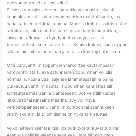
palovammojen ehkäisemiseksi?
Pienissä varaajissa veden lämpötila voi nousta selvästi
kuumaksi, mikä lisää palovammariskin mahdollisuutta, jos
hanasta tulee pelkkää kuumaa. Monissa kohteissa käytetään
sekoittajaa, joka mahdollistaa sopivan käyttölämpötilan, ja
joissakin ratkaisuissa hyödynnetään myös erillistä
termostaattista sekoitusventtiiliä. Sopiva kokonaisuus riippuu
siitä, mihin laite asennetaan ja millaisia käyttäjiä tilassa on.
Mitä varoventtiilin tippuminen tarkoittaa käytännössä?
Varoventtiilistä tuleva satunnainen tippuminen voi olla
normaalia, koska vesi laajenee lämmetessään ja paine
purkautuu venttiilin kautta. Tippuminen kannattaa silti
suhteuttaa määrään ja tilanteeseen. Jos venttiili vuotaa
jatkuvasti tai runsaina määrinä, syy voi liittyä
verkostopaineeseen, venttiilin kuntoon tai asennuksen
yksityiskohtiin, ja silloin tilanne on hyvä tarkistuttaa.
Voiko laitteen asentaa itse, jos putkityöt tuntuvat tutuilta?
Asennus sisältää yleensä sekä vesi- että sähköpuolen