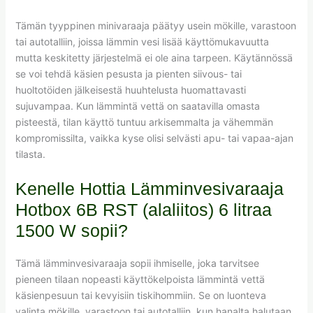
Tämän tyyppinen minivaraaja päätyy usein mökille, varastoon
tai autotalliin, joissa lämmin vesi lisää käyttömukavuutta
mutta keskitetty järjestelmä ei ole aina tarpeen. Käytännössä
se voi tehdä käsien pesusta ja pienten siivous- tai
huoltotöiden jälkeisestä huuhtelusta huomattavasti
sujuvampaa. Kun lämmintä vettä on saatavilla omasta
pisteestä, tilan käyttö tuntuu arkisemmalta ja vähemmän
kompromissilta, vaikka kyse olisi selvästi apu- tai vapaa-ajan
tilasta.
Kenelle Hottia Lämminvesivaraaja
Hotbox 6B RST (alaliitos) 6 litraa
1500 W sopii?
Tämä lämminvesivaraaja sopii ihmiselle, joka tarvitsee
pieneen tilaan nopeasti käyttökelpoista lämmintä vettä
käsienpesuun tai kevyisiin tiskihommiin. Se on luonteva
valinta mökille, varastoon tai autotalliin, kun hanalta halutaan