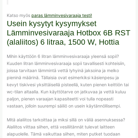
Katso myös
paras lämminvesivaraaja testi!
Usein kysytyt kysymykset
Lämminvesivaraaja Hotbox 6B RST
(alaliitos) 6 litraa, 1500 W, Hottia
Mihin käyttöön 6 litran lämminvesivaraaja yleensä sopii?
Kuuden litran lämminvesivaraaja sopii tavallisesti kohteisiin,
joissa tarvitaan lämmintä vettä lyhyinä jaksoina ja melko
pieninä määrinä. Tällaisia ovat esimerkiksi käsienpesu ja
kevyt tiskivesi yksittäisellä pisteellä, kuten pienen keittiön tai
wc-tilan altaalla. Kun käyttötarve on jatkuvaa ja vettä kuluu
paljon, pienen varaajan kapasiteetti voi tulla nopeasti
vastaan, jolloin suurempi säiliö on usein käytännöllisempi.
Mitä alaliitos tarkoittaa ja miksi sillä on väliä asennuksessa?
Alaliitos viittaa siihen, että vesiliitännät tulevat laitteen
alapuolelle. Tämä vaikuttaa siihen, miten putket tuodaan