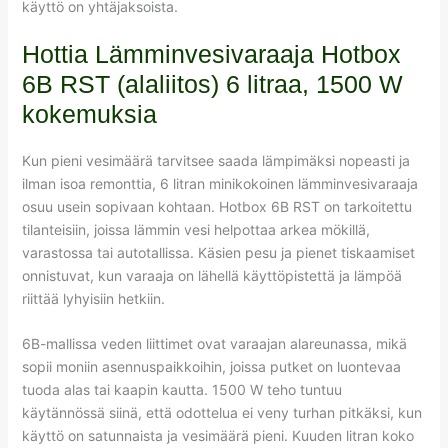
käyttö on yhtäjaksoista.
Hottia Lämminvesivaraaja Hotbox
6B RST (alaliitos) 6 litraa, 1500 W
kokemuksia
Kun pieni vesimäärä tarvitsee saada lämpimäksi nopeasti ja
ilman isoa remonttia, 6 litran minikokoinen lämminvesivaraaja
osuu usein sopivaan kohtaan. Hotbox 6B RST on tarkoitettu
tilanteisiin, joissa lämmin vesi helpottaa arkea mökillä,
varastossa tai autotallissa. Käsien pesu ja pienet tiskaamiset
onnistuvat, kun varaaja on lähellä käyttöpistettä ja lämpöä
riittää lyhyisiin hetkiin.
6B-mallissa veden liittimet ovat varaajan alareunassa, mikä
sopii moniin asennuspaikkoihin, joissa putket on luontevaa
tuoda alas tai kaapin kautta. 1500 W teho tuntuu
käytännössä siinä, että odottelua ei veny turhan pitkäksi, kun
käyttö on satunnaista ja vesimäärä pieni. Kuuden litran koko