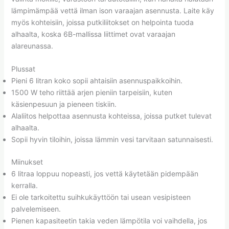
lämpimämpää vettä ilman ison varaajan asennusta. Laite käy
myös kohteisiin, joissa putkiliitokset on helpointa tuoda
alhaalta, koska 6B-mallissa liittimet ovat varaajan
alareunassa.
Plussat
Pieni 6 litran koko sopii ahtaisiin asennuspaikkoihin.
1500 W teho riittää arjen pieniin tarpeisiin, kuten
käsienpesuun ja pieneen tiskiin.
Alaliitos helpottaa asennusta kohteissa, joissa putket tulevat
alhaalta.
Sopii hyvin tiloihin, joissa lämmin vesi tarvitaan satunnaisesti.
Miinukset
6 litraa loppuu nopeasti, jos vettä käytetään pidempään
kerralla.
Ei ole tarkoitettu suihkukäyttöön tai usean vesipisteen
palvelemiseen.
Pienen kapasiteetin takia veden lämpötila voi vaihdella, jos