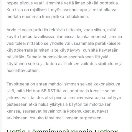
nopea siivous vaatii lämmintä vettä ilman pitkää odottelua.
Kun tilaa on rajallisesti, myös asennustapa ja mitat alkavat
merkitä enemmän kuin pelkkä teholukema.
Arvio ei nojaa pelkkiin teknisiin tietoihin, vaan siihen, miltä
käyttö tuntuu tavallisissa tilanteissa: kuinka nopeasti lämmin
vesi tulee, riittääkö se yhdelle vai useammalle peräkkäiselle
käyttökerralle ja miten laite käyttäytyy, kun sitä käytetään
päivittäin. Samalla huomioidaan asennukseen liittyviä
käytännön seikkoja, kuten alaliitoksen vaikutus sijoitteluun ja
huollettavuuteen.
Tavoitteena on antaa mahdollisimman selkeä kokonaiskuva
siitä, mitä Hotbox 6B RST:ltä voi odottaa ja kenelle se on
järkevä valinta. Jos etsit pientä lämminvesivaraajaa tiettyyn
pisteeseen etkä halua yllätyksiä käytön tai mitoituksen
kanssa, seuraavat havainnot ja kokemukset auttavat
arvioimaan, osuuko tämä malli omaan tarpeeseen.
Hottia Lämminvesivaraaja Hotbox