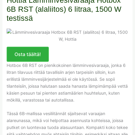
6B RST (alaliitos) 6 litraa, 1500 W
testissä
Osta täältä!
Hotbox 6B RST on pienikokoinen lämminvesivaraaja, jonka 6
litran tilavuus riittää tavallisiin arjen tarpeisiin silloin, kun
erillistä lämminvesijärjestelmää ei ole käytössä. Se sopii
tilanteisiin, joissa halutaan saada hanasta lämpimämpää vettä
käsien pesuun tai pienten astiamäärien huuhteluun, kuten
mökillä, varastossa tai autotallissa.
Tässä 6B-mallissa vesiliitännät sijaitsevat varaajan
alareunassa, mikä voi helpottaa asennusta kohteissa, joissa
putket on luontevaa tuoda alasuuntaan. Kompakti koko tekee
siitä vaihtoehdon myös ahtaisiin tiloihin, esimerkiksi altaan alle