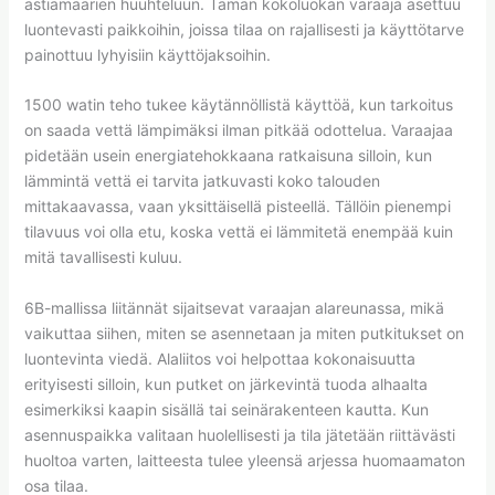
astiamäärien huuhteluun. Tämän kokoluokan varaaja asettuu
luontevasti paikkoihin, joissa tilaa on rajallisesti ja käyttötarve
painottuu lyhyisiin käyttöjaksoihin.
1500 watin teho tukee käytännöllistä käyttöä, kun tarkoitus
on saada vettä lämpimäksi ilman pitkää odottelua. Varaajaa
pidetään usein energiatehokkaana ratkaisuna silloin, kun
lämmintä vettä ei tarvita jatkuvasti koko talouden
mittakaavassa, vaan yksittäisellä pisteellä. Tällöin pienempi
tilavuus voi olla etu, koska vettä ei lämmitetä enempää kuin
mitä tavallisesti kuluu.
6B-mallissa liitännät sijaitsevat varaajan alareunassa, mikä
vaikuttaa siihen, miten se asennetaan ja miten putkitukset on
luontevinta viedä. Alaliitos voi helpottaa kokonaisuutta
erityisesti silloin, kun putket on järkevintä tuoda alhaalta
esimerkiksi kaapin sisällä tai seinärakenteen kautta. Kun
asennuspaikka valitaan huolellisesti ja tila jätetään riittävästi
huoltoa varten, laitteesta tulee yleensä arjessa huomaamaton
osa tilaa.