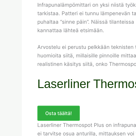
Infrapunalämpömittari on yksi niistä työk
tarkistaa. Patteri ei tunnu lämpenevän tas
puhaltaa “sinne päin”. Näissä tilanteiss
kannattaa lähteä etsimään.
Arvostelu ei perustu pelkkään teknisten 
huomioita siitä, millaisille pinnoille mit
realistinen käsitys siitä, onko Thermosp
Laserliner Thermos
Osta täältä!
Laserliner Thermospot Plus on infrapuna
ei tarvitse osua anturilla, mittauksen vo