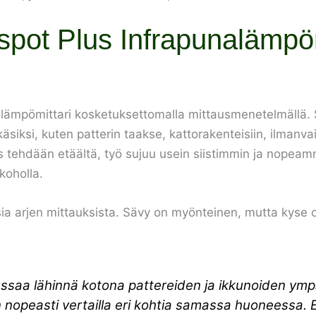
spot Plus Infrapunalämpöm
ämpömittari kosketuksettomalla mittausmenetelmällä. Se 
äsiksi, kuten patterin taakse, kattorakenteisiin, ilmanv
ehdään etäältä, työ sujuu usein siistimmin ja nopeammin
koholla.
a arjen mittauksista. Sävy on myönteinen, mutta kyse 
ssaa lähinnä kotona pattereiden ja ikkunoiden ympä
an nopeasti vertailla eri kohtia samassa huoneessa. E