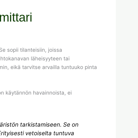
ittari
sopii tilanteisiin, joissa
aihtokanavan läheisyyteen tai
, eikä tarvitse arvailla tuntuuko pinta
on käytännön havainnoista, ei
ristön tarkistamiseen. Se on
rityisesti vetoiselta tuntuva