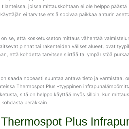
 tilanteissa, joissa mittauskohtaan ei ole helppo päästä k
käyttäjän ei tarvitse etsiä sopivaa paikkaa anturin aset
on se, että kosketukseton mittaus vähentää valmistelun
itsevat pinnat tai rakenteiden väliset alueet, ovat tyypill
an, että kohdetta tarvitsee siirtää tai ympäristöä purka
on saada nopeasti suuntaa antava tieto ja varmistaa, on
anteissa Thermospot Plus -tyyppinen infrapunalämpömittar
sketusta, sitä on helppo käyttää myös silloin, kun mittau
i kohdasta peräkkäin.
r Thermospot Plus Infrapu