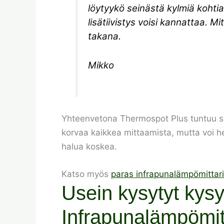
löytyykö seinästä kylmiä kohti
lisätiivistys voisi kannattaa. 
takana.
Mikko
Yhteenvetona Thermospot Plus tuntuu sop
korvaa kaikkea mittaamista, mutta voi he
halua koskea.
Katso myös
paras infrapunalämpömittari 
Usein kysytyt kys
Infrapunalämpömit