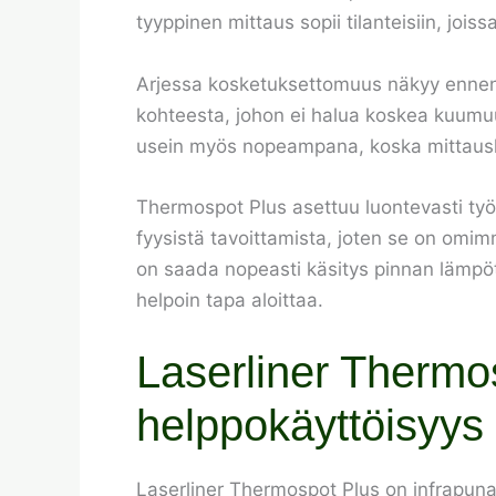
tyyppinen mittaus sopii tilanteisiin, joi
Arjessa kosketuksettomuus näkyy ennen k
kohteesta, johon ei halua koskea kuumuu
usein myös nopeampana, koska mittaushetk
Thermospot Plus asettuu luontevasti työk
fyysistä tavoittamista, joten se on omim
on saada nopeasti käsitys pinnan lämpöt
helpoin tapa aloittaa.
Laserliner Thermo
helppokäyttöisyys
Laserliner Thermospot Plus on infrapu