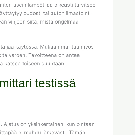
miten usein lämpötilaa oikeasti tarvitsee
äyttäytyy oudosti tai auton ilmastointi
eän vihjeen siitä, mistä ongelmaa
tteesta jää käytössä. Mukaan mahtuu myös
ulkita varoen. Tavoitteena on antaa
tä katsoa toiseen suuntaan.
ttari testissä
. Ajatus on yksinkertainen: kun pintaan
n mittapää ei mahdu järkevästi. Tämän