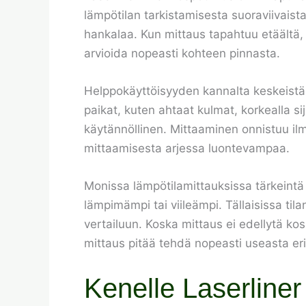
lämpötilan tarkistamisesta suoraviivaista
hankalaa. Kun mittaus tapahtuu etäältä, 
arvioida nopeasti kohteen pinnasta.
Helppokäyttöisyyden kannalta keskeistä 
paikat, kuten ahtaat kulmat, korkealla sija
käytännöllinen. Mittaaminen onnistuu ilm
mittaamisesta arjessa luontevampaa.
Monissa lämpötilamittauksissa tärkeintä 
lämpimämpi tai viileämpi. Tällaisissa til
vertailuun. Koska mittaus ei edellytä ko
mittaus pitää tehdä nopeasti useasta er
Kenelle Laserline