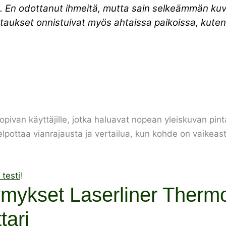
a. En odottanut ihmeitä, mutta sain selkeämmän kuv
Mittaukset onnistuivat myös ahtaissa paikoissa, kute
ivan käyttäjille, jotka haluavat nopean yleiskuvan pinta
lpottaa vianrajausta ja vertailua, kun kohde on vaikeasti
testi
!
ymykset Laserliner Therm
tari