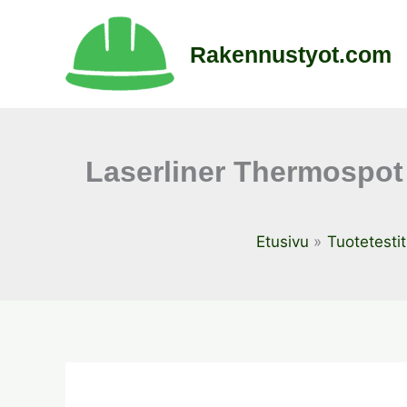
Siirry
sisältöön
Rakennustyot.com
Laserliner Thermospot
Etusivu
Tuotetestit