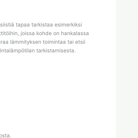
siistiä tapaa tarkistaa esimerkiksi
ttitöihin, joissa kohde on hankalassa
uraa lämmityksen toimintaa tai etsii
intalämpötilan tarkistamisesta.
osta.