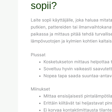
sopii?
Laite sopii käyttäjälle, joka haluaa mita
putkien, pattereiden tai ilmanvaihtokana
paikassa ja mittaus pitää tehdä turvallis
lämpövuotojen ja kylmien kohtien kaltais
Plussat
Kosketukseton mittaus helpottaa t
Soveltuu hyvin vaikeasti saavutett
Nopea tapa saada suuntaa-antava k
Miinukset
Mittaa ensisijaisesti pintalämpötil
Erittäin kiiltävät tai heijastavat 
Ei korvaa kontaktimittausta tilant