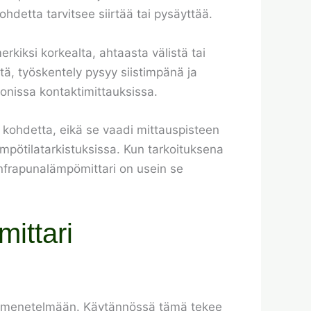
ohdetta tarvitsee siirtää tai pysäyttää.
iksi korkealta, ahtaasta välistä tai
ä, työskentely pysyy siistimpänä ja
monissa kontaktimittauksissa.
a kohdetta, eikä se vaadi mittauspisteen
ämpötilatarkistuksissa. Kun tarkoituksena
infrapunalämpömittari on usein se
ittari
ausmenetelmään. Käytännössä tämä tekee