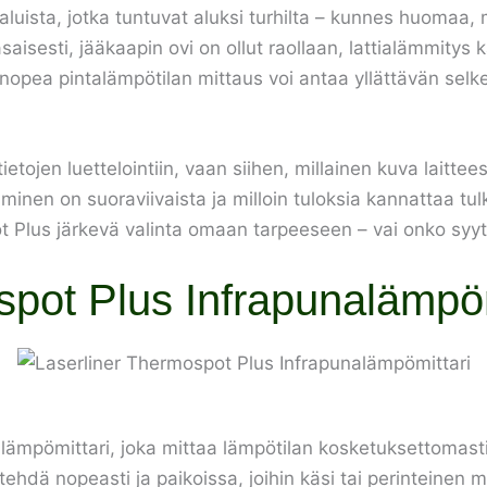
aluista, jotka tuntuvat aluksi turhilta – kunnes huomaa, 
aisesti, jääkaapin ovi on ollut raollaan, lattialämmitys k
a nopea pintalämpötilan mittaus voi antaa yllättävän selk
tietojen luettelointiin, vaan siihen, millainen kuva lai
taaminen on suoraviivaista ja milloin tuloksia kannattaa t
ot Plus järkevä valinta omaan tarpeeseen – vai onko syy
pot Plus Infrapunalämpömi
lämpömittari, joka mittaa lämpötilan kosketuksettomasti
i tehdä nopeasti ja paikoissa, joihin käsi tai perinteine