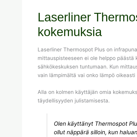
Laserliner Thermo
kokemuksia
Laserliner Thermospot Plus on infrapunal
mittauspisteeseen ei ole helppo päästä k
sähkökeskuksen tuntumaan. Kun mittaus t
vain lämpimältä vai onko lämpö oikeasti 
Alla on kolmen käyttäjän omia kokemuksi
täydellisyyden julistamisesta.
Olen käyttänyt Thermospot Plu
ollut näppärä silloin, kun halu