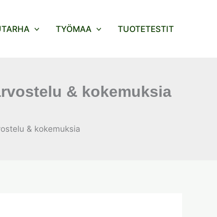
UTARHA
TYÖMAA
TUOTETESTIT
arvostelu & kokemuksia
vostelu & kokemuksia