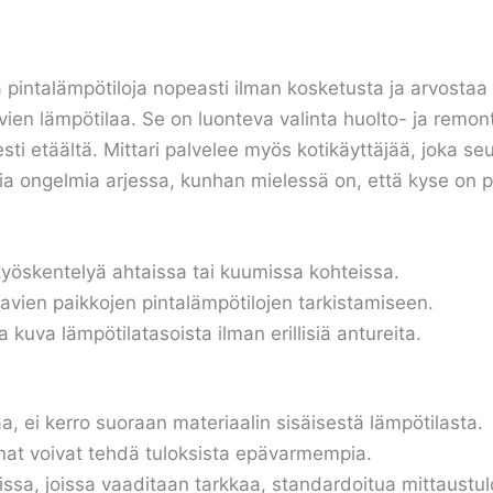
ta pintalämpötiloja nopeasti ilman kosketusta ja arvostaa 
vien lämpötilaa. Se on luonteva valinta huolto- ja remon
esti etäältä. Mittari palvelee myös kotikäyttäjää, joka se
ia ongelmia arjessa, kunhan mielessä on, että kyse on p
yöskentelyä ahtaissa tai kuumissa kohteissa.
avien paikkojen pintalämpötilojen tarkistamiseen.
uva lämpötilatasoista ilman erillisiä antureita.
aa, ei kerro suoraan materiaalin sisäisestä lämpötilasta.
pinnat voivat tehdä tuloksista epävarmempia.
eissa, joissa vaaditaan tarkkaa, standardoitua mittaustul