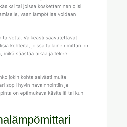
äsiksi tai joissa koskettaminen olisi
tamiselle, vaan lämpötilaa voidaan
 tarvetta. Vaikeasti saavutettavat
isiä kohteita, joissa tällainen mittari on
a, mikä säästää aikaa ja tekee
ko jokin kohta selvästi muita
i sopii hyvin havainnointiin ja
spinta on epämukava käsitellä tai kun
nalämpömittari