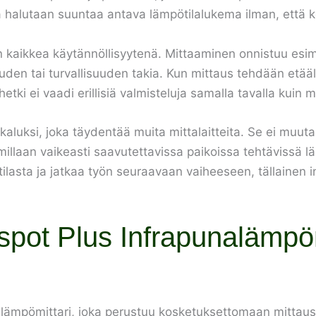
ssa halutaan suuntaa antava lämpötilalukema ilman, että k
aikkea käytännöllisyytenä. Mittaaminen onnistuu esimerk
den tai turvallisuuden takia. Kun mittaus tehdään etäält
i ei vaadi erillisiä valmisteluja samalla tavalla kuin 
aluksi, joka täydentää muita mittalaitteita. Se ei muut
millaan vaikeasti saavutettavissa paikoissa tehtävissä l
ilasta ja jatkaa työn seuraavaan vaiheeseen, tällainen 
spot Plus Infrapunalämpöm
nalämpömittari, joka perustuu kosketuksettomaan mitt